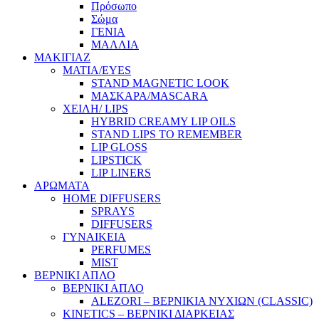
Πρόσωπο
Σώμα
ΓΕΝΙΑ
ΜΑΛΛΙΑ
ΜΑΚΙΓΙΑΖ
ΜΑΤΙΑ/EYES
STAND MAGNETIC LOOK
ΜΑΣΚΑΡΑ/MASCARA
ΧΕΙΛΗ/ LIPS
HYBRID CREAMY LIP OILS
STAND LIPS TO REMEMBER
LIP GLOSS
LIPSTICK
LIP LINERS
ΑΡΩΜΑΤΑ
HOME DIFFUSERS
SPRAYS
DIFFUSERS
ΓΥΝΑΙΚΕΙΑ
PERFUMES
MIST
ΒΕΡΝΙΚΙ ΑΠΛΟ
ΒΕΡΝΙΚΙ ΑΠΛΟ
ALEZORI – ΒΕΡΝΙΚΙΑ ΝΥΧΙΩΝ (CLASSIC)
KINETICS – ΒΕΡΝΙΚΙ ΔΙΑΡΚΕΙΑΣ