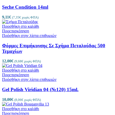
Seche Condition 14ml
9,11
€
(
7,35
€
χωρίς ΦΠΑ)
Προσθήκη στο καλάθι
Προεπισκόπηση
Πρόσθήκη στην λίστα επιθυμιών
Φόρμες Επιμήκυνσης Σε Σχήμα Πεταλούδας 500
Τεμαχίων
12,00
€
(
9,68
€
χωρίς ΦΠΑ)
Προσθήκη στο καλάθι
Προεπισκόπηση
Πρόσθήκη στην λίστα επιθυμιών
Gel Polish Viridian 04 (№120) 15ml.
10,00
€
(
8,06
€
χωρίς ΦΠΑ)
Προσθήκη στο καλάθι
Προεπισκόπηση