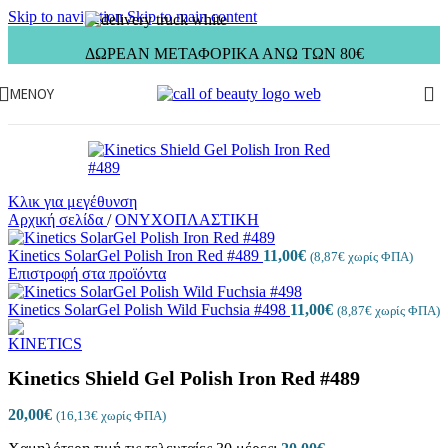
Skip to navigation
Skip to main content
ΔΩΡΕΑΝ ΜΕΤΑΦΟΡΙΚΑ ΑΝΩ ΤΩΝ 80€
ΜΕΝΟΎ
Κλικ για μεγέθυνση
Αρχική σελίδα
/
ΟΝΥΧΟΠΛΑΣΤΙΚΗ
Kinetics SolarGel Polish Iron Red #489
11,00
€
(
8,87
€
χωρίς ΦΠΑ)
Επιστροφή στα προϊόντα
Kinetics SolarGel Polish Wild Fuchsia #498
11,00
€
(
8,87
€
χωρίς ΦΠΑ)
Kinetics Shield Gel Polish Iron Red #489
20,00
€
(
16,13
€
χωρίς ΦΠΑ)