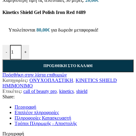
Χαμηλότερη τιμή τις τελευταίες 30 μέρες:
20,00
€
Kinetics Shield Gel Polish Iron Red #489
Υπολείπονται
80,00
€
για δωρεάν μεταφορικά!
-
+
ΠΡΟΣΘΉΚΗ ΣΤΟ ΚΑΛΆΘΙ
Πρόσθήκη στην λίστα επιθυμιών
Κατηγορίες:
ΟΝΥΧΟΠΛΑΣΤΙΚΗ
,
KINETICS SHIELD
ΗΜΙΜΟΝΙΜΟ
Ετικέτες:
call of beauty pro
,
kinetics
,
shield
Share:
Περιγραφή
Επιπλέον πληροφορίες
Πληροφορίες Κατασκευαστή
Τρόποι Πληρωμής - Αποστολής
Περιγραφή