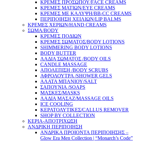
ΚΡΕΜΕΣ ΠΡΟΣΩΠΟΥ/FACE CREAMS
ΚΡΕΜΕΣ ΜΑΤΙΩΝ/EYE CREAMS
ΚΡΕΜΕΣ ΜΕ ΚΑΛΥΨΗ/BB-CC CREAMS
ΠΕΡΙΠΟΙΗΣΗ ΧΕΙΛΙΩΝ/LIP BALMS
ΚΡΕΜΕΣ ΧΕΡΙΩΝ/HAND CREAMS
ΣΩΜΑ/BODY
ΚΡΕΜΕΣ ΠΟΔΙΩΝ
ΚΡΕΜΕΣ ΣΩΜΑΤΟΣ/BODY LOTIONS
SHIMMERING BODY LOTIONS
BODY BUTTER
ΛΑΔΙΑ ΣΩΜΑΤΟΣ /BODY OILS
CANDLE MASSAGE
ΑΠΟΛΕΠΙΣΗ /BODY SCRUBS
ΑΦΡΟΛΟΥΤΡΑ /SHOWER GELS
ΑΛΑΤΑ ΜΠΑΝΙΟΥ/SALT
ΣΑΠΟΥΝΙΑ /SOAPS
ΜΑΣΚΕΣ/MASKS
ΛΑΔΙΑ ΜΑΣΑΖ/MASSAGE OILS
ICE COOLING
ΚΕΡΑΤΟΛΥΤΙΚΕΣ/CALLUS REMOVER
SHOP BY COLLECTION
ΚΕΡΙΑ-ΑΠΟΤΡΙΧΩΣΗ
ΑΝΔΡΙΚΗ ΠΕΡΙΠΟΙΗΣΗ
ΑΝΔΡΙΚΑ ΠΡΟΙΟΝΤΑ ΠΕΡΙΠΟΙΗΣΗΣ –
Glow Era Men Collection | “Monarch’s Code”