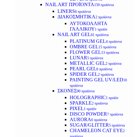
NAIL ART ΠΡΟΪΟΝΤΑ
159 προϊόντα
LINERS
6 προϊόντα
ΔΙΑΚΟΣΜΗΤΙΚΑ
2 προϊόντα
ΑΥΤΟΚΟΛΛΗΤΑ
ΓΑΛΛΙΚΟΥ
1 προϊόν
NAIL ART GEL
61 προϊόντα
PLATINUM GEL
4 προϊόντα
OMBRE GEL
15 προϊόντα
FLOWER GEL
13 προϊόντα
LUNAR
5 προϊόντα
METALLIC GEL
2 προϊόντα
PEARL GEL
6 προϊόντα
SPIDER GEL
2 προϊόντα
PAINTING GEL UV/LED
10
προϊόντα
ΣΚΟΝΕΣ
90 προϊόντα
HOLOGRAPHIC
1 προϊόν
SPARKLE
2 προϊόντα
PIXEL
1 προϊόν
DISCO POWDER
7 προϊόντα
AURORA
6 προϊόντα
SUGAR/GLITTER
5 προϊόντα
CHAMELEON CAT EYE
2
προϊόντα