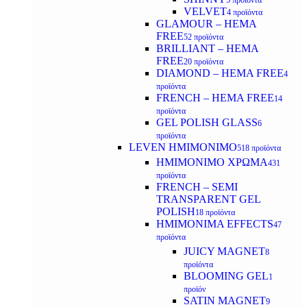
5 προϊόντα
VELVET
4 προϊόντα
GLAMOUR – HEMA
FREE
52 προϊόντα
BRILLIANT – HEMA
FREE
20 προϊόντα
DIAMOND – HEMA FREE
4
προϊόντα
FRENCH – HEMA FREE
14
προϊόντα
GEL POLISH GLASS
6
προϊόντα
LEVEN ΗΜΙΜΟΝΙΜΟ
518 προϊόντα
ΗΜΙΜΟΝΙΜΟ ΧΡΩΜΑ
431
προϊόντα
FRENCH – SEMI
TRANSPARENT GEL
POLISH
18 προϊόντα
HMIMONIMA EFFECTS
47
προϊόντα
JUICY MAGNET
8
προϊόντα
BLOOMING GEL
1
προϊόν
SATIN MAGNET
9