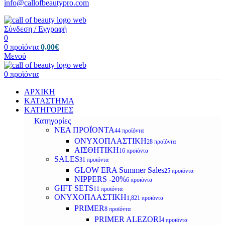
info@callofbeautypro.com
Σύνδεση / Εγγραφή
0
0
προϊόντα
0,00
€
Μενού
0
προϊόντα
ΑΡΧΙΚΗ
ΚΑΤΑΣΤΗΜΑ
ΚΑΤΗΓΟΡΙΕΣ
Κατηγορίες
ΝΕΑ ΠΡΟΪΟΝΤΑ
44 προϊόντα
ΟΝΥΧΟΠΛΑΣΤΙΚΗ
28 προϊόντα
ΑΙΣΘΗΤΙΚΗ
16 προϊόντα
SALES
31 προϊόντα
GLOW ERA Summer Sales
25 προϊόντα
NIPPERS -20%
6 προϊόντα
GIFT SETS
11 προϊόντα
ΟΝΥΧΟΠΛΑΣΤΙΚΗ
1,821 προϊόντα
PRIMER
8 προϊόντα
PRIMER ALEZORI
4 προϊόντα