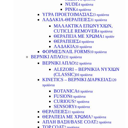
NUDE
4 προϊόντα
PINK
4 προϊόντα
ΥΓΡΑ ΠΡΟΕΤΟΙΜΑΣΙΑΣ
23 προϊόντα
ΛΑΔΑΚΙΑ-ΘΕΡΑΠΕΙΕΣ
31 προϊόντα
ΜΑΛΑΚΤΙΚΑ ΕΠΩΝΥΧΙΩΝ,
CUTICLE REMOVER
4 προϊόντα
ΘΕΡΑΠΕΙΑ ΜΕ ΧΡΩΜΑ
1 προϊόν
ΘΕΡΑΠΕΙΕΣ
4 προϊόντα
ΛΑΔΑΚΙΑ
20 προϊόντα
ΦΟΡΜΕΣ/NAIL FORMS
10 προϊόντα
ΒΕΡΝΙΚΙ ΑΠΛΟ
231 προϊόντα
ΒΕΡΝΙΚΙ ΑΠΛΟ
52 προϊόντα
ALEZORI – ΒΕΡΝΙΚΙΑ ΝΥΧΙΩΝ
(CLASSIC)
16 προϊόντα
KINETICS – ΒΕΡΝΙΚΙ ΔΙΑΡΚΕΙΑΣ
120
προϊόντα
BOTANICA
6 προϊόντα
FUSION
8 προϊόντα
CURIOUS
7 προϊόντα
SENSORY
8 προϊόντα
ΘΕΡΑΠΕΙΕΣ
11 προϊόντα
ΘΕΡΑΠΕΙΑ ΜΕ ΧΡΩΜΑ
7 προϊόντα
ΑΠΛΗ ΒΑΣΗ/BASE COAT
2 προϊόντα
TOP COAT
7 προϊόντα