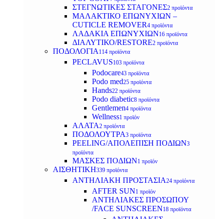
ΣΤΕΓΝΩΤΙΚΕΣ ΣΤΑΓΟΝΕΣ
2 προϊόντα
ΜΑΛΑΚΤΙΚΟ ΕΠΩΝΥΧΙΩΝ –
CUTICLE REMOVER
4 προϊόντα
ΛΑΔΑΚΙΑ ΕΠΩΝΥΧΙΩΝ
16 προϊόντα
ΔΙΑΛΥΤΙΚΟ/RESTORE
2 προϊόντα
ΠΟΔΟΛΟΓΙΑ
114 προϊόντα
PECLAVUS
103 προϊόντα
Podocare
43 προϊόντα
Podo med
25 προϊόντα
Hands
22 προϊόντα
Podo diabetic
8 προϊόντα
Gentlemen
4 προϊόντα
Wellness
1 προϊόν
ΑΛΑΤΑ
2 προϊόντα
ΠΟΔΟΛΟΥΤΡΑ
3 προϊόντα
PEELING/ΑΠΟΛΕΠΙΣΗ ΠΟΔΙΩΝ
3
προϊόντα
ΜΑΣΚΕΣ ΠΟΔΙΩΝ
1 προϊόν
ΑΙΣΘΗΤΙΚΗ
339 προϊόντα
ΑΝΤΗΛΙΑΚΗ ΠΡΟΣΤΑΣΙΑ
24 προϊόντα
AFTER SUN
1 προϊόν
ΑΝΤΗΛΙΑΚΕΣ ΠΡΟΣΩΠΟΥ
/FACE SUNSCREEN
18 προϊόντα