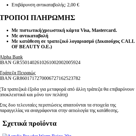
Επιβάρυνση αντικαταβολής: 2,00 €
ΤΡΟΠΟΙ ΠΛΗΡΩΜΗΣ
Με πιστωτική/χρεωστική κάρτα Visa
, Mastercard.
Με αντικαταβολή
Με κατάθεση σε τραπεζικό λογαριασμό (Δικαιούχος CALL
OF BEAUTY O.E.)
Alpha Bank
ΙΒΑΝ GR5501402610261002002005924
Τράπεζα Πειραιώς
ΙΒΑΝ GR8601717270006727162523782
(Τα τραπεζικά έξοδα για μεταφορά από άλλη τράπεζα θα επιβαρύνουν
αποκλειστικά και μόνο τον πελάτη)
Στις δυο τελευταίες περιπτώσεις απαιτούνται τα στοιχεία της
παραγγελίας να αναγράφονται στην αιτιολογία της κατάθεσης.
Σχετικά προϊόντα