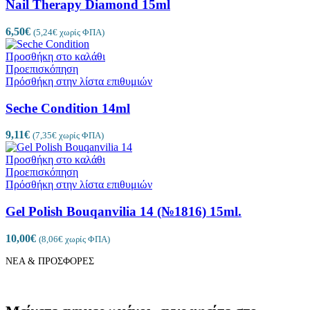
Nail Therapy Diamond 15ml
6,50
€
(
5,24
€
χωρίς ΦΠΑ)
Προσθήκη στο καλάθι
Προεπισκόπηση
Πρόσθήκη στην λίστα επιθυμιών
Seche Condition 14ml
9,11
€
(
7,35
€
χωρίς ΦΠΑ)
Προσθήκη στο καλάθι
Προεπισκόπηση
Πρόσθήκη στην λίστα επιθυμιών
Gel Polish Bouqanvilia 14 (№1816) 15ml.
10,00
€
(
8,06
€
χωρίς ΦΠΑ)
ΝΕΑ & ΠΡΟΣΦΟΡΕΣ