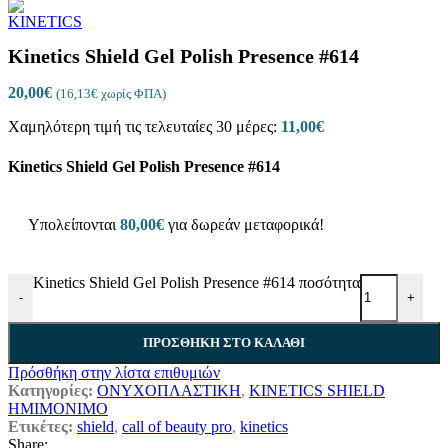
Kinetics Shield Gel Polish Presence #614
20,00
€
(
16,13
€
χωρίς ΦΠΑ)
Χαμηλότερη τιμή τις τελευταίες 30 μέρες:
11,00
€
Kinetics Shield Gel Polish Presence #614
Υπολείπονται
80,00
€
για δωρεάν μεταφορικά!
Kinetics Shield Gel Polish Presence #614 ποσότητα
-
+
ΠΡΟΣΘΉΚΗ ΣΤΟ ΚΑΛΆΘΙ
Πρόσθήκη στην λίστα επιθυμιών
Κατηγορίες:
ΟΝΥΧΟΠΛΑΣΤΙΚΗ
,
KINETICS SHIELD
ΗΜΙΜΟΝΙΜΟ
Ετικέτες:
shield
,
call of beauty pro
,
kinetics
Share: