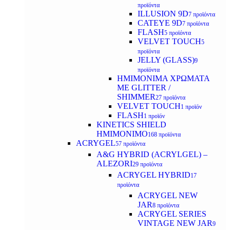
προϊόντα
ILLUSION 9D
7 προϊόντα
CATEYE 9D
7 προϊόντα
FLASH
5 προϊόντα
VELVET TOUCH
5
προϊόντα
JELLY (GLASS)
9
προϊόντα
ΗΜΙΜΟΝΙΜA ΧΡΩΜΑΤΑ
ΜΕ GLITTER /
SHIMMER
27 προϊόντα
VELVET TOUCH
1 προϊόν
FLASH
1 προϊόν
KINETICS SHIELD
ΗΜΙΜΟΝΙΜΟ
168 προϊόντα
ACRYGEL
57 προϊόντα
A&G HYBRID (ACRYLGEL) –
ALEZORI
29 προϊόντα
ACRYGEL HYBRID
17
προϊόντα
ACRYGEL NEW
JAR
8 προϊόντα
ACRYGEL SERIES
VINTAGE NEW JAR
9