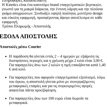
Πληροφορίες Κατασκευαστή
Η Kinetics είναι ένα καινοτόμο brand επαγγελματικών βερνικιών,
γνωστό για τη μακρά διάρκεια, την έντονη λάμψη και την πλούσια
γκάμα αποχρώσεων. Συνδυάζει υψηλή ποιότητα, μοντέρνο design
και εύκολη εφαρμογή, προσφέροντας άψογο αποτέλεσμα σε κάθε
εφαρμογή.
Τρόποι Πληρωμής - Αποστολής
ΕΞΟΔΑ ΑΠΟΣΤΟΛΗΣ
Αποστολές μέσω Courier
Η παράδοση θα γίνεται εντός 2 – 4 ημερών με εξαίρεση τις
δυσπρόσιτες περιοχές και η χρέωση μέχρι 2 κιλά είναι 3,00 €.
Για παραγγελίες άνω των 2 κιλών η τιμή επαυξάνεται κατά 1,40
€ ανά κιλό.
Για παραγγελίες που αφορούν επαγγελματικό εξοπλισμό, λόγω
του όγκου, η αποστολή γίνεται μόνο με συνεργαζόμενες
μεταφορικές εταιρίες και για τις συγκεκριμένες αγορές
απαιτείται πάντα προεξόφληση.
Για παραγγελίες άνω των 100 ευρώ είναι δωρεάν τα
μεταφορικά.