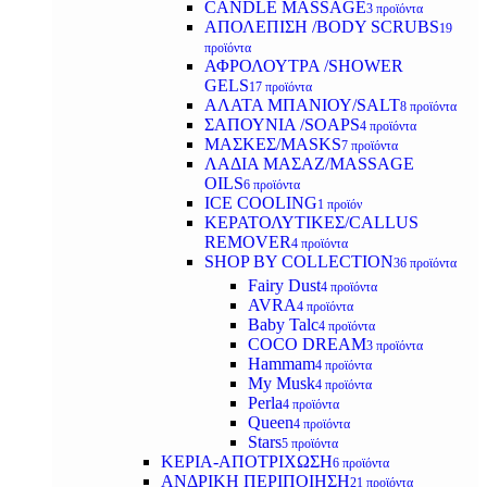
CANDLE MASSAGE
3 προϊόντα
ΑΠΟΛΕΠΙΣΗ /BODY SCRUBS
19
προϊόντα
ΑΦΡΟΛΟΥΤΡΑ /SHOWER
GELS
17 προϊόντα
ΑΛΑΤΑ ΜΠΑΝΙΟΥ/SALT
8 προϊόντα
ΣΑΠΟΥΝΙΑ /SOAPS
4 προϊόντα
ΜΑΣΚΕΣ/MASKS
7 προϊόντα
ΛΑΔΙΑ ΜΑΣΑΖ/MASSAGE
OILS
6 προϊόντα
ICE COOLING
1 προϊόν
ΚΕΡΑΤΟΛΥΤΙΚΕΣ/CALLUS
REMOVER
4 προϊόντα
SHOP BY COLLECTION
36 προϊόντα
Fairy Dust
4 προϊόντα
AVRA
4 προϊόντα
Baby Talc
4 προϊόντα
COCO DREAM
3 προϊόντα
Hammam
4 προϊόντα
My Musk
4 προϊόντα
Perla
4 προϊόντα
Queen
4 προϊόντα
Stars
5 προϊόντα
ΚΕΡΙΑ-ΑΠΟΤΡΙΧΩΣΗ
6 προϊόντα
ΑΝΔΡΙΚΗ ΠΕΡΙΠΟΙΗΣΗ
21 προϊόντα