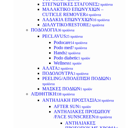
ΣΤΕΓΝΩΤΙΚΕΣ ΣΤΑΓΟΝΕΣ
2 προϊόντα
ΜΑΛΑΚΤΙΚΟ ΕΠΩΝΥΧΙΩΝ –
CUTICLE REMOVER
4 προϊόντα
ΛΑΔΑΚΙΑ ΕΠΩΝΥΧΙΩΝ
16 προϊόντα
ΔΙΑΛΥΤΙΚΟ/RESTORE
2 προϊόντα
ΠΟΔΟΛΟΓΙΑ
36 προϊόντα
PECLAVUS
25 προϊόντα
Podocare
14 προϊόντα
Podo med
7 προϊόντα
Hands
2 προϊόντα
Podo diabetic
1 προϊόν
Wellness
1 προϊόν
ΑΛΑΤΑ
2 προϊόντα
ΠΟΔΟΛΟΥΤΡΑ
3 προϊόντα
PEELING/ΑΠΟΛΕΠΙΣΗ ΠΟΔΙΩΝ
3
προϊόντα
ΜΑΣΚΕΣ ΠΟΔΙΩΝ
1 προϊόν
ΑΙΣΘΗΤΙΚΗ
338 προϊόντα
ΑΝΤΗΛΙΑΚΗ ΠΡΟΣΤΑΣΙΑ
24 προϊόντα
AFTER SUN
1 προϊόν
ΑΝΤΗΛΙΑΚΕΣ ΠΡΟΣΩΠΟΥ
/FACE SUNSCREEN
18 προϊόντα
ΑΝΤΗΛΙΑΚΕΣ