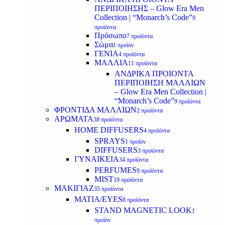
ΠΕΡΙΠΟΙΗΣΗΣ – Glow Era Men
Collection | “Monarch’s Code”
9
προϊόντα
Πρόσωπο
7 προϊόντα
Σώμα
1 προϊόν
ΓΕΝΙΑ
4 προϊόντα
ΜΑΛΛΙΑ
11 προϊόντα
ΑΝΔΡΙΚΑ ΠΡΟΙΟΝΤΑ
ΠΕΡΙΠΟΙΗΣΗ ΜΑΛΛΙΩΝ
– Glow Era Men Collection |
“Monarch’s Code”
9 προϊόντα
ΦΡΟΝΤΙΔΑ ΜΑΛΛΙΩΝ
2 προϊόντα
ΑΡΩΜΑΤΑ
38 προϊόντα
HOME DIFFUSERS
4 προϊόντα
SPRAYS
1 προϊόν
DIFFUSERS
3 προϊόντα
ΓΥΝΑΙΚΕΙΑ
34 προϊόντα
PERFUMES
9 προϊόντα
MIST
19 προϊόντα
ΜΑΚΙΓΙΑΖ
35 προϊόντα
ΜΑΤΙΑ/EYES
8 προϊόντα
STAND MAGNETIC LOOK
1
προϊόν