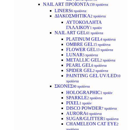
NAIL ART ΠΡΟΪΟΝΤΑ
159 προϊόντα
LINERS
6 προϊόντα
ΔΙΑΚΟΣΜΗΤΙΚΑ
2 προϊόντα
ΑΥΤΟΚΟΛΛΗΤΑ
ΓΑΛΛΙΚΟΥ
1 προϊόν
NAIL ART GEL
61 προϊόντα
PLATINUM GEL
4 προϊόντα
OMBRE GEL
15 προϊόντα
FLOWER GEL
13 προϊόντα
LUNAR
5 προϊόντα
METALLIC GEL
2 προϊόντα
PEARL GEL
6 προϊόντα
SPIDER GEL
2 προϊόντα
PAINTING GEL UV/LED
10
προϊόντα
ΣΚΟΝΕΣ
90 προϊόντα
HOLOGRAPHIC
1 προϊόν
SPARKLE
2 προϊόντα
PIXEL
1 προϊόν
DISCO POWDER
7 προϊόντα
AURORA
6 προϊόντα
SUGAR/GLITTER
5 προϊόντα
CHAMELEON CAT EYE
2
προϊόντα