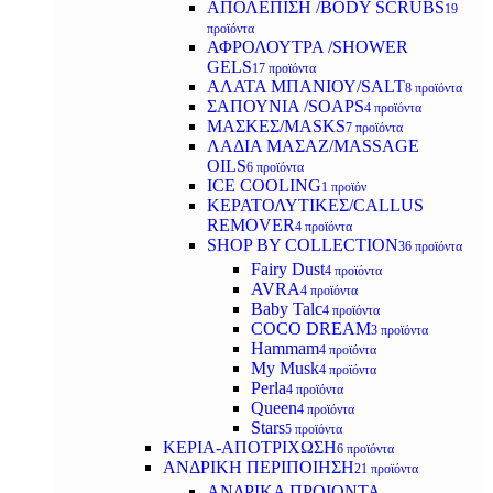
ΑΠΟΛΕΠΙΣΗ /BODY SCRUBS
19
προϊόντα
ΑΦΡΟΛΟΥΤΡΑ /SHOWER
GELS
17 προϊόντα
ΑΛΑΤΑ ΜΠΑΝΙΟΥ/SALT
8 προϊόντα
ΣΑΠΟΥΝΙΑ /SOAPS
4 προϊόντα
ΜΑΣΚΕΣ/MASKS
7 προϊόντα
ΛΑΔΙΑ ΜΑΣΑΖ/MASSAGE
OILS
6 προϊόντα
ICE COOLING
1 προϊόν
ΚΕΡΑΤΟΛΥΤΙΚΕΣ/CALLUS
REMOVER
4 προϊόντα
SHOP BY COLLECTION
36 προϊόντα
Fairy Dust
4 προϊόντα
AVRA
4 προϊόντα
Baby Talc
4 προϊόντα
COCO DREAM
3 προϊόντα
Hammam
4 προϊόντα
My Musk
4 προϊόντα
Perla
4 προϊόντα
Queen
4 προϊόντα
Stars
5 προϊόντα
ΚΕΡΙΑ-ΑΠΟΤΡΙΧΩΣΗ
6 προϊόντα
ΑΝΔΡΙΚΗ ΠΕΡΙΠΟΙΗΣΗ
21 προϊόντα
ΑΝΔΡΙΚΑ ΠΡΟΙΟΝΤΑ