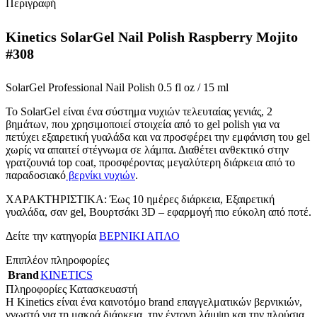
Περιγραφή
Kinetics SolarGel Nail Polish Raspberry Mojito
#308
SolarGel Professional Nail Polish 0.5 fl oz / 15 ml
Το SolarGel είναι ένα σύστημα νυχιών τελευταίας γενιάς, 2
βημάτων, που χρησιμοποιεί στοιχεία από το gel polish για να
πετύχει εξαιρετική γυαλάδα και να προσφέρει την εμφάνιση του gel
χωρίς να απαιτεί στέγνωμα σε λάμπα. Διαθέτει ανθεκτικό στην
γρατζουνιά top coat, προσφέροντας μεγαλύτερη διάρκεια από το
παραδοσιακό
βερνίκι νυχιών
.
ΧΑΡΑΚΤΗΡΙΣΤΙΚΑ: Έως 10 ημέρες διάρκεια, Εξαιρετική
γυαλάδα, σαν gel, Βουρτσάκι 3D – εφαρμογή πιο εύκολη από ποτέ.
Δείτε την κατηγορία
ΒΕΡΝΙΚΙ ΑΠΛΟ
Επιπλέον πληροφορίες
Brand
KINETICS
Πληροφορίες Κατασκευαστή
Η Kinetics είναι ένα καινοτόμο brand επαγγελματικών βερνικιών,
γνωστό για τη μακρά διάρκεια, την έντονη λάμψη και την πλούσια