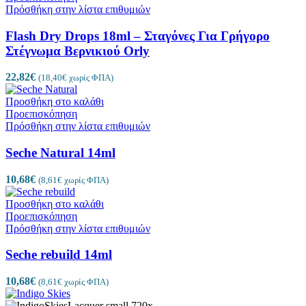
Πρόσθήκη στην λίστα επιθυμιών
Flash Dry Drops 18ml – Σταγόνες Για Γρήγορο
Στέγνωμα Βερνικιού Orly
22,82
€
(
18,40
€
χωρίς ΦΠΑ)
Προσθήκη στο καλάθι
Προεπισκόπηση
Πρόσθήκη στην λίστα επιθυμιών
Seche Natural 14ml
10,68
€
(
8,61
€
χωρίς ΦΠΑ)
Προσθήκη στο καλάθι
Προεπισκόπηση
Πρόσθήκη στην λίστα επιθυμιών
Seche rebuild 14ml
10,68
€
(
8,61
€
χωρίς ΦΠΑ)