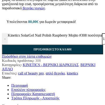
γρατζουνιά top coat, προσφέροντας μεγαλύτερη διάρκεια από το
παραδοσιακό
βερνίκι νυχιών
.
Υπολείπονται
80,00
€
για δωρεάν μεταφορικά!
Kinetics SolarGel Nail Polish Raspberry Mojito #308 ποσότητα
-
ΠΡΟΣΘΉΚΗ ΣΤΟ ΚΑΛΆΘΙ
Πρόσθήκη στην λίστα επιθυμιών
Κωδικός προϊόντος:
308
Κατηγορίες:
KINETICS - ΒΕΡΝΙΚΙ ΔΙΑΡΚΕΙΑΣ
,
ΒΕΡΝΙΚΙ
ΑΠΛΟ
Ετικέτες:
call of beauty pro
,
απλό βερνίκι
,
kinetics
Share:
Περιγραφή
Επιπλέον πληροφορίες
Πληροφορίες Κατασκευαστή
Τρόποι Πληρωμής - Αποστολής