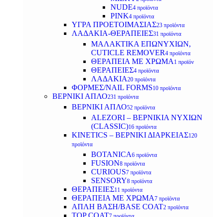
NUDE
4 προϊόντα
PINK
4 προϊόντα
ΥΓΡΑ ΠΡΟΕΤΟΙΜΑΣΙΑΣ
23 προϊόντα
ΛΑΔΑΚΙΑ-ΘΕΡΑΠΕΙΕΣ
31 προϊόντα
ΜΑΛΑΚΤΙΚΑ ΕΠΩΝΥΧΙΩΝ,
CUTICLE REMOVER
4 προϊόντα
ΘΕΡΑΠΕΙΑ ΜΕ ΧΡΩΜΑ
1 προϊόν
ΘΕΡΑΠΕΙΕΣ
4 προϊόντα
ΛΑΔΑΚΙΑ
20 προϊόντα
ΦΟΡΜΕΣ/NAIL FORMS
10 προϊόντα
ΒΕΡΝΙΚΙ ΑΠΛΟ
231 προϊόντα
ΒΕΡΝΙΚΙ ΑΠΛΟ
52 προϊόντα
ALEZORI – ΒΕΡΝΙΚΙΑ ΝΥΧΙΩΝ
(CLASSIC)
16 προϊόντα
KINETICS – ΒΕΡΝΙΚΙ ΔΙΑΡΚΕΙΑΣ
120
προϊόντα
BOTANICA
6 προϊόντα
FUSION
8 προϊόντα
CURIOUS
7 προϊόντα
SENSORY
8 προϊόντα
ΘΕΡΑΠΕΙΕΣ
11 προϊόντα
ΘΕΡΑΠΕΙΑ ΜΕ ΧΡΩΜΑ
7 προϊόντα
ΑΠΛΗ ΒΑΣΗ/BASE COAT
2 προϊόντα
TOP COAT
7 προϊόντα