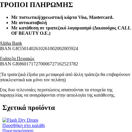
ΤΡΟΠΟΙ ΠΛΗΡΩΜΗΣ
Με πιστωτική/χρεωστική κάρτα Visa
, Mastercard.
Με αντικαταβολή
Με κατάθεση σε τραπεζικό λογαριασμό (Δικαιούχος CALL
OF BEAUTY O.E.)
Alpha Bank
ΙΒΑΝ GR5501402610261002002005924
Τράπεζα Πειραιώς
ΙΒΑΝ GR8601717270006727162523782
(Τα τραπεζικά έξοδα για μεταφορά από άλλη τράπεζα θα επιβαρύνουν
αποκλειστικά και μόνο τον πελάτη)
Στις δυο τελευταίες περιπτώσεις απαιτούνται τα στοιχεία της
παραγγελίας να αναγράφονται στην αιτιολογία της κατάθεσης.
Σχετικά προϊόντα
Προσθήκη στο καλάθι
Προεπισκόπηση