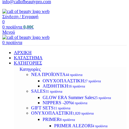
info@callofbeautypro.com
Σύνδεση / Εγγραφή
0
0
προϊόντα
0,00
€
Μενού
0
προϊόντα
ΑΡΧΙΚΗ
ΚΑΤΑΣΤΗΜΑ
ΚΑΤΗΓΟΡΙΕΣ
Κατηγορίες
ΝΕΑ ΠΡΟΪΟΝΤΑ
44 προϊόντα
ΟΝΥΧΟΠΛΑΣΤΙΚΗ
27 προϊόντα
ΑΙΣΘΗΤΙΚΗ
16 προϊόντα
SALES
31 προϊόντα
GLOW ERA Summer Sales
25 προϊόντα
NIPPERS -20%
6 προϊόντα
GIFT SETS
11 προϊόντα
ΟΝΥΧΟΠΛΑΣΤΙΚΗ
1,820 προϊόντα
PRIMER
8 προϊόντα
PRIMER ALEZORI
4 προϊόντα