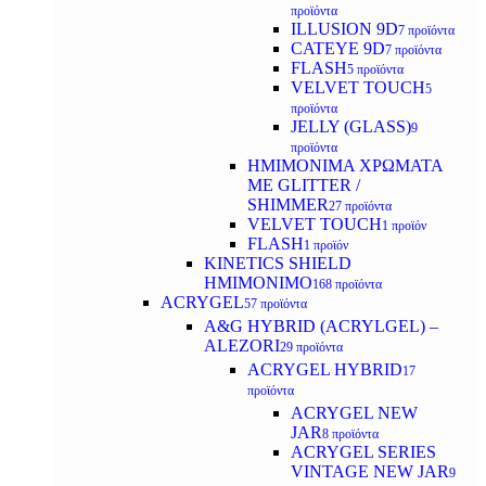
προϊόντα
ILLUSION 9D
7 προϊόντα
CATEYE 9D
7 προϊόντα
FLASH
5 προϊόντα
VELVET TOUCH
5
προϊόντα
JELLY (GLASS)
9
προϊόντα
ΗΜΙΜΟΝΙΜA ΧΡΩΜΑΤΑ
ΜΕ GLITTER /
SHIMMER
27 προϊόντα
VELVET TOUCH
1 προϊόν
FLASH
1 προϊόν
KINETICS SHIELD
ΗΜΙΜΟΝΙΜΟ
168 προϊόντα
ACRYGEL
57 προϊόντα
A&G HYBRID (ACRYLGEL) –
ALEZORI
29 προϊόντα
ACRYGEL HYBRID
17
προϊόντα
ACRYGEL NEW
JAR
8 προϊόντα
ACRYGEL SERIES
VINTAGE NEW JAR
9