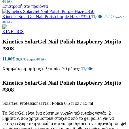
ΦΠΑ)
Επιστροφή στα προϊόντα
Kinetics SolarGel Nail Polish Purple Haze #350
11,00
€
(
8,87
€
χωρίς
ΦΠΑ)
Kinetics SolarGel Nail Polish Raspberry Mojito
#308
11,00
€
(
8,87
€
χωρίς ΦΠΑ)
Χαμηλότερη τιμή τις τελευταίες 30 μέρες:
11,00
€
Kinetics SolarGel Nail Polish Raspberry Mojito
#308
SolarGel Professional Nail Polish 0.5 fl oz / 15 ml
Το SolarGel είναι ένα σύστημα νυχιών τελευταίας γενιάς, 2
βημάτων, που χρησιμοποιεί στοιχεία από το gel polish για να
πετύχει εξαιρετική γυαλάδα και να προσφέρει την εμφάνιση του gel
χωρίς να απαιτεί στέγνωμα σε λάμπα. Διαθέτει ανθεκτικό στην