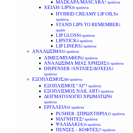
ΜΑΣΚΑΡΑ/MASCARA
7 προϊόντα
ΧΕΙΛΗ/ LIPS
26 προϊόντα
HYBRID CREAMY LIP OILS
4
προϊόντα
STAND LIPS TO REMEMBER
1
προϊόν
LIP GLOSS
9 προϊόντα
LIPSTICK
4 προϊόντα
LIP LINERS
2 προϊόντα
ΑΝΑΛΩΣΙΜΑ
93 προϊόντα
ΛΙΜΕΣ/ΜΠΑΦΕΡ
62 προϊόντα
ΑΝΑΛΩΣΙΜΑ ΜΙΑΣ ΧΡΗΣΗΣ
31 προϊόντα
DISPENSER /ΑΝΤΛΙΕΣ/ΔΟΧΕΙΑ
3
προϊόντα
ΕΞΟΠΛΙΣΜΟΣ
268 προϊόντα
ΕΞΟΠΛΙΣΜΟΣ "AI"
7 προϊόντα
ΕΞΟΠΛΙΣΜΟΣ NAIL ART
3 προϊόντα
ΔΕΙΓΜΑΤΟΛΟΓΙΟ ΧΡΩΜΑΤΩΝ
8
προϊόντα
ΕΡΓΑΛΕΙΑ
92 προϊόντα
PUSHER -ΣΠΡΩΧΤΗΡΙΑ
25 προϊόντα
ΜΑΓΝΗΤΕΣ
7 προϊόντα
ΨΑΛΙΔΑΚΙΑ
16 προϊόντα
ΠΕΝΣΕΣ – ΚΟΦΤΕΣ
27 προϊόντα