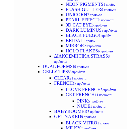
NEON PIGMENTS
1 προϊόν
FLASH GLITTER
9 προϊόντα
UNICORN
7 προϊόντα
PEARL EFFECT
6 προϊόντα
9D CAT EYE
5 προϊόντα
DARK LUMINUS
3 προϊόντα
BLACK FUEGO
1 προϊόν
BRIDAL
1 προϊόν
MIRROR
20 προϊόντα
HOLO FLAKES
6 προϊόντα
ΔΙΑΚΟΣΜΗΤΙΚΑ STRASS
3
προϊόντα
DUAL FORMS
10 προϊόντα
GELLY TIPS
53 προϊόντα
CLEAR
21 προϊόντα
FRENCH
17 προϊόντα
I LOVE FRENCH
5 προϊόντα
GET FRENCH
11 προϊόντα
PINK
5 προϊόντα
NUDE
5 προϊόντα
BABYBOOMER
7 προϊόντα
GET NAKED
9 προϊόντα
BLACK VITRO
1 προϊόν
MILKY
2 προϊόντα