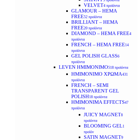
5 προϊόντα
VELVET
4 προϊόντα
GLAMOUR – HEMA
FREE
52 προϊόντα
BRILLIANT – HEMA
FREE
20 προϊόντα
DIAMOND – HEMA FREE
4
προϊόντα
FRENCH – HEMA FREE
14
προϊόντα
GEL POLISH GLASS
6
προϊόντα
LEVEN ΗΜΙΜΟΝΙΜΟ
518 προϊόντα
ΗΜΙΜΟΝΙΜΟ ΧΡΩΜΑ
431
προϊόντα
FRENCH – SEMI
TRANSPARENT GEL
POLISH
18 προϊόντα
HMIMONIMA EFFECTS
47
προϊόντα
JUICY MAGNET
8
προϊόντα
BLOOMING GEL
1
προϊόν
SATIN MAGNET
9