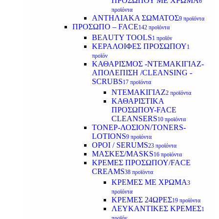
ΠΡΟΣΩΠΟΥ ΜΕ ΧΡΩΜΑ
6
προϊόντα
ΑΝΤΗΛΙΑΚΑ ΣΩΜΑΤΟΣ
9 προϊόντα
ΠΡΟΣΩΠΟ – FACE
142 προϊόντα
BEAUTY TOOLS
1 προϊόν
ΚΕΡΑΛΟΙΦΕΣ ΠΡΟΣΩΠΟΥ
1
προϊόν
ΚΑΘΑΡΙΣΜΟΣ -ΝΤΕΜΑΚΙΓΙΑΖ-
ΑΠΟΛΕΠΙΣΗ /CLEANSING -
SCRUBS
17 προϊόντα
ΝΤΕΜΑΚΙΓΙΑΖ
2 προϊόντα
ΚΑΘΑΡΙΣΤΙΚΑ
ΠΡΟΣΩΠΟΥ-FACE
CLEANSERS
10 προϊόντα
ΤΟΝΕΡ-ΛΟΣΙΟΝ/TONERS-
LOTIONS
9 προϊόντα
ΟΡΟΙ / SERUMS
23 προϊόντα
ΜΑΣΚΕΣ/MASKS
16 προϊόντα
ΚΡΕΜΕΣ ΠΡΟΣΩΠΟΥ/FACE
CREAMS
38 προϊόντα
ΚΡΕΜΕΣ ΜΕ ΧΡΩΜΑ
3
προϊόντα
ΚΡΕΜΕΣ 24ΩΡΕΣ
19 προϊόντα
ΛΕΥΚΑΝΤΙΚΕΣ ΚΡΕΜΕΣ
1
προϊόν