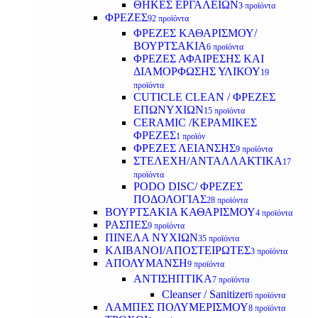
ΘΗΚΕΣ ΕΡΓΑΛΕΙΩΝ
3 προϊόντα
ΦΡΕΖΕΣ
92 προϊόντα
ΦΡΕΖΕΣ ΚΑΘΑΡΙΣΜΟΥ/
ΒΟΥΡΤΣΑΚΙΑ
6 προϊόντα
ΦΡΕΖΕΣ ΑΦΑΙΡΕΣΗΣ ΚΑΙ
ΔΙΑΜΟΡΦΩΣΗΣ ΥΛΙΚΟΥ
19
προϊόντα
CUTICLE CLEAN / ΦΡΕΖΕΣ
ΕΠΩΝΥΧΙΩΝ
15 προϊόντα
CERAMIC /ΚΕΡΑΜΙΚΕΣ
ΦΡΕΖΕΣ
1 προϊόν
ΦΡΕΖΕΣ ΛΕΙΑΝΣΗΣ
9 προϊόντα
ΣΤΕΛΕΧΗ/ΑΝΤΑΛΛΑΚΤΙΚΑ
17
προϊόντα
PODO DISC/ ΦΡΕΖΕΣ
ΠΟΔΟΛΟΓΙΑΣ
28 προϊόντα
ΒΟΥΡΤΣΑΚΙΑ ΚΑΘΑΡΙΣΜΟΥ
4 προϊόντα
ΡΑΣΠΕΣ
9 προϊόντα
ΠΙΝΕΛΑ ΝΥΧΙΩΝ
35 προϊόντα
ΚΛΙΒΑΝΟΙ/ΑΠΟΣΤΕΙΡΩΤΕΣ
3 προϊόντα
ΑΠΟΛΥΜΑΝΣΗ
9 προϊόντα
ΑΝΤΙΣΗΠΤΙΚΑ
7 προϊόντα
Cleanser / Sanitizer
6 προϊόντα
ΛΑΜΠΕΣ ΠΟΛΥΜΕΡΙΣΜΟΥ
8 προϊόντα