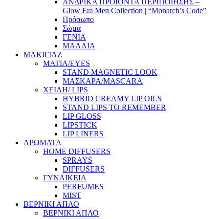
ΑΝΔΡΙΚΑ ΠΡΟΙΟΝΤΑ ΠΕΡΙΠΟΙΗΣΗΣ –
Glow Era Men Collection | “Monarch’s Code”
Πρόσωπο
Σώμα
ΓΕΝΙΑ
ΜΑΛΛΙΑ
ΜΑΚΙΓΙΑΖ
ΜΑΤΙΑ/EYES
STAND MAGNETIC LOOK
ΜΑΣΚΑΡΑ/MASCARA
ΧΕΙΛΗ/ LIPS
HYBRID CREAMY LIP OILS
STAND LIPS TO REMEMBER
LIP GLOSS
LIPSTICK
LIP LINERS
ΑΡΩΜΑΤΑ
HOME DIFFUSERS
SPRAYS
DIFFUSERS
ΓΥΝΑΙΚΕΙΑ
PERFUMES
MIST
ΒΕΡΝΙΚΙ ΑΠΛΟ
ΒΕΡΝΙΚΙ ΑΠΛΟ