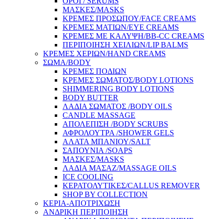
ΟΡΟΙ / SERUMS
ΜΑΣΚΕΣ/MASKS
ΚΡΕΜΕΣ ΠΡΟΣΩΠΟΥ/FACE CREAMS
ΚΡΕΜΕΣ ΜΑΤΙΩΝ/EYE CREAMS
ΚΡΕΜΕΣ ΜΕ ΚΑΛΥΨΗ/BB-CC CREAMS
ΠΕΡΙΠΟΙΗΣΗ ΧΕΙΛΙΩΝ/LIP BALMS
ΚΡΕΜΕΣ ΧΕΡΙΩΝ/HAND CREAMS
ΣΩΜΑ/BODY
ΚΡΕΜΕΣ ΠΟΔΙΩΝ
ΚΡΕΜΕΣ ΣΩΜΑΤΟΣ/BODY LOTIONS
SHIMMERING BODY LOTIONS
BODY BUTTER
ΛΑΔΙΑ ΣΩΜΑΤΟΣ /BODY OILS
CANDLE MASSAGE
ΑΠΟΛΕΠΙΣΗ /BODY SCRUBS
ΑΦΡΟΛΟΥΤΡΑ /SHOWER GELS
ΑΛΑΤΑ ΜΠΑΝΙΟΥ/SALT
ΣΑΠΟΥΝΙΑ /SOAPS
ΜΑΣΚΕΣ/MASKS
ΛΑΔΙΑ ΜΑΣΑΖ/MASSAGE OILS
ICE COOLING
ΚΕΡΑΤΟΛΥΤΙΚΕΣ/CALLUS REMOVER
SHOP BY COLLECTION
ΚΕΡΙΑ-ΑΠΟΤΡΙΧΩΣΗ
ΑΝΔΡΙΚΗ ΠΕΡΙΠΟΙΗΣΗ