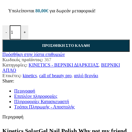
Υπολείπονται
80,00
€
για δωρεάν μεταφορικά!
Kinetics SolarGel Nail Polish Why not my friend #367 ποσότητα
-
+
ΠΡΟΣΘΉΚΗ ΣΤΟ ΚΑΛΆΘΙ
Πρόσθήκη στην λίστα επιθυμιών
Κωδικός προϊόντος:
367
Κατηγορίες:
KINETICS - ΒΕΡΝΙΚΙ ΔΙΑΡΚΕΙΑΣ
,
ΒΕΡΝΙΚΙ
ΑΠΛΟ
Ετικέτες:
kinetics
,
call of beauty pro
,
απλό βερνίκι
Share:
Περιγραφή
Επιπλέον πληροφορίες
Πληροφορίες Κατασκευαστή
Τρόποι Πληρωμής - Αποστολής
Περιγραφή
Kinetics SolarGel Nail Polish Why not my friend