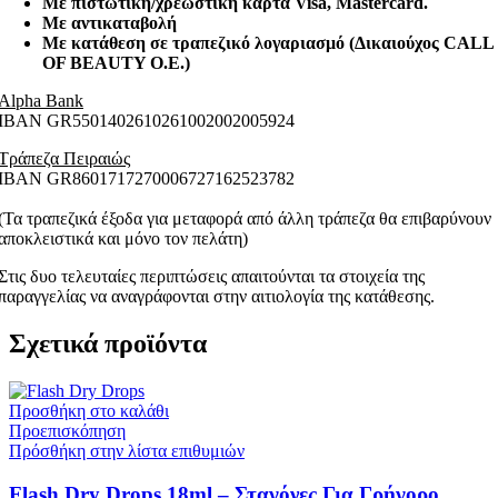
Με πιστωτική/χρεωστική κάρτα Visa
, Mastercard.
Με αντικαταβολή
Με κατάθεση σε τραπεζικό λογαριασμό (Δικαιούχος CALL
OF BEAUTY O.E.)
Alpha Bank
ΙΒΑΝ GR5501402610261002002005924
Τράπεζα Πειραιώς
ΙΒΑΝ GR8601717270006727162523782
(Τα τραπεζικά έξοδα για μεταφορά από άλλη τράπεζα θα επιβαρύνουν
αποκλειστικά και μόνο τον πελάτη)
Στις δυο τελευταίες περιπτώσεις απαιτούνται τα στοιχεία της
παραγγελίας να αναγράφονται στην αιτιολογία της κατάθεσης.
Σχετικά προϊόντα
Προσθήκη στο καλάθι
Προεπισκόπηση
Πρόσθήκη στην λίστα επιθυμιών
Flash Dry Drops 18ml – Σταγόνες Για Γρήγορο