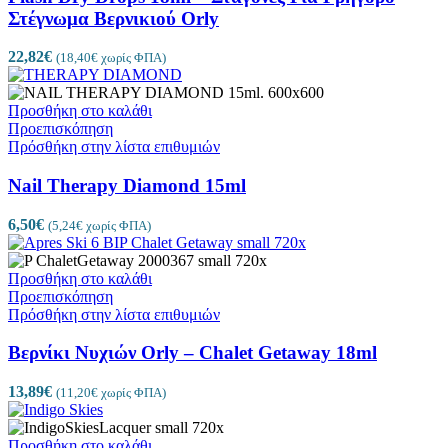
Στέγνωμα Βερνικιού Orly
22,82
€
(
18,40
€
χωρίς ΦΠΑ)
Προσθήκη στο καλάθι
Προεπισκόπηση
Πρόσθήκη στην λίστα επιθυμιών
Nail Therapy Diamond 15ml
6,50
€
(
5,24
€
χωρίς ΦΠΑ)
Προσθήκη στο καλάθι
Προεπισκόπηση
Πρόσθήκη στην λίστα επιθυμιών
Βερνίκι Νυχιών Orly – Chalet Getaway 18ml
13,89
€
(
11,20
€
χωρίς ΦΠΑ)
Προσθήκη στο καλάθι