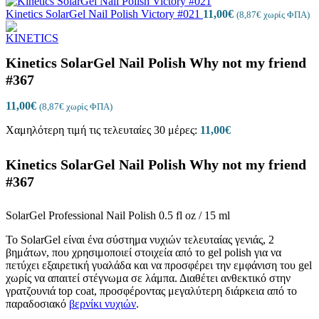
Kinetics SolarGel Nail Polish Victory #021
11,00
€
(
8,87
€
χωρίς ΦΠΑ)
Kinetics SolarGel Nail Polish Why not my friend
#367
11,00
€
(
8,87
€
χωρίς ΦΠΑ)
Χαμηλότερη τιμή τις τελευταίες 30 μέρες:
11,00
€
Kinetics SolarGel Nail Polish Why not my friend
#367
SolarGel Professional Nail Polish 0.5 fl oz / 15 ml
Το SolarGel είναι ένα σύστημα νυχιών τελευταίας γενιάς, 2
βημάτων, που χρησιμοποιεί στοιχεία από το gel polish για να
πετύχει εξαιρετική γυαλάδα και να προσφέρει την εμφάνιση του gel
χωρίς να απαιτεί στέγνωμα σε λάμπα. Διαθέτει ανθεκτικό στην
γρατζουνιά top coat, προσφέροντας μεγαλύτερη διάρκεια από το
παραδοσιακό
βερνίκι νυχιών
.