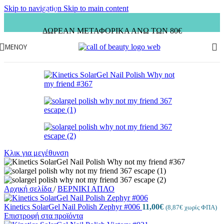
Skip to navigation
Skip to main content
ΔΩΡΕΑΝ ΜΕΤΑΦΟΡΙΚΑ ΑΝΩ ΤΩΝ 80€
ΜΕΝΟΎ
Κλικ για μεγέθυνση
Αρχική σελίδα
/
ΒΕΡΝΙΚΙ ΑΠΛΟ
Kinetics SolarGel Nail Polish Zephyr #006
11,00
€
(
8,87
€
χωρίς ΦΠΑ)
Επιστροφή στα προϊόντα