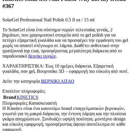
#367
SolarGel Professional Nail Polish 0.5 fl oz / 15 ml
Το SolarGel είναι ένα σύστημα νυχιών τελευταίας γενιάς, 2
βημάτων, που χρησιμοποιεί στοιχεία από το gel polish για να
πετύχει εξαιρετική γυαλάδα και να προσφέρει την εμφάνιση του gel
χωρίς να απαιτεί στέγνωμα σε λάμπα. Διαθέτει ανθεκτικό στην
γρατζουνιά top coat, προσφέροντας μεγαλύτερη διάρκεια από το
παραδοσιακό
βερνίκι νυχιών
.
ΧΑΡΑΚΤΗΡΙΣΤΙΚΑ: Έως 10 ημέρες διάρκεια, Εξαιρετική
γυαλάδα, σαν gel, Βουρτσάκι 3D – εφαρμογή πιο εύκολη από ποτέ.
Δείτε την κατηγορία
ΒΕΡΝΙΚΙ ΑΠΛΟ
Επιπλέον πληροφορίες
Brand
KINETICS
Πληροφορίες Κατασκευαστή
Η Kinetics είναι ένα καινοτόμο brand επαγγελματικών βερνικιών,
γνωστό για τη μακρά διάρκεια, την έντονη λάμψη και την πλούσια
γκάμα αποχρώσεων. Συνδυάζει υψηλή ποιότητα, μοντέρνο design
και εύκολη εφαρμογή, προσφέροντας άψογο αποτέλεσμα σε κάθε
εφαρμογή.