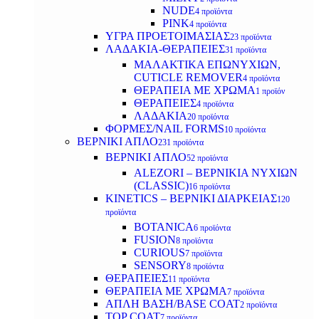
NUDE
4 προϊόντα
PINK
4 προϊόντα
ΥΓΡΑ ΠΡΟΕΤΟΙΜΑΣΙΑΣ
23 προϊόντα
ΛΑΔΑΚΙΑ-ΘΕΡΑΠΕΙΕΣ
31 προϊόντα
ΜΑΛΑΚΤΙΚΑ ΕΠΩΝΥΧΙΩΝ,
CUTICLE REMOVER
4 προϊόντα
ΘΕΡΑΠΕΙΑ ΜΕ ΧΡΩΜΑ
1 προϊόν
ΘΕΡΑΠΕΙΕΣ
4 προϊόντα
ΛΑΔΑΚΙΑ
20 προϊόντα
ΦΟΡΜΕΣ/NAIL FORMS
10 προϊόντα
ΒΕΡΝΙΚΙ ΑΠΛΟ
231 προϊόντα
ΒΕΡΝΙΚΙ ΑΠΛΟ
52 προϊόντα
ALEZORI – ΒΕΡΝΙΚΙΑ ΝΥΧΙΩΝ
(CLASSIC)
16 προϊόντα
KINETICS – ΒΕΡΝΙΚΙ ΔΙΑΡΚΕΙΑΣ
120
προϊόντα
BOTANICA
6 προϊόντα
FUSION
8 προϊόντα
CURIOUS
7 προϊόντα
SENSORY
8 προϊόντα
ΘΕΡΑΠΕΙΕΣ
11 προϊόντα
ΘΕΡΑΠΕΙΑ ΜΕ ΧΡΩΜΑ
7 προϊόντα
ΑΠΛΗ ΒΑΣΗ/BASE COAT
2 προϊόντα
TOP COAT
7 προϊόντα