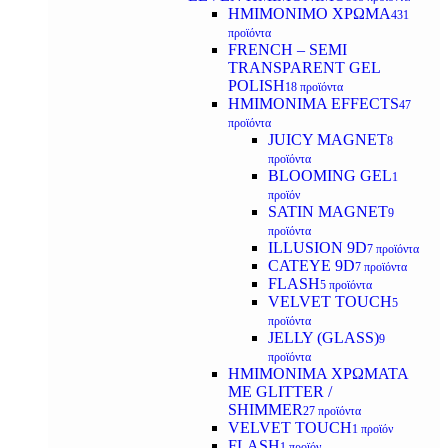
ΗΜΙΜΟΝΙΜΟ ΧΡΩΜΑ
431
προϊόντα
FRENCH – SEMI
TRANSPARENT GEL
POLISH
18 προϊόντα
HMIMONIMA EFFECTS
47
προϊόντα
JUICY MAGNET
8
προϊόντα
BLOOMING GEL
1
προϊόν
SATIN MAGNET
9
προϊόντα
ILLUSION 9D
7 προϊόντα
CATEYE 9D
7 προϊόντα
FLASH
5 προϊόντα
VELVET TOUCH
5
προϊόντα
JELLY (GLASS)
9
προϊόντα
ΗΜΙΜΟΝΙΜA ΧΡΩΜΑΤΑ
ΜΕ GLITTER /
SHIMMER
27 προϊόντα
VELVET TOUCH
1 προϊόν
FLASH
1 προϊόν