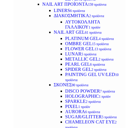
NAIL ART ΠΡΟΪΟΝΤΑ
159 προϊόντα
LINERS
6 προϊόντα
ΔΙΑΚΟΣΜΗΤΙΚΑ
2 προϊόντα
ΑΥΤΟΚΟΛΛΗΤΑ
ΓΑΛΛΙΚΟΥ
1 προϊόν
NAIL ART GEL
61 προϊόντα
PLATINUM GEL
4 προϊόντα
OMBRE GEL
15 προϊόντα
FLOWER GEL
13 προϊόντα
LUNAR
5 προϊόντα
METALLIC GEL
2 προϊόντα
PEARL GEL
6 προϊόντα
SPIDER GEL
2 προϊόντα
PAINTING GEL UV/LED
10
προϊόντα
ΣΚΟΝΕΣ
90 προϊόντα
DISCO POWDER
7 προϊόντα
HOLOGRAPHIC
1 προϊόν
SPARKLE
2 προϊόντα
PIXEL
1 προϊόν
AURORA
6 προϊόντα
SUGAR/GLITTER
5 προϊόντα
CHAMELEON CAT EYE
2
προϊόντα