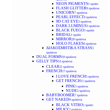
NEON PIGMENTS
1 προϊόν
FLASH GLITTER
9 προϊόντα
UNICORN
7 προϊόντα
PEARL EFFECT
6 προϊόντα
9D CAT EYE
5 προϊόντα
DARK LUMINUS
3 προϊόντα
BLACK FUEGO
1 προϊόν
BRIDAL
1 προϊόν
MIRROR
20 προϊόντα
HOLO FLAKES
6 προϊόντα
ΔΙΑΚΟΣΜΗΤΙΚΑ STRASS
3
προϊόντα
DUAL FORMS
10 προϊόντα
GELLY TIPS
53 προϊόντα
CLEAR
21 προϊόντα
FRENCH
17 προϊόντα
I LOVE FRENCH
5 προϊόντα
GET FRENCH
11 προϊόντα
PINK
5 προϊόντα
NUDE
5 προϊόντα
BABYBOOMER
7 προϊόντα
GET NAKED
9 προϊόντα
BLACK VITRO
1 προϊόν
MILKY
2 προϊόντα