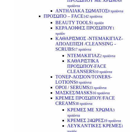
ΠΡΟΣΩΠΟΥ ΜΕ ΧΡΩΜΑ
6
προϊόντα
ΑΝΤΗΛΙΑΚΑ ΣΩΜΑΤΟΣ
9 προϊόντα
ΠΡΟΣΩΠΟ – FACE
142 προϊόντα
BEAUTY TOOLS
1 προϊόν
ΚΕΡΑΛΟΙΦΕΣ ΠΡΟΣΩΠΟΥ
1
προϊόν
ΚΑΘΑΡΙΣΜΟΣ -ΝΤΕΜΑΚΙΓΙΑΖ-
ΑΠΟΛΕΠΙΣΗ /CLEANSING -
SCRUBS
17 προϊόντα
ΝΤΕΜΑΚΙΓΙΑΖ
2 προϊόντα
ΚΑΘΑΡΙΣΤΙΚΑ
ΠΡΟΣΩΠΟΥ-FACE
CLEANSERS
10 προϊόντα
ΤΟΝΕΡ-ΛΟΣΙΟΝ/TONERS-
LOTIONS
9 προϊόντα
ΟΡΟΙ / SERUMS
23 προϊόντα
ΜΑΣΚΕΣ/MASKS
16 προϊόντα
ΚΡΕΜΕΣ ΠΡΟΣΩΠΟΥ/FACE
CREAMS
38 προϊόντα
ΚΡΕΜΕΣ ΜΕ ΧΡΩΜΑ
3
προϊόντα
ΚΡΕΜΕΣ 24ΩΡΕΣ
19 προϊόντα
ΛΕΥΚΑΝΤΙΚΕΣ ΚΡΕΜΕΣ
1
προϊόν