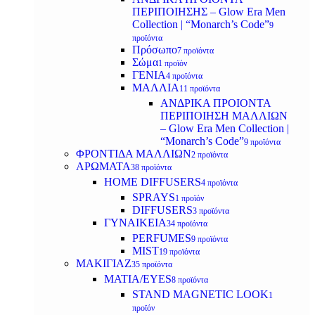
ΠΕΡΙΠΟΙΗΣΗΣ – Glow Era Men
Collection | “Monarch’s Code”
9
προϊόντα
Πρόσωπο
7 προϊόντα
Σώμα
1 προϊόν
ΓΕΝΙΑ
4 προϊόντα
ΜΑΛΛΙΑ
11 προϊόντα
ΑΝΔΡΙΚΑ ΠΡΟΙΟΝΤΑ
ΠΕΡΙΠΟΙΗΣΗ ΜΑΛΛΙΩΝ
– Glow Era Men Collection |
“Monarch’s Code”
9 προϊόντα
ΦΡΟΝΤΙΔΑ ΜΑΛΛΙΩΝ
2 προϊόντα
ΑΡΩΜΑΤΑ
38 προϊόντα
HOME DIFFUSERS
4 προϊόντα
SPRAYS
1 προϊόν
DIFFUSERS
3 προϊόντα
ΓΥΝΑΙΚΕΙΑ
34 προϊόντα
PERFUMES
9 προϊόντα
MIST
19 προϊόντα
ΜΑΚΙΓΙΑΖ
35 προϊόντα
ΜΑΤΙΑ/EYES
8 προϊόντα
STAND MAGNETIC LOOK
1
προϊόν