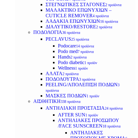
ΣΤΕΓΝΩΤΙΚΕΣ ΣΤΑΓΟΝΕΣ
2 προϊόντα
ΜΑΛΑΚΤΙΚΟ ΕΠΩΝΥΧΙΩΝ –
CUTICLE REMOVER
4 προϊόντα
ΛΑΔΑΚΙΑ ΕΠΩΝΥΧΙΩΝ
16 προϊόντα
ΔΙΑΛΥΤΙΚΟ/RESTORE
2 προϊόντα
ΠΟΔΟΛΟΓΙΑ
36 προϊόντα
PECLAVUS
25 προϊόντα
Podocare
14 προϊόντα
Podo med
7 προϊόντα
Hands
2 προϊόντα
Podo diabetic
1 προϊόν
Wellness
1 προϊόν
ΑΛΑΤΑ
2 προϊόντα
ΠΟΔΟΛΟΥΤΡΑ
3 προϊόντα
PEELING/ΑΠΟΛΕΠΙΣΗ ΠΟΔΙΩΝ
3
προϊόντα
ΜΑΣΚΕΣ ΠΟΔΙΩΝ
1 προϊόν
ΑΙΣΘΗΤΙΚΗ
338 προϊόντα
ΑΝΤΗΛΙΑΚΗ ΠΡΟΣΤΑΣΙΑ
24 προϊόντα
AFTER SUN
1 προϊόν
ΑΝΤΗΛΙΑΚΕΣ ΠΡΟΣΩΠΟΥ
/FACE SUNSCREEN
18 προϊόντα
ΑΝΤΗΛΙΑΚΕΣ