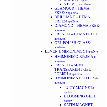
5 προϊόντα
VELVET
4 προϊόντα
GLAMOUR – HEMA
FREE
52 προϊόντα
BRILLIANT – HEMA
FREE
20 προϊόντα
DIAMOND – HEMA FREE
4
προϊόντα
FRENCH – HEMA FREE
14
προϊόντα
GEL POLISH GLASS
6
προϊόντα
LEVEN ΗΜΙΜΟΝΙΜΟ
518 προϊόντα
ΗΜΙΜΟΝΙΜΟ ΧΡΩΜΑ
431
προϊόντα
FRENCH – SEMI
TRANSPARENT GEL
POLISH
18 προϊόντα
HMIMONIMA EFFECTS
47
προϊόντα
JUICY MAGNET
8
προϊόντα
BLOOMING GEL
1
προϊόν
SATIN MAGNET
9