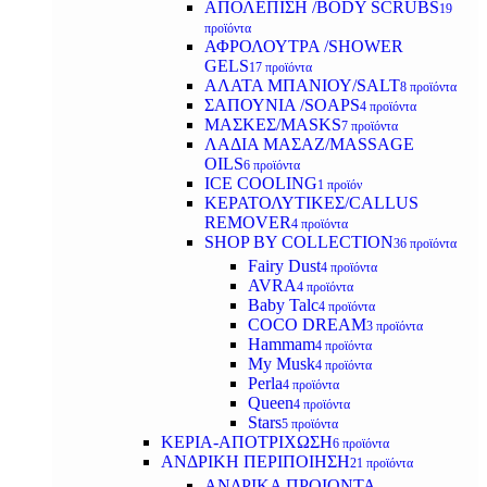
ΑΠΟΛΕΠΙΣΗ /BODY SCRUBS
19
προϊόντα
ΑΦΡΟΛΟΥΤΡΑ /SHOWER
GELS
17 προϊόντα
ΑΛΑΤΑ ΜΠΑΝΙΟΥ/SALT
8 προϊόντα
ΣΑΠΟΥΝΙΑ /SOAPS
4 προϊόντα
ΜΑΣΚΕΣ/MASKS
7 προϊόντα
ΛΑΔΙΑ ΜΑΣΑΖ/MASSAGE
OILS
6 προϊόντα
ICE COOLING
1 προϊόν
ΚΕΡΑΤΟΛΥΤΙΚΕΣ/CALLUS
REMOVER
4 προϊόντα
SHOP BY COLLECTION
36 προϊόντα
Fairy Dust
4 προϊόντα
AVRA
4 προϊόντα
Baby Talc
4 προϊόντα
COCO DREAM
3 προϊόντα
Hammam
4 προϊόντα
My Musk
4 προϊόντα
Perla
4 προϊόντα
Queen
4 προϊόντα
Stars
5 προϊόντα
ΚΕΡΙΑ-ΑΠΟΤΡΙΧΩΣΗ
6 προϊόντα
ΑΝΔΡΙΚΗ ΠΕΡΙΠΟΙΗΣΗ
21 προϊόντα
ΑΝΔΡΙΚΑ ΠΡΟΙΟΝΤΑ