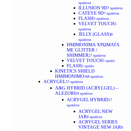
προϊόντα
ILLUSION 9D
7 προϊόντα
CATEYE 9D
7 προϊόντα
FLASH
5 προϊόντα
VELVET TOUCH
5
προϊόντα
JELLY (GLASS)
9
προϊόντα
ΗΜΙΜΟΝΙΜA ΧΡΩΜΑΤΑ
ΜΕ GLITTER /
SHIMMER
27 προϊόντα
VELVET TOUCH
1 προϊόν
FLASH
1 προϊόν
KINETICS SHIELD
ΗΜΙΜΟΝΙΜΟ
168 προϊόντα
ACRYGEL
57 προϊόντα
A&G HYBRID (ACRYLGEL) –
ALEZORI
29 προϊόντα
ACRYGEL HYBRID
17
προϊόντα
ACRYGEL NEW
JAR
8 προϊόντα
ACRYGEL SERIES
VINTAGE NEW JAR
9