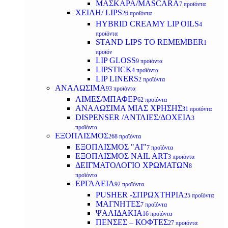
ΜΑΣΚΑΡΑ/MASCARA
7 προϊόντα
ΧΕΙΛΗ/ LIPS
26 προϊόντα
HYBRID CREAMY LIP OILS
4
προϊόντα
STAND LIPS TO REMEMBER
1
προϊόν
LIP GLOSS
9 προϊόντα
LIPSTICK
4 προϊόντα
LIP LINERS
2 προϊόντα
ΑΝΑΛΩΣΙΜΑ
93 προϊόντα
ΛΙΜΕΣ/ΜΠΑΦΕΡ
62 προϊόντα
ΑΝΑΛΩΣΙΜΑ ΜΙΑΣ ΧΡΗΣΗΣ
31 προϊόντα
DISPENSER /ΑΝΤΛΙΕΣ/ΔΟΧΕΙΑ
3
προϊόντα
ΕΞΟΠΛΙΣΜΟΣ
268 προϊόντα
ΕΞΟΠΛΙΣΜΟΣ "AI"
7 προϊόντα
ΕΞΟΠΛΙΣΜΟΣ NAIL ART
3 προϊόντα
ΔΕΙΓΜΑΤΟΛΟΓΙΟ ΧΡΩΜΑΤΩΝ
8
προϊόντα
ΕΡΓΑΛΕΙΑ
92 προϊόντα
PUSHER -ΣΠΡΩΧΤΗΡΙΑ
25 προϊόντα
ΜΑΓΝΗΤΕΣ
7 προϊόντα
ΨΑΛΙΔΑΚΙΑ
16 προϊόντα
ΠΕΝΣΕΣ – ΚΟΦΤΕΣ
27 προϊόντα