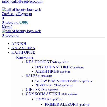
info@callofbeautypro.com
Σύνδεση / Εγγραφή
0
0
προϊόντα
0,00
€
Μενού
0
προϊόντα
ΑΡΧΙΚΗ
ΚΑΤΑΣΤΗΜΑ
ΚΑΤΗΓΟΡΙΕΣ
Κατηγορίες
ΝΕΑ ΠΡΟΪΟΝΤΑ
44 προϊόντα
ΟΝΥΧΟΠΛΑΣΤΙΚΗ
27 προϊόντα
ΑΙΣΘΗΤΙΚΗ
16 προϊόντα
SALES
31 προϊόντα
GLOW ERA Summer Sales
25 προϊόντα
NIPPERS -20%
6 προϊόντα
GIFT SETS
11 προϊόντα
ΟΝΥΧΟΠΛΑΣΤΙΚΗ
1,820 προϊόντα
PRIMER
8 προϊόντα
PRIMER ALEZORI
4 προϊόντα