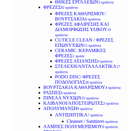
ΘΗΚΕΣ ΕΡΓΑΛΕΙΩΝ
3 προϊόντα
ΦΡΕΖΕΣ
92 προϊόντα
ΦΡΕΖΕΣ ΚΑΘΑΡΙΣΜΟΥ/
ΒΟΥΡΤΣΑΚΙΑ
6 προϊόντα
ΦΡΕΖΕΣ ΑΦΑΙΡΕΣΗΣ ΚΑΙ
ΔΙΑΜΟΡΦΩΣΗΣ ΥΛΙΚΟΥ
19
προϊόντα
CUTICLE CLEAN / ΦΡΕΖΕΣ
ΕΠΩΝΥΧΙΩΝ
15 προϊόντα
CERAMIC /ΚΕΡΑΜΙΚΕΣ
ΦΡΕΖΕΣ
1 προϊόν
ΦΡΕΖΕΣ ΛΕΙΑΝΣΗΣ
9 προϊόντα
ΣΤΕΛΕΧΗ/ΑΝΤΑΛΛΑΚΤΙΚΑ
17
προϊόντα
PODO DISC/ ΦΡΕΖΕΣ
ΠΟΔΟΛΟΓΙΑΣ
28 προϊόντα
ΒΟΥΡΤΣΑΚΙΑ ΚΑΘΑΡΙΣΜΟΥ
4 προϊόντα
ΡΑΣΠΕΣ
9 προϊόντα
ΠΙΝΕΛΑ ΝΥΧΙΩΝ
35 προϊόντα
ΚΛΙΒΑΝΟΙ/ΑΠΟΣΤΕΙΡΩΤΕΣ
3 προϊόντα
ΑΠΟΛΥΜΑΝΣΗ
9 προϊόντα
ΑΝΤΙΣΗΠΤΙΚΑ
7 προϊόντα
Cleanser / Sanitizer
6 προϊόντα
ΛΑΜΠΕΣ ΠΟΛΥΜΕΡΙΣΜΟΥ
8 προϊόντα