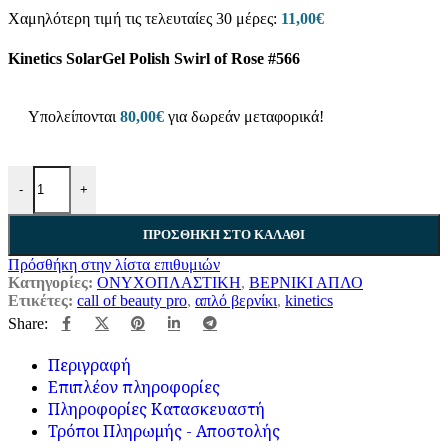
Χαμηλότερη τιμή τις τελευταίες 30 μέρες:
11,00
€
Kinetics SolarGel Polish Swirl of Rose #566
Υπολείπονται
80,00
€
για δωρεάν μεταφορικά!
-
+
ΠΡΟΣΘΉΚΗ ΣΤΟ ΚΑΛΆΘΙ
Πρόσθήκη στην λίστα επιθυμιών
Κατηγορίες:
ΟΝΥΧΟΠΛΑΣΤΙΚΗ
,
ΒΕΡΝΙΚΙ ΑΠΛΟ
Ετικέτες:
call of beauty pro
,
απλό βερνίκι
,
kinetics
Share:
Περιγραφή
Επιπλέον πληροφορίες
Πληροφορίες Κατασκευαστή
Τρόποι Πληρωμής - Αποστολής