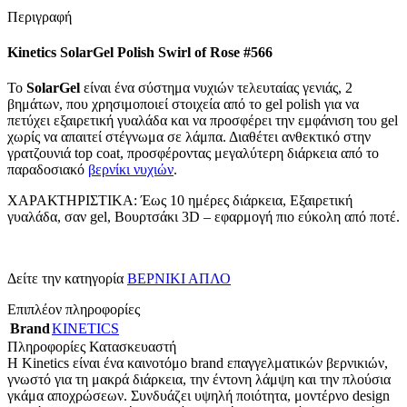
Περιγραφή
Kinetics SolarGel Polish Swirl of Rose #566
Το
SolarGel
είναι ένα σύστημα νυχιών τελευταίας γενιάς, 2
βημάτων, που χρησιμοποιεί στοιχεία από το gel polish για να
πετύχει εξαιρετική γυαλάδα και να προσφέρει την εμφάνιση του gel
χωρίς να απαιτεί στέγνωμα σε λάμπα. Διαθέτει ανθεκτικό στην
γρατζουνιά top coat, προσφέροντας μεγαλύτερη διάρκεια από το
παραδοσιακό
βερνίκι νυχιών
.
ΧΑΡΑΚΤΗΡΙΣΤΙΚΑ: Έως 10 ημέρες διάρκεια, Εξαιρετική
γυαλάδα, σαν gel, Βουρτσάκι 3D – εφαρμογή πιο εύκολη από ποτέ.
Δείτε την κατηγορία
ΒΕΡΝΙΚΙ ΑΠΛΟ
Επιπλέον πληροφορίες
Brand
KINETICS
Πληροφορίες Κατασκευαστή
Η Kinetics είναι ένα καινοτόμο brand επαγγελματικών βερνικιών,
γνωστό για τη μακρά διάρκεια, την έντονη λάμψη και την πλούσια
γκάμα αποχρώσεων. Συνδυάζει υψηλή ποιότητα, μοντέρνο design