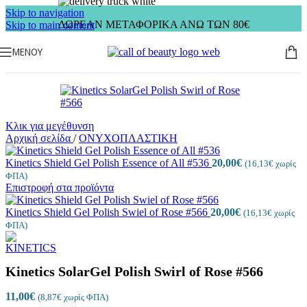
Skip to navigation
ΔΩΡΕΑΝ ΜΕΤΑΦΟΡΙΚΑ ΑΝΩ ΤΩΝ 80€
Skip to main content
ΜΕΝΟΎ
Κλικ για μεγέθυνση
Αρχική σελίδα
/
ΟΝΥΧΟΠΛΑΣΤΙΚΗ
Kinetics Shield Gel Polish Essence of All #536
20,00
€
(
16,13
€
χωρίς
ΦΠΑ)
Επιστροφή στα προϊόντα
Kinetics Shield Gel Polish Swiel of Rose #566
20,00
€
(
16,13
€
χωρίς
ΦΠΑ)
Kinetics SolarGel Polish Swirl of Rose #566
11,00
€
(
8,87
€
χωρίς ΦΠΑ)