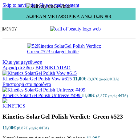
Skip to navigation
Skip to main content
ΔΩΡΕΑΝ ΜΕΤΑΦΟΡΙΚΑ ΑΝΩ ΤΩΝ 80€
ΜΕΝΟΎ
Κλικ για μεγέθυνση
Αρχική σελίδα
/
ΒΕΡΝΙΚΙ ΑΠΛΟ
Kinetics SolarGel Polish Vow #615
11,00
€
(
8,87
€
χωρίς ΦΠΑ)
Επιστροφή στα προϊόντα
Kinetics SolarGel Polish Unfreeze #499
11,00
€
(
8,87
€
χωρίς ΦΠΑ)
Kinetics SolarGel Polish Verdict: Green #523
11,00
€
(
8,87
€
χωρίς ΦΠΑ)