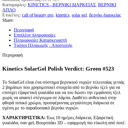
Κατηγορίες:
KINETICS - ΒΕΡΝΙΚΙ ΔΙΑΡΚΕΙΑΣ
,
ΒΕΡΝΙΚΙ
ΑΠΛΟ
Ετικέτες:
call of beauty pro
,
kinetics
,
solar gel
,
βερνίκι διαρκείας
Share:
Περιγραφή
Επιπλέον πληροφορίες
Πληροφορίες Κατασκευαστή
Τρόποι Πληρωμής - Αποστολής
Περιγραφή
Kinetics SolarGel Polish Verdict: Green #523
Το SolarGel είναι ένα σύστημα βερνικιού νυχιών τελευταίας γενιάς
2 βημάτων που χρησιμοποιεί στοιχεία από το βερνίκι τζελ για να
επιτύχει εξαιρετική γυαλάδα και να του δώσει την εμφάνιση τζελ
χωρίς να απαιτεί στέγνωμα σε λάμπα. Διαθέτει ανθεκτικό στην
φθορά τοπικό χρώμα, προσφέροντας μεγαλύτερη διάρκεια σε
σχέση με το παραδοσιακό βερνίκι νυχιών.
ΧΑΡΑΚΤΗΡΙΣΤΙΚΑ:
Έως 10 ημέρες διάρκεια, Εξαιρετική
γυαλάδα, σαν gel, Βουρτσάκι 3D – εφαρμογή πιο εύκολη από ποτέ.