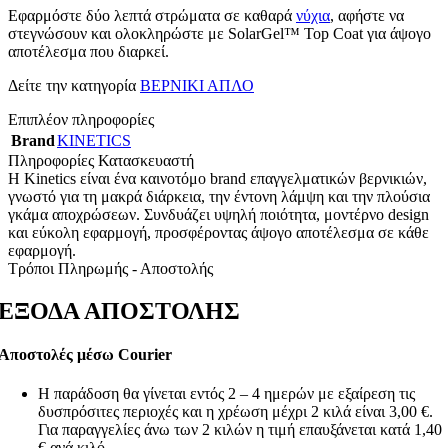
Εφαρμόστε δύο λεπτά στρώματα σε καθαρά
νύχια
, αφήστε να
στεγνώσουν και ολοκληρώστε με SolarGel™ Top Coat για άψογο
αποτέλεσμα που διαρκεί.
Δείτε την κατηγορία
ΒΕΡΝΙΚΙ ΑΠΛΟ
Επιπλέον πληροφορίες
Brand
KINETICS
Πληροφορίες Κατασκευαστή
Η Kinetics είναι ένα καινοτόμο brand επαγγελματικών βερνικιών,
γνωστό για τη μακρά διάρκεια, την έντονη λάμψη και την πλούσια
γκάμα αποχρώσεων. Συνδυάζει υψηλή ποιότητα, μοντέρνο design
και εύκολη εφαρμογή, προσφέροντας άψογο αποτέλεσμα σε κάθε
εφαρμογή.
Τρόποι Πληρωμής - Αποστολής
ΕΞΟΔΑ ΑΠΟΣΤΟΛΗΣ
Αποστολές μέσω Courier
Η παράδοση θα γίνεται εντός 2 – 4 ημερών με εξαίρεση τις
δυσπρόσιτες περιοχές και η χρέωση μέχρι 2 κιλά είναι 3,00 €.
Για παραγγελίες άνω των 2 κιλών η τιμή επαυξάνεται κατά 1,40
€ ανά κιλό.