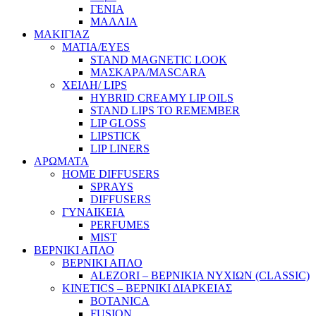
ΓΕΝΙΑ
ΜΑΛΛΙΑ
ΜΑΚΙΓΙΑΖ
ΜΑΤΙΑ/EYES
STAND MAGNETIC LOOK
ΜΑΣΚΑΡΑ/MASCARA
ΧΕΙΛΗ/ LIPS
HYBRID CREAMY LIP OILS
STAND LIPS TO REMEMBER
LIP GLOSS
LIPSTICK
LIP LINERS
ΑΡΩΜΑΤΑ
HOME DIFFUSERS
SPRAYS
DIFFUSERS
ΓΥΝΑΙΚΕΙΑ
PERFUMES
MIST
ΒΕΡΝΙΚΙ ΑΠΛΟ
ΒΕΡΝΙΚΙ ΑΠΛΟ
ALEZORI – ΒΕΡΝΙΚΙΑ ΝΥΧΙΩΝ (CLASSIC)
KINETICS – ΒΕΡΝΙΚΙ ΔΙΑΡΚΕΙΑΣ
BOTANICA
FUSION