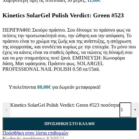
Χαμηλότερη τιμή τις τελευταίες 30 μέρες:
11,00
€
Kinetics SolarGel Polish Verdict: Green #523
ΠΕΡΙΓΡΑΦΗ: Σκούρο πράσινο. Σου δίνουμε το πράσινο φως να
πείσεις την προσωπικότητά σου, την ώθηση και την απόφαση. Το
πράσινο είναι το χρώμα της ζωής και της ανάπτυξης, η απόχρωση
της ισορροπίας, και συνδέεται κυρίως με την επιτυχία. Το μόνο που
έχεις να κάνεις είναι να σταθείς όρθιος, να νιώσεις τη δύναμή σου
και να μην σταματήσεις ποτέ ξανά. ΕΜΠΝΕΥΣΗ: Κωνοφόρα
δάση, Ματ υφάσματα, Πράσινο φως. SOLARGEL
PROFESSIONAL NAIL POLISH 0.5fl oz/15ml.
Υπολείπονται
80,00
€
για δωρεάν μεταφορικά!
Kinetics SolarGel Polish Verdict: Green #523 ποσότητα
-
+
ΠΡΟΣΘΉΚΗ ΣΤΟ ΚΑΛΆΘΙ
Πρόσθήκη στην λίστα επιθυμιών
Κωδικός προϊόντος:
KNP523