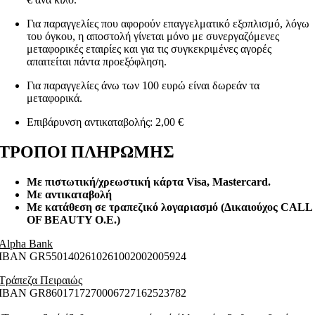
Για παραγγελίες που αφορούν επαγγελματικό εξοπλισμό, λόγω
του όγκου, η αποστολή γίνεται μόνο με συνεργαζόμενες
μεταφορικές εταιρίες και για τις συγκεκριμένες αγορές
απαιτείται πάντα προεξόφληση.
Για παραγγελίες άνω των 100 ευρώ είναι δωρεάν τα
μεταφορικά.
Επιβάρυνση αντικαταβολής: 2,00 €
ΤΡΟΠΟΙ ΠΛΗΡΩΜΗΣ
Με πιστωτική/χρεωστική κάρτα Visa
, Mastercard.
Με αντικαταβολή
Με κατάθεση σε τραπεζικό λογαριασμό (Δικαιούχος CALL
OF BEAUTY O.E.)
Alpha Bank
ΙΒΑΝ GR5501402610261002002005924
Τράπεζα Πειραιώς
ΙΒΑΝ GR8601717270006727162523782