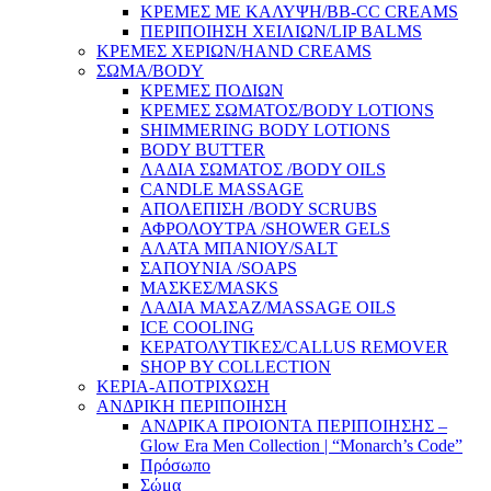
ΚΡΕΜΕΣ ΜΕ ΚΑΛΥΨΗ/BB-CC CREAMS
ΠΕΡΙΠΟΙΗΣΗ ΧΕΙΛΙΩΝ/LIP BALMS
ΚΡΕΜΕΣ ΧΕΡΙΩΝ/HAND CREAMS
ΣΩΜΑ/BODY
ΚΡΕΜΕΣ ΠΟΔΙΩΝ
ΚΡΕΜΕΣ ΣΩΜΑΤΟΣ/BODY LOTIONS
SHIMMERING BODY LOTIONS
BODY BUTTER
ΛΑΔΙΑ ΣΩΜΑΤΟΣ /BODY OILS
CANDLE MASSAGE
ΑΠΟΛΕΠΙΣΗ /BODY SCRUBS
ΑΦΡΟΛΟΥΤΡΑ /SHOWER GELS
ΑΛΑΤΑ ΜΠΑΝΙΟΥ/SALT
ΣΑΠΟΥΝΙΑ /SOAPS
ΜΑΣΚΕΣ/MASKS
ΛΑΔΙΑ ΜΑΣΑΖ/MASSAGE OILS
ICE COOLING
ΚΕΡΑΤΟΛΥΤΙΚΕΣ/CALLUS REMOVER
SHOP BY COLLECTION
ΚΕΡΙΑ-ΑΠΟΤΡΙΧΩΣΗ
ΑΝΔΡΙΚΗ ΠΕΡΙΠΟΙΗΣΗ
ΑΝΔΡΙΚΑ ΠΡΟΙΟΝΤΑ ΠΕΡΙΠΟΙΗΣΗΣ –
Glow Era Men Collection | “Monarch’s Code”
Πρόσωπο
Σώμα