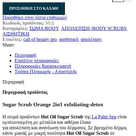
ΠΡΟΣΘΉΚΗ ΣΤΟ ΚΑΛΆΘΙ
Πρόσθήκη στην λίστα επιθυμιών
Κωδικός προϊόντος:
Μ/Δ
Κατηγορίες:
ΣΩΜΑ/BODY
,
ΑΠΟΛΕΠΙΣΗ /BODY SCRUBS
,
ΑΙΣΘΗΤΙΚΗ
Ετικέτες:
call of beauty pro
,
αισθητική
,
απολέπιση
Share:
Περιγραφή
Επιπλέον πληροφορίες
Πληροφορίες Κατασκευαστή
Τρόποι Πληρωμής - Αποστολής
Περιγραφή
Περιγραφή προϊόντος
Sugar Scrub Orange 2in1 exfoliating-detox
H σειρά προϊόντων
Hot Oil Sugar Scrub
της
La Palm Spa
είναι
εμπλουτισμένη με μέταλλα και αιθέρια έλαια
για απολέπιση και ανανέωση του δέρματος. Σε βρεγμένο δέρμα,
κάντε μασάζ με μικρή ποσότητα
Hot Oil Sugar Scrub
σε