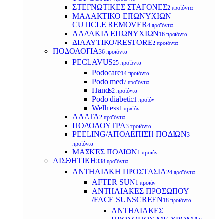
ΣΤΕΓΝΩΤΙΚΕΣ ΣΤΑΓΟΝΕΣ
2 προϊόντα
ΜΑΛΑΚΤΙΚΟ ΕΠΩΝΥΧΙΩΝ –
CUTICLE REMOVER
4 προϊόντα
ΛΑΔΑΚΙΑ ΕΠΩΝΥΧΙΩΝ
16 προϊόντα
ΔΙΑΛΥΤΙΚΟ/RESTORE
2 προϊόντα
ΠΟΔΟΛΟΓΙΑ
36 προϊόντα
PECLAVUS
25 προϊόντα
Podocare
14 προϊόντα
Podo med
7 προϊόντα
Hands
2 προϊόντα
Podo diabetic
1 προϊόν
Wellness
1 προϊόν
ΑΛΑΤΑ
2 προϊόντα
ΠΟΔΟΛΟΥΤΡΑ
3 προϊόντα
PEELING/ΑΠΟΛΕΠΙΣΗ ΠΟΔΙΩΝ
3
προϊόντα
ΜΑΣΚΕΣ ΠΟΔΙΩΝ
1 προϊόν
ΑΙΣΘΗΤΙΚΗ
338 προϊόντα
ΑΝΤΗΛΙΑΚΗ ΠΡΟΣΤΑΣΙΑ
24 προϊόντα
AFTER SUN
1 προϊόν
ΑΝΤΗΛΙΑΚΕΣ ΠΡΟΣΩΠΟΥ
/FACE SUNSCREEN
18 προϊόντα
ΑΝΤΗΛΙΑΚΕΣ