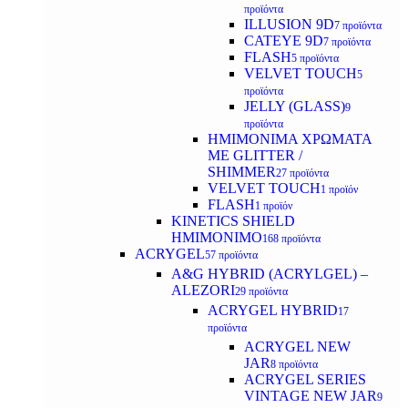
προϊόντα
ILLUSION 9D
7 προϊόντα
CATEYE 9D
7 προϊόντα
FLASH
5 προϊόντα
VELVET TOUCH
5
προϊόντα
JELLY (GLASS)
9
προϊόντα
ΗΜΙΜΟΝΙΜA ΧΡΩΜΑΤΑ
ΜΕ GLITTER /
SHIMMER
27 προϊόντα
VELVET TOUCH
1 προϊόν
FLASH
1 προϊόν
KINETICS SHIELD
ΗΜΙΜΟΝΙΜΟ
168 προϊόντα
ACRYGEL
57 προϊόντα
A&G HYBRID (ACRYLGEL) –
ALEZORI
29 προϊόντα
ACRYGEL HYBRID
17
προϊόντα
ACRYGEL NEW
JAR
8 προϊόντα
ACRYGEL SERIES
VINTAGE NEW JAR
9