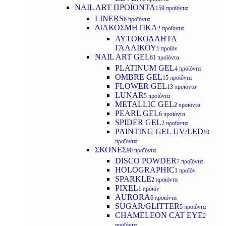
NAIL ART ΠΡΟΪΟΝΤΑ
159 προϊόντα
LINERS
6 προϊόντα
ΔΙΑΚΟΣΜΗΤΙΚΑ
2 προϊόντα
ΑΥΤΟΚΟΛΛΗΤΑ
ΓΑΛΛΙΚΟΥ
1 προϊόν
NAIL ART GEL
61 προϊόντα
PLATINUM GEL
4 προϊόντα
OMBRE GEL
15 προϊόντα
FLOWER GEL
13 προϊόντα
LUNAR
5 προϊόντα
METALLIC GEL
2 προϊόντα
PEARL GEL
6 προϊόντα
SPIDER GEL
2 προϊόντα
PAINTING GEL UV/LED
10
προϊόντα
ΣΚΟΝΕΣ
90 προϊόντα
DISCO POWDER
7 προϊόντα
HOLOGRAPHIC
1 προϊόν
SPARKLE
2 προϊόντα
PIXEL
1 προϊόν
AURORA
6 προϊόντα
SUGAR/GLITTER
5 προϊόντα
CHAMELEON CAT EYE
2
προϊόντα