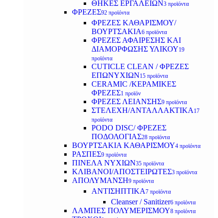
ΘΗΚΕΣ ΕΡΓΑΛΕΙΩΝ
3 προϊόντα
ΦΡΕΖΕΣ
92 προϊόντα
ΦΡΕΖΕΣ ΚΑΘΑΡΙΣΜΟΥ/
ΒΟΥΡΤΣΑΚΙΑ
6 προϊόντα
ΦΡΕΖΕΣ ΑΦΑΙΡΕΣΗΣ ΚΑΙ
ΔΙΑΜΟΡΦΩΣΗΣ ΥΛΙΚΟΥ
19
προϊόντα
CUTICLE CLEAN / ΦΡΕΖΕΣ
ΕΠΩΝΥΧΙΩΝ
15 προϊόντα
CERAMIC /ΚΕΡΑΜΙΚΕΣ
ΦΡΕΖΕΣ
1 προϊόν
ΦΡΕΖΕΣ ΛΕΙΑΝΣΗΣ
9 προϊόντα
ΣΤΕΛΕΧΗ/ΑΝΤΑΛΛΑΚΤΙΚΑ
17
προϊόντα
PODO DISC/ ΦΡΕΖΕΣ
ΠΟΔΟΛΟΓΙΑΣ
28 προϊόντα
ΒΟΥΡΤΣΑΚΙΑ ΚΑΘΑΡΙΣΜΟΥ
4 προϊόντα
ΡΑΣΠΕΣ
9 προϊόντα
ΠΙΝΕΛΑ ΝΥΧΙΩΝ
35 προϊόντα
ΚΛΙΒΑΝΟΙ/ΑΠΟΣΤΕΙΡΩΤΕΣ
3 προϊόντα
ΑΠΟΛΥΜΑΝΣΗ
9 προϊόντα
ΑΝΤΙΣΗΠΤΙΚΑ
7 προϊόντα
Cleanser / Sanitizer
6 προϊόντα
ΛΑΜΠΕΣ ΠΟΛΥΜΕΡΙΣΜΟΥ
8 προϊόντα