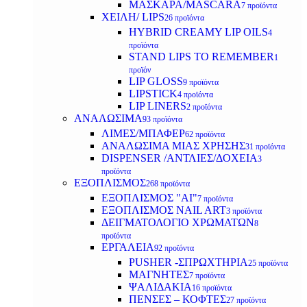
ΜΑΣΚΑΡΑ/MASCARA
7 προϊόντα
ΧΕΙΛΗ/ LIPS
26 προϊόντα
HYBRID CREAMY LIP OILS
4
προϊόντα
STAND LIPS TO REMEMBER
1
προϊόν
LIP GLOSS
9 προϊόντα
LIPSTICK
4 προϊόντα
LIP LINERS
2 προϊόντα
ΑΝΑΛΩΣΙΜΑ
93 προϊόντα
ΛΙΜΕΣ/ΜΠΑΦΕΡ
62 προϊόντα
ΑΝΑΛΩΣΙΜΑ ΜΙΑΣ ΧΡΗΣΗΣ
31 προϊόντα
DISPENSER /ΑΝΤΛΙΕΣ/ΔΟΧΕΙΑ
3
προϊόντα
ΕΞΟΠΛΙΣΜΟΣ
268 προϊόντα
ΕΞΟΠΛΙΣΜΟΣ "AI"
7 προϊόντα
ΕΞΟΠΛΙΣΜΟΣ NAIL ART
3 προϊόντα
ΔΕΙΓΜΑΤΟΛΟΓΙΟ ΧΡΩΜΑΤΩΝ
8
προϊόντα
ΕΡΓΑΛΕΙΑ
92 προϊόντα
PUSHER -ΣΠΡΩΧΤΗΡΙΑ
25 προϊόντα
ΜΑΓΝΗΤΕΣ
7 προϊόντα
ΨΑΛΙΔΑΚΙΑ
16 προϊόντα
ΠΕΝΣΕΣ – ΚΟΦΤΕΣ
27 προϊόντα