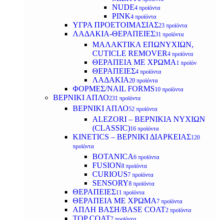
NUDE
4 προϊόντα
PINK
4 προϊόντα
ΥΓΡΑ ΠΡΟΕΤΟΙΜΑΣΙΑΣ
23 προϊόντα
ΛΑΔΑΚΙΑ-ΘΕΡΑΠΕΙΕΣ
31 προϊόντα
ΜΑΛΑΚΤΙΚΑ ΕΠΩΝΥΧΙΩΝ,
CUTICLE REMOVER
4 προϊόντα
ΘΕΡΑΠΕΙΑ ΜΕ ΧΡΩΜΑ
1 προϊόν
ΘΕΡΑΠΕΙΕΣ
4 προϊόντα
ΛΑΔΑΚΙΑ
20 προϊόντα
ΦΟΡΜΕΣ/NAIL FORMS
10 προϊόντα
ΒΕΡΝΙΚΙ ΑΠΛΟ
231 προϊόντα
ΒΕΡΝΙΚΙ ΑΠΛΟ
52 προϊόντα
ALEZORI – ΒΕΡΝΙΚΙΑ ΝΥΧΙΩΝ
(CLASSIC)
16 προϊόντα
KINETICS – ΒΕΡΝΙΚΙ ΔΙΑΡΚΕΙΑΣ
120
προϊόντα
BOTANICA
6 προϊόντα
FUSION
8 προϊόντα
CURIOUS
7 προϊόντα
SENSORY
8 προϊόντα
ΘΕΡΑΠΕΙΕΣ
11 προϊόντα
ΘΕΡΑΠΕΙΑ ΜΕ ΧΡΩΜΑ
7 προϊόντα
ΑΠΛΗ ΒΑΣΗ/BASE COAT
2 προϊόντα
TOP COAT
7 προϊόντα