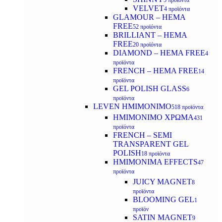
5 προϊόντα
VELVET
4 προϊόντα
GLAMOUR – HEMA
FREE
52 προϊόντα
BRILLIANT – HEMA
FREE
20 προϊόντα
DIAMOND – HEMA FREE
4
προϊόντα
FRENCH – HEMA FREE
14
προϊόντα
GEL POLISH GLASS
6
προϊόντα
LEVEN ΗΜΙΜΟΝΙΜΟ
518 προϊόντα
ΗΜΙΜΟΝΙΜΟ ΧΡΩΜΑ
431
προϊόντα
FRENCH – SEMI
TRANSPARENT GEL
POLISH
18 προϊόντα
HMIMONIMA EFFECTS
47
προϊόντα
JUICY MAGNET
8
προϊόντα
BLOOMING GEL
1
προϊόν
SATIN MAGNET
9