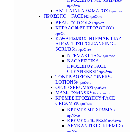
ΠΡΟΣΩΠΟΥ ΜΕ ΧΡΩΜΑ
6
προϊόντα
ΑΝΤΗΛΙΑΚΑ ΣΩΜΑΤΟΣ
9 προϊόντα
ΠΡΟΣΩΠΟ – FACE
142 προϊόντα
BEAUTY TOOLS
1 προϊόν
ΚΕΡΑΛΟΙΦΕΣ ΠΡΟΣΩΠΟΥ
1
προϊόν
ΚΑΘΑΡΙΣΜΟΣ -ΝΤΕΜΑΚΙΓΙΑΖ-
ΑΠΟΛΕΠΙΣΗ /CLEANSING -
SCRUBS
17 προϊόντα
ΝΤΕΜΑΚΙΓΙΑΖ
2 προϊόντα
ΚΑΘΑΡΙΣΤΙΚΑ
ΠΡΟΣΩΠΟΥ-FACE
CLEANSERS
10 προϊόντα
ΤΟΝΕΡ-ΛΟΣΙΟΝ/TONERS-
LOTIONS
9 προϊόντα
ΟΡΟΙ / SERUMS
23 προϊόντα
ΜΑΣΚΕΣ/MASKS
16 προϊόντα
ΚΡΕΜΕΣ ΠΡΟΣΩΠΟΥ/FACE
CREAMS
38 προϊόντα
ΚΡΕΜΕΣ ΜΕ ΧΡΩΜΑ
3
προϊόντα
ΚΡΕΜΕΣ 24ΩΡΕΣ
19 προϊόντα
ΛΕΥΚΑΝΤΙΚΕΣ ΚΡΕΜΕΣ
1
προϊόν