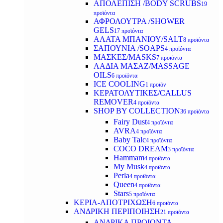
ΑΠΟΛΕΠΙΣΗ /BODY SCRUBS
19
προϊόντα
ΑΦΡΟΛΟΥΤΡΑ /SHOWER
GELS
17 προϊόντα
ΑΛΑΤΑ ΜΠΑΝΙΟΥ/SALT
8 προϊόντα
ΣΑΠΟΥΝΙΑ /SOAPS
4 προϊόντα
ΜΑΣΚΕΣ/MASKS
7 προϊόντα
ΛΑΔΙΑ ΜΑΣΑΖ/MASSAGE
OILS
6 προϊόντα
ICE COOLING
1 προϊόν
ΚΕΡΑΤΟΛΥΤΙΚΕΣ/CALLUS
REMOVER
4 προϊόντα
SHOP BY COLLECTION
36 προϊόντα
Fairy Dust
4 προϊόντα
AVRA
4 προϊόντα
Baby Talc
4 προϊόντα
COCO DREAM
3 προϊόντα
Hammam
4 προϊόντα
My Musk
4 προϊόντα
Perla
4 προϊόντα
Queen
4 προϊόντα
Stars
5 προϊόντα
ΚΕΡΙΑ-ΑΠΟΤΡΙΧΩΣΗ
6 προϊόντα
ΑΝΔΡΙΚΗ ΠΕΡΙΠΟΙΗΣΗ
21 προϊόντα
ΑΝΔΡΙΚΑ ΠΡΟΙΟΝΤΑ