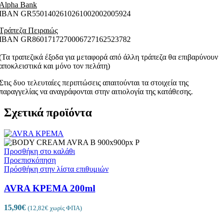
Alpha Bank
ΙΒΑΝ GR5501402610261002002005924
Τράπεζα Πειραιώς
ΙΒΑΝ GR8601717270006727162523782
(Τα τραπεζικά έξοδα για μεταφορά από άλλη τράπεζα θα επιβαρύνουν
αποκλειστικά και μόνο τον πελάτη)
Στις δυο τελευταίες περιπτώσεις απαιτούνται τα στοιχεία της
παραγγελίας να αναγράφονται στην αιτιολογία της κατάθεσης.
Σχετικά προϊόντα
Προσθήκη στο καλάθι
Προεπισκόπηση
Πρόσθήκη στην λίστα επιθυμιών
AVRA ΚΡΕΜΑ 200ml
15,90
€
(
12,82
€
χωρίς ΦΠΑ)