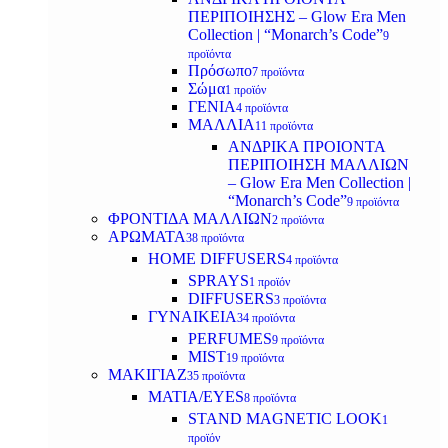
ΠΕΡΙΠΟΙΗΣΗΣ – Glow Era Men
Collection | “Monarch’s Code”
9
προϊόντα
Πρόσωπο
7 προϊόντα
Σώμα
1 προϊόν
ΓΕΝΙΑ
4 προϊόντα
ΜΑΛΛΙΑ
11 προϊόντα
ΑΝΔΡΙΚΑ ΠΡΟΙΟΝΤΑ
ΠΕΡΙΠΟΙΗΣΗ ΜΑΛΛΙΩΝ
– Glow Era Men Collection |
“Monarch’s Code”
9 προϊόντα
ΦΡΟΝΤΙΔΑ ΜΑΛΛΙΩΝ
2 προϊόντα
ΑΡΩΜΑΤΑ
38 προϊόντα
HOME DIFFUSERS
4 προϊόντα
SPRAYS
1 προϊόν
DIFFUSERS
3 προϊόντα
ΓΥΝΑΙΚΕΙΑ
34 προϊόντα
PERFUMES
9 προϊόντα
MIST
19 προϊόντα
ΜΑΚΙΓΙΑΖ
35 προϊόντα
ΜΑΤΙΑ/EYES
8 προϊόντα
STAND MAGNETIC LOOK
1
προϊόν