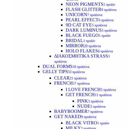
NEON PIGMENTS
1 προϊόν
FLASH GLITTER
9 προϊόντα
UNICORN
7 προϊόντα
PEARL EFFECT
6 προϊόντα
9D CAT EYE
5 προϊόντα
DARK LUMINUS
3 προϊόντα
BLACK FUEGO
1 προϊόν
BRIDAL
1 προϊόν
MIRROR
20 προϊόντα
HOLO FLAKES
6 προϊόντα
ΔΙΑΚΟΣΜΗΤΙΚΑ STRASS
3
προϊόντα
DUAL FORMS
10 προϊόντα
GELLY TIPS
53 προϊόντα
CLEAR
21 προϊόντα
FRENCH
17 προϊόντα
I LOVE FRENCH
5 προϊόντα
GET FRENCH
11 προϊόντα
PINK
5 προϊόντα
NUDE
5 προϊόντα
BABYBOOMER
7 προϊόντα
GET NAKED
9 προϊόντα
BLACK VITRO
1 προϊόν
MILKY
2 προϊόντα