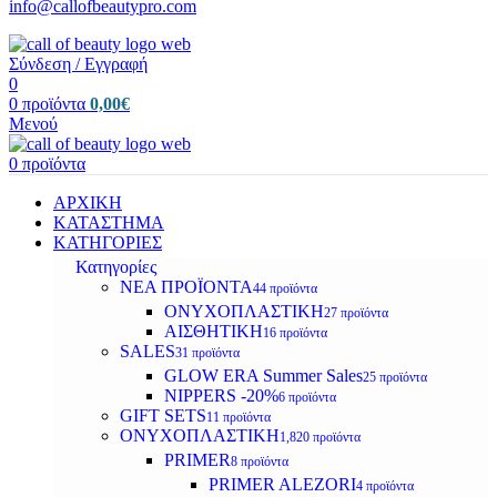
info@callofbeautypro.com
Σύνδεση / Εγγραφή
0
0
προϊόντα
0,00
€
Μενού
0
προϊόντα
ΑΡΧΙΚΗ
ΚΑΤΑΣΤΗΜΑ
ΚΑΤΗΓΟΡΙΕΣ
Κατηγορίες
ΝΕΑ ΠΡΟΪΟΝΤΑ
44 προϊόντα
ΟΝΥΧΟΠΛΑΣΤΙΚΗ
27 προϊόντα
ΑΙΣΘΗΤΙΚΗ
16 προϊόντα
SALES
31 προϊόντα
GLOW ERA Summer Sales
25 προϊόντα
NIPPERS -20%
6 προϊόντα
GIFT SETS
11 προϊόντα
ΟΝΥΧΟΠΛΑΣΤΙΚΗ
1,820 προϊόντα
PRIMER
8 προϊόντα
PRIMER ALEZORI
4 προϊόντα