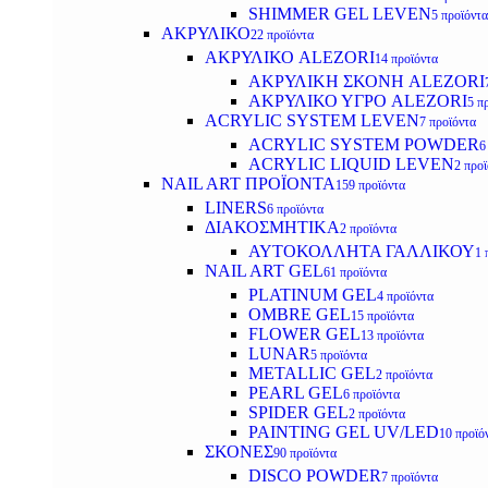
SHIMMER GEL LEVEN
5 προϊόντα
ΑΚΡΥΛΙΚΟ
22 προϊόντα
ΑΚΡΥΛΙΚΟ ALEZORI
14 προϊόντα
ΑΚΡΥΛΙΚΗ ΣΚΟΝΗ ALEZORI
ΑΚΡΥΛΙΚΟ ΥΓΡΟ ALEZORI
5 π
ACRYLIC SYSTEM LEVEN
7 προϊόντα
ACRYLIC SYSTEM POWDER
6
ACRYLIC LIQUID LEVEN
2 προ
NAIL ART ΠΡΟΪΟΝΤΑ
159 προϊόντα
LINERS
6 προϊόντα
ΔΙΑΚΟΣΜΗΤΙΚΑ
2 προϊόντα
ΑΥΤΟΚΟΛΛΗΤΑ ΓΑΛΛΙΚΟΥ
1 
NAIL ART GEL
61 προϊόντα
PLATINUM GEL
4 προϊόντα
OMBRE GEL
15 προϊόντα
FLOWER GEL
13 προϊόντα
LUNAR
5 προϊόντα
METALLIC GEL
2 προϊόντα
PEARL GEL
6 προϊόντα
SPIDER GEL
2 προϊόντα
PAINTING GEL UV/LED
10 προϊό
ΣΚΟΝΕΣ
90 προϊόντα
DISCO POWDER
7 προϊόντα