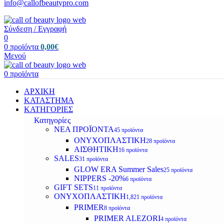
info@callofbeautypro.com
Σύνδεση / Εγγραφή
0
0
προϊόντα
0,00
€
Μενού
0
προϊόντα
ΑΡΧΙΚΗ
ΚΑΤΑΣΤΗΜΑ
ΚΑΤΗΓΟΡΙΕΣ
Κατηγορίες
ΝΕΑ ΠΡΟΪΟΝΤΑ
45 προϊόντα
ΟΝΥΧΟΠΛΑΣΤΙΚΗ
28 προϊόντα
ΑΙΣΘΗΤΙΚΗ
16 προϊόντα
SALES
31 προϊόντα
GLOW ERA Summer Sales
25 προϊόντα
NIPPERS -20%
6 προϊόντα
GIFT SETS
11 προϊόντα
ΟΝΥΧΟΠΛΑΣΤΙΚΗ
1,821 προϊόντα
PRIMER
8 προϊόντα
PRIMER ALEZORI
4 προϊόντα