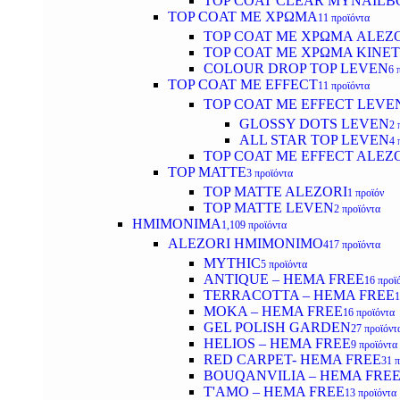
TOP COAT CLEAR MYNAILB
TOP COAT ΜΕ ΧΡΩΜΑ
11 προϊόντα
TOP COAT ΜΕ ΧΡΩΜΑ ALEZ
TOP COAT ΜΕ ΧΡΩΜΑ KINET
COLOUR DROP TOP LEVEN
6 
TOP COAT ΜΕ EFFECT
11 προϊόντα
TOP COAT ME EFFECT LEVE
GLOSSY DOTS LEVEN
2 
ALL STAR TOP LEVEN
4 
TOP COAT ME EFFECT ALEZ
TOP MATTE
3 προϊόντα
TOP MATTE ALEZORI
1 προϊόν
TOP MATTE LEVEN
2 προϊόντα
ΗΜΙΜΟΝΙΜΑ
1,109 προϊόντα
ALEZORI ΗΜΙΜΟΝΙΜΟ
417 προϊόντα
MYTHIC
5 προϊόντα
ANTIQUE – HEMA FREE
16 προϊ
TERRACOTTA – HEMA FREE
1
MOKA – HEMA FREE
16 προϊόντα
GEL POLISH GARDEN
27 προϊόντ
HELIOS – HEMA FREE
9 προϊόντα
RED CARPET- HEMA FREE
31 
BOUQANVILIA – HEMA FRE
T'AMO – HEMA FREE
13 προϊόντα