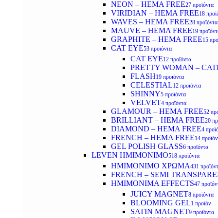
NEON – HEMA FREE
27 προϊόντα
VIRIDIAN – HEMA FREE
18 προϊ
WAVES – HEMA FREE
28 προϊόντα
MAUVE – HEMA FREE
19 προϊόντ
GRAPHITE – HEMA FREE
15 προ
CAT EYE
53 προϊόντα
CAT EYE
12 προϊόντα
PRETTY WOMAN – CAT
FLASH
19 προϊόντα
CELESTIAL
12 προϊόντα
SHINNY
5 προϊόντα
VELVET
4 προϊόντα
GLAMOUR – HEMA FREE
52 πρ
BRILLIANT – HEMA FREE
20 πρ
DIAMOND – HEMA FREE
4 προϊ
FRENCH – HEMA FREE
14 προϊόν
GEL POLISH GLASS
6 προϊόντα
LEVEN ΗΜΙΜΟΝΙΜΟ
518 προϊόντα
ΗΜΙΜΟΝΙΜΟ ΧΡΩΜΑ
431 προϊόν
FRENCH – SEMI TRANSPARE
HMIMONIMA EFFECTS
47 προϊόν
JUICY MAGNET
8 προϊόντα
BLOOMING GEL
1 προϊόν
SATIN MAGNET
9 προϊόντα