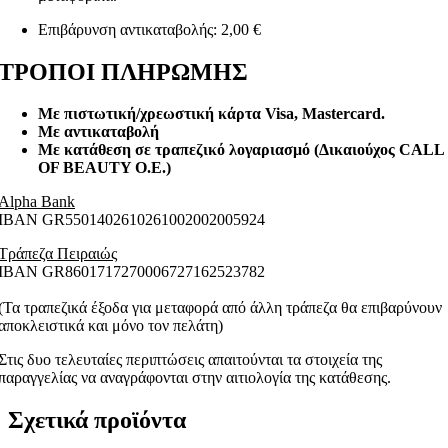
Επιβάρυνση αντικαταβολής: 2,00 €
ΤΡΟΠΟΙ ΠΛΗΡΩΜΗΣ
Με πιστωτική/χρεωστική κάρτα Visa
, Mastercard.
Με αντικαταβολή
Με κατάθεση σε τραπεζικό λογαριασμό (Δικαιούχος CALL
OF BEAUTY O.E.)
Alpha Bank
ΙΒΑΝ GR5501402610261002002005924
Τράπεζα Πειραιώς
ΙΒΑΝ GR8601717270006727162523782
(Τα τραπεζικά έξοδα για μεταφορά από άλλη τράπεζα θα επιβαρύνουν
αποκλειστικά και μόνο τον πελάτη)
Στις δυο τελευταίες περιπτώσεις απαιτούνται τα στοιχεία της
παραγγελίας να αναγράφονται στην αιτιολογία της κατάθεσης.
Σχετικά προϊόντα