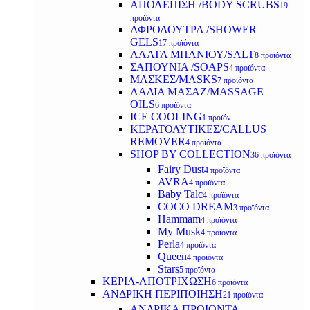
ΑΠΟΛΕΠΙΣΗ /BODY SCRUBS
19
προϊόντα
ΑΦΡΟΛΟΥΤΡΑ /SHOWER
GELS
17 προϊόντα
ΑΛΑΤΑ ΜΠΑΝΙΟΥ/SALT
8 προϊόντα
ΣΑΠΟΥΝΙΑ /SOAPS
4 προϊόντα
ΜΑΣΚΕΣ/MASKS
7 προϊόντα
ΛΑΔΙΑ ΜΑΣΑΖ/MASSAGE
OILS
6 προϊόντα
ICE COOLING
1 προϊόν
ΚΕΡΑΤΟΛΥΤΙΚΕΣ/CALLUS
REMOVER
4 προϊόντα
SHOP BY COLLECTION
36 προϊόντα
Fairy Dust
4 προϊόντα
AVRA
4 προϊόντα
Baby Talc
4 προϊόντα
COCO DREAM
3 προϊόντα
Hammam
4 προϊόντα
My Musk
4 προϊόντα
Perla
4 προϊόντα
Queen
4 προϊόντα
Stars
5 προϊόντα
ΚΕΡΙΑ-ΑΠΟΤΡΙΧΩΣΗ
6 προϊόντα
ΑΝΔΡΙΚΗ ΠΕΡΙΠΟΙΗΣΗ
21 προϊόντα
ΑΝΔΡΙΚΑ ΠΡΟΙΟΝΤΑ