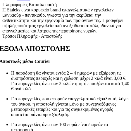
Πληροφορίες Κατασκευαστή
Η Staleks είναι κορυφαίο brand επαγγελματικών εργαλείων
μανικιούρ - πεντικιούρ, γνωστό για την ακρίβεια, την
ανθεκτικότητα και την εργονομία των προιόντων της. Προσφέρει
υψηλής ποιότητας εργαλεία από ανοξείδωτο ατσάλι, ιδανικά για
επαγγελματίες και λάτρεις της περιποίησης νυχιών.
Τρόποι Πληρωμής - Αποστολής
ΕΞΟΔΑ ΑΠΟΣΤΟΛΗΣ
Αποστολές μέσω Courier
Η παράδοση θα γίνεται εντός 2 – 4 ημερών με εξαίρεση τις
δυσπρόσιτες περιοχές και η χρέωση μέχρι 2 κιλά είναι 3,00 €.
Για παραγγελίες άνω των 2 κιλών η τιμή επαυξάνεται κατά 1,40
€ ανά κιλό.
Για παραγγελίες που αφορούν επαγγελματικό εξοπλισμό, λόγω
του όγκου, η αποστολή γίνεται μόνο με συνεργαζόμενες
μεταφορικές εταιρίες και για τις συγκεκριμένες αγορές
απαιτείται πάντα προεξόφληση.
Για παραγγελίες άνω των 100 ευρώ είναι δωρεάν τα
μεταφορικά.