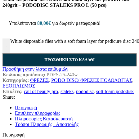
240grit – PODODISC STALEKS PRO L (50 pcs)
Υπολείπονται
80,00
€
για δωρεάν μεταφορικά!
White disposable files with a soft foam layer for pedicure d
-
ΠΡΟΣΘΉΚΗ ΣΤΟ ΚΑΛΆΘΙ
Πρόσθήκη στην λίστα επιθυμιών
Κωδικός προϊόντος:
PDFS-25-240w
Κατηγορίες:
ΦΡΕΖΕΣ
,
PODO DISC/ ΦΡΕΖΕΣ ΠΟΔΟΛΟΓΙΑΣ
,
ΕΞΟΠΛΙΣΜΟΣ
Ετικέτες:
call of beauty pro
,
staleks
,
pododisc
,
soft foam pododisk
Share:
Περιγραφή
Επιπλέον πληροφορίες
Πληροφορίες Κατασκευαστή
Τρόποι Πληρωμής - Αποστολής
Περιγραφή