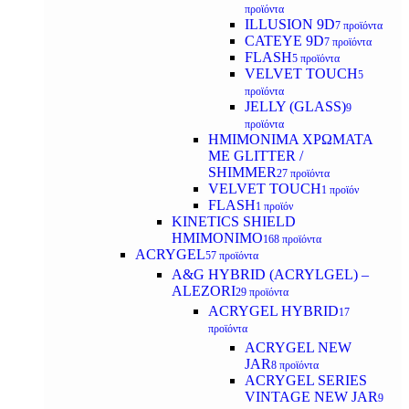
προϊόντα
ILLUSION 9D
7 προϊόντα
CATEYE 9D
7 προϊόντα
FLASH
5 προϊόντα
VELVET TOUCH
5
προϊόντα
JELLY (GLASS)
9
προϊόντα
ΗΜΙΜΟΝΙΜA ΧΡΩΜΑΤΑ
ΜΕ GLITTER /
SHIMMER
27 προϊόντα
VELVET TOUCH
1 προϊόν
FLASH
1 προϊόν
KINETICS SHIELD
ΗΜΙΜΟΝΙΜΟ
168 προϊόντα
ACRYGEL
57 προϊόντα
A&G HYBRID (ACRYLGEL) –
ALEZORI
29 προϊόντα
ACRYGEL HYBRID
17
προϊόντα
ACRYGEL NEW
JAR
8 προϊόντα
ACRYGEL SERIES
VINTAGE NEW JAR
9