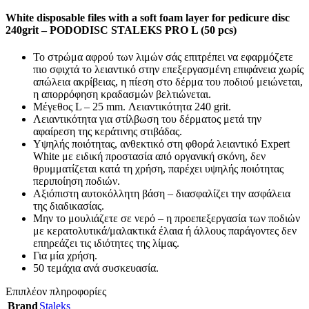
White disposable files with a soft foam layer for pedicure disc
240grit – PODODISC STALEKS PRO L (50 pcs)
Το στρώμα αφρού των λιμών σάς επιτρέπει να εφαρμόζετε
πιο σφιχτά το λειαντικό στην επεξεργασμένη επιφάνεια χωρίς
απώλεια ακρίβειας, η πίεση στο δέρμα του ποδιού μειώνεται,
η απορρόφηση κραδασμών βελτιώνεται.
Μέγεθος L – 25 mm. Λειαντικότητα 240 grit.
Λειαντικότητα για στίλβωση του δέρματος μετά την
αφαίρεση της κεράτινης στιβάδας.
Υψηλής ποιότητας, ανθεκτικό στη φθορά λειαντικό Expert
White με ειδική προστασία από οργανική σκόνη, δεν
θρυμματίζεται κατά τη χρήση, παρέχει υψηλής ποιότητας
περιποίηση ποδιών.
Αξιόπιστη αυτοκόλλητη βάση – διασφαλίζει την ασφάλεια
της διαδικασίας.
Μην το μουλιάζετε σε νερό – η προεπεξεργασία των ποδιών
με κερατολυτικά/μαλακτικά έλαια ή άλλους παράγοντες δεν
επηρεάζει τις ιδιότητες της λίμας.
Για μία χρήση.
50 τεμάχια ανά συσκευασία.
Επιπλέον πληροφορίες
Brand
Staleks