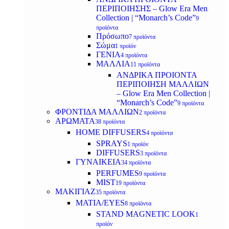
ΠΕΡΙΠΟΙΗΣΗΣ – Glow Era Men
Collection | “Monarch’s Code”
9
προϊόντα
Πρόσωπο
7 προϊόντα
Σώμα
1 προϊόν
ΓΕΝΙΑ
4 προϊόντα
ΜΑΛΛΙΑ
11 προϊόντα
ΑΝΔΡΙΚΑ ΠΡΟΙΟΝΤΑ
ΠΕΡΙΠΟΙΗΣΗ ΜΑΛΛΙΩΝ
– Glow Era Men Collection |
“Monarch’s Code”
9 προϊόντα
ΦΡΟΝΤΙΔΑ ΜΑΛΛΙΩΝ
2 προϊόντα
ΑΡΩΜΑΤΑ
38 προϊόντα
HOME DIFFUSERS
4 προϊόντα
SPRAYS
1 προϊόν
DIFFUSERS
3 προϊόντα
ΓΥΝΑΙΚΕΙΑ
34 προϊόντα
PERFUMES
9 προϊόντα
MIST
19 προϊόντα
ΜΑΚΙΓΙΑΖ
35 προϊόντα
ΜΑΤΙΑ/EYES
8 προϊόντα
STAND MAGNETIC LOOK
1
προϊόν