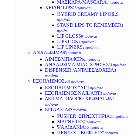
ΜΑΣΚΑΡΑ/MASCARA
7 προϊόντα
ΧΕΙΛΗ/ LIPS
26 προϊόντα
HYBRID CREAMY LIP OILS
4
προϊόντα
STAND LIPS TO REMEMBER
1
προϊόν
LIP GLOSS
9 προϊόντα
LIPSTICK
4 προϊόντα
LIP LINERS
2 προϊόντα
ΑΝΑΛΩΣΙΜΑ
93 προϊόντα
ΛΙΜΕΣ/ΜΠΑΦΕΡ
62 προϊόντα
ΑΝΑΛΩΣΙΜΑ ΜΙΑΣ ΧΡΗΣΗΣ
31 προϊόντα
DISPENSER /ΑΝΤΛΙΕΣ/ΔΟΧΕΙΑ
3
προϊόντα
ΕΞΟΠΛΙΣΜΟΣ
268 προϊόντα
ΕΞΟΠΛΙΣΜΟΣ "AI"
7 προϊόντα
ΕΞΟΠΛΙΣΜΟΣ NAIL ART
3 προϊόντα
ΔΕΙΓΜΑΤΟΛΟΓΙΟ ΧΡΩΜΑΤΩΝ
8
προϊόντα
ΕΡΓΑΛΕΙΑ
92 προϊόντα
PUSHER -ΣΠΡΩΧΤΗΡΙΑ
25 προϊόντα
ΜΑΓΝΗΤΕΣ
7 προϊόντα
ΨΑΛΙΔΑΚΙΑ
16 προϊόντα
ΠΕΝΣΕΣ – ΚΟΦΤΕΣ
27 προϊόντα