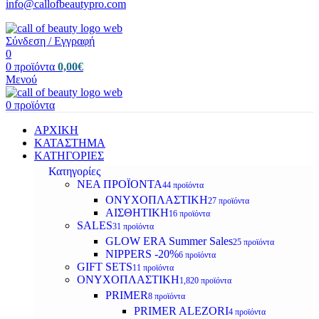
info@callofbeautypro.com
Σύνδεση / Εγγραφή
0
0
προϊόντα
0,00
€
Μενού
0
προϊόντα
ΑΡΧΙΚΗ
ΚΑΤΑΣΤΗΜΑ
ΚΑΤΗΓΟΡΙΕΣ
Κατηγορίες
ΝΕΑ ΠΡΟΪΟΝΤΑ
44 προϊόντα
ΟΝΥΧΟΠΛΑΣΤΙΚΗ
27 προϊόντα
ΑΙΣΘΗΤΙΚΗ
16 προϊόντα
SALES
31 προϊόντα
GLOW ERA Summer Sales
25 προϊόντα
NIPPERS -20%
6 προϊόντα
GIFT SETS
11 προϊόντα
ΟΝΥΧΟΠΛΑΣΤΙΚΗ
1,820 προϊόντα
PRIMER
8 προϊόντα
PRIMER ALEZORI
4 προϊόντα