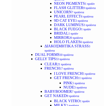
NEON PIGMENTS
1 προϊόν
FLASH GLITTER
9 προϊόντα
UNICORN
7 προϊόντα
PEARL EFFECT
6 προϊόντα
9D CAT EYE
5 προϊόντα
DARK LUMINUS
3 προϊόντα
BLACK FUEGO
1 προϊόν
BRIDAL
1 προϊόν
MIRROR
20 προϊόντα
HOLO FLAKES
6 προϊόντα
ΔΙΑΚΟΣΜΗΤΙΚΑ STRASS
3
προϊόντα
DUAL FORMS
10 προϊόντα
GELLY TIPS
53 προϊόντα
CLEAR
21 προϊόντα
FRENCH
17 προϊόντα
I LOVE FRENCH
5 προϊόντα
GET FRENCH
11 προϊόντα
PINK
5 προϊόντα
NUDE
5 προϊόντα
BABYBOOMER
7 προϊόντα
GET NAKED
9 προϊόντα
BLACK VITRO
1 προϊόν
MILKY
2 προϊόντα