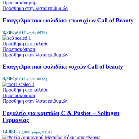
Προεπισκόπηση
Πρόσθήκη στην λίστα επιθυμιών
Επαγγελματικό ψαλιδάκι επωνυχίων Call of Beauty
8,20
€
(
6,61
€
χωρίς ΦΠΑ)
Προσθήκη στο καλάθι
Προεπισκόπηση
Πρόσθήκη στην λίστα επιθυμιών
Επαγγελματικό ψαλιδάκι νυχιών Call of beauty
8,20
€
(
6,61
€
χωρίς ΦΠΑ)
Προσθήκη στο καλάθι
Προεπισκόπηση
Πρόσθήκη στην λίστα επιθυμιών
Εργαλείο για καμπύλη C & Pusher – Solingen
Γερμανίας
14,88
€
(
12,00
€
χωρίς ΦΠΑ)