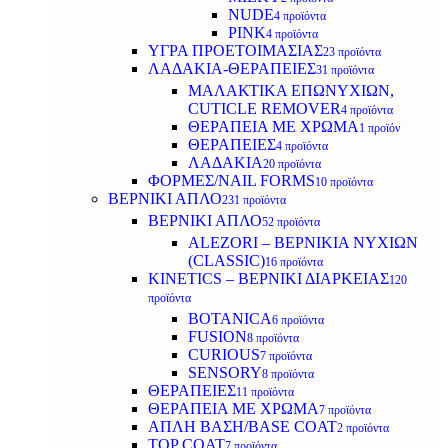
NUDE
4 προϊόντα
PINK
4 προϊόντα
ΥΓΡΑ ΠΡΟΕΤΟΙΜΑΣΙΑΣ
23 προϊόντα
ΛΑΔΑΚΙΑ-ΘΕΡΑΠΕΙΕΣ
31 προϊόντα
ΜΑΛΑΚΤΙΚΑ ΕΠΩΝΥΧΙΩΝ,
CUTICLE REMOVER
4 προϊόντα
ΘΕΡΑΠΕΙΑ ΜΕ ΧΡΩΜΑ
1 προϊόν
ΘΕΡΑΠΕΙΕΣ
4 προϊόντα
ΛΑΔΑΚΙΑ
20 προϊόντα
ΦΟΡΜΕΣ/NAIL FORMS
10 προϊόντα
ΒΕΡΝΙΚΙ ΑΠΛΟ
231 προϊόντα
ΒΕΡΝΙΚΙ ΑΠΛΟ
52 προϊόντα
ALEZORI – ΒΕΡΝΙΚΙΑ ΝΥΧΙΩΝ
(CLASSIC)
16 προϊόντα
KINETICS – ΒΕΡΝΙΚΙ ΔΙΑΡΚΕΙΑΣ
120
προϊόντα
BOTANICA
6 προϊόντα
FUSION
8 προϊόντα
CURIOUS
7 προϊόντα
SENSORY
8 προϊόντα
ΘΕΡΑΠΕΙΕΣ
11 προϊόντα
ΘΕΡΑΠΕΙΑ ΜΕ ΧΡΩΜΑ
7 προϊόντα
ΑΠΛΗ ΒΑΣΗ/BASE COAT
2 προϊόντα
TOP COAT
7 προϊόντα