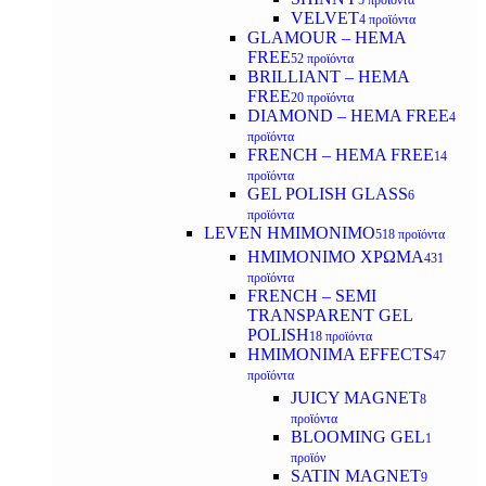
5 προϊόντα
VELVET
4 προϊόντα
GLAMOUR – HEMA
FREE
52 προϊόντα
BRILLIANT – HEMA
FREE
20 προϊόντα
DIAMOND – HEMA FREE
4
προϊόντα
FRENCH – HEMA FREE
14
προϊόντα
GEL POLISH GLASS
6
προϊόντα
LEVEN ΗΜΙΜΟΝΙΜΟ
518 προϊόντα
ΗΜΙΜΟΝΙΜΟ ΧΡΩΜΑ
431
προϊόντα
FRENCH – SEMI
TRANSPARENT GEL
POLISH
18 προϊόντα
HMIMONIMA EFFECTS
47
προϊόντα
JUICY MAGNET
8
προϊόντα
BLOOMING GEL
1
προϊόν
SATIN MAGNET
9