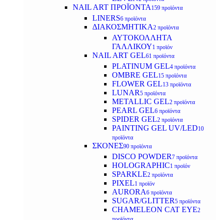
NAIL ART ΠΡΟΪΟΝΤΑ
159 προϊόντα
LINERS
6 προϊόντα
ΔΙΑΚΟΣΜΗΤΙΚΑ
2 προϊόντα
ΑΥΤΟΚΟΛΛΗΤΑ
ΓΑΛΛΙΚΟΥ
1 προϊόν
NAIL ART GEL
61 προϊόντα
PLATINUM GEL
4 προϊόντα
OMBRE GEL
15 προϊόντα
FLOWER GEL
13 προϊόντα
LUNAR
5 προϊόντα
METALLIC GEL
2 προϊόντα
PEARL GEL
6 προϊόντα
SPIDER GEL
2 προϊόντα
PAINTING GEL UV/LED
10
προϊόντα
ΣΚΟΝΕΣ
90 προϊόντα
DISCO POWDER
7 προϊόντα
HOLOGRAPHIC
1 προϊόν
SPARKLE
2 προϊόντα
PIXEL
1 προϊόν
AURORA
6 προϊόντα
SUGAR/GLITTER
5 προϊόντα
CHAMELEON CAT EYE
2
προϊόντα