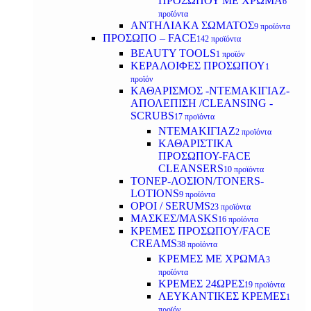
ΠΡΟΣΩΠΟΥ ΜΕ ΧΡΩΜΑ
6
προϊόντα
ΑΝΤΗΛΙΑΚΑ ΣΩΜΑΤΟΣ
9 προϊόντα
ΠΡΟΣΩΠΟ – FACE
142 προϊόντα
BEAUTY TOOLS
1 προϊόν
ΚΕΡΑΛΟΙΦΕΣ ΠΡΟΣΩΠΟΥ
1
προϊόν
ΚΑΘΑΡΙΣΜΟΣ -ΝΤΕΜΑΚΙΓΙΑΖ-
ΑΠΟΛΕΠΙΣΗ /CLEANSING -
SCRUBS
17 προϊόντα
ΝΤΕΜΑΚΙΓΙΑΖ
2 προϊόντα
ΚΑΘΑΡΙΣΤΙΚΑ
ΠΡΟΣΩΠΟΥ-FACE
CLEANSERS
10 προϊόντα
ΤΟΝΕΡ-ΛΟΣΙΟΝ/TONERS-
LOTIONS
9 προϊόντα
ΟΡΟΙ / SERUMS
23 προϊόντα
ΜΑΣΚΕΣ/MASKS
16 προϊόντα
ΚΡΕΜΕΣ ΠΡΟΣΩΠΟΥ/FACE
CREAMS
38 προϊόντα
ΚΡΕΜΕΣ ΜΕ ΧΡΩΜΑ
3
προϊόντα
ΚΡΕΜΕΣ 24ΩΡΕΣ
19 προϊόντα
ΛΕΥΚΑΝΤΙΚΕΣ ΚΡΕΜΕΣ
1
προϊόν