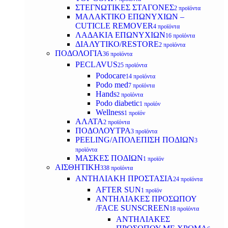
ΣΤΕΓΝΩΤΙΚΕΣ ΣΤΑΓΟΝΕΣ
2 προϊόντα
ΜΑΛΑΚΤΙΚΟ ΕΠΩΝΥΧΙΩΝ –
CUTICLE REMOVER
4 προϊόντα
ΛΑΔΑΚΙΑ ΕΠΩΝΥΧΙΩΝ
16 προϊόντα
ΔΙΑΛΥΤΙΚΟ/RESTORE
2 προϊόντα
ΠΟΔΟΛΟΓΙΑ
36 προϊόντα
PECLAVUS
25 προϊόντα
Podocare
14 προϊόντα
Podo med
7 προϊόντα
Hands
2 προϊόντα
Podo diabetic
1 προϊόν
Wellness
1 προϊόν
ΑΛΑΤΑ
2 προϊόντα
ΠΟΔΟΛΟΥΤΡΑ
3 προϊόντα
PEELING/ΑΠΟΛΕΠΙΣΗ ΠΟΔΙΩΝ
3
προϊόντα
ΜΑΣΚΕΣ ΠΟΔΙΩΝ
1 προϊόν
ΑΙΣΘΗΤΙΚΗ
338 προϊόντα
ΑΝΤΗΛΙΑΚΗ ΠΡΟΣΤΑΣΙΑ
24 προϊόντα
AFTER SUN
1 προϊόν
ΑΝΤΗΛΙΑΚΕΣ ΠΡΟΣΩΠΟΥ
/FACE SUNSCREEN
18 προϊόντα
ΑΝΤΗΛΙΑΚΕΣ