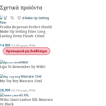
Σχετικά προϊόντα
Frudia Re:proust Perfect Shield
Make Up Setting Fixer Long
Lasting Dewy Finish 120ml
14,90
€
(
12,02
€
χωρίς ΦΠΑ)
Προσωρινά μη διαθέσιμο
Lips To Remember by WIBO
My Toy Boy Mascara 13ml
28,90
€
(
23,31
€
χωρίς ΦΠΑ)
Wibo Giant Lashes XXL Mascara
01 Black