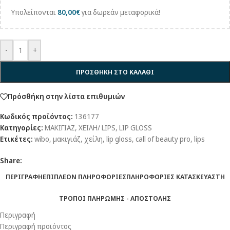
Υπολείπονται
80,00
€
για δωρεάν μεταφορικά!
-
+
ΠΡΟΣΘΗΚΗ ΣΤΟ ΚΑΛΑΘΙ
Πρόσθήκη στην λίστα επιθυμιών
Κωδικός προϊόντος:
136177
Κατηγορίες:
ΜΑΚΙΓΙΑΖ
,
ΧΕΙΛΗ/ LIPS
,
LIP GLOSS
Ετικέτες:
wibo
,
μακιγιάζ
,
χείλη
,
lip gloss
,
call of beauty pro
,
lips
Share:
ΠΕΡΙΓΡΑΦΗ
ΕΠΙΠΛΕΟΝ ΠΛΗΡΟΦΟΡΙΕΣ
ΠΛΗΡΟΦΟΡΙΕΣ ΚΑΤΑΣΚΕΥΑΣΤΗ
ΤΡΟΠΟΙ ΠΛΗΡΩΜΗΣ - ΑΠΟΣΤΟΛΗΣ
Περιγραφή
Περιγραφή προϊόντος