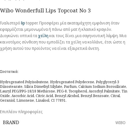
Wibo Wonderfull Lips Topcoat No 3
Γυαλιστερό
lip
topper. Προσφέρει μία ακαταμάχητη εμφάνιση όταν
εφαρμόζεται μεμονωμένα ή πάνω από ματ ή κλασικό κραγιόν.
Διογκώνει οπτικά τα
χείλη
και τους δίνει μια σαγηνευτική λάμψη. Μια
καινοτόμος σύνθεση που εμποδίζει τα χείλη να κολλάνε, έτσι ώστε η
χρήση αυτού του προϊόντος να είναι εξαιρετικά άνετη.
Συστατικά:
Hydrogenated Polyisobutene, Hydrogenated Polydecene, Polyglyceryl-3
Diisostearate, Silica Dimethyl Silylate, Parfum, Calcium Sodium Borosilicate,
Lauryl PEG/PPG-18/18 Methicone, PEG-8, Tocopherol, Ascorbyl Palmitate, Tin
Oxide, Ascorbic Acid, Citric Acid, Benzyl Alcohol, Benzyl Benzoate, Citral,
Geraniol, Limonene, Linalool, CI 77891.
Επιπλέον πληροφορίες
BRAND
WIBO