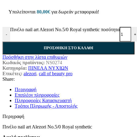
Υπολείπονται
80,00
€
για δωρεάν μεταφορικά!
Πινέλο nail art Alezori No.5/0 Royal synthetic ποσότητα
-
+
ΠΡΟΣΘΉΚΗ ΣΤΟ ΚΑΛΆΘΙ
Πρόσθήκη στην λίστα επιθυμιών
Κωδικός προϊόντος:
NS0274
Κατηγορία:
ΠΙΝΕΛΑ ΝΥΧΙΩΝ
Ετικέτες:
alezori
,
call of beauty pro
Share:
Περιγραφή
Επιπλέον πληροφορίες
Πληροφορίες Κατασκευαστή
Τρόποι Πληρωμής - Αποστολής
Περιγραφή
Πινέλο nail art Alezori No.5/0 Royal synthetic