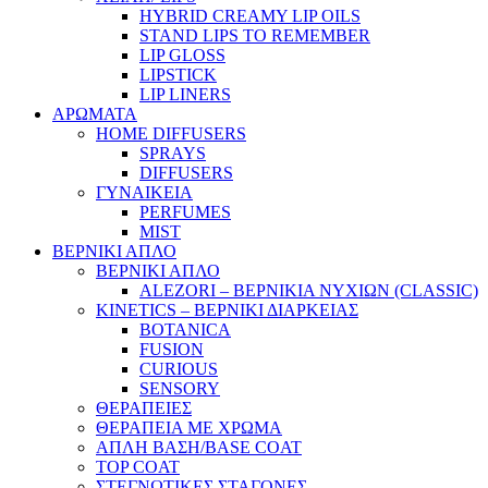
HYBRID CREAMY LIP OILS
STAND LIPS TO REMEMBER
LIP GLOSS
LIPSTICK
LIP LINERS
ΑΡΩΜΑΤΑ
HOME DIFFUSERS
SPRAYS
DIFFUSERS
ΓΥΝΑΙΚΕΙΑ
PERFUMES
MIST
ΒΕΡΝΙΚΙ ΑΠΛΟ
ΒΕΡΝΙΚΙ ΑΠΛΟ
ALEZORI – ΒΕΡΝΙΚΙΑ ΝΥΧΙΩΝ (CLASSIC)
KINETICS – ΒΕΡΝΙΚΙ ΔΙΑΡΚΕΙΑΣ
BOTANICA
FUSION
CURIOUS
SENSORY
ΘΕΡΑΠΕΙΕΣ
ΘΕΡΑΠΕΙΑ ΜΕ ΧΡΩΜΑ
ΑΠΛΗ ΒΑΣΗ/BASE COAT
TOP COAT
ΣΤΕΓΝΩΤΙΚΕΣ ΣΤΑΓΟΝΕΣ