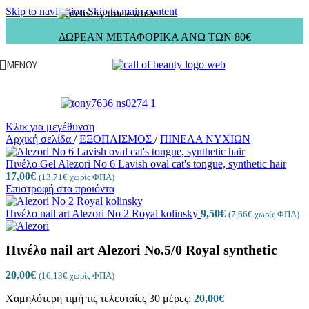
Skip to navigation
Skip to main content
ΔΩΡΕΑΝ ΜΕΤΑΦΟΡΙΚΑ ΑΝΩ ΤΩΝ 80€
ΜΕΝΟΎ
Κλικ για μεγέθυνση
Αρχική σελίδα
/
ΕΞΟΠΛΙΣΜΟΣ
/
ΠΙΝΕΛΑ ΝΥΧΙΩΝ
Πινέλο Gel Alezori No 6 Lavish oval cat's tongue, synthetic hair
17,00
€
(
13,71
€
χωρίς ΦΠΑ)
Επιστροφή στα προϊόντα
Πινέλο nail art Alezori No 2 Royal kolinsky
9,50
€
(
7,66
€
χωρίς ΦΠΑ)
Πινέλο nail art Alezori No.5/0 Royal synthetic
20,00
€
(
16,13
€
χωρίς ΦΠΑ)
Χαμηλότερη τιμή τις τελευταίες 30 μέρες:
20,00
€