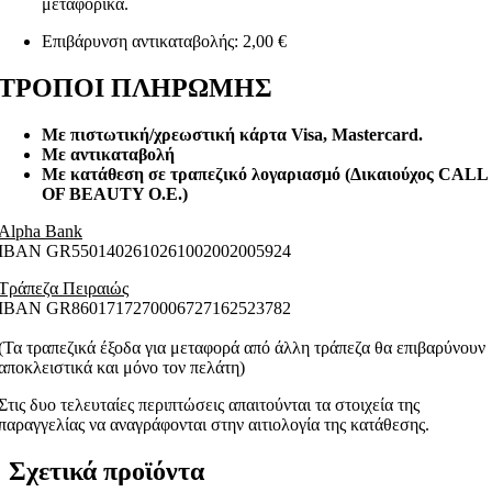
μεταφορικά.
Επιβάρυνση αντικαταβολής: 2,00 €
ΤΡΟΠΟΙ ΠΛΗΡΩΜΗΣ
Με πιστωτική/χρεωστική κάρτα Visa
, Mastercard.
Με αντικαταβολή
Με κατάθεση σε τραπεζικό λογαριασμό (Δικαιούχος CALL
OF BEAUTY O.E.)
Alpha Bank
ΙΒΑΝ GR5501402610261002002005924
Τράπεζα Πειραιώς
ΙΒΑΝ GR8601717270006727162523782
(Τα τραπεζικά έξοδα για μεταφορά από άλλη τράπεζα θα επιβαρύνουν
αποκλειστικά και μόνο τον πελάτη)
Στις δυο τελευταίες περιπτώσεις απαιτούνται τα στοιχεία της
παραγγελίας να αναγράφονται στην αιτιολογία της κατάθεσης.
Σχετικά προϊόντα