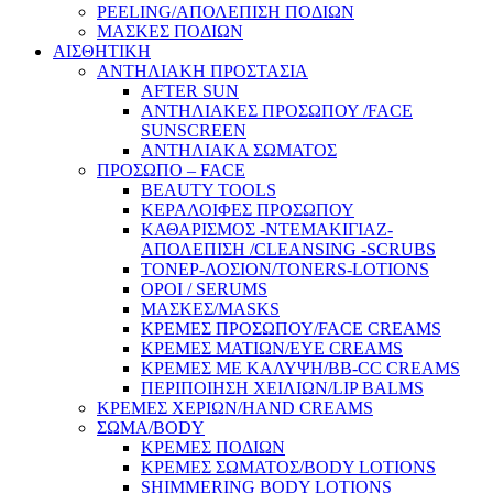
PEELING/ΑΠΟΛΕΠΙΣΗ ΠΟΔΙΩΝ
ΜΑΣΚΕΣ ΠΟΔΙΩΝ
ΑΙΣΘΗΤΙΚΗ
ΑΝΤΗΛΙΑΚΗ ΠΡΟΣΤΑΣΙΑ
AFTER SUN
ΑΝΤΗΛΙΑΚΕΣ ΠΡΟΣΩΠΟΥ /FACE
SUNSCREEN
ΑΝΤΗΛΙΑΚΑ ΣΩΜΑΤΟΣ
ΠΡΟΣΩΠΟ – FACE
BEAUTY TOOLS
ΚΕΡΑΛΟΙΦΕΣ ΠΡΟΣΩΠΟΥ
ΚΑΘΑΡΙΣΜΟΣ -ΝΤΕΜΑΚΙΓΙΑΖ-
ΑΠΟΛΕΠΙΣΗ /CLEANSING -SCRUBS
ΤΟΝΕΡ-ΛΟΣΙΟΝ/TONERS-LOTIONS
ΟΡΟΙ / SERUMS
ΜΑΣΚΕΣ/MASKS
ΚΡΕΜΕΣ ΠΡΟΣΩΠΟΥ/FACE CREAMS
ΚΡΕΜΕΣ ΜΑΤΙΩΝ/EYE CREAMS
ΚΡΕΜΕΣ ΜΕ ΚΑΛΥΨΗ/BB-CC CREAMS
ΠΕΡΙΠΟΙΗΣΗ ΧΕΙΛΙΩΝ/LIP BALMS
ΚΡΕΜΕΣ ΧΕΡΙΩΝ/HAND CREAMS
ΣΩΜΑ/BODY
ΚΡΕΜΕΣ ΠΟΔΙΩΝ
ΚΡΕΜΕΣ ΣΩΜΑΤΟΣ/BODY LOTIONS
SHIMMERING BODY LOTIONS