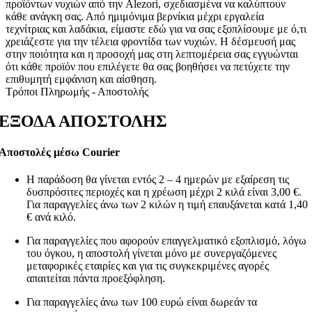
προϊόντων νυχιών από την Alezori, σχεδιασμένα να καλύπτουν
κάθε ανάγκη σας. Από ημιμόνιμα βερνίκια μέχρι εργαλεία
τεχνίτριας και λαδάκια, είμαστε εδώ για να σας εξοπλίσουμε με ό,τι
χρειάζεστε για την τέλεια φροντίδα των νυχιών. Η δέσμευσή μας
στην ποιότητα και η προσοχή μας στη λεπτομέρεια σας εγγυώνται
ότι κάθε προϊόν που επιλέγετε θα σας βοηθήσει να πετύχετε την
επιθυμητή εμφάνιση και αίσθηση.
Τρόποι Πληρωμής - Αποστολής
ΕΞΟΔΑ ΑΠΟΣΤΟΛΗΣ
Αποστολές μέσω Courier
Η παράδοση θα γίνεται εντός 2 – 4 ημερών με εξαίρεση τις
δυσπρόσιτες περιοχές και η χρέωση μέχρι 2 κιλά είναι 3,00 €.
Για παραγγελίες άνω των 2 κιλών η τιμή επαυξάνεται κατά 1,40
€ ανά κιλό.
Για παραγγελίες που αφορούν επαγγελματικό εξοπλισμό, λόγω
του όγκου, η αποστολή γίνεται μόνο με συνεργαζόμενες
μεταφορικές εταιρίες και για τις συγκεκριμένες αγορές
απαιτείται πάντα προεξόφληση.
Για παραγγελίες άνω των 100 ευρώ είναι δωρεάν τα