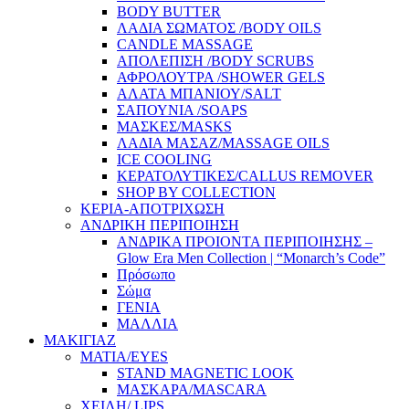
BODY BUTTER
ΛΑΔΙΑ ΣΩΜΑΤΟΣ /BODY OILS
CANDLE MASSAGE
ΑΠΟΛΕΠΙΣΗ /BODY SCRUBS
ΑΦΡΟΛΟΥΤΡΑ /SHOWER GELS
ΑΛΑΤΑ ΜΠΑΝΙΟΥ/SALT
ΣΑΠΟΥΝΙΑ /SOAPS
ΜΑΣΚΕΣ/MASKS
ΛΑΔΙΑ ΜΑΣΑΖ/MASSAGE OILS
ICE COOLING
ΚΕΡΑΤΟΛΥΤΙΚΕΣ/CALLUS REMOVER
SHOP BY COLLECTION
ΚΕΡΙΑ-ΑΠΟΤΡΙΧΩΣΗ
ΑΝΔΡΙΚΗ ΠΕΡΙΠΟΙΗΣΗ
ΑΝΔΡΙΚΑ ΠΡΟΙΟΝΤΑ ΠΕΡΙΠΟΙΗΣΗΣ –
Glow Era Men Collection | “Monarch’s Code”
Πρόσωπο
Σώμα
ΓΕΝΙΑ
ΜΑΛΛΙΑ
ΜΑΚΙΓΙΑΖ
ΜΑΤΙΑ/EYES
STAND MAGNETIC LOOK
ΜΑΣΚΑΡΑ/MASCARA
ΧΕΙΛΗ/ LIPS