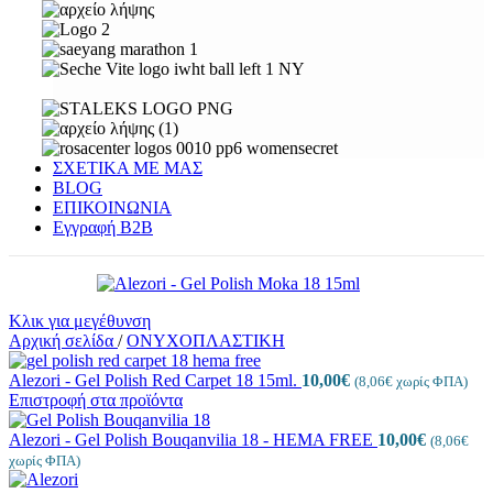
ΣΧΕΤΙΚΑ ΜΕ ΜΑΣ
BLOG
ΕΠΙΚΟΙΝΩΝΙΑ
Εγγραφή Β2Β
Κλικ για μεγέθυνση
Αρχική σελίδα
/
ΟΝΥΧΟΠΛΑΣΤΙΚΗ
Alezori - Gel Polish Red Carpet 18 15ml.
10,00
€
(
8,06
€
χωρίς ΦΠΑ)
Επιστροφή στα προϊόντα
Alezori - Gel Polish Bouqanvilia 18 - HEMA FREE
10,00
€
(
8,06
€
χωρίς ΦΠΑ)