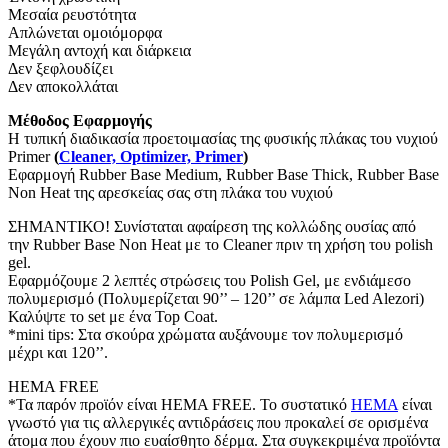
Μεσαία ρευστότητα
Απλώνεται ομοιόμορφα
Μεγάλη αντοχή και διάρκεια
Δεν ξεφλουδίζει
Δεν αποκολλάται
Μέθοδος Εφαρμογής
Η τυπική διαδικασία προετοιμασίας της φυσικής πλάκας του νυχιού
Primer
(
Cleaner, Optimizer, Primer
)
Εφαρμογή Rubber Base Medium, Rubber Base Thick, Rubber Base
Non Heat της αρεσκείας σας στη πλάκα του νυχιού
ΣΗΜΑΝΤΙΚΟ! Συνίσταται αφαίρεση της κολλώδης ουσίας από
την Rubber Base Non Heat με το Cleaner πριν τη χρήση του polish
gel.
Εφαρμόζουμε 2 λεπτές στρώσεις του Polish Gel, με ενδιάμεσο
πολυμερισμό (Πολυμερίζεται 90’’ – 120’’ σε λάμπα Led Alezori)
Καλύψτε το set με ένα Top Coat.
*mini tips: Στα σκούρα χρώματα αυξάνουμε τον πολυμερισμό
μέχρι και 120’’.
HEMA FREE
*Τα παρόν προϊόν είναι HEMA FREE. Το συστατικό
HEMA
είναι
γνωστό για τις αλλεργικές αντιδράσεις που προκαλεί σε ορισμένα
άτομα που έχουν πιο ευαίσθητο δέρμα. Στα συγκεκριμένα προϊόντα