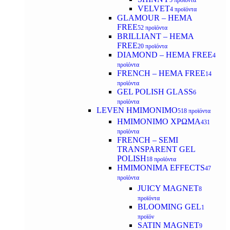
5 προϊόντα
VELVET
4 προϊόντα
GLAMOUR – HEMA
FREE
52 προϊόντα
BRILLIANT – HEMA
FREE
20 προϊόντα
DIAMOND – HEMA FREE
4
προϊόντα
FRENCH – HEMA FREE
14
προϊόντα
GEL POLISH GLASS
6
προϊόντα
LEVEN ΗΜΙΜΟΝΙΜΟ
518 προϊόντα
ΗΜΙΜΟΝΙΜΟ ΧΡΩΜΑ
431
προϊόντα
FRENCH – SEMI
TRANSPARENT GEL
POLISH
18 προϊόντα
HMIMONIMA EFFECTS
47
προϊόντα
JUICY MAGNET
8
προϊόντα
BLOOMING GEL
1
προϊόν
SATIN MAGNET
9