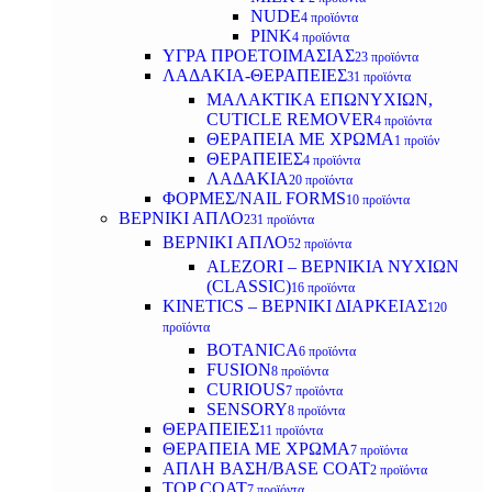
NUDE
4 προϊόντα
PINK
4 προϊόντα
ΥΓΡΑ ΠΡΟΕΤΟΙΜΑΣΙΑΣ
23 προϊόντα
ΛΑΔΑΚΙΑ-ΘΕΡΑΠΕΙΕΣ
31 προϊόντα
ΜΑΛΑΚΤΙΚΑ ΕΠΩΝΥΧΙΩΝ,
CUTICLE REMOVER
4 προϊόντα
ΘΕΡΑΠΕΙΑ ΜΕ ΧΡΩΜΑ
1 προϊόν
ΘΕΡΑΠΕΙΕΣ
4 προϊόντα
ΛΑΔΑΚΙΑ
20 προϊόντα
ΦΟΡΜΕΣ/NAIL FORMS
10 προϊόντα
ΒΕΡΝΙΚΙ ΑΠΛΟ
231 προϊόντα
ΒΕΡΝΙΚΙ ΑΠΛΟ
52 προϊόντα
ALEZORI – ΒΕΡΝΙΚΙΑ ΝΥΧΙΩΝ
(CLASSIC)
16 προϊόντα
KINETICS – ΒΕΡΝΙΚΙ ΔΙΑΡΚΕΙΑΣ
120
προϊόντα
BOTANICA
6 προϊόντα
FUSION
8 προϊόντα
CURIOUS
7 προϊόντα
SENSORY
8 προϊόντα
ΘΕΡΑΠΕΙΕΣ
11 προϊόντα
ΘΕΡΑΠΕΙΑ ΜΕ ΧΡΩΜΑ
7 προϊόντα
ΑΠΛΗ ΒΑΣΗ/BASE COAT
2 προϊόντα
TOP COAT
7 προϊόντα