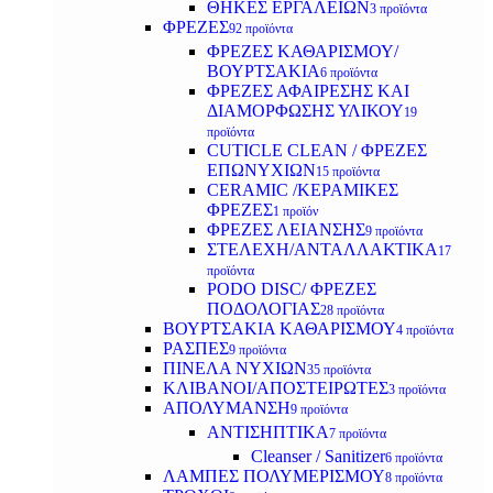
ΘΗΚΕΣ ΕΡΓΑΛΕΙΩΝ
3 προϊόντα
ΦΡΕΖΕΣ
92 προϊόντα
ΦΡΕΖΕΣ ΚΑΘΑΡΙΣΜΟΥ/
ΒΟΥΡΤΣΑΚΙΑ
6 προϊόντα
ΦΡΕΖΕΣ ΑΦΑΙΡΕΣΗΣ ΚΑΙ
ΔΙΑΜΟΡΦΩΣΗΣ ΥΛΙΚΟΥ
19
προϊόντα
CUTICLE CLEAN / ΦΡΕΖΕΣ
ΕΠΩΝΥΧΙΩΝ
15 προϊόντα
CERAMIC /ΚΕΡΑΜΙΚΕΣ
ΦΡΕΖΕΣ
1 προϊόν
ΦΡΕΖΕΣ ΛΕΙΑΝΣΗΣ
9 προϊόντα
ΣΤΕΛΕΧΗ/ΑΝΤΑΛΛΑΚΤΙΚΑ
17
προϊόντα
PODO DISC/ ΦΡΕΖΕΣ
ΠΟΔΟΛΟΓΙΑΣ
28 προϊόντα
ΒΟΥΡΤΣΑΚΙΑ ΚΑΘΑΡΙΣΜΟΥ
4 προϊόντα
ΡΑΣΠΕΣ
9 προϊόντα
ΠΙΝΕΛΑ ΝΥΧΙΩΝ
35 προϊόντα
ΚΛΙΒΑΝΟΙ/ΑΠΟΣΤΕΙΡΩΤΕΣ
3 προϊόντα
ΑΠΟΛΥΜΑΝΣΗ
9 προϊόντα
ΑΝΤΙΣΗΠΤΙΚΑ
7 προϊόντα
Cleanser / Sanitizer
6 προϊόντα
ΛΑΜΠΕΣ ΠΟΛΥΜΕΡΙΣΜΟΥ
8 προϊόντα