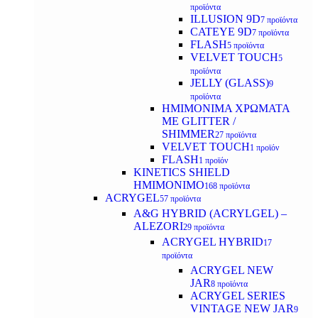
προϊόντα
ILLUSION 9D
7 προϊόντα
CATEYE 9D
7 προϊόντα
FLASH
5 προϊόντα
VELVET TOUCH
5
προϊόντα
JELLY (GLASS)
9
προϊόντα
ΗΜΙΜΟΝΙΜA ΧΡΩΜΑΤΑ
ΜΕ GLITTER /
SHIMMER
27 προϊόντα
VELVET TOUCH
1 προϊόν
FLASH
1 προϊόν
KINETICS SHIELD
ΗΜΙΜΟΝΙΜΟ
168 προϊόντα
ACRYGEL
57 προϊόντα
A&G HYBRID (ACRYLGEL) –
ALEZORI
29 προϊόντα
ACRYGEL HYBRID
17
προϊόντα
ACRYGEL NEW
JAR
8 προϊόντα
ACRYGEL SERIES
VINTAGE NEW JAR
9