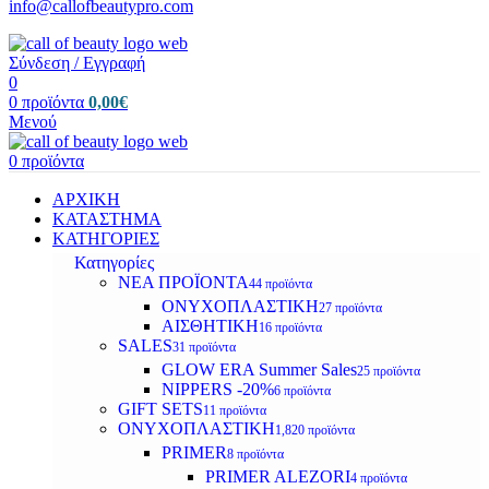
info@callofbeautypro.com
Σύνδεση / Εγγραφή
0
0
προϊόντα
0,00
€
Μενού
0
προϊόντα
ΑΡΧΙΚΗ
ΚΑΤΑΣΤΗΜΑ
ΚΑΤΗΓΟΡΙΕΣ
Κατηγορίες
ΝΕΑ ΠΡΟΪΟΝΤΑ
44 προϊόντα
ΟΝΥΧΟΠΛΑΣΤΙΚΗ
27 προϊόντα
ΑΙΣΘΗΤΙΚΗ
16 προϊόντα
SALES
31 προϊόντα
GLOW ERA Summer Sales
25 προϊόντα
NIPPERS -20%
6 προϊόντα
GIFT SETS
11 προϊόντα
ΟΝΥΧΟΠΛΑΣΤΙΚΗ
1,820 προϊόντα
PRIMER
8 προϊόντα
PRIMER ALEZORI
4 προϊόντα