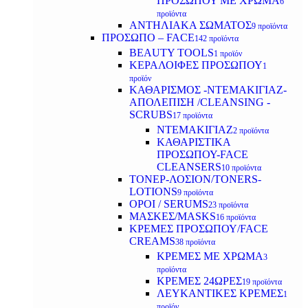
ΠΡΟΣΩΠΟΥ ΜΕ ΧΡΩΜΑ
6
προϊόντα
ΑΝΤΗΛΙΑΚΑ ΣΩΜΑΤΟΣ
9 προϊόντα
ΠΡΟΣΩΠΟ – FACE
142 προϊόντα
BEAUTY TOOLS
1 προϊόν
ΚΕΡΑΛΟΙΦΕΣ ΠΡΟΣΩΠΟΥ
1
προϊόν
ΚΑΘΑΡΙΣΜΟΣ -ΝΤΕΜΑΚΙΓΙΑΖ-
ΑΠΟΛΕΠΙΣΗ /CLEANSING -
SCRUBS
17 προϊόντα
ΝΤΕΜΑΚΙΓΙΑΖ
2 προϊόντα
ΚΑΘΑΡΙΣΤΙΚΑ
ΠΡΟΣΩΠΟΥ-FACE
CLEANSERS
10 προϊόντα
ΤΟΝΕΡ-ΛΟΣΙΟΝ/TONERS-
LOTIONS
9 προϊόντα
ΟΡΟΙ / SERUMS
23 προϊόντα
ΜΑΣΚΕΣ/MASKS
16 προϊόντα
ΚΡΕΜΕΣ ΠΡΟΣΩΠΟΥ/FACE
CREAMS
38 προϊόντα
ΚΡΕΜΕΣ ΜΕ ΧΡΩΜΑ
3
προϊόντα
ΚΡΕΜΕΣ 24ΩΡΕΣ
19 προϊόντα
ΛΕΥΚΑΝΤΙΚΕΣ ΚΡΕΜΕΣ
1
προϊόν