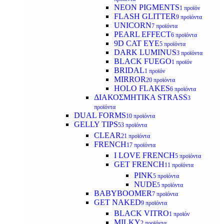
NEON PIGMENTS
1 προϊόν
FLASH GLITTER
9 προϊόντα
UNICORN
7 προϊόντα
PEARL EFFECT
6 προϊόντα
9D CAT EYE
5 προϊόντα
DARK LUMINUS
3 προϊόντα
BLACK FUEGO
1 προϊόν
BRIDAL
1 προϊόν
MIRROR
20 προϊόντα
HOLO FLAKES
6 προϊόντα
ΔΙΑΚΟΣΜΗΤΙΚΑ STRASS
3
προϊόντα
DUAL FORMS
10 προϊόντα
GELLY TIPS
53 προϊόντα
CLEAR
21 προϊόντα
FRENCH
17 προϊόντα
I LOVE FRENCH
5 προϊόντα
GET FRENCH
11 προϊόντα
PINK
5 προϊόντα
NUDE
5 προϊόντα
BABYBOOMER
7 προϊόντα
GET NAKED
9 προϊόντα
BLACK VITRO
1 προϊόν
MILKY
2 προϊόντα