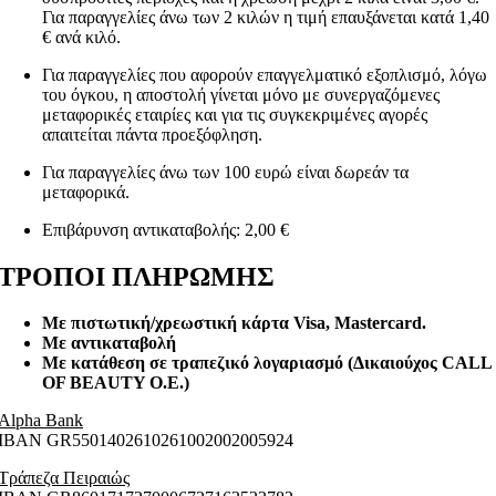
Για παραγγελίες άνω των 2 κιλών η τιμή επαυξάνεται κατά 1,40
€ ανά κιλό.
Για παραγγελίες που αφορούν επαγγελματικό εξοπλισμό, λόγω
του όγκου, η αποστολή γίνεται μόνο με συνεργαζόμενες
μεταφορικές εταιρίες και για τις συγκεκριμένες αγορές
απαιτείται πάντα προεξόφληση.
Για παραγγελίες άνω των 100 ευρώ είναι δωρεάν τα
μεταφορικά.
Επιβάρυνση αντικαταβολής: 2,00 €
ΤΡΟΠΟΙ ΠΛΗΡΩΜΗΣ
Με πιστωτική/χρεωστική κάρτα Visa
, Mastercard.
Με αντικαταβολή
Με κατάθεση σε τραπεζικό λογαριασμό (Δικαιούχος CALL
OF BEAUTY O.E.)
Alpha Bank
ΙΒΑΝ GR5501402610261002002005924
Τράπεζα Πειραιώς