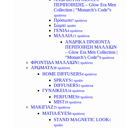
ΠΕΡΙΠΟΙΗΣΗΣ – Glow Era Men
Collection | “Monarch’s Code”
9
προϊόντα
Πρόσωπο
7 προϊόντα
Σώμα
1 προϊόν
ΓΕΝΙΑ
4 προϊόντα
ΜΑΛΛΙΑ
11 προϊόντα
ΑΝΔΡΙΚΑ ΠΡΟΙΟΝΤΑ
ΠΕΡΙΠΟΙΗΣΗ ΜΑΛΛΙΩΝ
– Glow Era Men Collection |
“Monarch’s Code”
9 προϊόντα
ΦΡΟΝΤΙΔΑ ΜΑΛΛΙΩΝ
2 προϊόντα
ΑΡΩΜΑΤΑ
38 προϊόντα
HOME DIFFUSERS
4 προϊόντα
SPRAYS
1 προϊόν
DIFFUSERS
3 προϊόντα
ΓΥΝΑΙΚΕΙΑ
34 προϊόντα
PERFUMES
9 προϊόντα
MIST
19 προϊόντα
ΜΑΚΙΓΙΑΖ
35 προϊόντα
ΜΑΤΙΑ/EYES
8 προϊόντα
STAND MAGNETIC LOOK
1
προϊόν