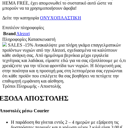
HEMA FREE, έχει απομονωθεί το συστατικό αυτό ώστε να
μπορούν να τα χρησιμοποιήσουν άφοβα!
Δείτε την κατηγορία
ΟΝΥΧΟΠΛΑΣΤΙΚΗ
Επιπλέον πληροφορίες
Brand
Alezori
Πληροφορίες Κατασκευαστή
SALES -15% Ανακαλύψτε μια πλήρη γκάμα επαγγελματικών
προϊόντων νυχιών από την Alezori, σχεδιασμένα να καλύπτουν
κάθε ανάγκη σας. Από ημιμόνιμα βερνίκια μέχρι εργαλεία
τεχνίτριας και λαδάκια, είμαστε εδώ για να σας εξοπλίσουμε με ό,τι
χρειάζεστε για την τέλεια φροντίδα των νυχιών. Η δέσμευσή μας
στην ποιότητα και η προσοχή μας στη λεπτομέρεια σας εγγυώνται
ότι κάθε προϊόν που επιλέγετε θα σας βοηθήσει να πετύχετε την
επιθυμητή εμφάνιση και αίσθηση.
Τρόποι Πληρωμής - Αποστολής
ΕΞΟΔΑ ΑΠΟΣΤΟΛΗΣ
Αποστολές μέσω Courier
Η παράδοση θα γίνεται εντός 2 – 4 ημερών με εξαίρεση τις
δυσπρόσιτες περιοχές και η χρέωση μέχρι 2 κιλά είναι 3,00 €.