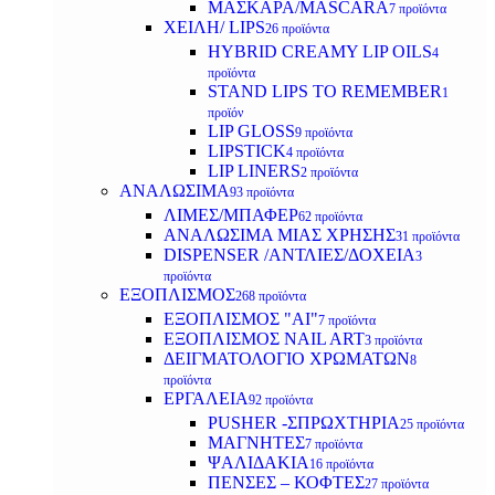
ΜΑΣΚΑΡΑ/MASCARA
7 προϊόντα
ΧΕΙΛΗ/ LIPS
26 προϊόντα
HYBRID CREAMY LIP OILS
4
προϊόντα
STAND LIPS TO REMEMBER
1
προϊόν
LIP GLOSS
9 προϊόντα
LIPSTICK
4 προϊόντα
LIP LINERS
2 προϊόντα
ΑΝΑΛΩΣΙΜΑ
93 προϊόντα
ΛΙΜΕΣ/ΜΠΑΦΕΡ
62 προϊόντα
ΑΝΑΛΩΣΙΜΑ ΜΙΑΣ ΧΡΗΣΗΣ
31 προϊόντα
DISPENSER /ΑΝΤΛΙΕΣ/ΔΟΧΕΙΑ
3
προϊόντα
ΕΞΟΠΛΙΣΜΟΣ
268 προϊόντα
ΕΞΟΠΛΙΣΜΟΣ "AI"
7 προϊόντα
ΕΞΟΠΛΙΣΜΟΣ NAIL ART
3 προϊόντα
ΔΕΙΓΜΑΤΟΛΟΓΙΟ ΧΡΩΜΑΤΩΝ
8
προϊόντα
ΕΡΓΑΛΕΙΑ
92 προϊόντα
PUSHER -ΣΠΡΩΧΤΗΡΙΑ
25 προϊόντα
ΜΑΓΝΗΤΕΣ
7 προϊόντα
ΨΑΛΙΔΑΚΙΑ
16 προϊόντα
ΠΕΝΣΕΣ – ΚΟΦΤΕΣ
27 προϊόντα