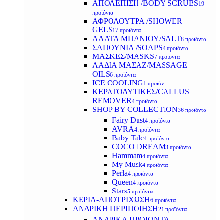
ΑΠΟΛΕΠΙΣΗ /BODY SCRUBS
19
προϊόντα
ΑΦΡΟΛΟΥΤΡΑ /SHOWER
GELS
17 προϊόντα
ΑΛΑΤΑ ΜΠΑΝΙΟΥ/SALT
8 προϊόντα
ΣΑΠΟΥΝΙΑ /SOAPS
4 προϊόντα
ΜΑΣΚΕΣ/MASKS
7 προϊόντα
ΛΑΔΙΑ ΜΑΣΑΖ/MASSAGE
OILS
6 προϊόντα
ICE COOLING
1 προϊόν
ΚΕΡΑΤΟΛΥΤΙΚΕΣ/CALLUS
REMOVER
4 προϊόντα
SHOP BY COLLECTION
36 προϊόντα
Fairy Dust
4 προϊόντα
AVRA
4 προϊόντα
Baby Talc
4 προϊόντα
COCO DREAM
3 προϊόντα
Hammam
4 προϊόντα
My Musk
4 προϊόντα
Perla
4 προϊόντα
Queen
4 προϊόντα
Stars
5 προϊόντα
ΚΕΡΙΑ-ΑΠΟΤΡΙΧΩΣΗ
6 προϊόντα
ΑΝΔΡΙΚΗ ΠΕΡΙΠΟΙΗΣΗ
21 προϊόντα
ΑΝΔΡΙΚΑ ΠΡΟΙΟΝΤΑ