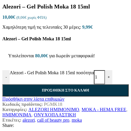
Alezori – Gel Polish Moka 18 15ml
10,00
€
(
8,06
€
χωρίς ΦΠΑ)
Χαμηλότερη τιμή τις τελευταίες 30 μέρες:
9,99
€
Alezori – Gel Polish Moka 18 15ml
Υπολείπονται
80,00
€
για δωρεάν μεταφορικά!
Alezori - Gel Polish Moka 18 15ml ποσότητα
-
+
ΠΡΟΣΘΉΚΗ ΣΤΟ ΚΑΛΆΘΙ
Πρόσθήκη στην λίστα επιθυμιών
Κωδικός προϊόντος:
PGMK18
Κατηγορίες:
ALEZORI ΗΜΙΜΟΝΙΜΟ
,
MOKA - HEMA FREE
,
ΗΜΙΜΟΝΙΜΑ
,
ΟΝΥΧΟΠΛΑΣΤΙΚΗ
Ετικέτες:
alezori
,
call of beauty pro
,
moka
Share: