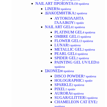
NAIL ART ΠΡΟΪΟΝΤΑ
159 προϊόντα
LINERS
6 προϊόντα
ΔΙΑΚΟΣΜΗΤΙΚΑ
2 προϊόντα
ΑΥΤΟΚΟΛΛΗΤΑ
ΓΑΛΛΙΚΟΥ
1 προϊόν
NAIL ART GEL
61 προϊόντα
PLATINUM GEL
4 προϊόντα
OMBRE GEL
15 προϊόντα
FLOWER GEL
13 προϊόντα
LUNAR
5 προϊόντα
METALLIC GEL
2 προϊόντα
PEARL GEL
6 προϊόντα
SPIDER GEL
2 προϊόντα
PAINTING GEL UV/LED
10
προϊόντα
ΣΚΟΝΕΣ
90 προϊόντα
DISCO POWDER
7 προϊόντα
HOLOGRAPHIC
1 προϊόν
SPARKLE
2 προϊόντα
PIXEL
1 προϊόν
AURORA
6 προϊόντα
SUGAR/GLITTER
5 προϊόντα
CHAMELEON CAT EYE
2
προϊόντα