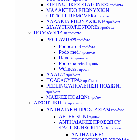
ΣΤΕΓΝΩΤΙΚΕΣ ΣΤΑΓΟΝΕΣ
2 προϊόντα
ΜΑΛΑΚΤΙΚΟ ΕΠΩΝΥΧΙΩΝ –
CUTICLE REMOVER
4 προϊόντα
ΛΑΔΑΚΙΑ ΕΠΩΝΥΧΙΩΝ
16 προϊόντα
ΔΙΑΛΥΤΙΚΟ/RESTORE
2 προϊόντα
ΠΟΔΟΛΟΓΙΑ
36 προϊόντα
PECLAVUS
25 προϊόντα
Podocare
14 προϊόντα
Podo med
7 προϊόντα
Hands
2 προϊόντα
Podo diabetic
1 προϊόν
Wellness
1 προϊόν
ΑΛΑΤΑ
2 προϊόντα
ΠΟΔΟΛΟΥΤΡΑ
3 προϊόντα
PEELING/ΑΠΟΛΕΠΙΣΗ ΠΟΔΙΩΝ
3
προϊόντα
ΜΑΣΚΕΣ ΠΟΔΙΩΝ
1 προϊόν
ΑΙΣΘΗΤΙΚΗ
338 προϊόντα
ΑΝΤΗΛΙΑΚΗ ΠΡΟΣΤΑΣΙΑ
24 προϊόντα
AFTER SUN
1 προϊόν
ΑΝΤΗΛΙΑΚΕΣ ΠΡΟΣΩΠΟΥ
/FACE SUNSCREEN
18 προϊόντα
ΑΝΤΗΛΙΑΚΕΣ