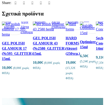
Share:
Προσθήκη
Προεπισκόπηση
Πρόσθήκη
Προσθήκη
Προεπισκόπηση
Πρόσθήκη
Προ
Σχετικά προϊόντα
Προσθήκη
Προεπισ
Πρό
Προσθήκη
Προεπισκόπηση
Πρόσθήκη
στο
στην
στο
στην
στο
στο
στη
στο
στην
καλάθι
λίστα
καλάθι
λίστα
καλ
καλάθι
λίσ
καλάθι
λίστα
επιθυμιών
επιθυμιών
επι
επιθυμιών
GEL POLISH
HARD
Seche
Optimizer
GEL POLISH
GLAMOUR 43
FORMS
Condi
15ml
GLAMOUR 17
(№2580_GLITTER)
Alezori
14ml
(№595_GLITTER)
15ml.
(250τεμ.)
6,50
€
9,11
€
15ml.
(
5,24
€
χωρίς
10,00
€
19,00
€
(
8,06
€
χωρίς
(
7,35
€
ΦΠΑ)
10,00
€
(
8,06
€
χωρίς
ΦΠΑ)
(
15,32
€
ΦΠΑ)
ΦΠΑ)
χωρίς
ΦΠΑ)