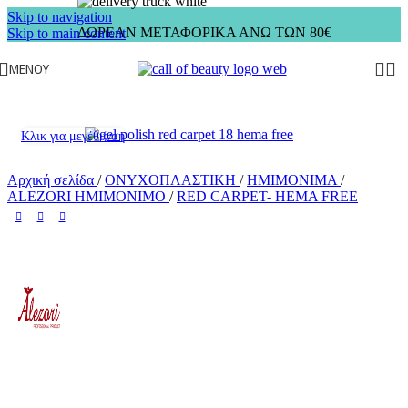
Skip to navigation
ΔΩΡΕΑΝ ΜΕΤΑΦΟΡΙΚΑ ΑΝΩ ΤΩΝ 80€
Skip to main content
ΜΕΝΟΎ
Κλικ για μεγέθυνση
Αρχική σελίδα
/
ΟΝΥΧΟΠΛΑΣΤΙΚΗ
/
ΗΜΙΜΟΝΙΜΑ
/
ALEZORI ΗΜΙΜΟΝΙΜΟ
/
RED CARPET- HEMA FREE