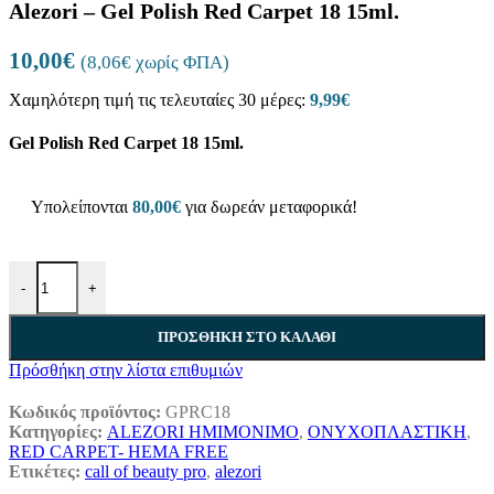
Alezori – Gel Polish Red Carpet 18 15ml.
10,00
€
(
8,06
€
χωρίς ΦΠΑ)
Χαμηλότερη τιμή τις τελευταίες 30 μέρες:
9,99
€
Gel Polish Red Carpet 18 15ml.
Υπολείπονται
80,00
€
για δωρεάν μεταφορικά!
Alezori - Gel Polish Red Carpet 18 15ml. ποσότητα
-
+
ΠΡΟΣΘΉΚΗ ΣΤΟ ΚΑΛΆΘΙ
Πρόσθήκη στην λίστα επιθυμιών
Κωδικός προϊόντος:
GPRC18
Κατηγορίες:
ALEZORI ΗΜΙΜΟΝΙΜΟ
,
ΟΝΥΧΟΠΛΑΣΤΙΚΗ
,
RED CARPET- HEMA FREE
Ετικέτες:
call of beauty pro
,
alezori