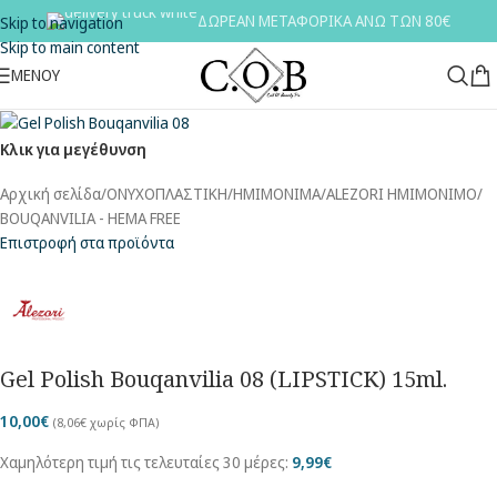
ΔΩΡΕΑΝ ΜΕΤΑΦΟΡΙΚΑ ΑΝΩ ΤΩΝ 80€
Skip to navigation
Skip to main content
ΜΕΝΟΥ
Κλικ για μεγέθυνση
Αρχική σελίδα
/
ΟΝΥΧΟΠΛΑΣΤΙΚΗ
/
ΗΜΙΜΟΝΙΜΑ
/
ALEZORI ΗΜΙΜΟΝΙΜΟ
/
BOUQANVILIA - HEMA FREE
Επιστροφή στα προϊόντα
Gel Polish Bouqanvilia 08 (LIPSTICK) 15ml.
10,00
€
(
8,06
€
χωρίς ΦΠΑ)
Χαμηλότερη τιμή τις τελευταίες 30 μέρες:
9,99
€