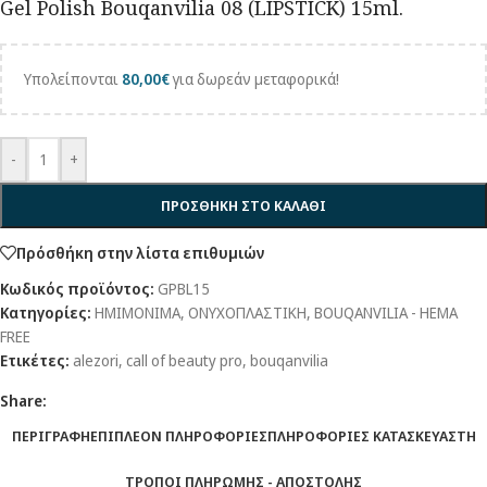
Gel Polish Bouqanvilia 08 (LIPSTICK) 15ml.
Υπολείπονται
80,00
€
για δωρεάν μεταφορικά!
-
+
ΠΡΟΣΘΗΚΗ ΣΤΟ ΚΑΛΑΘΙ
Πρόσθήκη στην λίστα επιθυμιών
Κωδικός προϊόντος:
GPBL15
Κατηγορίες:
ΗΜΙΜΟΝΙΜΑ
,
ΟΝΥΧΟΠΛΑΣΤΙΚΗ
,
BOUQANVILIA - HEMA
FREE
Ετικέτες:
alezori
,
call of beauty pro
,
bouqanvilia
Share:
ΠΕΡΙΓΡΑΦΗ
ΕΠΙΠΛΕΟΝ ΠΛΗΡΟΦΟΡΙΕΣ
ΠΛΗΡΟΦΟΡΙΕΣ ΚΑΤΑΣΚΕΥΑΣΤΗ
ΤΡΟΠΟΙ ΠΛΗΡΩΜΗΣ - ΑΠΟΣΤΟΛΗΣ