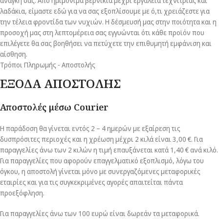
ανάγκη σας. Από ημιμόνιμα βερνίκια μέχρι εργαλεία τεχνίτριας και
λαδάκια, είμαστε εδώ για να σας εξοπλίσουμε με ό,τι χρειάζεστε για
την τέλεια φροντίδα των νυχιών. Η δέσμευσή μας στην ποιότητα και η
προσοχή μας στη λεπτομέρεια σας εγγυώνται ότι κάθε προϊόν που
επιλέγετε θα σας βοηθήσει να πετύχετε την επιθυμητή εμφάνιση και
αίσθηση.
Τρόποι Πληρωμής - Αποστολής
ΕΞΟΔΑ ΑΠΟΣΤΟΛΗΣ
Αποστολές μέσω Courier
Η παράδοση θα γίνεται εντός 2 – 4 ημερών με εξαίρεση τις
δυσπρόσιτες περιοχές και η χρέωση μέχρι 2 κιλά είναι 3,00 €. Για
παραγγελίες άνω των 2 κιλών η τιμή επαυξάνεται κατά 1,40 € ανά κιλό.
Για παραγγελίες που αφορούν επαγγελματικό εξοπλισμό, λόγω του
όγκου, η αποστολή γίνεται μόνο με συνεργαζόμενες μεταφορικές
εταιρίες και για τις συγκεκριμένες αγορές απαιτείται πάντα
προεξόφληση.
Για παραγγελίες άνω των 100 ευρώ είναι δωρεάν τα μεταφορικά.