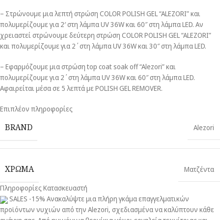
– Στρώνουμε μια λεπτή στρώση COLOR POLISH GEL “ALEZORI” και
πολυμερίζουμε για 2′ στη λάμπα UV 36W και 60″ στη λάμπα LED. Αν
χρειαστεί στρώνουμε δεύτερη στρώση COLOR POLISH GEL “ALEZORI”
και πολυμερίζουμε για 2΄στη λάμπα UV 36W και 30″ στη λάμπα LED.
– Εφαρμόζουμε μια στρώση top coat soak off “Alezori” και
πολυμερίζουμε για 2΄στη λάμπα UV 36W και 60″ στη λάμπα LED.
Αφαιρείται μέσα σε 5 λεπτά με POLISH GEL REMOVER.
Επιπλέον πληροφορίες
BRAND
Alezori
ΧΡΩΜΑ
Ματζέντα
Πληροφορίες Κατασκευαστή
SALES -15% Ανακαλύψτε μια πλήρη γκάμα επαγγελματικών
προϊόντων νυχιών από την Alezori, σχεδιασμένα να καλύπτουν κάθε