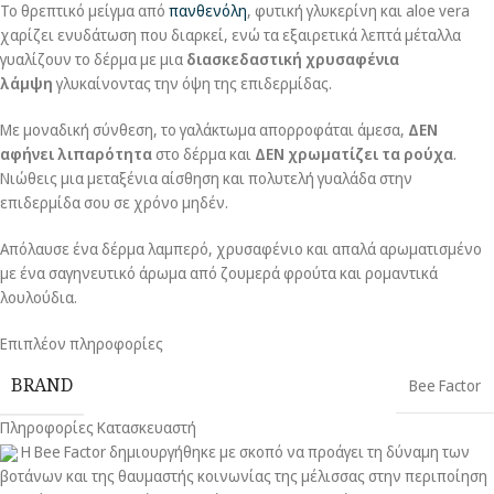
Το θρεπτικό μείγμα από
πανθενόλη
, φυτική γλυκερίνη και aloe vera
χαρίζει ενυδάτωση που διαρκεί, ενώ τα εξαιρετικά λεπτά μέταλλα
γυαλίζουν το δέρμα με μια
διασκεδαστική χρυσαφένια
λάμψη
γλυκαίνοντας την όψη της επιδερμίδας.
Με μοναδική σύνθεση, το γαλάκτωμα απορροφάται άμεσα,
ΔΕΝ
αφήνει λιπαρότητα
στο δέρμα και
ΔΕΝ χρωματίζει τα ρούχα
.
Νιώθεις μια μεταξένια αίσθηση και πολυτελή γυαλάδα στην
επιδερμίδα σου σε χρόνο μηδέν.
Απόλαυσε ένα δέρμα λαμπερό, χρυσαφένιο και απαλά αρωματισμένο
με ένα σαγηνευτικό άρωμα από ζουμερά φρούτα και ρομαντικά
λουλούδια.
Επιπλέον πληροφορίες
BRAND
Bee Factor
Πληροφορίες Κατασκευαστή
H Bee Factor δημιουργήθηκε με σκοπό να προάγει τη δύναμη των
βοτάνων και της θαυμαστής κοινωνίας της μέλισσας στην περιποίηση