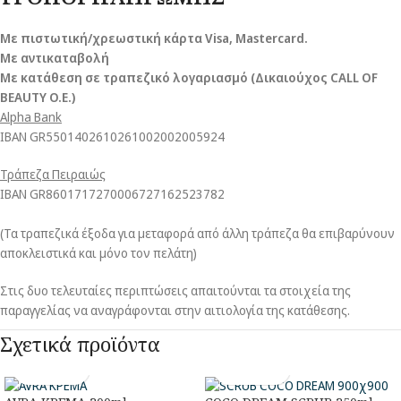
Με πιστωτική/χρεωστική κάρτα Visa
, Mastercard.
Με αντικαταβολή
Με κατάθεση σε τραπεζικό λογαριασμό (Δικαιούχος CALL OF
BEAUTY O.E.)
Alpha Bank
ΙΒΑΝ GR5501402610261002002005924
Τράπεζα Πειραιώς
ΙΒΑΝ GR8601717270006727162523782
(Τα τραπεζικά έξοδα για μεταφορά από άλλη τράπεζα θα επιβαρύνουν
αποκλειστικά και μόνο τον πελάτη)
Στις δυο τελευταίες περιπτώσεις απαιτούνται τα στοιχεία της
παραγγελίας να αναγράφονται στην αιτιολογία της κατάθεσης.
Σχετικά προϊόντα