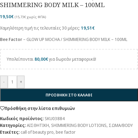
SHIMMERING BODY MILK – 100ML
19,50
€
(
15,73
€
χωρίς ΦΠΑ)
Χαμηλότερη τιμή τις τελευταίες 30 μέρες:
19,51
€
Bee Factor
– GLOW UP MOCHA / SHIMMERING BODY MILK – 100ML
Υπολείπονται
80,00
€
για δωρεάν μεταφορικά!
-
+
ΠΡΟΣΘΗΚΗ ΣΤΟ ΚΑΛΑΘΙ
Πρόσθήκη στην λίστα επιθυμιών
Κωδικός προϊόντος:
SKU03884
Κατηγορίες:
ΑΙΣΘΗΤΙΚΗ
,
SHIMMERING BODY LOTIONS
,
ΣΩΜΑ/BODY
Ετικέτες:
call of beauty pro
,
bee factor