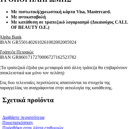
Με πιστωτική/χρεωστική κάρτα Visa
, Mastercard.
Με αντικαταβολή
Με κατάθεση σε τραπεζικό λογαριασμό (Δικαιούχος CALL
OF BEAUTY O.E.)
Alpha Bank
ΙΒΑΝ GR5501402610261002002005924
Τράπεζα Πειραιώς
ΙΒΑΝ GR8601717270006727162523782
(Τα τραπεζικά έξοδα για μεταφορά από άλλη τράπεζα θα επιβαρύνουν
αποκλειστικά και μόνο τον πελάτη)
Στις δυο τελευταίες περιπτώσεις απαιτούνται τα στοιχεία της
παραγγελίας να αναγράφονται στην αιτιολογία της κατάθεσης.
Σχετικά προϊόντα
Διαβάστε περισσότερα
Προεπισκόπηση
Πρόσθήκη στην λίστα επιθυμιών