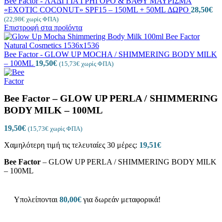
Bee Factor - ΛΑΔΙ ΓΙΑ ΓΡΗΓΟΡΟ & ΒΑΘΥ ΜΑΥΡΙΣΜΑ
«EXOTIC COCONUT» SPF15 – 150ML + 50ML ΔΩΡΟ
28,50
€
(
22,98
€
χωρίς ΦΠΑ)
Επιστροφή στα προϊόντα
Bee Factor - GLOW UP MOCHA / SHIMMERING BODY MILK
– 100ML
19,50
€
(
15,73
€
χωρίς ΦΠΑ)
Bee Factor – GLOW UP PERLA / SHIMMERING
BODY MILK – 100ML
19,50
€
(
15,73
€
χωρίς ΦΠΑ)
Χαμηλότερη τιμή τις τελευταίες 30 μέρες:
19,51
€
Bee Factor
– GLOW UP PERLA / SHIMMERING BODY MILK
– 100ML
Υπολείπονται
80,00
€
για δωρεάν μεταφορικά!