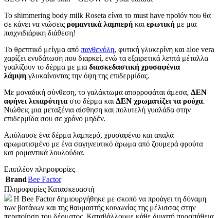
Το shimmering body milk Roseta είναι το must have προϊόν που θα
σε κάνει να νιώσεις
ρομαντικά λαμπερή
και
ερωτική
με μια
παιχνιδιάρικη διάθεση!
Το θρεπτικό μείγμα από
πανθενόλη
, φυτική γλυκερίνη και aloe vera
χαρίζει ενυδάτωση που διαρκεί, ενώ τα εξαιρετικά λεπτά μέταλλα
γυαλίζουν το δέρμα με μια
διασκεδαστική χρυσαφένια
λάμψη
γλυκαίνοντας την όψη της επιδερμίδας.
Με μοναδική σύνθεση, το γαλάκτωμα απορροφάται άμεσα,
ΔΕΝ
αφήνει λιπαρότητα
στο δέρμα και
ΔΕΝ χρωματίζει τα ρούχα
.
Νιώθεις μια μεταξένια αίσθηση και πολυτελή γυαλάδα στην
επιδερμίδα σου σε χρόνο μηδέν.
Απόλαυσε ένα δέρμα λαμπερό, χρυσαφένιο και απαλά
αρωματισμένο με ένα σαγηνευτικό άρωμα από ζουμερά φρούτα
και ρομαντικά λουλούδια.
Επιπλέον πληροφορίες
Brand
Bee Factor
Πληροφορίες Κατασκευαστή
H Bee Factor δημιουργήθηκε με σκοπό να προάγει τη δύναμη
των βοτάνων και της θαυμαστής κοινωνίας της μέλισσας στην
περιποίηση του δέρματος. Καταβάλλουμε κάθε δυνατή προσπάθεια