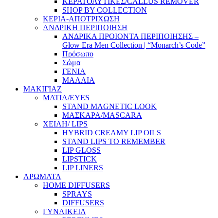
ΚΕΡΑΤΟΛΥΤΙΚΕΣ/CALLUS REMOVER
SHOP BY COLLECTION
ΚΕΡΙΑ-ΑΠΟΤΡΙΧΩΣΗ
ΑΝΔΡΙΚΗ ΠΕΡΙΠΟΙΗΣΗ
ΑΝΔΡΙΚΑ ΠΡΟΙΟΝΤΑ ΠΕΡΙΠΟΙΗΣΗΣ –
Glow Era Men Collection | “Monarch’s Code”
Πρόσωπο
Σώμα
ΓΕΝΙΑ
ΜΑΛΛΙΑ
ΜΑΚΙΓΙΑΖ
ΜΑΤΙΑ/EYES
STAND MAGNETIC LOOK
ΜΑΣΚΑΡΑ/MASCARA
ΧΕΙΛΗ/ LIPS
HYBRID CREAMY LIP OILS
STAND LIPS TO REMEMBER
LIP GLOSS
LIPSTICK
LIP LINERS
ΑΡΩΜΑΤΑ
HOME DIFFUSERS
SPRAYS
DIFFUSERS
ΓΥΝΑΙΚΕΙΑ