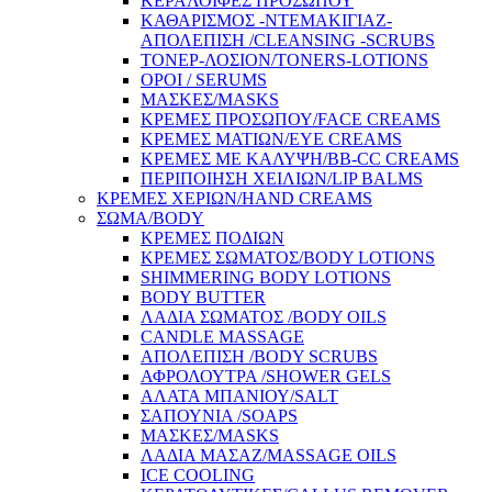
ΚΕΡΑΛΟΙΦΕΣ ΠΡΟΣΩΠΟΥ
ΚΑΘΑΡΙΣΜΟΣ -ΝΤΕΜΑΚΙΓΙΑΖ-
ΑΠΟΛΕΠΙΣΗ /CLEANSING -SCRUBS
ΤΟΝΕΡ-ΛΟΣΙΟΝ/TONERS-LOTIONS
ΟΡΟΙ / SERUMS
ΜΑΣΚΕΣ/MASKS
ΚΡΕΜΕΣ ΠΡΟΣΩΠΟΥ/FACE CREAMS
ΚΡΕΜΕΣ ΜΑΤΙΩΝ/EYE CREAMS
ΚΡΕΜΕΣ ΜΕ ΚΑΛΥΨΗ/BB-CC CREAMS
ΠΕΡΙΠΟΙΗΣΗ ΧΕΙΛΙΩΝ/LIP BALMS
ΚΡΕΜΕΣ ΧΕΡΙΩΝ/HAND CREAMS
ΣΩΜΑ/BODY
ΚΡΕΜΕΣ ΠΟΔΙΩΝ
ΚΡΕΜΕΣ ΣΩΜΑΤΟΣ/BODY LOTIONS
SHIMMERING BODY LOTIONS
BODY BUTTER
ΛΑΔΙΑ ΣΩΜΑΤΟΣ /BODY OILS
CANDLE MASSAGE
ΑΠΟΛΕΠΙΣΗ /BODY SCRUBS
ΑΦΡΟΛΟΥΤΡΑ /SHOWER GELS
ΑΛΑΤΑ ΜΠΑΝΙΟΥ/SALT
ΣΑΠΟΥΝΙΑ /SOAPS
ΜΑΣΚΕΣ/MASKS
ΛΑΔΙΑ ΜΑΣΑΖ/MASSAGE OILS
ICE COOLING