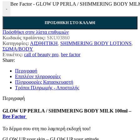
Bee Factor - GLOW UP PERLA / SHIMMERING BODY MILK
-
ΠΡΟΣΘΉΚΗ ΣΤΟ ΚΑΛΆΘΙ
Πρόσθήκη στην λίστα επιθυμιών
Κωδικός προϊόντος:
SKU03860
Κατηγορίες:
ΑΙΣΘΗΤΙΚΗ
,
SHIMMERING BODY LOTIONS
,
ΣΩΜΑ/BODY
Ετικέτες:
call of beauty pro
,
bee factor
Share:
Περιγραφή
Επιπλέον πληροφορίες
Πληροφορίες Κατασκευαστή
Τρόποι Πληρωμής - Αποστολής
Περιγραφή
GLOW UP PERLA / SHIMMERING BODY MILK 100ml –
Bee Factor
Το δέρμα σου στη πιο λαμπερή εκδοχή του!
GLOW UP your skin – GLOW UP your attitude