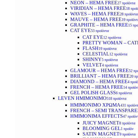
NEON – HEMA FREE
27 προϊόντα
VIRIDIAN – HEMA FREE
18 προϊ
WAVES – HEMA FREE
28 προϊόντα
MAUVE – HEMA FREE
19 προϊόντ
GRAPHITE – HEMA FREE
15 προ
CAT EYE
53 προϊόντα
CAT EYE
12 προϊόντα
PRETTY WOMAN – CAT
FLASH
19 προϊόντα
CELESTIAL
12 προϊόντα
SHINNY
5 προϊόντα
VELVET
4 προϊόντα
GLAMOUR – HEMA FREE
52 πρ
BRILLIANT – HEMA FREE
20 πρ
DIAMOND – HEMA FREE
4 προϊ
FRENCH – HEMA FREE
14 προϊόν
GEL POLISH GLASS
6 προϊόντα
LEVEN ΗΜΙΜΟΝΙΜΟ
518 προϊόντα
ΗΜΙΜΟΝΙΜΟ ΧΡΩΜΑ
431 προϊόν
FRENCH – SEMI TRANSPARE
HMIMONIMA EFFECTS
47 προϊόν
JUICY MAGNET
8 προϊόντα
BLOOMING GEL
1 προϊόν
SATIN MAGNET
9 προϊόντα