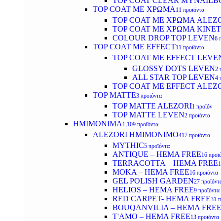
TOP COAT CLEAR MYNAILB
TOP COAT ΜΕ ΧΡΩΜΑ
11 προϊόντα
TOP COAT ΜΕ ΧΡΩΜΑ ALEZ
TOP COAT ΜΕ ΧΡΩΜΑ KINET
COLOUR DROP TOP LEVEN
6 
TOP COAT ΜΕ EFFECT
11 προϊόντα
TOP COAT ME EFFECT LEVE
GLOSSY DOTS LEVEN
2 
ALL STAR TOP LEVEN
4 
TOP COAT ME EFFECT ALEZ
TOP MATTE
3 προϊόντα
TOP MATTE ALEZORI
1 προϊόν
TOP MATTE LEVEN
2 προϊόντα
ΗΜΙΜΟΝΙΜΑ
1,109 προϊόντα
ALEZORI ΗΜΙΜΟΝΙΜΟ
417 προϊόντα
MYTHIC
5 προϊόντα
ANTIQUE – HEMA FREE
16 προϊ
TERRACOTTA – HEMA FREE
1
MOKA – HEMA FREE
16 προϊόντα
GEL POLISH GARDEN
27 προϊόντ
HELIOS – HEMA FREE
9 προϊόντα
RED CARPET- HEMA FREE
31 
BOUQANVILIA – HEMA FRE
T'AMO – HEMA FREE
13 προϊόντα