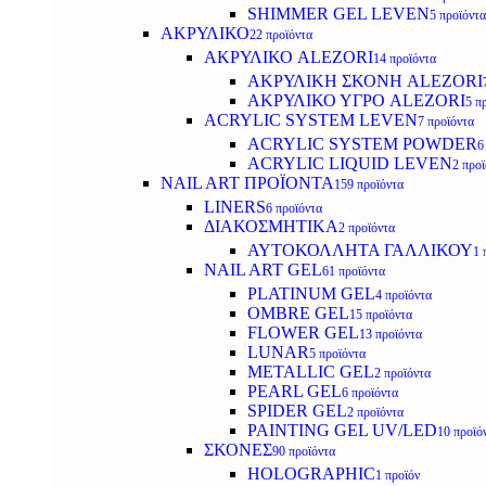
SHIMMER GEL LEVEN
5 προϊόντα
ΑΚΡΥΛΙΚΟ
22 προϊόντα
ΑΚΡΥΛΙΚΟ ALEZORI
14 προϊόντα
ΑΚΡΥΛΙΚΗ ΣΚΟΝΗ ALEZORI
ΑΚΡΥΛΙΚΟ ΥΓΡΟ ALEZORI
5 π
ACRYLIC SYSTEM LEVEN
7 προϊόντα
ACRYLIC SYSTEM POWDER
6
ACRYLIC LIQUID LEVEN
2 προ
NAIL ART ΠΡΟΪΟΝΤΑ
159 προϊόντα
LINERS
6 προϊόντα
ΔΙΑΚΟΣΜΗΤΙΚΑ
2 προϊόντα
ΑΥΤΟΚΟΛΛΗΤΑ ΓΑΛΛΙΚΟΥ
1 
NAIL ART GEL
61 προϊόντα
PLATINUM GEL
4 προϊόντα
OMBRE GEL
15 προϊόντα
FLOWER GEL
13 προϊόντα
LUNAR
5 προϊόντα
METALLIC GEL
2 προϊόντα
PEARL GEL
6 προϊόντα
SPIDER GEL
2 προϊόντα
PAINTING GEL UV/LED
10 προϊό
ΣΚΟΝΕΣ
90 προϊόντα
HOLOGRAPHIC
1 προϊόν