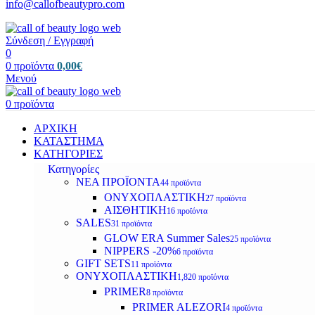
info@callofbeautypro.com
Σύνδεση / Εγγραφή
0
0
προϊόντα
0,00
€
Μενού
0
προϊόντα
ΑΡΧΙΚΗ
ΚΑΤΑΣΤΗΜΑ
ΚΑΤΗΓΟΡΙΕΣ
Κατηγορίες
ΝΕΑ ΠΡΟΪΟΝΤΑ
44 προϊόντα
ΟΝΥΧΟΠΛΑΣΤΙΚΗ
27 προϊόντα
ΑΙΣΘΗΤΙΚΗ
16 προϊόντα
SALES
31 προϊόντα
GLOW ERA Summer Sales
25 προϊόντα
NIPPERS -20%
6 προϊόντα
GIFT SETS
11 προϊόντα
ΟΝΥΧΟΠΛΑΣΤΙΚΗ
1,820 προϊόντα
PRIMER
8 προϊόντα
PRIMER ALEZORI
4 προϊόντα