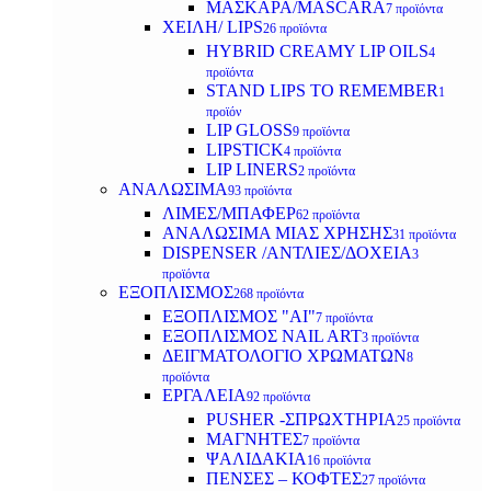
ΜΑΣΚΑΡΑ/MASCARA
7 προϊόντα
ΧΕΙΛΗ/ LIPS
26 προϊόντα
HYBRID CREAMY LIP OILS
4
προϊόντα
STAND LIPS TO REMEMBER
1
προϊόν
LIP GLOSS
9 προϊόντα
LIPSTICK
4 προϊόντα
LIP LINERS
2 προϊόντα
ΑΝΑΛΩΣΙΜΑ
93 προϊόντα
ΛΙΜΕΣ/ΜΠΑΦΕΡ
62 προϊόντα
ΑΝΑΛΩΣΙΜΑ ΜΙΑΣ ΧΡΗΣΗΣ
31 προϊόντα
DISPENSER /ΑΝΤΛΙΕΣ/ΔΟΧΕΙΑ
3
προϊόντα
ΕΞΟΠΛΙΣΜΟΣ
268 προϊόντα
ΕΞΟΠΛΙΣΜΟΣ "AI"
7 προϊόντα
ΕΞΟΠΛΙΣΜΟΣ NAIL ART
3 προϊόντα
ΔΕΙΓΜΑΤΟΛΟΓΙΟ ΧΡΩΜΑΤΩΝ
8
προϊόντα
ΕΡΓΑΛΕΙΑ
92 προϊόντα
PUSHER -ΣΠΡΩΧΤΗΡΙΑ
25 προϊόντα
ΜΑΓΝΗΤΕΣ
7 προϊόντα
ΨΑΛΙΔΑΚΙΑ
16 προϊόντα
ΠΕΝΣΕΣ – ΚΟΦΤΕΣ
27 προϊόντα