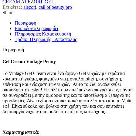
CREAM ALEZORI
,
GEL
Ετικέτες:
alezori
,
call of beauty pro
Share:
Περιγραφή
Επιπλέον πληροφορίες
Πληροφορίες Κατασκευαστή
Τρόποι Πληρωμής - Αποστολής
Περιγραφή
Gel Cream Vintage Peony
Το Vintage Gel Cream είναι ένα άψογο Gel νυχιών με τεράστια
χρωματική γκάμα, φτιαγμένο για μοντελοποίηση, συντήρηση,
επέκταση και ενίσχυση των νυχιών. Αυτό το Gel αναδεικνύει
οποιοδήποτε design! Η παλέτα των υπέροχων αποχρώσεων, πάντα
σε συναρπάζει με την ομορφιά της και το αποτέλεσμα ξεπερνά τις
προσδοκίες. Δίνει εξίσου εντυπωσιακά αποτελέσματα και με Matte
εφέ. Είναι εύκολο και βολικό στη χρήση του και σου επιτρέπει
δημιουργία νυχιών οποιουδήποτε μήκους και πάχους.
Χαρακτηριστικά: