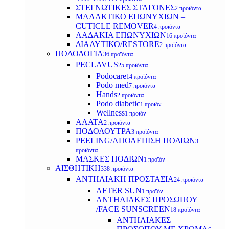
ΣΤΕΓΝΩΤΙΚΕΣ ΣΤΑΓΟΝΕΣ
2 προϊόντα
ΜΑΛΑΚΤΙΚΟ ΕΠΩΝΥΧΙΩΝ –
CUTICLE REMOVER
4 προϊόντα
ΛΑΔΑΚΙΑ ΕΠΩΝΥΧΙΩΝ
16 προϊόντα
ΔΙΑΛΥΤΙΚΟ/RESTORE
2 προϊόντα
ΠΟΔΟΛΟΓΙΑ
36 προϊόντα
PECLAVUS
25 προϊόντα
Podocare
14 προϊόντα
Podo med
7 προϊόντα
Hands
2 προϊόντα
Podo diabetic
1 προϊόν
Wellness
1 προϊόν
ΑΛΑΤΑ
2 προϊόντα
ΠΟΔΟΛΟΥΤΡΑ
3 προϊόντα
PEELING/ΑΠΟΛΕΠΙΣΗ ΠΟΔΙΩΝ
3
προϊόντα
ΜΑΣΚΕΣ ΠΟΔΙΩΝ
1 προϊόν
ΑΙΣΘΗΤΙΚΗ
338 προϊόντα
ΑΝΤΗΛΙΑΚΗ ΠΡΟΣΤΑΣΙΑ
24 προϊόντα
AFTER SUN
1 προϊόν
ΑΝΤΗΛΙΑΚΕΣ ΠΡΟΣΩΠΟΥ
/FACE SUNSCREEN
18 προϊόντα
ΑΝΤΗΛΙΑΚΕΣ