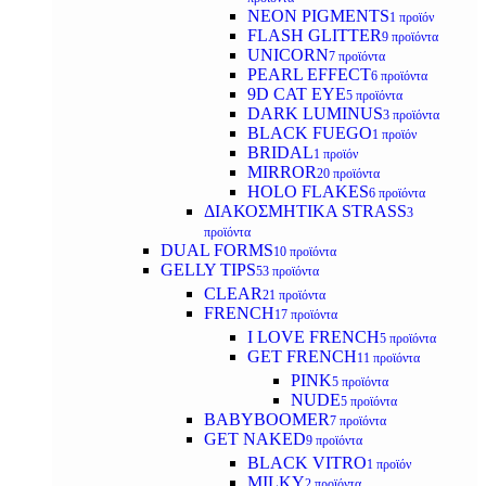
NEON PIGMENTS
1 προϊόν
FLASH GLITTER
9 προϊόντα
UNICORN
7 προϊόντα
PEARL EFFECT
6 προϊόντα
9D CAT EYE
5 προϊόντα
DARK LUMINUS
3 προϊόντα
BLACK FUEGO
1 προϊόν
BRIDAL
1 προϊόν
MIRROR
20 προϊόντα
HOLO FLAKES
6 προϊόντα
ΔΙΑΚΟΣΜΗΤΙΚΑ STRASS
3
προϊόντα
DUAL FORMS
10 προϊόντα
GELLY TIPS
53 προϊόντα
CLEAR
21 προϊόντα
FRENCH
17 προϊόντα
I LOVE FRENCH
5 προϊόντα
GET FRENCH
11 προϊόντα
PINK
5 προϊόντα
NUDE
5 προϊόντα
BABYBOOMER
7 προϊόντα
GET NAKED
9 προϊόντα
BLACK VITRO
1 προϊόν
MILKY
2 προϊόντα