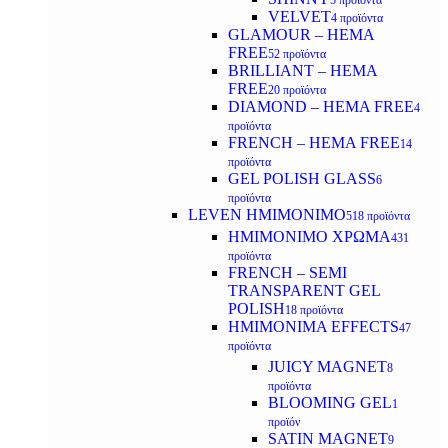
5 προϊόντα
VELVET
4 προϊόντα
GLAMOUR – HEMA
FREE
52 προϊόντα
BRILLIANT – HEMA
FREE
20 προϊόντα
DIAMOND – HEMA FREE
4
προϊόντα
FRENCH – HEMA FREE
14
προϊόντα
GEL POLISH GLASS
6
προϊόντα
LEVEN ΗΜΙΜΟΝΙΜΟ
518 προϊόντα
ΗΜΙΜΟΝΙΜΟ ΧΡΩΜΑ
431
προϊόντα
FRENCH – SEMI
TRANSPARENT GEL
POLISH
18 προϊόντα
HMIMONIMA EFFECTS
47
προϊόντα
JUICY MAGNET
8
προϊόντα
BLOOMING GEL
1
προϊόν
SATIN MAGNET
9