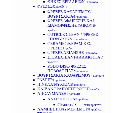
ΘΗΚΕΣ ΕΡΓΑΛΕΙΩΝ
3 προϊόντα
ΦΡΕΖΕΣ
92 προϊόντα
ΦΡΕΖΕΣ ΚΑΘΑΡΙΣΜΟΥ/
ΒΟΥΡΤΣΑΚΙΑ
6 προϊόντα
ΦΡΕΖΕΣ ΑΦΑΙΡΕΣΗΣ ΚΑΙ
ΔΙΑΜΟΡΦΩΣΗΣ ΥΛΙΚΟΥ
19
προϊόντα
CUTICLE CLEAN / ΦΡΕΖΕΣ
ΕΠΩΝΥΧΙΩΝ
15 προϊόντα
CERAMIC /ΚΕΡΑΜΙΚΕΣ
ΦΡΕΖΕΣ
1 προϊόν
ΦΡΕΖΕΣ ΛΕΙΑΝΣΗΣ
9 προϊόντα
ΣΤΕΛΕΧΗ/ΑΝΤΑΛΛΑΚΤΙΚΑ
17
προϊόντα
PODO DISC/ ΦΡΕΖΕΣ
ΠΟΔΟΛΟΓΙΑΣ
28 προϊόντα
ΒΟΥΡΤΣΑΚΙΑ ΚΑΘΑΡΙΣΜΟΥ
4 προϊόντα
ΡΑΣΠΕΣ
9 προϊόντα
ΠΙΝΕΛΑ ΝΥΧΙΩΝ
35 προϊόντα
ΚΛΙΒΑΝΟΙ/ΑΠΟΣΤΕΙΡΩΤΕΣ
3 προϊόντα
ΑΠΟΛΥΜΑΝΣΗ
9 προϊόντα
ΑΝΤΙΣΗΠΤΙΚΑ
7 προϊόντα
Cleanser / Sanitizer
6 προϊόντα
ΛΑΜΠΕΣ ΠΟΛΥΜΕΡΙΣΜΟΥ
8 προϊόντα