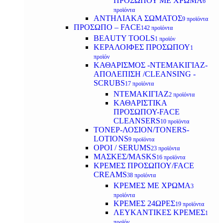
ΠΡΟΣΩΠΟΥ ΜΕ ΧΡΩΜΑ
6
προϊόντα
ΑΝΤΗΛΙΑΚΑ ΣΩΜΑΤΟΣ
9 προϊόντα
ΠΡΟΣΩΠΟ – FACE
142 προϊόντα
BEAUTY TOOLS
1 προϊόν
ΚΕΡΑΛΟΙΦΕΣ ΠΡΟΣΩΠΟΥ
1
προϊόν
ΚΑΘΑΡΙΣΜΟΣ -ΝΤΕΜΑΚΙΓΙΑΖ-
ΑΠΟΛΕΠΙΣΗ /CLEANSING -
SCRUBS
17 προϊόντα
ΝΤΕΜΑΚΙΓΙΑΖ
2 προϊόντα
ΚΑΘΑΡΙΣΤΙΚΑ
ΠΡΟΣΩΠΟΥ-FACE
CLEANSERS
10 προϊόντα
ΤΟΝΕΡ-ΛΟΣΙΟΝ/TONERS-
LOTIONS
9 προϊόντα
ΟΡΟΙ / SERUMS
23 προϊόντα
ΜΑΣΚΕΣ/MASKS
16 προϊόντα
ΚΡΕΜΕΣ ΠΡΟΣΩΠΟΥ/FACE
CREAMS
38 προϊόντα
ΚΡΕΜΕΣ ΜΕ ΧΡΩΜΑ
3
προϊόντα
ΚΡΕΜΕΣ 24ΩΡΕΣ
19 προϊόντα
ΛΕΥΚΑΝΤΙΚΕΣ ΚΡΕΜΕΣ
1
προϊόν