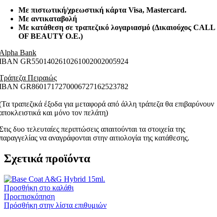
Με πιστωτική/χρεωστική κάρτα Visa
, Mastercard.
Με αντικαταβολή
Με κατάθεση σε τραπεζικό λογαριασμό (Δικαιούχος CALL
OF BEAUTY O.E.)
Alpha Bank
ΙΒΑΝ GR5501402610261002002005924
Τράπεζα Πειραιώς
ΙΒΑΝ GR8601717270006727162523782
(Τα τραπεζικά έξοδα για μεταφορά από άλλη τράπεζα θα επιβαρύνουν
αποκλειστικά και μόνο τον πελάτη)
Στις δυο τελευταίες περιπτώσεις απαιτούνται τα στοιχεία της
παραγγελίας να αναγράφονται στην αιτιολογία της κατάθεσης.
Σχετικά προϊόντα
Προσθήκη στο καλάθι
Προεπισκόπηση
Πρόσθήκη στην λίστα επιθυμιών