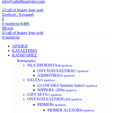
info@callofbeautypro.com
Σύνδεση / Εγγραφή
0
0
προϊόντα
0,00
€
Μενού
0
προϊόντα
ΑΡΧΙΚΗ
ΚΑΤΑΣΤΗΜΑ
ΚΑΤΗΓΟΡΙΕΣ
Κατηγορίες
ΝΕΑ ΠΡΟΪΟΝΤΑ
44 προϊόντα
ΟΝΥΧΟΠΛΑΣΤΙΚΗ
27 προϊόντα
ΑΙΣΘΗΤΙΚΗ
16 προϊόντα
SALES
31 προϊόντα
GLOW ERA Summer Sales
25 προϊόντα
NIPPERS -20%
6 προϊόντα
GIFT SETS
11 προϊόντα
ΟΝΥΧΟΠΛΑΣΤΙΚΗ
1,820 προϊόντα
PRIMER
8 προϊόντα
PRIMER ALEZORI
4 προϊόντα