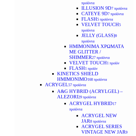
προϊόντα
ILLUSION 9D
7 προϊόντα
CATEYE 9D
7 προϊόντα
FLASH
5 προϊόντα
VELVET TOUCH
5
προϊόντα
JELLY (GLASS)
9
προϊόντα
ΗΜΙΜΟΝΙΜA ΧΡΩΜΑΤΑ
ΜΕ GLITTER /
SHIMMER
27 προϊόντα
VELVET TOUCH
1 προϊόν
FLASH
1 προϊόν
KINETICS SHIELD
ΗΜΙΜΟΝΙΜΟ
168 προϊόντα
ACRYGEL
57 προϊόντα
A&G HYBRID (ACRYLGEL) –
ALEZORI
29 προϊόντα
ACRYGEL HYBRID
17
προϊόντα
ACRYGEL NEW
JAR
8 προϊόντα
ACRYGEL SERIES
VINTAGE NEW JAR
9