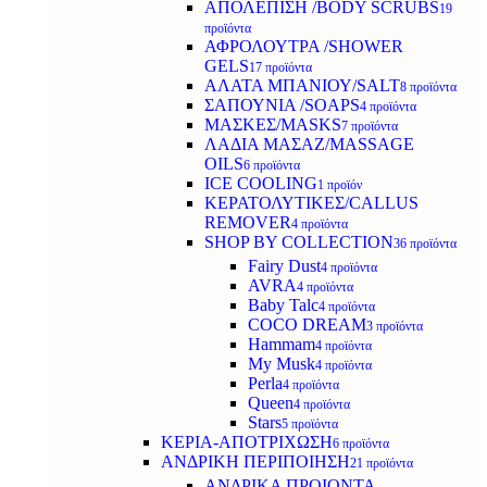
ΑΠΟΛΕΠΙΣΗ /BODY SCRUBS
19
προϊόντα
ΑΦΡΟΛΟΥΤΡΑ /SHOWER
GELS
17 προϊόντα
ΑΛΑΤΑ ΜΠΑΝΙΟΥ/SALT
8 προϊόντα
ΣΑΠΟΥΝΙΑ /SOAPS
4 προϊόντα
ΜΑΣΚΕΣ/MASKS
7 προϊόντα
ΛΑΔΙΑ ΜΑΣΑΖ/MASSAGE
OILS
6 προϊόντα
ICE COOLING
1 προϊόν
ΚΕΡΑΤΟΛΥΤΙΚΕΣ/CALLUS
REMOVER
4 προϊόντα
SHOP BY COLLECTION
36 προϊόντα
Fairy Dust
4 προϊόντα
AVRA
4 προϊόντα
Baby Talc
4 προϊόντα
COCO DREAM
3 προϊόντα
Hammam
4 προϊόντα
My Musk
4 προϊόντα
Perla
4 προϊόντα
Queen
4 προϊόντα
Stars
5 προϊόντα
ΚΕΡΙΑ-ΑΠΟΤΡΙΧΩΣΗ
6 προϊόντα
ΑΝΔΡΙΚΗ ΠΕΡΙΠΟΙΗΣΗ
21 προϊόντα
ΑΝΔΡΙΚΑ ΠΡΟΙΟΝΤΑ