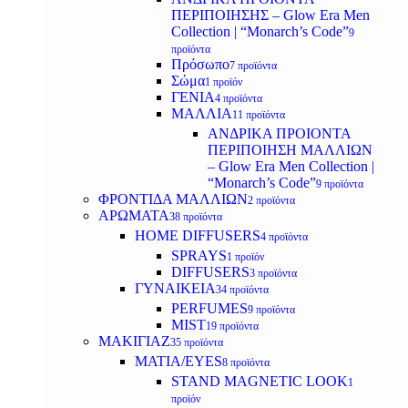
ΠΕΡΙΠΟΙΗΣΗΣ – Glow Era Men
Collection | “Monarch’s Code”
9
προϊόντα
Πρόσωπο
7 προϊόντα
Σώμα
1 προϊόν
ΓΕΝΙΑ
4 προϊόντα
ΜΑΛΛΙΑ
11 προϊόντα
ΑΝΔΡΙΚΑ ΠΡΟΙΟΝΤΑ
ΠΕΡΙΠΟΙΗΣΗ ΜΑΛΛΙΩΝ
– Glow Era Men Collection |
“Monarch’s Code”
9 προϊόντα
ΦΡΟΝΤΙΔΑ ΜΑΛΛΙΩΝ
2 προϊόντα
ΑΡΩΜΑΤΑ
38 προϊόντα
HOME DIFFUSERS
4 προϊόντα
SPRAYS
1 προϊόν
DIFFUSERS
3 προϊόντα
ΓΥΝΑΙΚΕΙΑ
34 προϊόντα
PERFUMES
9 προϊόντα
MIST
19 προϊόντα
ΜΑΚΙΓΙΑΖ
35 προϊόντα
ΜΑΤΙΑ/EYES
8 προϊόντα
STAND MAGNETIC LOOK
1
προϊόν