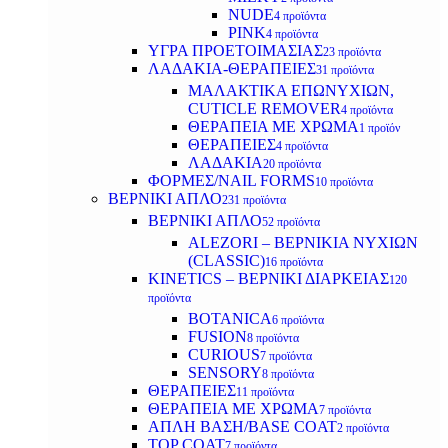
NUDE
4 προϊόντα
PINK
4 προϊόντα
ΥΓΡΑ ΠΡΟΕΤΟΙΜΑΣΙΑΣ
23 προϊόντα
ΛΑΔΑΚΙΑ-ΘΕΡΑΠΕΙΕΣ
31 προϊόντα
ΜΑΛΑΚΤΙΚΑ ΕΠΩΝΥΧΙΩΝ,
CUTICLE REMOVER
4 προϊόντα
ΘΕΡΑΠΕΙΑ ΜΕ ΧΡΩΜΑ
1 προϊόν
ΘΕΡΑΠΕΙΕΣ
4 προϊόντα
ΛΑΔΑΚΙΑ
20 προϊόντα
ΦΟΡΜΕΣ/NAIL FORMS
10 προϊόντα
ΒΕΡΝΙΚΙ ΑΠΛΟ
231 προϊόντα
ΒΕΡΝΙΚΙ ΑΠΛΟ
52 προϊόντα
ALEZORI – ΒΕΡΝΙΚΙΑ ΝΥΧΙΩΝ
(CLASSIC)
16 προϊόντα
KINETICS – ΒΕΡΝΙΚΙ ΔΙΑΡΚΕΙΑΣ
120
προϊόντα
BOTANICA
6 προϊόντα
FUSION
8 προϊόντα
CURIOUS
7 προϊόντα
SENSORY
8 προϊόντα
ΘΕΡΑΠΕΙΕΣ
11 προϊόντα
ΘΕΡΑΠΕΙΑ ΜΕ ΧΡΩΜΑ
7 προϊόντα
ΑΠΛΗ ΒΑΣΗ/BASE COAT
2 προϊόντα
TOP COAT
7 προϊόντα