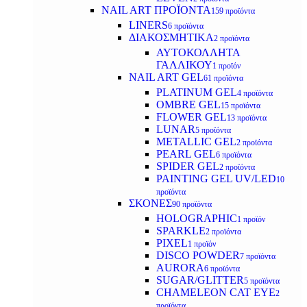
NAIL ART ΠΡΟΪΟΝΤΑ
159 προϊόντα
LINERS
6 προϊόντα
ΔΙΑΚΟΣΜΗΤΙΚΑ
2 προϊόντα
ΑΥΤΟΚΟΛΛΗΤΑ
ΓΑΛΛΙΚΟΥ
1 προϊόν
NAIL ART GEL
61 προϊόντα
PLATINUM GEL
4 προϊόντα
OMBRE GEL
15 προϊόντα
FLOWER GEL
13 προϊόντα
LUNAR
5 προϊόντα
METALLIC GEL
2 προϊόντα
PEARL GEL
6 προϊόντα
SPIDER GEL
2 προϊόντα
PAINTING GEL UV/LED
10
προϊόντα
ΣΚΟΝΕΣ
90 προϊόντα
HOLOGRAPHIC
1 προϊόν
SPARKLE
2 προϊόντα
PIXEL
1 προϊόν
DISCO POWDER
7 προϊόντα
AURORA
6 προϊόντα
SUGAR/GLITTER
5 προϊόντα
CHAMELEON CAT EYE
2
προϊόντα