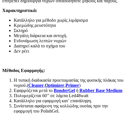
επιτρέπει δημιουργία νυχιών οποιουδήποτε μήκους και πάχους.
Χαρακτηριστικά
:
Κατάλληλο για μέθοδο χωρίς λιμάρισμα
Κρεμώδης ρευστότητα
Σκληρό
Μεγάλη διάρκεια και αντοχή.
Ενδυνάμωση λεπτών νυχιών
Διατηρεί καλά το σχήμα του
Δεν ρέει
Μέθοδος Εφαρμογής
:
Η τυπική διαδικασία προετοιμασίας της φυσικής πλάκας του
νυχιού.(
Cleaner
,
Optimizer
,
Primer
)
Εφαρμόζεται μετά το
Bonder
Gel
ή
Rubber
Base
Medium
Πολυμερίζεται 60’’ σε λάμπα Led48watt
Κατάλληλο για εφαρμογή κατ’ επανάληψη.
Συνίσταται αφαίρεση της κολλώδης ουσίας πριν την
εφαρμογή του PolishGel.