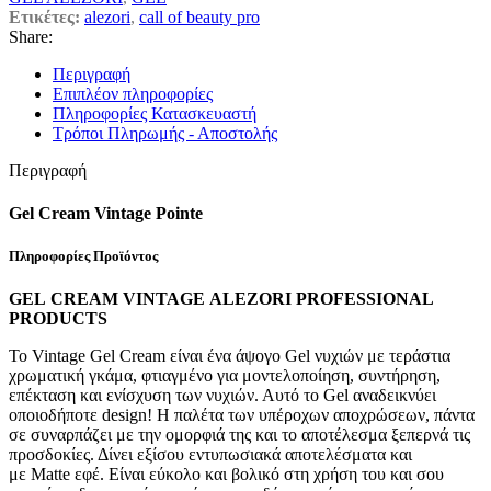
Ετικέτες:
alezori
,
call of beauty pro
Share:
Περιγραφή
Επιπλέον πληροφορίες
Πληροφορίες Κατασκευαστή
Τρόποι Πληρωμής - Αποστολής
Περιγραφή
Gel Cream Vintage Pointe
Πληροφορίες Προϊόντος
GEL CREAM
VINTAGE
ALEZORI PROFESSIONAL
PRODUCTS
Το Vintage Gel Cream είναι ένα άψογο Gel νυχιών με τεράστια
χρωματική γκάμα, φτιαγμένο για μοντελοποίηση, συντήρηση,
επέκταση και ενίσχυση των νυχιών. Αυτό το Gel αναδεικνύει
οποιοδήποτε design! Η παλέτα των υπέροχων αποχρώσεων, πάντα
σε συναρπάζει με την ομορφιά της και το αποτέλεσμα ξεπερνά τις
προσδοκίες. Δίνει εξίσου εντυπωσιακά αποτελέσματα και
με Matte εφέ. Είναι εύκολο και βολικό στη χρήση του και σου