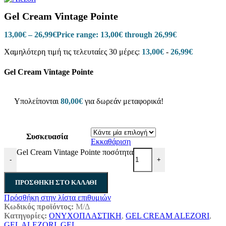
Gel Cream Vintage Pointe
13,00
€
–
26,99
€
Price range: 13,00€ through 26,99€
Χαμηλότερη τιμή τις τελευταίες 30 μέρες:
13,00
€
-
26,99
€
Gel Cream Vintage Pointe
Υπολείπονται
80,00
€
για δωρεάν μεταφορικά!
Συσκευασία
Εκκαθάριση
Gel Cream Vintage Pointe ποσότητα
-
+
ΠΡΟΣΘΉΚΗ ΣΤΟ ΚΑΛΆΘΙ
Πρόσθήκη στην λίστα επιθυμιών
Κωδικός προϊόντος:
Μ/Δ
Κατηγορίες:
ΟΝΥΧΟΠΛΑΣΤΙΚΗ
,
GEL CREAM ALEZORI
,
GEL ALEZORI
,
GEL