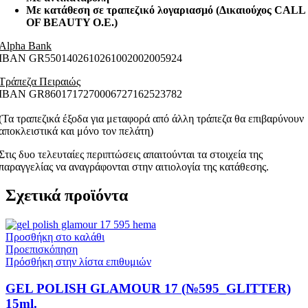
Με κατάθεση σε τραπεζικό λογαριασμό (Δικαιούχος CALL
OF BEAUTY O.E.)
Alpha Bank
ΙΒΑΝ GR5501402610261002002005924
Τράπεζα Πειραιώς
ΙΒΑΝ GR8601717270006727162523782
(Τα τραπεζικά έξοδα για μεταφορά από άλλη τράπεζα θα επιβαρύνουν
αποκλειστικά και μόνο τον πελάτη)
Στις δυο τελευταίες περιπτώσεις απαιτούνται τα στοιχεία της
παραγγελίας να αναγράφονται στην αιτιολογία της κατάθεσης.
Σχετικά προϊόντα
Προσθήκη στο καλάθι
Προεπισκόπηση
Πρόσθήκη στην λίστα επιθυμιών
GEL POLISH GLAMOUR 17 (№595_GLITTER)
15ml.