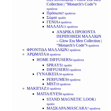
Collection | “Monarch’s Code”
9
προϊόντα
Πρόσωπο
7 προϊόντα
Σώμα
1 προϊόν
ΓΕΝΙΑ
4 προϊόντα
ΜΑΛΛΙΑ
11 προϊόντα
ΑΝΔΡΙΚΑ ΠΡΟΙΟΝΤΑ
ΠΕΡΙΠΟΙΗΣΗ ΜΑΛΛΙΩΝ
– Glow Era Men Collection |
“Monarch’s Code”
9 προϊόντα
ΦΡΟΝΤΙΔΑ ΜΑΛΛΙΩΝ
2 προϊόντα
ΑΡΩΜΑΤΑ
38 προϊόντα
HOME DIFFUSERS
4 προϊόντα
SPRAYS
1 προϊόν
DIFFUSERS
3 προϊόντα
ΓΥΝΑΙΚΕΙΑ
34 προϊόντα
PERFUMES
9 προϊόντα
MIST
19 προϊόντα
ΜΑΚΙΓΙΑΖ
35 προϊόντα
ΜΑΤΙΑ/EYES
8 προϊόντα
STAND MAGNETIC LOOK
1
προϊόν
ΜΑΣΚΑΡΑ/MASCARA
7 προϊόντα