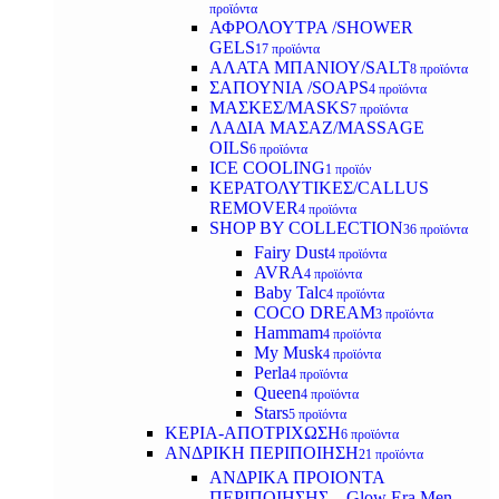
προϊόντα
ΑΦΡΟΛΟΥΤΡΑ /SHOWER
GELS
17 προϊόντα
ΑΛΑΤΑ ΜΠΑΝΙΟΥ/SALT
8 προϊόντα
ΣΑΠΟΥΝΙΑ /SOAPS
4 προϊόντα
ΜΑΣΚΕΣ/MASKS
7 προϊόντα
ΛΑΔΙΑ ΜΑΣΑΖ/MASSAGE
OILS
6 προϊόντα
ICE COOLING
1 προϊόν
ΚΕΡΑΤΟΛΥΤΙΚΕΣ/CALLUS
REMOVER
4 προϊόντα
SHOP BY COLLECTION
36 προϊόντα
Fairy Dust
4 προϊόντα
AVRA
4 προϊόντα
Baby Talc
4 προϊόντα
COCO DREAM
3 προϊόντα
Hammam
4 προϊόντα
My Musk
4 προϊόντα
Perla
4 προϊόντα
Queen
4 προϊόντα
Stars
5 προϊόντα
ΚΕΡΙΑ-ΑΠΟΤΡΙΧΩΣΗ
6 προϊόντα
ΑΝΔΡΙΚΗ ΠΕΡΙΠΟΙΗΣΗ
21 προϊόντα
ΑΝΔΡΙΚΑ ΠΡΟΙΟΝΤΑ
ΠΕΡΙΠΟΙΗΣΗΣ – Glow Era Men