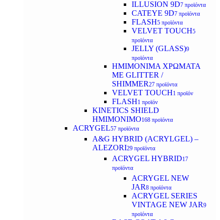
ILLUSION 9D
7 προϊόντα
CATEYE 9D
7 προϊόντα
FLASH
5 προϊόντα
VELVET TOUCH
5
προϊόντα
JELLY (GLASS)
9
προϊόντα
ΗΜΙΜΟΝΙΜA ΧΡΩΜΑΤΑ
ΜΕ GLITTER /
SHIMMER
27 προϊόντα
VELVET TOUCH
1 προϊόν
FLASH
1 προϊόν
KINETICS SHIELD
ΗΜΙΜΟΝΙΜΟ
168 προϊόντα
ACRYGEL
57 προϊόντα
A&G HYBRID (ACRYLGEL) –
ALEZORI
29 προϊόντα
ACRYGEL HYBRID
17
προϊόντα
ACRYGEL NEW
JAR
8 προϊόντα
ACRYGEL SERIES
VINTAGE NEW JAR
9
προϊόντα