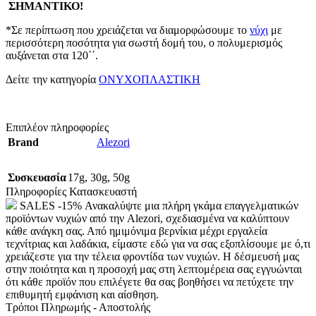
ΣΗΜΑΝΤΙΚΟ!
*Σε περίπτωση που χρειάζεται να διαμορφώσουμε το
νύχι
με
περισσότερη ποσότητα για σωστή δομή του, ο πολυμερισμός
αυξάνεται στα 120΄΄.
Δείτε την κατηγορία
ΟΝΥΧΟΠΛΑΣΤΙΚΗ
Επιπλέον πληροφορίες
Brand
Alezori
Συσκευασία
17g
,
30g
,
50g
Πληροφορίες Κατασκευαστή
SALES -15% Ανακαλύψτε μια πλήρη γκάμα επαγγελματικών
προϊόντων νυχιών από την Alezori, σχεδιασμένα να καλύπτουν
κάθε ανάγκη σας. Από ημιμόνιμα βερνίκια μέχρι εργαλεία
τεχνίτριας και λαδάκια, είμαστε εδώ για να σας εξοπλίσουμε με ό,τι
χρειάζεστε για την τέλεια φροντίδα των νυχιών. Η δέσμευσή μας
στην ποιότητα και η προσοχή μας στη λεπτομέρεια σας εγγυώνται
ότι κάθε προϊόν που επιλέγετε θα σας βοηθήσει να πετύχετε την
επιθυμητή εμφάνιση και αίσθηση.
Τρόποι Πληρωμής - Αποστολής