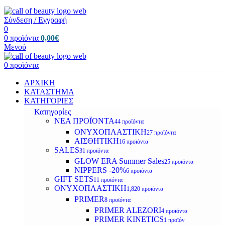
Σύνδεση / Εγγραφή
0
0
προϊόντα
0,00
€
Μενού
0
προϊόντα
ΑΡΧΙΚΗ
ΚΑΤΑΣΤΗΜΑ
ΚΑΤΗΓΟΡΙΕΣ
Κατηγορίες
ΝΕΑ ΠΡΟΪΟΝΤΑ
44 προϊόντα
ΟΝΥΧΟΠΛΑΣΤΙΚΗ
27 προϊόντα
ΑΙΣΘΗΤΙΚΗ
16 προϊόντα
SALES
31 προϊόντα
GLOW ERA Summer Sales
25 προϊόντα
NIPPERS -20%
6 προϊόντα
GIFT SETS
11 προϊόντα
ΟΝΥΧΟΠΛΑΣΤΙΚΗ
1,820 προϊόντα
PRIMER
8 προϊόντα
PRIMER ALEZORI
4 προϊόντα
PRIMER KINETICS
1 προϊόν