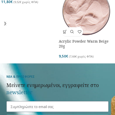
11,80
€
(
9,52
€
χωρίς ΦΠΑ)
Acrylic Powder Warm Beige
20g
9,50
€
(
7,66
€
χωρίς ΦΠΑ)
ΝΕΑ & ΠΡΟΣΦΟΡΕΣ
Μείνετε ενημερωμένοι, εγγραφείτε στο
newsletter