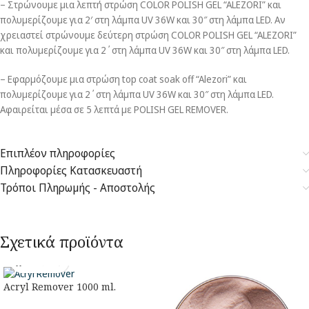
– Στρώνουμε μια λεπτή στρώση COLOR POLISH GEL “ALEZORI” και
πολυμερίζουμε για 2′ στη λάμπα UV 36W και 30″ στη λάμπα LED. Αν
χρειαστεί στρώνουμε δεύτερη στρώση COLOR POLISH GEL “ALEZORI”
και πολυμερίζουμε για 2΄στη λάμπα UV 36W και 30″ στη λάμπα LED.
– Εφαρμόζουμε μια στρώση top coat soak off “Alezori” και
πολυμερίζουμε για 2΄στη λάμπα UV 36W και 30″ στη λάμπα LED.
Αφαιρείται μέσα σε 5 λεπτά με POLISH GEL REMOVER.
Επιπλέον πληροφορίες
Πληροφορίες Κατασκευαστή
Τρόποι Πληρωμής - Αποστολής
Σχετικά προϊόντα
Acryl Remover 1000 ml.