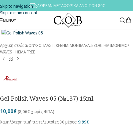
ΔΩΡΕΑΝ ΜΕΤΑΦΟΡΙΚΑ ΑΝΩ ΤΩΝ 80€
Skip to navigation
Skip to main content
ΜΕΝΟΥ
Κλικ για μεγέθυνση
Αρχική σελίδα
/
ΟΝΥΧΟΠΛΑΣΤΙΚΗ
/
ΗΜΙΜΟΝΙΜΑ
/
ALEZORI ΗΜΙΜΟΝΙΜΟ
/
WAVES - HEMA FREE
Gel Polish Waves 05 (№137) 15ml.
10,00
€
(
8,06
€
χωρίς ΦΠΑ)
Χαμηλότερη τιμή τις τελευταίες 30 μέρες:
9,99
€