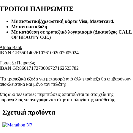
ΤΡΟΠΟΙ ΠΛΗΡΩΜΗΣ
Με πιστωτική/χρεωστική κάρτα Visa
, Mastercard.
Με αντικαταβολή
Με κατάθεση σε τραπεζικό λογαριασμό (Δικαιούχος CALL
OF BEAUTY O.E.)
Alpha Bank
ΙΒΑΝ GR5501402610261002002005924
Τράπεζα Πειραιώς
ΙΒΑΝ GR8601717270006727162523782
(Τα τραπεζικά έξοδα για μεταφορά από άλλη τράπεζα θα επιβαρύνουν
αποκλειστικά και μόνο τον πελάτη)
Στις δυο τελευταίες περιπτώσεις απαιτούνται τα στοιχεία της
παραγγελίας να αναγράφονται στην αιτιολογία της κατάθεσης.
Σχετικά προϊόντα