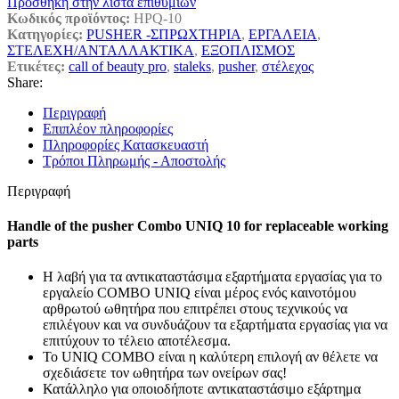
Πρόσθήκη στην λίστα επιθυμιών
Κωδικός προϊόντος:
HPQ-10
Κατηγορίες:
PUSHER -ΣΠΡΩΧΤΗΡΙΑ
,
ΕΡΓΑΛΕΙΑ
,
ΣΤΕΛΕΧΗ/ΑΝΤΑΛΛΑΚΤΙΚΑ
,
ΕΞΟΠΛΙΣΜΟΣ
Ετικέτες:
call of beauty pro
,
staleks
,
pusher
,
στέλεχος
Share:
Περιγραφή
Επιπλέον πληροφορίες
Πληροφορίες Κατασκευαστή
Τρόποι Πληρωμής - Αποστολής
Περιγραφή
Handle of the pusher Combo UNIQ 10 for replaceable working
parts
Η λαβή για τα αντικαταστάσιμα εξαρτήματα εργασίας για το
εργαλείο COMBO UNIQ είναι μέρος ενός καινοτόμου
αρθρωτού ωθητήρα που επιτρέπει στους τεχνικούς να
επιλέγουν και να συνδυάζουν τα εξαρτήματα εργασίας για να
επιτύχουν το τέλειο αποτέλεσμα.
Το UNIQ COMBO είναι η καλύτερη επιλογή αν θέλετε να
σχεδιάσετε τον ωθητήρα των ονείρων σας!
Κατάλληλο για οποιοδήποτε αντικαταστάσιμο εξάρτημα