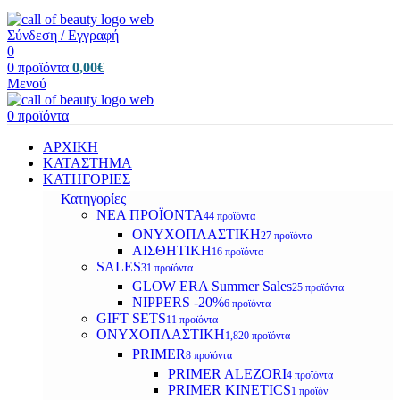
Σύνδεση / Εγγραφή
0
0
προϊόντα
0,00
€
Μενού
0
προϊόντα
ΑΡΧΙΚΗ
ΚΑΤΑΣΤΗΜΑ
ΚΑΤΗΓΟΡΙΕΣ
Κατηγορίες
ΝΕΑ ΠΡΟΪΟΝΤΑ
44 προϊόντα
ΟΝΥΧΟΠΛΑΣΤΙΚΗ
27 προϊόντα
ΑΙΣΘΗΤΙΚΗ
16 προϊόντα
SALES
31 προϊόντα
GLOW ERA Summer Sales
25 προϊόντα
NIPPERS -20%
6 προϊόντα
GIFT SETS
11 προϊόντα
ΟΝΥΧΟΠΛΑΣΤΙΚΗ
1,820 προϊόντα
PRIMER
8 προϊόντα
PRIMER ALEZORI
4 προϊόντα
PRIMER KINETICS
1 προϊόν