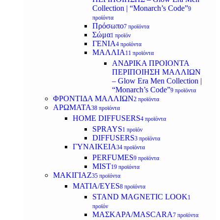
Collection | “Monarch’s Code”
9
προϊόντα
Πρόσωπο
7 προϊόντα
Σώμα
1 προϊόν
ΓΕΝΙΑ
4 προϊόντα
ΜΑΛΛΙΑ
11 προϊόντα
ΑΝΔΡΙΚΑ ΠΡΟΙΟΝΤΑ
ΠΕΡΙΠΟΙΗΣΗ ΜΑΛΛΙΩΝ
– Glow Era Men Collection |
“Monarch’s Code”
9 προϊόντα
ΦΡΟΝΤΙΔΑ ΜΑΛΛΙΩΝ
2 προϊόντα
ΑΡΩΜΑΤΑ
38 προϊόντα
HOME DIFFUSERS
4 προϊόντα
SPRAYS
1 προϊόν
DIFFUSERS
3 προϊόντα
ΓΥΝΑΙΚΕΙΑ
34 προϊόντα
PERFUMES
9 προϊόντα
MIST
19 προϊόντα
ΜΑΚΙΓΙΑΖ
35 προϊόντα
ΜΑΤΙΑ/EYES
8 προϊόντα
STAND MAGNETIC LOOK
1
προϊόν
ΜΑΣΚΑΡΑ/MASCARA
7 προϊόντα