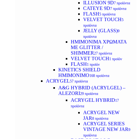
ILLUSION 9D
7 προϊόντα
CATEYE 9D
7 προϊόντα
FLASH
5 προϊόντα
VELVET TOUCH
5
προϊόντα
JELLY (GLASS)
9
προϊόντα
ΗΜΙΜΟΝΙΜA ΧΡΩΜΑΤΑ
ΜΕ GLITTER /
SHIMMER
27 προϊόντα
VELVET TOUCH
1 προϊόν
FLASH
1 προϊόν
KINETICS SHIELD
ΗΜΙΜΟΝΙΜΟ
168 προϊόντα
ACRYGEL
57 προϊόντα
A&G HYBRID (ACRYLGEL) –
ALEZORI
29 προϊόντα
ACRYGEL HYBRID
17
προϊόντα
ACRYGEL NEW
JAR
8 προϊόντα
ACRYGEL SERIES
VINTAGE NEW JAR
9
προϊόντα