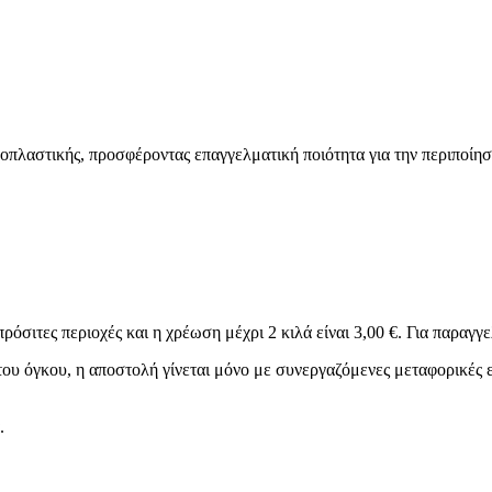
χοπλαστικής, προσφέροντας επαγγελματική ποιότητα για την περιποίησ
w Era Men Collection | “Monarch’s Code”
9 προϊόντα
ΜΑΛΛΙΩΝ – Glow Era Men Collection | “Monarch’s Code”
9 προ
ρόσιτες περιοχές και η χρέωση μέχρι 2 κιλά είναι 3,00 €. Για παραγγε
υ όγκου, η αποστολή γίνεται μόνο με συνεργαζόμενες μεταφορικές ετα
.