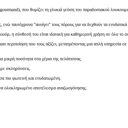
 προϊόντα
rmand), που θυμίζει τη γλυκιά γεύση του παραδοσιακού λουκουμιού 
 ενώ ταυτόχρονα “ανοίγει” τους πόρους για να δεχθούν τα ενυδατικά
νικιούρ, η σύνθεσή του είναι ιδανική για καθημερινή χρήση σε όλο το
ium περιποίηση που τους αξίζει, μετατρέποντας μια απλή υπηρεσία σε
33 προϊόντα
τα
ια μικρή ποσότητα στα χέρια της πελάτισσας.
ντα
 με σκληρύνσεις.
α
όντα
σα πιο φωτεινή και ενυδατωμένη.
 ένα ολοκληρωμένο αποτέλεσμα αναζωογόνησης.
ντα
ER
4 προϊόντα