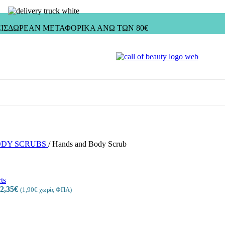
ΙΣ
ΔΩΡΕΑΝ ΜΕΤΑΦΟΡΙΚΑ ΑΝΩ ΤΩΝ 80€
ODY SCRUBS
/
Hands and Body Scrub
LE REMOVER
4 προϊόντα
2,35
€
(
1,90
€
χωρίς ΦΠΑ)
SSIC)
16 προϊόντα