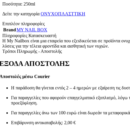
COCO DREAM
Ποσότητα: 250ml
3 προϊόντα
Hammam
4 προϊόντα
Δείτε την κατηγορία
ΟΝΥΧΟΠΛΑΣΤΤΙΚΗ
My Musk
4 προϊόντα
Perla
4 προϊόντα
Επιπλέον πληροφορίες
Queen
4 προϊόντα
Brand
MY NAIL BOX
Stars
5 προϊόντα
ΚΕΡΙΑ-ΑΠΟΤΡΙΧΩΣΗ
Πληροφορίες Κατασκευαστή
6 προϊόντα
ΑΝΔΡΙΚΗ ΠΕΡΙΠΟΙΗΣΗ
Η My Nailbox είναι μια εταιρεία που εξειδικεύεται σε προϊόντα ονυ
21 προϊόντα
λύσεις για την τέλεια φροντίδα και αισθητική των νυχιών.
ΑΝΔΡΙΚΑ ΠΡΟΙΟΝΤΑ ΠΕΡΙΠΟΙΗΣΗΣ – Glo
Τρόποι Πληρωμής - Αποστολής
Πρόσωπο
7 προϊόντα
Σώμα
1 προϊόν
ΕΞΟΔΑ ΑΠΟΣΤΟΛΗΣ
ΓΕΝΙΑ
4 προϊόντα
ΜΑΛΛΙΑ
11 προϊόντα
ΑΝΔΡΙΚΑ ΠΡΟΙΟΝΤΑ ΠΕΡΙΠΟΙΗΣΗ 
Αποστολές μέσω Courier
ΦΡΟΝΤΙΔΑ ΜΑΛΛΙΩΝ
2 προϊόντα
ΑΡΩΜΑΤΑ
38 προϊόντα
Η παράδοση θα γίνεται εντός 2 – 4 ημερών με εξαίρεση τις δυσπ
HOME DIFFUSERS
4 προϊόντα
SPRAYS
Για παραγγελίες που αφορούν επαγγελματικό εξοπλισμό, λόγω το
1 προϊόν
DIFFUSERS
προεξόφληση.
3 προϊόντα
ΓΥΝΑΙΚΕΙΑ
34 προϊόντα
Για παραγγελίες άνω των 100 ευρώ είναι δωρεάν τα μεταφορικά
PERFUMES
9 προϊόντα
MIST
19 προϊόντα
Επιβάρυνση αντικαταβολής: 2,00 €
ΜΑΚΙΓΙΑΖ
35 προϊόντα