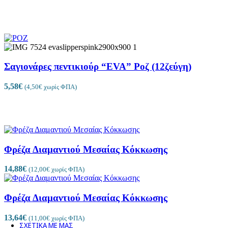
Σαγιονάρες πεντικιούρ “EVA” Ροζ (12ζεύγη)
IMPERIAL
5,58
€
(
4,50
€
χωρίς ΦΠΑ)
Φρέζα Διαμαντιού Μεσαίας Κόκκωσης
14,88
€
(
12,00
€
χωρίς ΦΠΑ)
Φρέζα Διαμαντιού Μεσαίας Κόκκωσης
13,64
€
(
11,00
€
χωρίς ΦΠΑ)
ΣΧΕΤΙΚΑ ΜΕ ΜΑΣ