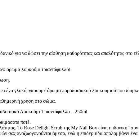
UNSCREEN
18 προϊόντα
 ΧΡΩΜΑ
6 προϊόντα
Ιδανικό για να δώσει την αίσθηση καθαρότητας και απαλότητας στο τέ
ΕΠΙΣΗ /CLEANSING -SCRUBS
17 προϊόντα
θανο άρωμα λουκούμι τριαντάφυλλο!
CE CLEANSERS
10 προϊόντα
 προϊόντα
τωση.
ει ένα γλυκό, γκουρμέ άρωμα παραδοσιακού λουκουμιού που διαρκε
S
38 προϊόντα
 καθημερινή χρήση στο σώμα.
ραδοσιακό Λουκούμι Τριαντάφυλλο – 250ml
οκιμάσατε ποτέ.
τητας. Το Rose Delight Scrub της My Nail Box είναι η ιδανική “συντ
όντα
MS
εριών σας αναζωογονούνται άμεσα, ενώ η επιδερμίδα απολαμβάνει ένα
3 προϊόντα