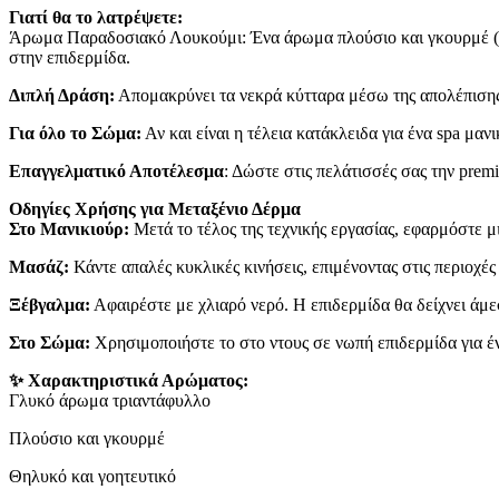
23
Γιατί θα το λατρέψετε:
LIP BALM
7 προϊόντα
Άρωμα Παραδοσιακό Λουκούμι: Ένα άρωμα πλούσιο και γκουρμέ (gou
LIP MASK
2 προϊόντα
στην επιδερμίδα.
LIP BUTTER
9 προϊόντα
SCRUB ΧΕΙΛΙΩΝ
2 προϊόντα
Διπλή Δράση:
Απομακρύνει τα νεκρά κύτταρα μέσω της απολέπισης,
ΚΡΕΜΕΣ ΧΕΡΙΩΝ/HAND CREAMS
17 προϊόντα
ΣΩΜΑ/BODY
130 προϊόντα
Για όλο το Σώμα:
Αν και είναι η τέλεια κατάκλειδα για ένα spa μα
ΚΡΕΜΕΣ ΠΟΔΙΩΝ
2 προϊόντα
ΚΡΕΜΕΣ ΣΩΜΑΤΟΣ/BODY LOTIONS
Επαγγελματικό Αποτέλεσμα
: Δώστε στις πελάτισσές σας την prem
SHIMMERING BODY LOTIONS
7 προϊόν
BODY BUTTER
Οδηγίες Χρήσης για Μεταξένιο Δέρμα
2 προϊόντα
ΛΑΔΙΑ ΣΩΜΑΤΟΣ /BODY OILS
Στο Μανικιούρ:
Μετά το τέλος της τεχνικής εργασίας, εφαρμόστε μ
14 προϊό
CANDLE MASSAGE
3 προϊόντα
Μασάζ:
Κάντε απαλές κυκλικές κινήσεις, επιμένοντας στις περιοχές
ΑΠΟΛΕΠΙΣΗ /BODY SCRUBS
19 προϊόντ
ΑΦΡΟΛΟΥΤΡΑ /SHOWER GELS
17 προϊ
Ξέβγαλμα:
Αφαιρέστε με χλιαρό νερό. Η επιδερμίδα θα δείχνει άμε
ΑΛΑΤΑ ΜΠΑΝΙΟΥ/SALT
8 προϊόντα
ΣΑΠΟΥΝΙΑ /SOAPS
4 προϊόντα
Στο Σώμα:
Χρησιμοποιήστε το στο ντους σε νωπή επιδερμίδα για
ΜΑΣΚΕΣ/MASKS
7 προϊόντα
ΛΑΔΙΑ ΜΑΣΑΖ/MASSAGE OILS
6 προϊό
✨ Χαρακτηριστικά Αρώματος:
ICE COOLING
1 προϊόν
Γλυκό άρωμα τριαντάφυλλο
ΚΕΡΑΤΟΛΥΤΙΚΕΣ/CALLUS REMOV
SHOP BY COLLECTION
36 προϊόντα
Πλούσιο και γκουρμέ
Fairy Dust
4 προϊόντα
AVRA
Θηλυκό και γοητευτικό
4 προϊόντα
Baby Talc
4 προϊόντα