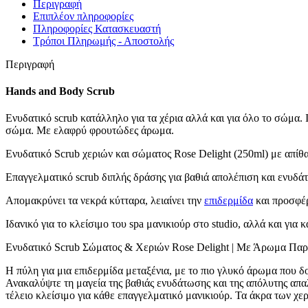
Περιγραφή
ΑΙΣΘΗΤΙΚΗ
338 προϊόντα
Επιπλέον πληροφορίες
ΑΝΤΗΛΙΑΚΗ ΠΡΟΣΤΑΣΙΑ
24 προϊόντα
Πληροφορίες Κατασκευαστή
AFTER SUN
1 προϊόν
Τρόποι Πληρωμής - Αποστολής
ΑΝΤΗΛΙΑΚΕΣ ΠΡΟΣΩΠΟΥ /FACE S
ΑΝΤΗΛΙΑΚΕΣ ΠΡΟΣΩΠΟΥ ΜΕ
Περιγραφή
ΑΝΤΗΛΙΑΚΑ ΣΩΜΑΤΟΣ
9 προϊόντα
ΠΡΟΣΩΠΟ – FACE
142 προϊόντα
Hands and Body Scrub
BEAUTY TOOLS
1 προϊόν
ΚΕΡΑΛΟΙΦΕΣ ΠΡΟΣΩΠΟΥ
Ενυδατικό scrub κατάλληλο για τα χέρια αλλά και για όλο το σώμα. 
1 προϊόν
ΚΑΘΑΡΙΣΜΟΣ -ΝΤΕΜΑΚΙΓΙΑΖ-ΑΠΟΛ
σώμα. Με ελαφρύ φρουτώδες άρωμα.
ΝΤΕΜΑΚΙΓΙΑΖ
2 προϊόντα
Ενυδατικό Scrub χεριών και σώματος Rose Delight (250ml) με απί
ΚΑΘΑΡΙΣΤΙΚΑ ΠΡΟΣΩΠΟΥ-FA
ΤΟΝΕΡ-ΛΟΣΙΟΝ/TONERS-LOTIONS
9
Επαγγελματικό scrub διπλής δράσης για βαθιά απολέπιση και ενυδά
ΟΡΟΙ / SERUMS
23 προϊόντα
ΜΑΣΚΕΣ/MASKS
16 προϊόντα
Απομακρύνει τα νεκρά κύτταρα, λειαίνει την
επιδερμίδα
και προσφέρ
ΚΡΕΜΕΣ ΠΡΟΣΩΠΟΥ/FACE CREAM
ΚΡΕΜΕΣ ΜΕ ΧΡΩΜΑ
3 προϊόντα
Ιδανικό για το κλείσιμο του spa μανικιούρ στο studio, αλλά και για
ΚΡΕΜΕΣ 24ΩΡΕΣ
19 προϊόντα
ΛΕΥΚΑΝΤΙΚΕΣ ΚΡΕΜΕΣ
Ενυδατικό Scrub Σώματος & Χεριών Rose Delight | Με Άρωμα Πα
1 προϊόν
ΚΡΕΜΕΣ ΗΜΕΡΑΣ
8 προϊόντα
ΚΡΕΜΕΣ ΝΥΚΤΟΣ
Η πύλη για μια επιδερμίδα μεταξένια, με το πιο γλυκό άρωμα που δ
5 προϊόντα
ΚΡΕΜΕΣ ΜΑΤΙΩΝ/EYE CREAMS
Ανακαλύψτε τη μαγεία της βαθιάς ενυδάτωσης και της απόλυτης απαλό
8 προϊ
ΚΡΕΜΕΣ ΜΕ ΚΑΛΥΨΗ/BB-CC CREA
τέλειο κλείσιμο για κάθε επαγγελματικό μανικιούρ. Τα άκρα των χ
ΠΕΡΙΠΟΙΗΣΗ ΧΕΙΛΙΩΝ/LIP BALMS