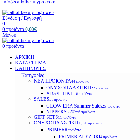
info@callofbeautypro.com
Σύνδεση / Εγγραφή
0
0
προϊόντα
0,00
€
Μενού
0
προϊόντα
ΑΡΧΙΚΗ
ΚΑΤΑΣΤΗΜΑ
ΚΑΤΗΓΟΡΙΕΣ
Κατηγορίες
ΝΕΑ ΠΡΟΪΟΝΤΑ
44 προϊόντα
ΟΝΥΧΟΠΛΑΣΤΙΚΗ
27 προϊόντα
ΑΙΣΘΗΤΙΚΗ
16 προϊόντα
SALES
31 προϊόντα
GLOW ERA Summer Sales
25 προϊόντα
NIPPERS -20%
6 προϊόντα
GIFT SETS
11 προϊόντα
ΟΝΥΧΟΠΛΑΣΤΙΚΗ
1,820 προϊόντα
PRIMER
8 προϊόντα
PRIMER ALEZORI
4 προϊόντα