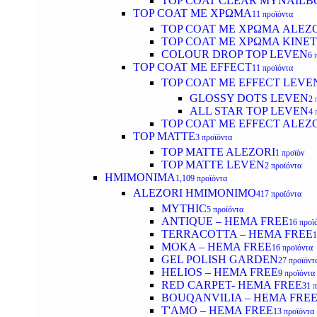
TOP COAT CLEAR MYNAILB
TOP COAT ΜΕ ΧΡΩΜΑ
11 προϊόντα
TOP COAT ΜΕ ΧΡΩΜΑ ALEZ
TOP COAT ΜΕ ΧΡΩΜΑ KINET
COLOUR DROP TOP LEVEN
6 
TOP COAT ΜΕ EFFECT
11 προϊόντα
TOP COAT ME EFFECT LEVE
GLOSSY DOTS LEVEN
2 
ALL STAR TOP LEVEN
4 
TOP COAT ME EFFECT ALEZ
TOP MATTE
3 προϊόντα
TOP MATTE ALEZORI
1 προϊόν
TOP MATTE LEVEN
2 προϊόντα
ΗΜΙΜΟΝΙΜΑ
1,109 προϊόντα
ALEZORI ΗΜΙΜΟΝΙΜΟ
417 προϊόντα
MYTHIC
5 προϊόντα
ANTIQUE – HEMA FREE
16 προϊ
TERRACOTTA – HEMA FREE
1
MOKA – HEMA FREE
16 προϊόντα
GEL POLISH GARDEN
27 προϊόντ
HELIOS – HEMA FREE
9 προϊόντα
RED CARPET- HEMA FREE
31 
BOUQANVILIA – HEMA FRE
T'AMO – HEMA FREE
13 προϊόντα