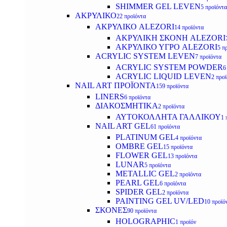
SHIMMER GEL LEVEN
5 προϊόντα
ΑΚΡΥΛΙΚΟ
22 προϊόντα
ΑΚΡΥΛΙΚΟ ALEZORI
14 προϊόντα
ΑΚΡΥΛΙΚΗ ΣΚΟΝΗ ALEZORI
ΑΚΡΥΛΙΚΟ ΥΓΡΟ ALEZORI
5 π
ACRYLIC SYSTEM LEVEN
7 προϊόντα
ACRYLIC SYSTEM POWDER
6
ACRYLIC LIQUID LEVEN
2 προ
NAIL ART ΠΡΟΪΟΝΤΑ
159 προϊόντα
LINERS
6 προϊόντα
ΔΙΑΚΟΣΜΗΤΙΚΑ
2 προϊόντα
ΑΥΤΟΚΟΛΛΗΤΑ ΓΑΛΛΙΚΟΥ
1 
NAIL ART GEL
61 προϊόντα
PLATINUM GEL
4 προϊόντα
OMBRE GEL
15 προϊόντα
FLOWER GEL
13 προϊόντα
LUNAR
5 προϊόντα
METALLIC GEL
2 προϊόντα
PEARL GEL
6 προϊόντα
SPIDER GEL
2 προϊόντα
PAINTING GEL UV/LED
10 προϊό
ΣΚΟΝΕΣ
90 προϊόντα
HOLOGRAPHIC
1 προϊόν