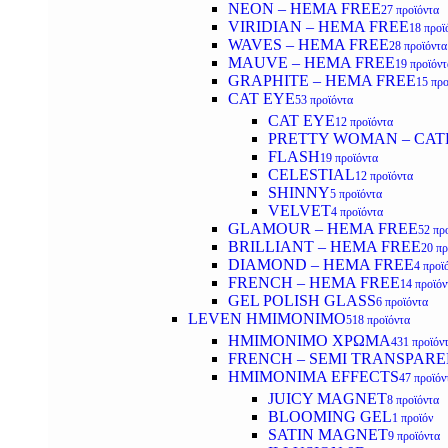
NEON – HEMA FREE
27 προϊόντα
VIRIDIAN – HEMA FREE
18 προϊ
WAVES – HEMA FREE
28 προϊόντα
MAUVE – HEMA FREE
19 προϊόντ
GRAPHITE – HEMA FREE
15 προ
CAT EYE
53 προϊόντα
CAT EYE
12 προϊόντα
PRETTY WOMAN – CAT
FLASH
19 προϊόντα
CELESTIAL
12 προϊόντα
SHINNY
5 προϊόντα
VELVET
4 προϊόντα
GLAMOUR – HEMA FREE
52 πρ
BRILLIANT – HEMA FREE
20 πρ
DIAMOND – HEMA FREE
4 προϊ
FRENCH – HEMA FREE
14 προϊόν
GEL POLISH GLASS
6 προϊόντα
LEVEN ΗΜΙΜΟΝΙΜΟ
518 προϊόντα
ΗΜΙΜΟΝΙΜΟ ΧΡΩΜΑ
431 προϊόν
FRENCH – SEMI TRANSPARE
HMIMONIMA EFFECTS
47 προϊόν
JUICY MAGNET
8 προϊόντα
BLOOMING GEL
1 προϊόν
SATIN MAGNET
9 προϊόντα