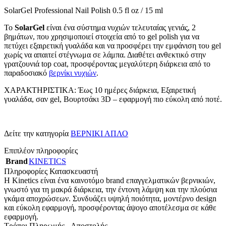
SolarGel Professional Nail Polish 0.5 fl oz / 15 ml
Το
SolarGel
είναι ένα σύστημα νυχιών τελευταίας γενιάς, 2
βημάτων, που χρησιμοποιεί στοιχεία από το gel polish για να
πετύχει εξαιρετική γυαλάδα και να προσφέρει την εμφάνιση του gel
χωρίς να απαιτεί στέγνωμα σε λάμπα. Διαθέτει ανθεκτικό στην
γρατζουνιά top coat, προσφέροντας μεγαλύτερη διάρκεια από το
παραδοσιακό
βερνίκι νυχιών
.
ΧΑΡΑΚΤΗΡΙΣΤΙΚΑ: Έως 10 ημέρες διάρκεια, Εξαιρετική
γυαλάδα, σαν gel, Βουρτσάκι 3D – εφαρμογή πιο εύκολη από ποτέ.
Δείτε την κατηγορία
ΒΕΡΝΙΚΙ ΑΠΛΟ
Επιπλέον πληροφορίες
Brand
KINETICS
Πληροφορίες Κατασκευαστή
Η Kinetics είναι ένα καινοτόμο brand επαγγελματικών βερνικιών,
γνωστό για τη μακρά διάρκεια, την έντονη λάμψη και την πλούσια
γκάμα αποχρώσεων. Συνδυάζει υψηλή ποιότητα, μοντέρνο design
και εύκολη εφαρμογή, προσφέροντας άψογο αποτέλεσμα σε κάθε
εφαρμογή.
Τρόποι Πληρωμής - Αποστολής