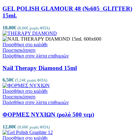
GEL POLISH GLAMOUR 48 (№605_GLITTER)
15ml.
10,00
€
(
8,06
€
χωρίς ΦΠΑ)
Προσθήκη στο καλάθι
Προεπισκόπηση
Πρόσθήκη στην λίστα επιθυμιών
Nail Therapy Diamond 15ml
6,50
€
(
5,24
€
χωρίς ΦΠΑ)
Προσθήκη στο καλάθι
Προεπισκόπηση
Πρόσθήκη στην λίστα επιθυμιών
ΦΟΡΜΕΣ ΝΥΧΙΩΝ (ρολό 500 τεμ)
12,00
€
(
9,68
€
χωρίς ΦΠΑ)
Προσθήκη στο καλάθι