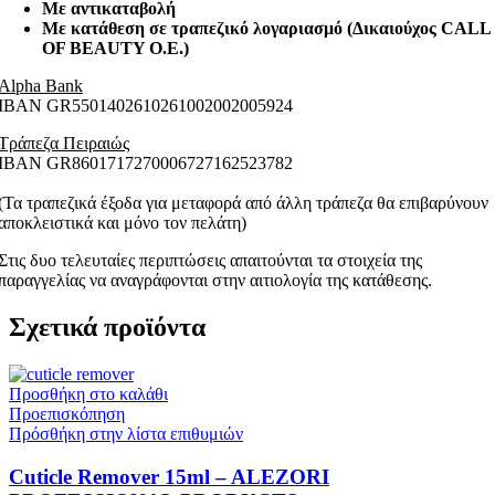
Με αντικαταβολή
Με κατάθεση σε τραπεζικό λογαριασμό (Δικαιούχος CALL
OF BEAUTY O.E.)
Alpha Bank
ΙΒΑΝ GR5501402610261002002005924
Τράπεζα Πειραιώς
ΙΒΑΝ GR8601717270006727162523782
(Τα τραπεζικά έξοδα για μεταφορά από άλλη τράπεζα θα επιβαρύνουν
αποκλειστικά και μόνο τον πελάτη)
Στις δυο τελευταίες περιπτώσεις απαιτούνται τα στοιχεία της
παραγγελίας να αναγράφονται στην αιτιολογία της κατάθεσης.
Σχετικά προϊόντα
Προσθήκη στο καλάθι
Προεπισκόπηση
Πρόσθήκη στην λίστα επιθυμιών
Cuticle Remover 15ml – ALEZORI