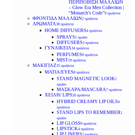
ΠΕΡΙΠΟΙΗΣΗ ΜΑΛΛΙΩΝ
– Glow Era Men Collection |
“Monarch’s Code”
9 προϊόντα
ΦΡΟΝΤΙΔΑ ΜΑΛΛΙΩΝ
2 προϊόντα
ΑΡΩΜΑΤΑ
38 προϊόντα
HOME DIFFUSERS
4 προϊόντα
SPRAYS
1 προϊόν
DIFFUSERS
3 προϊόντα
ΓΥΝΑΙΚΕΙΑ
34 προϊόντα
PERFUMES
9 προϊόντα
MIST
19 προϊόντα
ΜΑΚΙΓΙΑΖ
35 προϊόντα
ΜΑΤΙΑ/EYES
8 προϊόντα
STAND MAGNETIC LOOK
1
προϊόν
ΜΑΣΚΑΡΑ/MASCARA
7 προϊόντα
ΧΕΙΛΗ/ LIPS
26 προϊόντα
HYBRID CREAMY LIP OILS
4
προϊόντα
STAND LIPS TO REMEMBER
1
προϊόν
LIP GLOSS
9 προϊόντα
LIPSTICK
4 προϊόντα
LIP LINERS
2 προϊόντα