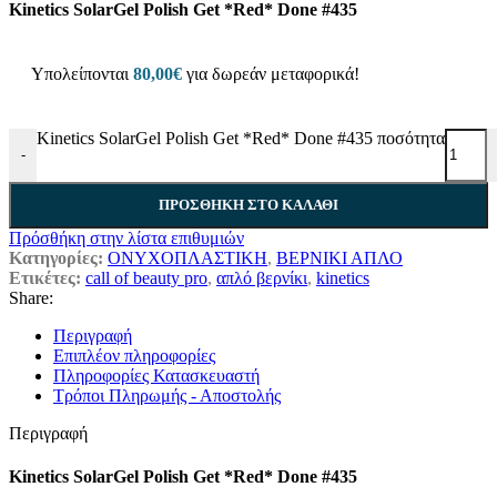
Kinetics SolarGel Polish Get *Red* Done #435
Υπολείπονται
80,00
€
για δωρεάν μεταφορικά!
Kinetics SolarGel Polish Get *Red* Done #435 ποσότητα
-
ΠΡΟΣΘΉΚΗ ΣΤΟ ΚΑΛΆΘΙ
Πρόσθήκη στην λίστα επιθυμιών
Κατηγορίες:
ΟΝΥΧΟΠΛΑΣΤΙΚΗ
,
ΒΕΡΝΙΚΙ ΑΠΛΟ
Ετικέτες:
call of beauty pro
,
απλό βερνίκι
,
kinetics
Share:
Περιγραφή
Επιπλέον πληροφορίες
Πληροφορίες Κατασκευαστή
Τρόποι Πληρωμής - Αποστολής
Περιγραφή
Kinetics SolarGel Polish Get *Red* Done #435