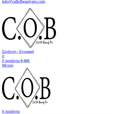
info@callofbeautypro.com
Σύνδεση / Εγγραφή
0
0
προϊόντα
0,00
€
Μενού
0
προϊόντα