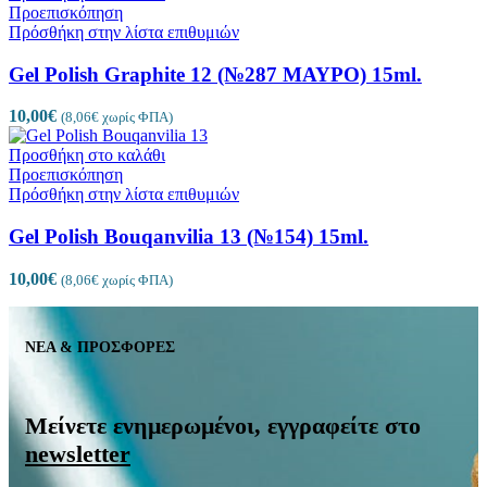
Προεπισκόπηση
Πρόσθήκη στην λίστα επιθυμιών
Gel Polish Graphite 12 (№287 ΜΑΥΡΟ) 15ml.
10,00
€
(
8,06
€
χωρίς ΦΠΑ)
Προσθήκη στο καλάθι
Προεπισκόπηση
Πρόσθήκη στην λίστα επιθυμιών
Gel Polish Bouqanvilia 13 (№154) 15ml.
10,00
€
(
8,06
€
χωρίς ΦΠΑ)
ΝΕΑ & ΠΡΟΣΦΟΡΕΣ
Μείνετε ενημερωμένοι, εγγραφείτε στο
newsletter