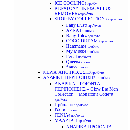
ICE COOLING
1 προϊόν
ΚΕΡΑΤΟΛΥΤΙΚΕΣ/CALLUS
REMOVER
4 προϊόντα
SHOP BY COLLECTION
36 προϊόντα
Fairy Dust
4 προϊόντα
AVRA
4 προϊόντα
Baby Talc
4 προϊόντα
COCO DREAM
3 προϊόντα
Hammam
4 προϊόντα
My Musk
4 προϊόντα
Perla
4 προϊόντα
Queen
4 προϊόντα
Stars
5 προϊόντα
ΚΕΡΙΑ-ΑΠΟΤΡΙΧΩΣΗ
6 προϊόντα
ΑΝΔΡΙΚΗ ΠΕΡΙΠΟΙΗΣΗ
21 προϊόντα
ΑΝΔΡΙΚΑ ΠΡΟΙΟΝΤΑ
ΠΕΡΙΠΟΙΗΣΗΣ – Glow Era Men
Collection | “Monarch’s Code”
9
προϊόντα
Πρόσωπο
7 προϊόντα
Σώμα
1 προϊόν
ΓΕΝΙΑ
4 προϊόντα
ΜΑΛΛΙΑ
11 προϊόντα
ΑΝΔΡΙΚΑ ΠΡΟΙΟΝΤΑ