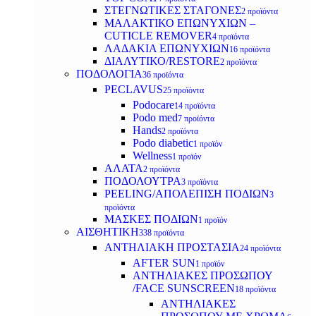
ΣΤΕΓΝΩΤΙΚΕΣ ΣΤΑΓΟΝΕΣ
2 προϊόντα
ΜΑΛΑΚΤΙΚΟ ΕΠΩΝΥΧΙΩΝ –
CUTICLE REMOVER
4 προϊόντα
ΛΑΔΑΚΙΑ ΕΠΩΝΥΧΙΩΝ
16 προϊόντα
ΔΙΑΛΥΤΙΚΟ/RESTORE
2 προϊόντα
ΠΟΔΟΛΟΓΙΑ
36 προϊόντα
PECLAVUS
25 προϊόντα
Podocare
14 προϊόντα
Podo med
7 προϊόντα
Hands
2 προϊόντα
Podo diabetic
1 προϊόν
Wellness
1 προϊόν
ΑΛΑΤΑ
2 προϊόντα
ΠΟΔΟΛΟΥΤΡΑ
3 προϊόντα
PEELING/ΑΠΟΛΕΠΙΣΗ ΠΟΔΙΩΝ
3
προϊόντα
ΜΑΣΚΕΣ ΠΟΔΙΩΝ
1 προϊόν
ΑΙΣΘΗΤΙΚΗ
338 προϊόντα
ΑΝΤΗΛΙΑΚΗ ΠΡΟΣΤΑΣΙΑ
24 προϊόντα
AFTER SUN
1 προϊόν
ΑΝΤΗΛΙΑΚΕΣ ΠΡΟΣΩΠΟΥ
/FACE SUNSCREEN
18 προϊόντα
ΑΝΤΗΛΙΑΚΕΣ