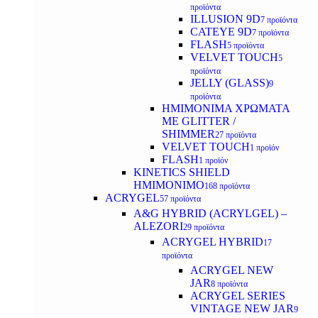
προϊόντα
ILLUSION 9D
7 προϊόντα
CATEYE 9D
7 προϊόντα
FLASH
5 προϊόντα
VELVET TOUCH
5
προϊόντα
JELLY (GLASS)
9
προϊόντα
ΗΜΙΜΟΝΙΜA ΧΡΩΜΑΤΑ
ΜΕ GLITTER /
SHIMMER
27 προϊόντα
VELVET TOUCH
1 προϊόν
FLASH
1 προϊόν
KINETICS SHIELD
ΗΜΙΜΟΝΙΜΟ
168 προϊόντα
ACRYGEL
57 προϊόντα
A&G HYBRID (ACRYLGEL) –
ALEZORI
29 προϊόντα
ACRYGEL HYBRID
17
προϊόντα
ACRYGEL NEW
JAR
8 προϊόντα
ACRYGEL SERIES
VINTAGE NEW JAR
9