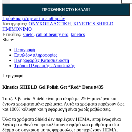
ΠΡΟΣΘΉΚΗ ΣΤΟ ΚΑΛΆΘΙ
Πρόσθήκη στην λίστα επιθυμιών
Κατηγορίες:
ΟΝΥΧΟΠΛΑΣΤΙΚΗ
,
KINETICS SHIELD
ΗΜΙΜΟΝΙΜΟ
Ετικέτες:
shield
,
call of beauty pro
,
kinetics
Share:
Περιγραφή
Επιπλέον πληροφορίες
Πληροφορίες Κατασκευαστή
Τρόποι Πληρωμής - Αποστολής
Περιγραφή
Kinetics SHIELD Gel Polish Get *Red* Done #435
Το τζελ βερνίκι Shield είναι μια σειρά με 250+ μοντέρνα και
έντονα χρωματισμένα χρώματα. Αυτά τα χρώματα παρέχουν έως
και 100% κάλυψη και η εφαρμογή είναι χωρίς ραβδώσεις.
Όλα τα χρώματα Shield δεν περιέχουν HEMA, επομένως είναι
λιγότερο πιθανό να προκαλέσουν κνησμό και ερυθρότητα στο
δέρμα σε σύγκριση με τις φόρμουλες που περιέχουν HEMA.