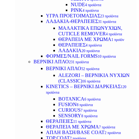
NUDE
4 προϊόντα
PINK
4 προϊόντα
ΥΓΡΑ ΠΡΟΕΤΟΙΜΑΣΙΑΣ
23 προϊόντα
ΛΑΔΑΚΙΑ-ΘΕΡΑΠΕΙΕΣ
31 προϊόντα
ΜΑΛΑΚΤΙΚΑ ΕΠΩΝΥΧΙΩΝ,
CUTICLE REMOVER
4 προϊόντα
ΘΕΡΑΠΕΙΑ ΜΕ ΧΡΩΜΑ
1 προϊόν
ΘΕΡΑΠΕΙΕΣ
4 προϊόντα
ΛΑΔΑΚΙΑ
20 προϊόντα
ΦΟΡΜΕΣ/NAIL FORMS
10 προϊόντα
ΒΕΡΝΙΚΙ ΑΠΛΟ
231 προϊόντα
ΒΕΡΝΙΚΙ ΑΠΛΟ
52 προϊόντα
ALEZORI – ΒΕΡΝΙΚΙΑ ΝΥΧΙΩΝ
(CLASSIC)
16 προϊόντα
KINETICS – ΒΕΡΝΙΚΙ ΔΙΑΡΚΕΙΑΣ
120
προϊόντα
BOTANICA
6 προϊόντα
FUSION
8 προϊόντα
CURIOUS
7 προϊόντα
SENSORY
8 προϊόντα
ΘΕΡΑΠΕΙΕΣ
11 προϊόντα
ΘΕΡΑΠΕΙΑ ΜΕ ΧΡΩΜΑ
7 προϊόντα
ΑΠΛΗ ΒΑΣΗ/BASE COAT
2 προϊόντα
TOP COAT
7 προϊόντα