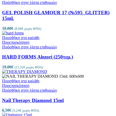
Πρόσθήκη στην λίστα επιθυμιών
GEL POLISH GLAMOUR 17 (№595_GLITTER)
15ml.
10,00
€
(
8,06
€
χωρίς ΦΠΑ)
Προσθήκη στο καλάθι
Προεπισκόπηση
Πρόσθήκη στην λίστα επιθυμιών
HARD FORMS Alezori (250τεμ.)
19,00
€
(
15,32
€
χωρίς ΦΠΑ)
Προσθήκη στο καλάθι
Προεπισκόπηση
Πρόσθήκη στην λίστα επιθυμιών
Nail Therapy Diamond 15ml
6,50
€
(
5,24
€
χωρίς ΦΠΑ)