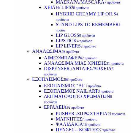
ΜΑΣΚΑΡΑ/MASCARA
7 προϊόντα
ΧΕΙΛΗ/ LIPS
26 προϊόντα
HYBRID CREAMY LIP OILS
4
προϊόντα
STAND LIPS TO REMEMBER
1
προϊόν
LIP GLOSS
9 προϊόντα
LIPSTICK
4 προϊόντα
LIP LINERS
2 προϊόντα
ΑΝΑΛΩΣΙΜΑ
93 προϊόντα
ΛΙΜΕΣ/ΜΠΑΦΕΡ
62 προϊόντα
ΑΝΑΛΩΣΙΜΑ ΜΙΑΣ ΧΡΗΣΗΣ
31 προϊόντα
DISPENSER /ΑΝΤΛΙΕΣ/ΔΟΧΕΙΑ
3
προϊόντα
ΕΞΟΠΛΙΣΜΟΣ
268 προϊόντα
ΕΞΟΠΛΙΣΜΟΣ "AI"
7 προϊόντα
ΕΞΟΠΛΙΣΜΟΣ NAIL ART
3 προϊόντα
ΔΕΙΓΜΑΤΟΛΟΓΙΟ ΧΡΩΜΑΤΩΝ
8
προϊόντα
ΕΡΓΑΛΕΙΑ
92 προϊόντα
PUSHER -ΣΠΡΩΧΤΗΡΙΑ
25 προϊόντα
ΜΑΓΝΗΤΕΣ
7 προϊόντα
ΨΑΛΙΔΑΚΙΑ
16 προϊόντα
ΠΕΝΣΕΣ – ΚΟΦΤΕΣ
27 προϊόντα