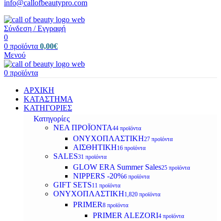
info@callofbeautypro.com
Σύνδεση / Εγγραφή
0
0
προϊόντα
0,00
€
Μενού
0
προϊόντα
ΑΡΧΙΚΗ
ΚΑΤΑΣΤΗΜΑ
ΚΑΤΗΓΟΡΙΕΣ
Κατηγορίες
ΝΕΑ ΠΡΟΪΟΝΤΑ
44 προϊόντα
ΟΝΥΧΟΠΛΑΣΤΙΚΗ
27 προϊόντα
ΑΙΣΘΗΤΙΚΗ
16 προϊόντα
SALES
31 προϊόντα
GLOW ERA Summer Sales
25 προϊόντα
NIPPERS -20%
6 προϊόντα
GIFT SETS
11 προϊόντα
ΟΝΥΧΟΠΛΑΣΤΙΚΗ
1,820 προϊόντα
PRIMER
8 προϊόντα
PRIMER ALEZORI
4 προϊόντα