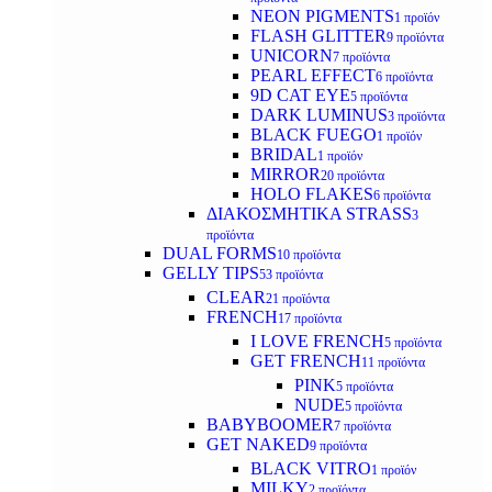
NEON PIGMENTS
1 προϊόν
FLASH GLITTER
9 προϊόντα
UNICORN
7 προϊόντα
PEARL EFFECT
6 προϊόντα
9D CAT EYE
5 προϊόντα
DARK LUMINUS
3 προϊόντα
BLACK FUEGO
1 προϊόν
BRIDAL
1 προϊόν
MIRROR
20 προϊόντα
HOLO FLAKES
6 προϊόντα
ΔΙΑΚΟΣΜΗΤΙΚΑ STRASS
3
προϊόντα
DUAL FORMS
10 προϊόντα
GELLY TIPS
53 προϊόντα
CLEAR
21 προϊόντα
FRENCH
17 προϊόντα
I LOVE FRENCH
5 προϊόντα
GET FRENCH
11 προϊόντα
PINK
5 προϊόντα
NUDE
5 προϊόντα
BABYBOOMER
7 προϊόντα
GET NAKED
9 προϊόντα
BLACK VITRO
1 προϊόν
MILKY
2 προϊόντα