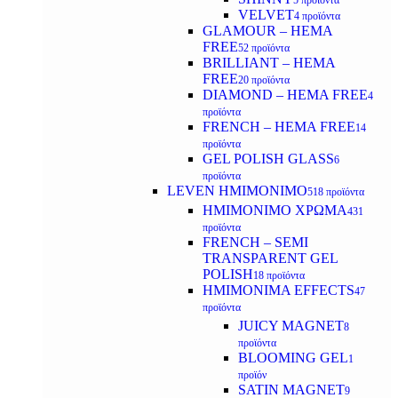
5 προϊόντα
VELVET
4 προϊόντα
GLAMOUR – HEMA
FREE
52 προϊόντα
BRILLIANT – HEMA
FREE
20 προϊόντα
DIAMOND – HEMA FREE
4
προϊόντα
FRENCH – HEMA FREE
14
προϊόντα
GEL POLISH GLASS
6
προϊόντα
LEVEN ΗΜΙΜΟΝΙΜΟ
518 προϊόντα
ΗΜΙΜΟΝΙΜΟ ΧΡΩΜΑ
431
προϊόντα
FRENCH – SEMI
TRANSPARENT GEL
POLISH
18 προϊόντα
HMIMONIMA EFFECTS
47
προϊόντα
JUICY MAGNET
8
προϊόντα
BLOOMING GEL
1
προϊόν
SATIN MAGNET
9