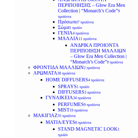
ΠΕΡΙΠΟΙΗΣΗΣ – Glow Era Men
Collection | “Monarch’s Code”
9
προϊόντα
Πρόσωπο
7 προϊόντα
Σώμα
1 προϊόν
ΓΕΝΙΑ
4 προϊόντα
ΜΑΛΛΙΑ
11 προϊόντα
ΑΝΔΡΙΚΑ ΠΡΟΙΟΝΤΑ
ΠΕΡΙΠΟΙΗΣΗ ΜΑΛΛΙΩΝ
– Glow Era Men Collection |
“Monarch’s Code”
9 προϊόντα
ΦΡΟΝΤΙΔΑ ΜΑΛΛΙΩΝ
2 προϊόντα
ΑΡΩΜΑΤΑ
38 προϊόντα
HOME DIFFUSERS
4 προϊόντα
SPRAYS
1 προϊόν
DIFFUSERS
3 προϊόντα
ΓΥΝΑΙΚΕΙΑ
34 προϊόντα
PERFUMES
9 προϊόντα
MIST
19 προϊόντα
ΜΑΚΙΓΙΑΖ
35 προϊόντα
ΜΑΤΙΑ/EYES
8 προϊόντα
STAND MAGNETIC LOOK
1
προϊόν