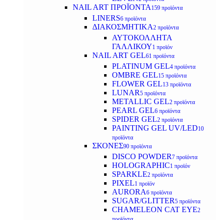
NAIL ART ΠΡΟΪΟΝΤΑ
159 προϊόντα
LINERS
6 προϊόντα
ΔΙΑΚΟΣΜΗΤΙΚΑ
2 προϊόντα
ΑΥΤΟΚΟΛΛΗΤΑ
ΓΑΛΛΙΚΟΥ
1 προϊόν
NAIL ART GEL
61 προϊόντα
PLATINUM GEL
4 προϊόντα
OMBRE GEL
15 προϊόντα
FLOWER GEL
13 προϊόντα
LUNAR
5 προϊόντα
METALLIC GEL
2 προϊόντα
PEARL GEL
6 προϊόντα
SPIDER GEL
2 προϊόντα
PAINTING GEL UV/LED
10
προϊόντα
ΣΚΟΝΕΣ
90 προϊόντα
DISCO POWDER
7 προϊόντα
HOLOGRAPHIC
1 προϊόν
SPARKLE
2 προϊόντα
PIXEL
1 προϊόν
AURORA
6 προϊόντα
SUGAR/GLITTER
5 προϊόντα
CHAMELEON CAT EYE
2
προϊόντα