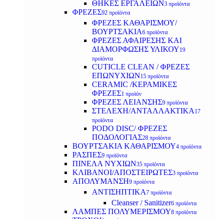
ΘΗΚΕΣ ΕΡΓΑΛΕΙΩΝ
3 προϊόντα
ΦΡΕΖΕΣ
92 προϊόντα
ΦΡΕΖΕΣ ΚΑΘΑΡΙΣΜΟΥ/
ΒΟΥΡΤΣΑΚΙΑ
6 προϊόντα
ΦΡΕΖΕΣ ΑΦΑΙΡΕΣΗΣ ΚΑΙ
ΔΙΑΜΟΡΦΩΣΗΣ ΥΛΙΚΟΥ
19
προϊόντα
CUTICLE CLEAN / ΦΡΕΖΕΣ
ΕΠΩΝΥΧΙΩΝ
15 προϊόντα
CERAMIC /ΚΕΡΑΜΙΚΕΣ
ΦΡΕΖΕΣ
1 προϊόν
ΦΡΕΖΕΣ ΛΕΙΑΝΣΗΣ
9 προϊόντα
ΣΤΕΛΕΧΗ/ΑΝΤΑΛΛΑΚΤΙΚΑ
17
προϊόντα
PODO DISC/ ΦΡΕΖΕΣ
ΠΟΔΟΛΟΓΙΑΣ
28 προϊόντα
ΒΟΥΡΤΣΑΚΙΑ ΚΑΘΑΡΙΣΜΟΥ
4 προϊόντα
ΡΑΣΠΕΣ
9 προϊόντα
ΠΙΝΕΛΑ ΝΥΧΙΩΝ
35 προϊόντα
ΚΛΙΒΑΝΟΙ/ΑΠΟΣΤΕΙΡΩΤΕΣ
3 προϊόντα
ΑΠΟΛΥΜΑΝΣΗ
9 προϊόντα
ΑΝΤΙΣΗΠΤΙΚΑ
7 προϊόντα
Cleanser / Sanitizer
6 προϊόντα
ΛΑΜΠΕΣ ΠΟΛΥΜΕΡΙΣΜΟΥ
8 προϊόντα