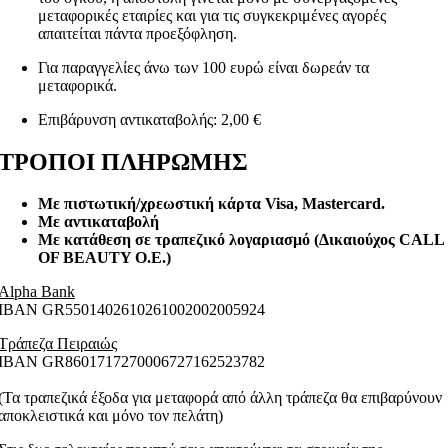
μεταφορικές εταιρίες και για τις συγκεκριμένες αγορές
απαιτείται πάντα προεξόφληση.
Για παραγγελίες άνω των 100 ευρώ είναι δωρεάν τα
μεταφορικά.
Επιβάρυνση αντικαταβολής: 2,00 €
ΤΡΟΠΟΙ ΠΛΗΡΩΜΗΣ
Με πιστωτική/χρεωστική κάρτα Visa
, Mastercard.
Με αντικαταβολή
Με κατάθεση σε τραπεζικό λογαριασμό (Δικαιούχος CALL
OF BEAUTY O.E.)
Alpha Bank
ΙΒΑΝ GR5501402610261002002005924
Τράπεζα Πειραιώς
ΙΒΑΝ GR8601717270006727162523782
(Τα τραπεζικά έξοδα για μεταφορά από άλλη τράπεζα θα επιβαρύνουν
αποκλειστικά και μόνο τον πελάτη)