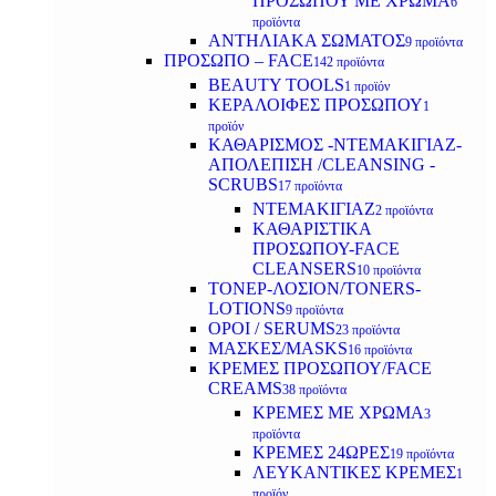
ΠΡΟΣΩΠΟΥ ΜΕ ΧΡΩΜΑ
6
προϊόντα
ΑΝΤΗΛΙΑΚΑ ΣΩΜΑΤΟΣ
9 προϊόντα
ΠΡΟΣΩΠΟ – FACE
142 προϊόντα
BEAUTY TOOLS
1 προϊόν
ΚΕΡΑΛΟΙΦΕΣ ΠΡΟΣΩΠΟΥ
1
προϊόν
ΚΑΘΑΡΙΣΜΟΣ -ΝΤΕΜΑΚΙΓΙΑΖ-
ΑΠΟΛΕΠΙΣΗ /CLEANSING -
SCRUBS
17 προϊόντα
ΝΤΕΜΑΚΙΓΙΑΖ
2 προϊόντα
ΚΑΘΑΡΙΣΤΙΚΑ
ΠΡΟΣΩΠΟΥ-FACE
CLEANSERS
10 προϊόντα
ΤΟΝΕΡ-ΛΟΣΙΟΝ/TONERS-
LOTIONS
9 προϊόντα
ΟΡΟΙ / SERUMS
23 προϊόντα
ΜΑΣΚΕΣ/MASKS
16 προϊόντα
ΚΡΕΜΕΣ ΠΡΟΣΩΠΟΥ/FACE
CREAMS
38 προϊόντα
ΚΡΕΜΕΣ ΜΕ ΧΡΩΜΑ
3
προϊόντα
ΚΡΕΜΕΣ 24ΩΡΕΣ
19 προϊόντα
ΛΕΥΚΑΝΤΙΚΕΣ ΚΡΕΜΕΣ
1
προϊόν