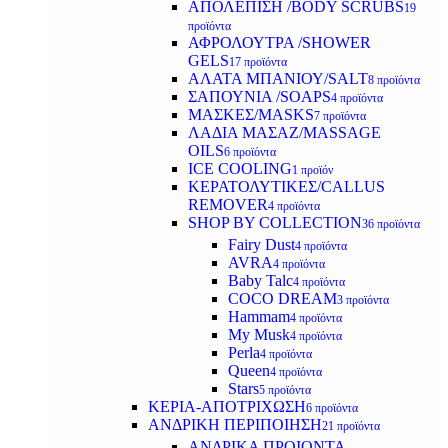
ΑΠΟΛΕΠΙΣΗ /BODY SCRUBS
19
προϊόντα
ΑΦΡΟΛΟΥΤΡΑ /SHOWER
GELS
17 προϊόντα
ΑΛΑΤΑ ΜΠΑΝΙΟΥ/SALT
8 προϊόντα
ΣΑΠΟΥΝΙΑ /SOAPS
4 προϊόντα
ΜΑΣΚΕΣ/MASKS
7 προϊόντα
ΛΑΔΙΑ ΜΑΣΑΖ/MASSAGE
OILS
6 προϊόντα
ICE COOLING
1 προϊόν
ΚΕΡΑΤΟΛΥΤΙΚΕΣ/CALLUS
REMOVER
4 προϊόντα
SHOP BY COLLECTION
36 προϊόντα
Fairy Dust
4 προϊόντα
AVRA
4 προϊόντα
Baby Talc
4 προϊόντα
COCO DREAM
3 προϊόντα
Hammam
4 προϊόντα
My Musk
4 προϊόντα
Perla
4 προϊόντα
Queen
4 προϊόντα
Stars
5 προϊόντα
ΚΕΡΙΑ-ΑΠΟΤΡΙΧΩΣΗ
6 προϊόντα
ΑΝΔΡΙΚΗ ΠΕΡΙΠΟΙΗΣΗ
21 προϊόντα
ΑΝΔΡΙΚΑ ΠΡΟΙΟΝΤΑ