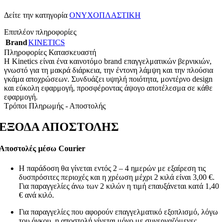
Δείτε την κατηγορία
ΟΝΥΧΟΠΛΑΣΤΙΚΗ
Επιπλέον πληροφορίες
Brand
KINETICS
Πληροφορίες Κατασκευαστή
Η Kinetics είναι ένα καινοτόμο brand επαγγελματικών βερνικιών,
γνωστό για τη μακρά διάρκεια, την έντονη λάμψη και την πλούσια
γκάμα αποχρώσεων. Συνδυάζει υψηλή ποιότητα, μοντέρνο design
και εύκολη εφαρμογή, προσφέροντας άψογο αποτέλεσμα σε κάθε
εφαρμογή.
Τρόποι Πληρωμής - Αποστολής
ΕΞΟΔΑ ΑΠΟΣΤΟΛΗΣ
Αποστολές μέσω Courier
Η παράδοση θα γίνεται εντός 2 – 4 ημερών με εξαίρεση τις
δυσπρόσιτες περιοχές και η χρέωση μέχρι 2 κιλά είναι 3,00 €.
Για παραγγελίες άνω των 2 κιλών η τιμή επαυξάνεται κατά 1,40
€ ανά κιλό.
Για παραγγελίες που αφορούν επαγγελματικό εξοπλισμό, λόγω
του όγκου, η αποστολή γίνεται μόνο με συνεργαζόμενες