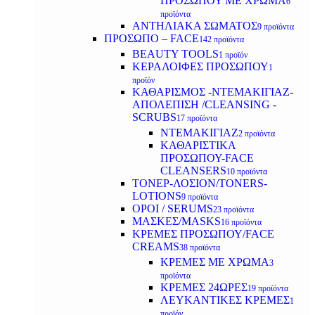
ΠΡΟΣΩΠΟΥ ΜΕ ΧΡΩΜΑ
6
προϊόντα
ΑΝΤΗΛΙΑΚΑ ΣΩΜΑΤΟΣ
9 προϊόντα
ΠΡΟΣΩΠΟ – FACE
142 προϊόντα
BEAUTY TOOLS
1 προϊόν
ΚΕΡΑΛΟΙΦΕΣ ΠΡΟΣΩΠΟΥ
1
προϊόν
ΚΑΘΑΡΙΣΜΟΣ -ΝΤΕΜΑΚΙΓΙΑΖ-
ΑΠΟΛΕΠΙΣΗ /CLEANSING -
SCRUBS
17 προϊόντα
ΝΤΕΜΑΚΙΓΙΑΖ
2 προϊόντα
ΚΑΘΑΡΙΣΤΙΚΑ
ΠΡΟΣΩΠΟΥ-FACE
CLEANSERS
10 προϊόντα
ΤΟΝΕΡ-ΛΟΣΙΟΝ/TONERS-
LOTIONS
9 προϊόντα
ΟΡΟΙ / SERUMS
23 προϊόντα
ΜΑΣΚΕΣ/MASKS
16 προϊόντα
ΚΡΕΜΕΣ ΠΡΟΣΩΠΟΥ/FACE
CREAMS
38 προϊόντα
ΚΡΕΜΕΣ ΜΕ ΧΡΩΜΑ
3
προϊόντα
ΚΡΕΜΕΣ 24ΩΡΕΣ
19 προϊόντα
ΛΕΥΚΑΝΤΙΚΕΣ ΚΡΕΜΕΣ
1
προϊόν