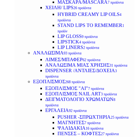
ΜΑΣΚΑΡΑ/MASCARA
7 προϊόντα
ΧΕΙΛΗ/ LIPS
26 προϊόντα
HYBRID CREAMY LIP OILS
4
προϊόντα
STAND LIPS TO REMEMBER
1
προϊόν
LIP GLOSS
9 προϊόντα
LIPSTICK
4 προϊόντα
LIP LINERS
2 προϊόντα
ΑΝΑΛΩΣΙΜΑ
93 προϊόντα
ΛΙΜΕΣ/ΜΠΑΦΕΡ
62 προϊόντα
ΑΝΑΛΩΣΙΜΑ ΜΙΑΣ ΧΡΗΣΗΣ
31 προϊόντα
DISPENSER /ΑΝΤΛΙΕΣ/ΔΟΧΕΙΑ
3
προϊόντα
ΕΞΟΠΛΙΣΜΟΣ
268 προϊόντα
ΕΞΟΠΛΙΣΜΟΣ "AI"
7 προϊόντα
ΕΞΟΠΛΙΣΜΟΣ NAIL ART
3 προϊόντα
ΔΕΙΓΜΑΤΟΛΟΓΙΟ ΧΡΩΜΑΤΩΝ
8
προϊόντα
ΕΡΓΑΛΕΙΑ
92 προϊόντα
PUSHER -ΣΠΡΩΧΤΗΡΙΑ
25 προϊόντα
ΜΑΓΝΗΤΕΣ
7 προϊόντα
ΨΑΛΙΔΑΚΙΑ
16 προϊόντα
ΠΕΝΣΕΣ – ΚΟΦΤΕΣ
27 προϊόντα