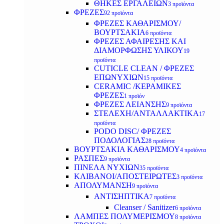
ΘΗΚΕΣ ΕΡΓΑΛΕΙΩΝ
3 προϊόντα
ΦΡΕΖΕΣ
92 προϊόντα
ΦΡΕΖΕΣ ΚΑΘΑΡΙΣΜΟΥ/
ΒΟΥΡΤΣΑΚΙΑ
6 προϊόντα
ΦΡΕΖΕΣ ΑΦΑΙΡΕΣΗΣ ΚΑΙ
ΔΙΑΜΟΡΦΩΣΗΣ ΥΛΙΚΟΥ
19
προϊόντα
CUTICLE CLEAN / ΦΡΕΖΕΣ
ΕΠΩΝΥΧΙΩΝ
15 προϊόντα
CERAMIC /ΚΕΡΑΜΙΚΕΣ
ΦΡΕΖΕΣ
1 προϊόν
ΦΡΕΖΕΣ ΛΕΙΑΝΣΗΣ
9 προϊόντα
ΣΤΕΛΕΧΗ/ΑΝΤΑΛΛΑΚΤΙΚΑ
17
προϊόντα
PODO DISC/ ΦΡΕΖΕΣ
ΠΟΔΟΛΟΓΙΑΣ
28 προϊόντα
ΒΟΥΡΤΣΑΚΙΑ ΚΑΘΑΡΙΣΜΟΥ
4 προϊόντα
ΡΑΣΠΕΣ
9 προϊόντα
ΠΙΝΕΛΑ ΝΥΧΙΩΝ
35 προϊόντα
ΚΛΙΒΑΝΟΙ/ΑΠΟΣΤΕΙΡΩΤΕΣ
3 προϊόντα
ΑΠΟΛΥΜΑΝΣΗ
9 προϊόντα
ΑΝΤΙΣΗΠΤΙΚΑ
7 προϊόντα
Cleanser / Sanitizer
6 προϊόντα
ΛΑΜΠΕΣ ΠΟΛΥΜΕΡΙΣΜΟΥ
8 προϊόντα