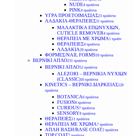
NUDE
4 προϊόντα
PINK
4 προϊόντα
ΥΓΡΑ ΠΡΟΕΤΟΙΜΑΣΙΑΣ
23 προϊόντα
ΛΑΔΑΚΙΑ-ΘΕΡΑΠΕΙΕΣ
31 προϊόντα
ΜΑΛΑΚΤΙΚΑ ΕΠΩΝΥΧΙΩΝ,
CUTICLE REMOVER
4 προϊόντα
ΘΕΡΑΠΕΙΑ ΜΕ ΧΡΩΜΑ
1 προϊόν
ΘΕΡΑΠΕΙΕΣ
4 προϊόντα
ΛΑΔΑΚΙΑ
20 προϊόντα
ΦΟΡΜΕΣ/NAIL FORMS
10 προϊόντα
ΒΕΡΝΙΚΙ ΑΠΛΟ
231 προϊόντα
ΒΕΡΝΙΚΙ ΑΠΛΟ
52 προϊόντα
ALEZORI – ΒΕΡΝΙΚΙΑ ΝΥΧΙΩΝ
(CLASSIC)
16 προϊόντα
KINETICS – ΒΕΡΝΙΚΙ ΔΙΑΡΚΕΙΑΣ
120
προϊόντα
BOTANICA
6 προϊόντα
FUSION
8 προϊόντα
CURIOUS
7 προϊόντα
SENSORY
8 προϊόντα
ΘΕΡΑΠΕΙΕΣ
11 προϊόντα
ΘΕΡΑΠΕΙΑ ΜΕ ΧΡΩΜΑ
7 προϊόντα
ΑΠΛΗ ΒΑΣΗ/BASE COAT
2 προϊόντα
TOP COAT
7 προϊόντα