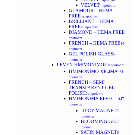
5 προϊόντα
VELVET
4 προϊόντα
GLAMOUR – HEMA
FREE
52 προϊόντα
BRILLIANT – HEMA
FREE
20 προϊόντα
DIAMOND – HEMA FREE
4
προϊόντα
FRENCH – HEMA FREE
14
προϊόντα
GEL POLISH GLASS
6
προϊόντα
LEVEN ΗΜΙΜΟΝΙΜΟ
518 προϊόντα
ΗΜΙΜΟΝΙΜΟ ΧΡΩΜΑ
431
προϊόντα
FRENCH – SEMI
TRANSPARENT GEL
POLISH
18 προϊόντα
HMIMONIMA EFFECTS
47
προϊόντα
JUICY MAGNET
8
προϊόντα
BLOOMING GEL
1
προϊόν
SATIN MAGNET
9