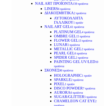
NAIL ART ΠΡΟΪΟΝΤΑ
159 προϊόντα
LINERS
6 προϊόντα
ΔΙΑΚΟΣΜΗΤΙΚΑ
2 προϊόντα
ΑΥΤΟΚΟΛΛΗΤΑ
ΓΑΛΛΙΚΟΥ
1 προϊόν
NAIL ART GEL
61 προϊόντα
PLATINUM GEL
4 προϊόντα
OMBRE GEL
15 προϊόντα
FLOWER GEL
13 προϊόντα
LUNAR
5 προϊόντα
METALLIC GEL
2 προϊόντα
PEARL GEL
6 προϊόντα
SPIDER GEL
2 προϊόντα
PAINTING GEL UV/LED
10
προϊόντα
ΣΚΟΝΕΣ
90 προϊόντα
HOLOGRAPHIC
1 προϊόν
SPARKLE
2 προϊόντα
PIXEL
1 προϊόν
DISCO POWDER
7 προϊόντα
AURORA
6 προϊόντα
SUGAR/GLITTER
5 προϊόντα
CHAMELEON CAT EYE
2
προϊόντα