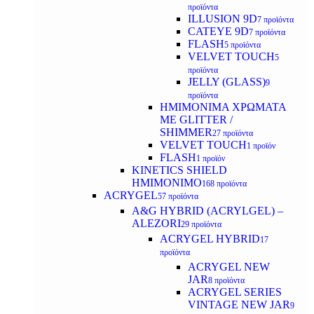
προϊόντα
ILLUSION 9D
7 προϊόντα
CATEYE 9D
7 προϊόντα
FLASH
5 προϊόντα
VELVET TOUCH
5
προϊόντα
JELLY (GLASS)
9
προϊόντα
ΗΜΙΜΟΝΙΜA ΧΡΩΜΑΤΑ
ΜΕ GLITTER /
SHIMMER
27 προϊόντα
VELVET TOUCH
1 προϊόν
FLASH
1 προϊόν
KINETICS SHIELD
ΗΜΙΜΟΝΙΜΟ
168 προϊόντα
ACRYGEL
57 προϊόντα
A&G HYBRID (ACRYLGEL) –
ALEZORI
29 προϊόντα
ACRYGEL HYBRID
17
προϊόντα
ACRYGEL NEW
JAR
8 προϊόντα
ACRYGEL SERIES
VINTAGE NEW JAR
9