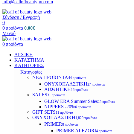
info@callofbeautypro.com
Σύνδεση / Εγγραφή
0
0
προϊόντα
0,00
€
Μενού
0
προϊόντα
ΑΡΧΙΚΗ
ΚΑΤΑΣΤΗΜΑ
ΚΑΤΗΓΟΡΙΕΣ
Κατηγορίες
ΝΕΑ ΠΡΟΪΟΝΤΑ
44 προϊόντα
ΟΝΥΧΟΠΛΑΣΤΙΚΗ
27 προϊόντα
ΑΙΣΘΗΤΙΚΗ
16 προϊόντα
SALES
31 προϊόντα
GLOW ERA Summer Sales
25 προϊόντα
NIPPERS -20%
6 προϊόντα
GIFT SETS
11 προϊόντα
ΟΝΥΧΟΠΛΑΣΤΙΚΗ
1,820 προϊόντα
PRIMER
8 προϊόντα
PRIMER ALEZORI
4 προϊόντα