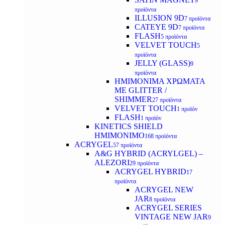
9
προϊόντα
ILLUSION 9D
7 προϊόντα
CATEYE 9D
7 προϊόντα
FLASH
5 προϊόντα
VELVET TOUCH
5
προϊόντα
JELLY (GLASS)
9
προϊόντα
ΗΜΙΜΟΝΙΜA ΧΡΩΜΑΤΑ
ΜΕ GLITTER /
SHIMMER
27 προϊόντα
VELVET TOUCH
1 προϊόν
FLASH
1 προϊόν
KINETICS SHIELD
ΗΜΙΜΟΝΙΜΟ
168 προϊόντα
ACRYGEL
57 προϊόντα
A&G HYBRID (ACRYLGEL) –
ALEZORI
29 προϊόντα
ACRYGEL HYBRID
17
προϊόντα
ACRYGEL NEW
JAR
8 προϊόντα
ACRYGEL SERIES
VINTAGE NEW JAR
9