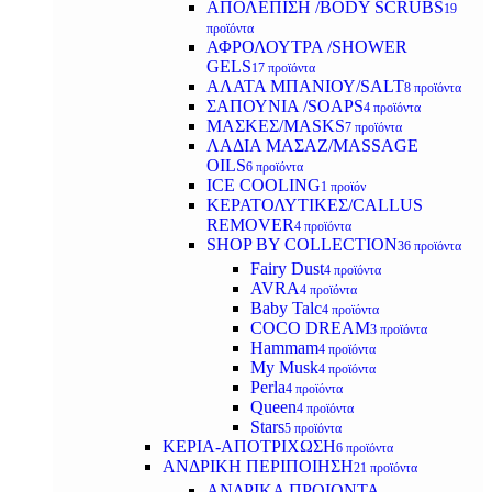
ΑΠΟΛΕΠΙΣΗ /BODY SCRUBS
19
προϊόντα
ΑΦΡΟΛΟΥΤΡΑ /SHOWER
GELS
17 προϊόντα
ΑΛΑΤΑ ΜΠΑΝΙΟΥ/SALT
8 προϊόντα
ΣΑΠΟΥΝΙΑ /SOAPS
4 προϊόντα
ΜΑΣΚΕΣ/MASKS
7 προϊόντα
ΛΑΔΙΑ ΜΑΣΑΖ/MASSAGE
OILS
6 προϊόντα
ICE COOLING
1 προϊόν
ΚΕΡΑΤΟΛΥΤΙΚΕΣ/CALLUS
REMOVER
4 προϊόντα
SHOP BY COLLECTION
36 προϊόντα
Fairy Dust
4 προϊόντα
AVRA
4 προϊόντα
Baby Talc
4 προϊόντα
COCO DREAM
3 προϊόντα
Hammam
4 προϊόντα
My Musk
4 προϊόντα
Perla
4 προϊόντα
Queen
4 προϊόντα
Stars
5 προϊόντα
ΚΕΡΙΑ-ΑΠΟΤΡΙΧΩΣΗ
6 προϊόντα
ΑΝΔΡΙΚΗ ΠΕΡΙΠΟΙΗΣΗ
21 προϊόντα
ΑΝΔΡΙΚΑ ΠΡΟΙΟΝΤΑ