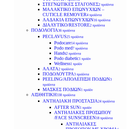
ΣΤΕΓΝΩΤΙΚΕΣ ΣΤΑΓΟΝΕΣ
2 προϊόντα
ΜΑΛΑΚΤΙΚΟ ΕΠΩΝΥΧΙΩΝ –
CUTICLE REMOVER
4 προϊόντα
ΛΑΔΑΚΙΑ ΕΠΩΝΥΧΙΩΝ
16 προϊόντα
ΔΙΑΛΥΤΙΚΟ/RESTORE
2 προϊόντα
ΠΟΔΟΛΟΓΙΑ
36 προϊόντα
PECLAVUS
25 προϊόντα
Podocare
14 προϊόντα
Podo med
7 προϊόντα
Hands
2 προϊόντα
Podo diabetic
1 προϊόν
Wellness
1 προϊόν
ΑΛΑΤΑ
2 προϊόντα
ΠΟΔΟΛΟΥΤΡΑ
3 προϊόντα
PEELING/ΑΠΟΛΕΠΙΣΗ ΠΟΔΙΩΝ
3
προϊόντα
ΜΑΣΚΕΣ ΠΟΔΙΩΝ
1 προϊόν
ΑΙΣΘΗΤΙΚΗ
338 προϊόντα
ΑΝΤΗΛΙΑΚΗ ΠΡΟΣΤΑΣΙΑ
24 προϊόντα
AFTER SUN
1 προϊόν
ΑΝΤΗΛΙΑΚΕΣ ΠΡΟΣΩΠΟΥ
/FACE SUNSCREEN
18 προϊόντα
ΑΝΤΗΛΙΑΚΕΣ