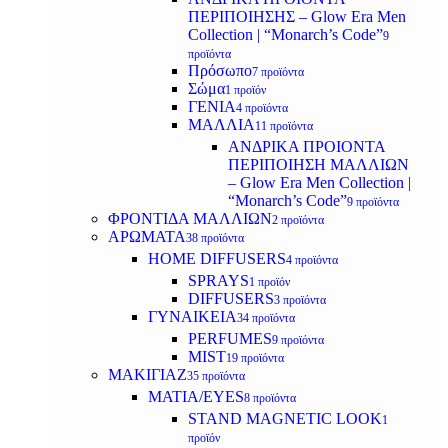
ΠΕΡΙΠΟΙΗΣΗΣ – Glow Era Men
Collection | “Monarch’s Code”
9
προϊόντα
Πρόσωπο
7 προϊόντα
Σώμα
1 προϊόν
ΓΕΝΙΑ
4 προϊόντα
ΜΑΛΛΙΑ
11 προϊόντα
ΑΝΔΡΙΚΑ ΠΡΟΙΟΝΤΑ
ΠΕΡΙΠΟΙΗΣΗ ΜΑΛΛΙΩΝ
– Glow Era Men Collection |
“Monarch’s Code”
9 προϊόντα
ΦΡΟΝΤΙΔΑ ΜΑΛΛΙΩΝ
2 προϊόντα
ΑΡΩΜΑΤΑ
38 προϊόντα
HOME DIFFUSERS
4 προϊόντα
SPRAYS
1 προϊόν
DIFFUSERS
3 προϊόντα
ΓΥΝΑΙΚΕΙΑ
34 προϊόντα
PERFUMES
9 προϊόντα
MIST
19 προϊόντα
ΜΑΚΙΓΙΑΖ
35 προϊόντα
ΜΑΤΙΑ/EYES
8 προϊόντα
STAND MAGNETIC LOOK
1
προϊόν