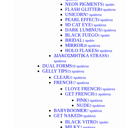
NEON PIGMENTS
1 προϊόν
FLASH GLITTER
9 προϊόντα
UNICORN
7 προϊόντα
PEARL EFFECT
6 προϊόντα
9D CAT EYE
5 προϊόντα
DARK LUMINUS
3 προϊόντα
BLACK FUEGO
1 προϊόν
BRIDAL
1 προϊόν
MIRROR
20 προϊόντα
HOLO FLAKES
6 προϊόντα
ΔΙΑΚΟΣΜΗΤΙΚΑ STRASS
3
προϊόντα
DUAL FORMS
10 προϊόντα
GELLY TIPS
53 προϊόντα
CLEAR
21 προϊόντα
FRENCH
17 προϊόντα
I LOVE FRENCH
5 προϊόντα
GET FRENCH
11 προϊόντα
PINK
5 προϊόντα
NUDE
5 προϊόντα
BABYBOOMER
7 προϊόντα
GET NAKED
9 προϊόντα
BLACK VITRO
1 προϊόν
MILKY
2 προϊόντα