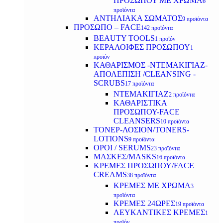
ΠΡΟΣΩΠΟΥ ΜΕ ΧΡΩΜΑ
6
προϊόντα
ΑΝΤΗΛΙΑΚΑ ΣΩΜΑΤΟΣ
9 προϊόντα
ΠΡΟΣΩΠΟ – FACE
142 προϊόντα
BEAUTY TOOLS
1 προϊόν
ΚΕΡΑΛΟΙΦΕΣ ΠΡΟΣΩΠΟΥ
1
προϊόν
ΚΑΘΑΡΙΣΜΟΣ -ΝΤΕΜΑΚΙΓΙΑΖ-
ΑΠΟΛΕΠΙΣΗ /CLEANSING -
SCRUBS
17 προϊόντα
ΝΤΕΜΑΚΙΓΙΑΖ
2 προϊόντα
ΚΑΘΑΡΙΣΤΙΚΑ
ΠΡΟΣΩΠΟΥ-FACE
CLEANSERS
10 προϊόντα
ΤΟΝΕΡ-ΛΟΣΙΟΝ/TONERS-
LOTIONS
9 προϊόντα
ΟΡΟΙ / SERUMS
23 προϊόντα
ΜΑΣΚΕΣ/MASKS
16 προϊόντα
ΚΡΕΜΕΣ ΠΡΟΣΩΠΟΥ/FACE
CREAMS
38 προϊόντα
ΚΡΕΜΕΣ ΜΕ ΧΡΩΜΑ
3
προϊόντα
ΚΡΕΜΕΣ 24ΩΡΕΣ
19 προϊόντα
ΛΕΥΚΑΝΤΙΚΕΣ ΚΡΕΜΕΣ
1
προϊόν