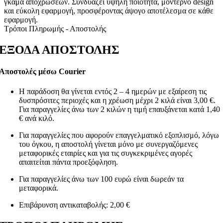
γκάμα αποχρώσεων. Συνδυάζει υψηλή ποιότητα, μοντέρνο design
και εύκολη εφαρμογή, προσφέροντας άψογο αποτέλεσμα σε κάθε
εφαρμογή.
Τρόποι Πληρωμής - Αποστολής
ΕΞΟΔΑ ΑΠΟΣΤΟΛΗΣ
Αποστολές μέσω Courier
Η παράδοση θα γίνεται εντός 2 – 4 ημερών με εξαίρεση τις
δυσπρόσιτες περιοχές και η χρέωση μέχρι 2 κιλά είναι 3,00 €.
Για παραγγελίες άνω των 2 κιλών η τιμή επαυξάνεται κατά 1,40
€ ανά κιλό.
Για παραγγελίες που αφορούν επαγγελματικό εξοπλισμό, λόγω
του όγκου, η αποστολή γίνεται μόνο με συνεργαζόμενες
μεταφορικές εταιρίες και για τις συγκεκριμένες αγορές
απαιτείται πάντα προεξόφληση.
Για παραγγελίες άνω των 100 ευρώ είναι δωρεάν τα
μεταφορικά.
Επιβάρυνση αντικαταβολής: 2,00 €