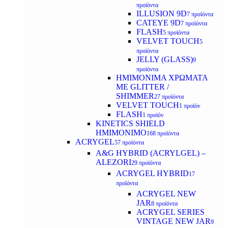
προϊόντα
ILLUSION 9D
7 προϊόντα
CATEYE 9D
7 προϊόντα
FLASH
5 προϊόντα
VELVET TOUCH
5
προϊόντα
JELLY (GLASS)
9
προϊόντα
ΗΜΙΜΟΝΙΜA ΧΡΩΜΑΤΑ
ΜΕ GLITTER /
SHIMMER
27 προϊόντα
VELVET TOUCH
1 προϊόν
FLASH
1 προϊόν
KINETICS SHIELD
ΗΜΙΜΟΝΙΜΟ
168 προϊόντα
ACRYGEL
57 προϊόντα
A&G HYBRID (ACRYLGEL) –
ALEZORI
29 προϊόντα
ACRYGEL HYBRID
17
προϊόντα
ACRYGEL NEW
JAR
8 προϊόντα
ACRYGEL SERIES
VINTAGE NEW JAR
9