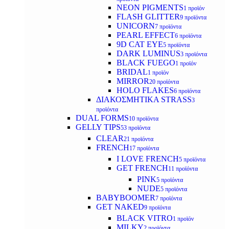
NEON PIGMENTS
1 προϊόν
FLASH GLITTER
9 προϊόντα
UNICORN
7 προϊόντα
PEARL EFFECT
6 προϊόντα
9D CAT EYE
5 προϊόντα
DARK LUMINUS
3 προϊόντα
BLACK FUEGO
1 προϊόν
BRIDAL
1 προϊόν
MIRROR
20 προϊόντα
HOLO FLAKES
6 προϊόντα
ΔΙΑΚΟΣΜΗΤΙΚΑ STRASS
3
προϊόντα
DUAL FORMS
10 προϊόντα
GELLY TIPS
53 προϊόντα
CLEAR
21 προϊόντα
FRENCH
17 προϊόντα
I LOVE FRENCH
5 προϊόντα
GET FRENCH
11 προϊόντα
PINK
5 προϊόντα
NUDE
5 προϊόντα
BABYBOOMER
7 προϊόντα
GET NAKED
9 προϊόντα
BLACK VITRO
1 προϊόν
MILKY
2 προϊόντα