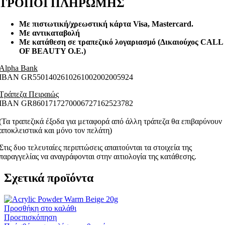
ΤΡΟΠΟΙ ΠΛΗΡΩΜΗΣ
Με πιστωτική/χρεωστική κάρτα Visa
, Mastercard.
Με αντικαταβολή
Με κατάθεση σε τραπεζικό λογαριασμό (Δικαιούχος CALL
OF BEAUTY O.E.)
Alpha Bank
ΙΒΑΝ GR5501402610261002002005924
Τράπεζα Πειραιώς
ΙΒΑΝ GR8601717270006727162523782
(Τα τραπεζικά έξοδα για μεταφορά από άλλη τράπεζα θα επιβαρύνουν
αποκλειστικά και μόνο τον πελάτη)
Στις δυο τελευταίες περιπτώσεις απαιτούνται τα στοιχεία της
παραγγελίας να αναγράφονται στην αιτιολογία της κατάθεσης.
Σχετικά προϊόντα
Προσθήκη στο καλάθι
Προεπισκόπηση