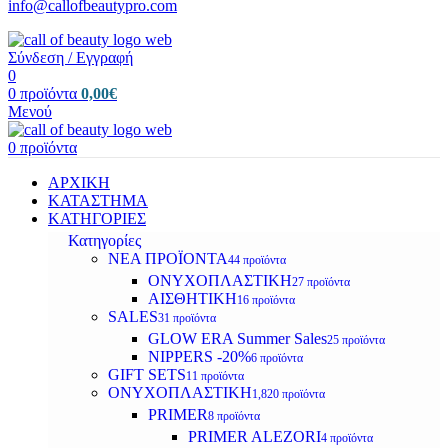
info@callofbeautypro.com
Σύνδεση / Εγγραφή
0
0
προϊόντα
0,00
€
Μενού
0
προϊόντα
ΑΡΧΙΚΗ
ΚΑΤΑΣΤΗΜΑ
ΚΑΤΗΓΟΡΙΕΣ
Κατηγορίες
ΝΕΑ ΠΡΟΪΟΝΤΑ
44 προϊόντα
ΟΝΥΧΟΠΛΑΣΤΙΚΗ
27 προϊόντα
ΑΙΣΘΗΤΙΚΗ
16 προϊόντα
SALES
31 προϊόντα
GLOW ERA Summer Sales
25 προϊόντα
NIPPERS -20%
6 προϊόντα
GIFT SETS
11 προϊόντα
ΟΝΥΧΟΠΛΑΣΤΙΚΗ
1,820 προϊόντα
PRIMER
8 προϊόντα
PRIMER ALEZORI
4 προϊόντα