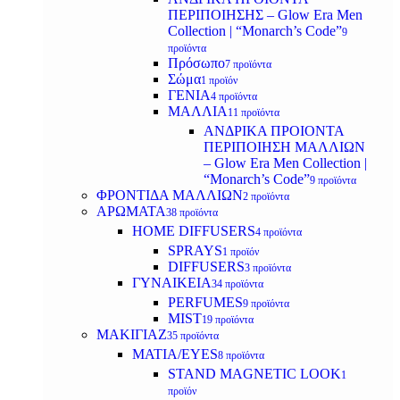
ΠΕΡΙΠΟΙΗΣΗΣ – Glow Era Men
Collection | “Monarch’s Code”
9
προϊόντα
Πρόσωπο
7 προϊόντα
Σώμα
1 προϊόν
ΓΕΝΙΑ
4 προϊόντα
ΜΑΛΛΙΑ
11 προϊόντα
ΑΝΔΡΙΚΑ ΠΡΟΙΟΝΤΑ
ΠΕΡΙΠΟΙΗΣΗ ΜΑΛΛΙΩΝ
– Glow Era Men Collection |
“Monarch’s Code”
9 προϊόντα
ΦΡΟΝΤΙΔΑ ΜΑΛΛΙΩΝ
2 προϊόντα
ΑΡΩΜΑΤΑ
38 προϊόντα
HOME DIFFUSERS
4 προϊόντα
SPRAYS
1 προϊόν
DIFFUSERS
3 προϊόντα
ΓΥΝΑΙΚΕΙΑ
34 προϊόντα
PERFUMES
9 προϊόντα
MIST
19 προϊόντα
ΜΑΚΙΓΙΑΖ
35 προϊόντα
ΜΑΤΙΑ/EYES
8 προϊόντα
STAND MAGNETIC LOOK
1
προϊόν