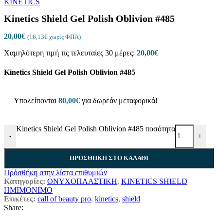
Kinetics Shield Gel Polish Oblivion #485
20,00
€
(
16,13
€
χωρίς ΦΠΑ)
Χαμηλότερη τιμή τις τελευταίες 30 μέρες:
20,00
€
Kinetics Shield Gel Polish Oblivion #485
Υπολείπονται
80,00
€
για δωρεάν μεταφορικά!
Kinetics Shield Gel Polish Oblivion #485 ποσότητα
-
+
ΠΡΟΣΘΉΚΗ ΣΤΟ ΚΑΛΆΘΙ
Πρόσθήκη στην λίστα επιθυμιών
Κατηγορίες:
ΟΝΥΧΟΠΛΑΣΤΙΚΗ
,
KINETICS SHIELD
ΗΜΙΜΟΝΙΜΟ
Ετικέτες:
call of beauty pro
,
kinetics
,
shield
Share: