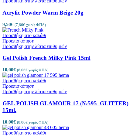
Πρόσθήκη στην λίστα επιθυμιών
Acrylic Powder Warm Beige 20g
9,50
€
(
7,66
€
χωρίς ΦΠΑ)
Προσθήκη στο καλάθι
Προεπισκόπηση
Πρόσθήκη στην λίστα επιθυμιών
Gel Polish French Milky Pink 15ml
10,00
€
(
8,06
€
χωρίς ΦΠΑ)
Προσθήκη στο καλάθι
Προεπισκόπηση
Πρόσθήκη στην λίστα επιθυμιών
GEL POLISH GLAMOUR 17 (№595_GLITTER)
15ml.
10,00
€
(
8,06
€
χωρίς ΦΠΑ)
Προσθήκη στο καλάθι