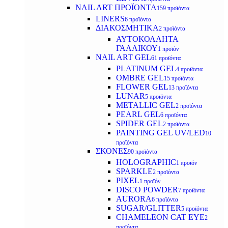
NAIL ART ΠΡΟΪΟΝΤΑ
159 προϊόντα
LINERS
6 προϊόντα
ΔΙΑΚΟΣΜΗΤΙΚΑ
2 προϊόντα
ΑΥΤΟΚΟΛΛΗΤΑ
ΓΑΛΛΙΚΟΥ
1 προϊόν
NAIL ART GEL
61 προϊόντα
PLATINUM GEL
4 προϊόντα
OMBRE GEL
15 προϊόντα
FLOWER GEL
13 προϊόντα
LUNAR
5 προϊόντα
METALLIC GEL
2 προϊόντα
PEARL GEL
6 προϊόντα
SPIDER GEL
2 προϊόντα
PAINTING GEL UV/LED
10
προϊόντα
ΣΚΟΝΕΣ
90 προϊόντα
HOLOGRAPHIC
1 προϊόν
SPARKLE
2 προϊόντα
PIXEL
1 προϊόν
DISCO POWDER
7 προϊόντα
AURORA
6 προϊόντα
SUGAR/GLITTER
5 προϊόντα
CHAMELEON CAT EYE
2
προϊόντα