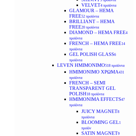
5 προϊόντα
VELVET
4 προϊόντα
GLAMOUR – HEMA
FREE
52 προϊόντα
BRILLIANT – HEMA
FREE
20 προϊόντα
DIAMOND – HEMA FREE
4
προϊόντα
FRENCH – HEMA FREE
14
προϊόντα
GEL POLISH GLASS
6
προϊόντα
LEVEN ΗΜΙΜΟΝΙΜΟ
518 προϊόντα
ΗΜΙΜΟΝΙΜΟ ΧΡΩΜΑ
431
προϊόντα
FRENCH – SEMI
TRANSPARENT GEL
POLISH
18 προϊόντα
HMIMONIMA EFFECTS
47
προϊόντα
JUICY MAGNET
8
προϊόντα
BLOOMING GEL
1
προϊόν
SATIN MAGNET
9