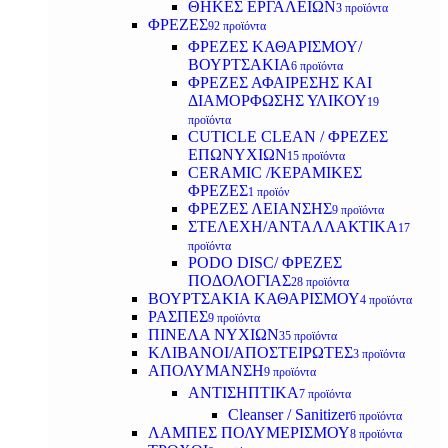
ΘΗΚΕΣ ΕΡΓΑΛΕΙΩΝ
3 προϊόντα
ΦΡΕΖΕΣ
92 προϊόντα
ΦΡΕΖΕΣ ΚΑΘΑΡΙΣΜΟΥ/
ΒΟΥΡΤΣΑΚΙΑ
6 προϊόντα
ΦΡΕΖΕΣ ΑΦΑΙΡΕΣΗΣ ΚΑΙ
ΔΙΑΜΟΡΦΩΣΗΣ ΥΛΙΚΟΥ
19
προϊόντα
CUTICLE CLEAN / ΦΡΕΖΕΣ
ΕΠΩΝΥΧΙΩΝ
15 προϊόντα
CERAMIC /ΚΕΡΑΜΙΚΕΣ
ΦΡΕΖΕΣ
1 προϊόν
ΦΡΕΖΕΣ ΛΕΙΑΝΣΗΣ
9 προϊόντα
ΣΤΕΛΕΧΗ/ΑΝΤΑΛΛΑΚΤΙΚΑ
17
προϊόντα
PODO DISC/ ΦΡΕΖΕΣ
ΠΟΔΟΛΟΓΙΑΣ
28 προϊόντα
ΒΟΥΡΤΣΑΚΙΑ ΚΑΘΑΡΙΣΜΟΥ
4 προϊόντα
ΡΑΣΠΕΣ
9 προϊόντα
ΠΙΝΕΛΑ ΝΥΧΙΩΝ
35 προϊόντα
ΚΛΙΒΑΝΟΙ/ΑΠΟΣΤΕΙΡΩΤΕΣ
3 προϊόντα
ΑΠΟΛΥΜΑΝΣΗ
9 προϊόντα
ΑΝΤΙΣΗΠΤΙΚΑ
7 προϊόντα
Cleanser / Sanitizer
6 προϊόντα
ΛΑΜΠΕΣ ΠΟΛΥΜΕΡΙΣΜΟΥ
8 προϊόντα