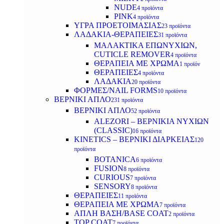
NUDE
4 προϊόντα
PINK
4 προϊόντα
ΥΓΡΑ ΠΡΟΕΤΟΙΜΑΣΙΑΣ
23 προϊόντα
ΛΑΔΑΚΙΑ-ΘΕΡΑΠΕΙΕΣ
31 προϊόντα
ΜΑΛΑΚΤΙΚΑ ΕΠΩΝΥΧΙΩΝ,
CUTICLE REMOVER
4 προϊόντα
ΘΕΡΑΠΕΙΑ ΜΕ ΧΡΩΜΑ
1 προϊόν
ΘΕΡΑΠΕΙΕΣ
4 προϊόντα
ΛΑΔΑΚΙΑ
20 προϊόντα
ΦΟΡΜΕΣ/NAIL FORMS
10 προϊόντα
ΒΕΡΝΙΚΙ ΑΠΛΟ
231 προϊόντα
ΒΕΡΝΙΚΙ ΑΠΛΟ
52 προϊόντα
ALEZORI – ΒΕΡΝΙΚΙΑ ΝΥΧΙΩΝ
(CLASSIC)
16 προϊόντα
KINETICS – ΒΕΡΝΙΚΙ ΔΙΑΡΚΕΙΑΣ
120
προϊόντα
BOTANICA
6 προϊόντα
FUSION
8 προϊόντα
CURIOUS
7 προϊόντα
SENSORY
8 προϊόντα
ΘΕΡΑΠΕΙΕΣ
11 προϊόντα
ΘΕΡΑΠΕΙΑ ΜΕ ΧΡΩΜΑ
7 προϊόντα
ΑΠΛΗ ΒΑΣΗ/BASE COAT
2 προϊόντα
TOP COAT
7 προϊόντα