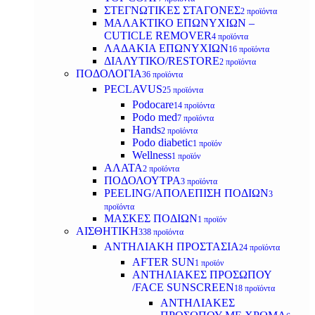
ΣΤΕΓΝΩΤΙΚΕΣ ΣΤΑΓΟΝΕΣ
2 προϊόντα
ΜΑΛΑΚΤΙΚΟ ΕΠΩΝΥΧΙΩΝ –
CUTICLE REMOVER
4 προϊόντα
ΛΑΔΑΚΙΑ ΕΠΩΝΥΧΙΩΝ
16 προϊόντα
ΔΙΑΛΥΤΙΚΟ/RESTORE
2 προϊόντα
ΠΟΔΟΛΟΓΙΑ
36 προϊόντα
PECLAVUS
25 προϊόντα
Podocare
14 προϊόντα
Podo med
7 προϊόντα
Hands
2 προϊόντα
Podo diabetic
1 προϊόν
Wellness
1 προϊόν
ΑΛΑΤΑ
2 προϊόντα
ΠΟΔΟΛΟΥΤΡΑ
3 προϊόντα
PEELING/ΑΠΟΛΕΠΙΣΗ ΠΟΔΙΩΝ
3
προϊόντα
ΜΑΣΚΕΣ ΠΟΔΙΩΝ
1 προϊόν
ΑΙΣΘΗΤΙΚΗ
338 προϊόντα
ΑΝΤΗΛΙΑΚΗ ΠΡΟΣΤΑΣΙΑ
24 προϊόντα
AFTER SUN
1 προϊόν
ΑΝΤΗΛΙΑΚΕΣ ΠΡΟΣΩΠΟΥ
/FACE SUNSCREEN
18 προϊόντα
ΑΝΤΗΛΙΑΚΕΣ