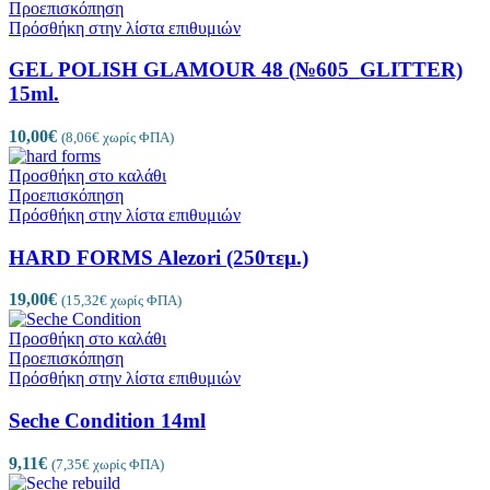
Προεπισκόπηση
Πρόσθήκη στην λίστα επιθυμιών
GEL POLISH GLAMOUR 48 (№605_GLITTER)
15ml.
10,00
€
(
8,06
€
χωρίς ΦΠΑ)
Προσθήκη στο καλάθι
Προεπισκόπηση
Πρόσθήκη στην λίστα επιθυμιών
HARD FORMS Alezori (250τεμ.)
19,00
€
(
15,32
€
χωρίς ΦΠΑ)
Προσθήκη στο καλάθι
Προεπισκόπηση
Πρόσθήκη στην λίστα επιθυμιών
Seche Condition 14ml
9,11
€
(
7,35
€
χωρίς ΦΠΑ)