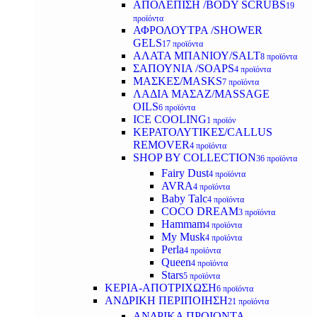
ΑΠΟΛΕΠΙΣΗ /BODY SCRUBS
19
προϊόντα
ΑΦΡΟΛΟΥΤΡΑ /SHOWER
GELS
17 προϊόντα
ΑΛΑΤΑ ΜΠΑΝΙΟΥ/SALT
8 προϊόντα
ΣΑΠΟΥΝΙΑ /SOAPS
4 προϊόντα
ΜΑΣΚΕΣ/MASKS
7 προϊόντα
ΛΑΔΙΑ ΜΑΣΑΖ/MASSAGE
OILS
6 προϊόντα
ICE COOLING
1 προϊόν
ΚΕΡΑΤΟΛΥΤΙΚΕΣ/CALLUS
REMOVER
4 προϊόντα
SHOP BY COLLECTION
36 προϊόντα
Fairy Dust
4 προϊόντα
AVRA
4 προϊόντα
Baby Talc
4 προϊόντα
COCO DREAM
3 προϊόντα
Hammam
4 προϊόντα
My Musk
4 προϊόντα
Perla
4 προϊόντα
Queen
4 προϊόντα
Stars
5 προϊόντα
ΚΕΡΙΑ-ΑΠΟΤΡΙΧΩΣΗ
6 προϊόντα
ΑΝΔΡΙΚΗ ΠΕΡΙΠΟΙΗΣΗ
21 προϊόντα
ΑΝΔΡΙΚΑ ΠΡΟΙΟΝΤΑ