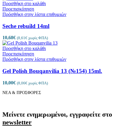
Προσθήκη στο καλάθι
Προεπισκόπηση
Πρόσθήκη στην λίστα επιθυμιών
Seche rebuild 14ml
10,68
€
(
8,61
€
χωρίς ΦΠΑ)
Προσθήκη στο καλάθι
Προεπισκόπηση
Πρόσθήκη στην λίστα επιθυμιών
Gel Polish Bouqanvilia 13 (№154) 15ml.
10,00
€
(
8,06
€
χωρίς ΦΠΑ)
ΝΕΑ & ΠΡΟΣΦΟΡΕΣ
Μείνετε ενημερωμένοι, εγγραφείτε στο
newsletter