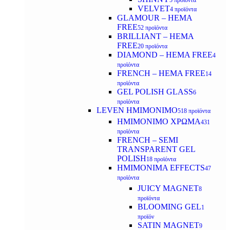
5 προϊόντα
VELVET
4 προϊόντα
GLAMOUR – HEMA
FREE
52 προϊόντα
BRILLIANT – HEMA
FREE
20 προϊόντα
DIAMOND – HEMA FREE
4
προϊόντα
FRENCH – HEMA FREE
14
προϊόντα
GEL POLISH GLASS
6
προϊόντα
LEVEN ΗΜΙΜΟΝΙΜΟ
518 προϊόντα
ΗΜΙΜΟΝΙΜΟ ΧΡΩΜΑ
431
προϊόντα
FRENCH – SEMI
TRANSPARENT GEL
POLISH
18 προϊόντα
HMIMONIMA EFFECTS
47
προϊόντα
JUICY MAGNET
8
προϊόντα
BLOOMING GEL
1
προϊόν
SATIN MAGNET
9