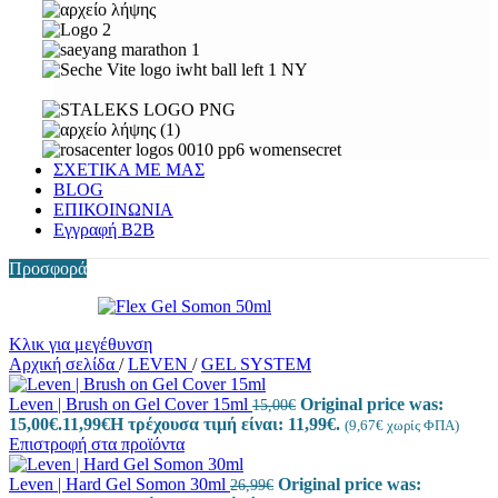
ΣΧΕΤΙΚΑ ΜΕ ΜΑΣ
BLOG
ΕΠΙΚΟΙΝΩΝΙΑ
Εγγραφή Β2Β
Προσφορά
Κλικ για μεγέθυνση
Αρχική σελίδα
/
LEVEN
/
GEL SYSTEM
Leven | Brush on Gel Cover 15ml
Original price was:
15,00
€
15,00€.
11,99
€
Η τρέχουσα τιμή είναι: 11,99€.
(
9,67
€
χωρίς ΦΠΑ)
Επιστροφή στα προϊόντα
Leven | Hard Gel Somon 30ml
Original price was:
26,99
€