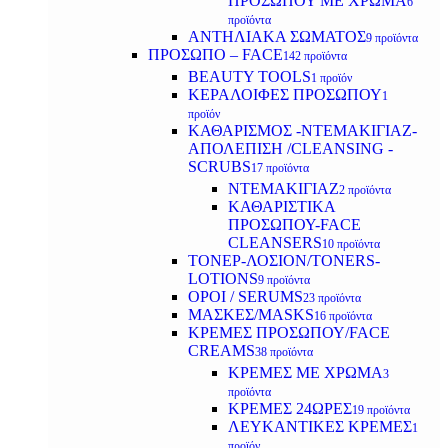
ΠΡΟΣΩΠΟΥ ΜΕ ΧΡΩΜΑ
6
προϊόντα
ΑΝΤΗΛΙΑΚΑ ΣΩΜΑΤΟΣ
9 προϊόντα
ΠΡΟΣΩΠΟ – FACE
142 προϊόντα
BEAUTY TOOLS
1 προϊόν
ΚΕΡΑΛΟΙΦΕΣ ΠΡΟΣΩΠΟΥ
1
προϊόν
ΚΑΘΑΡΙΣΜΟΣ -ΝΤΕΜΑΚΙΓΙΑΖ-
ΑΠΟΛΕΠΙΣΗ /CLEANSING -
SCRUBS
17 προϊόντα
ΝΤΕΜΑΚΙΓΙΑΖ
2 προϊόντα
ΚΑΘΑΡΙΣΤΙΚΑ
ΠΡΟΣΩΠΟΥ-FACE
CLEANSERS
10 προϊόντα
ΤΟΝΕΡ-ΛΟΣΙΟΝ/TONERS-
LOTIONS
9 προϊόντα
ΟΡΟΙ / SERUMS
23 προϊόντα
ΜΑΣΚΕΣ/MASKS
16 προϊόντα
ΚΡΕΜΕΣ ΠΡΟΣΩΠΟΥ/FACE
CREAMS
38 προϊόντα
ΚΡΕΜΕΣ ΜΕ ΧΡΩΜΑ
3
προϊόντα
ΚΡΕΜΕΣ 24ΩΡΕΣ
19 προϊόντα
ΛΕΥΚΑΝΤΙΚΕΣ ΚΡΕΜΕΣ
1
προϊόν