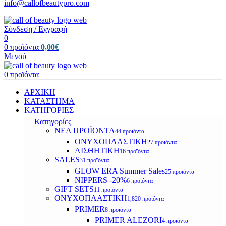
info@callofbeautypro.com
Σύνδεση / Εγγραφή
0
0
προϊόντα
0,00
€
Μενού
0
προϊόντα
ΑΡΧΙΚΗ
ΚΑΤΑΣΤΗΜΑ
ΚΑΤΗΓΟΡΙΕΣ
Κατηγορίες
ΝΕΑ ΠΡΟΪΟΝΤΑ
44 προϊόντα
ΟΝΥΧΟΠΛΑΣΤΙΚΗ
27 προϊόντα
ΑΙΣΘΗΤΙΚΗ
16 προϊόντα
SALES
31 προϊόντα
GLOW ERA Summer Sales
25 προϊόντα
NIPPERS -20%
6 προϊόντα
GIFT SETS
11 προϊόντα
ΟΝΥΧΟΠΛΑΣΤΙΚΗ
1,820 προϊόντα
PRIMER
8 προϊόντα
PRIMER ALEZORI
4 προϊόντα