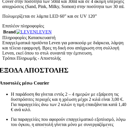
Cover στην ποσότητα των 50ml και 30ml και σε 4 ακόμη υπέροχες
αποχρώσεις (Sand, Pink, Milky, Somon) στην ποσότητα των 30 ml.
Πολυμερίζεται σε λάμπα LED 60” και σε UV 120”
Επιπλέον πληροφορίες
Brand
LEVEN
Πληροφορίες Κατασκευαστή
Επαγγελματικά προϊόντα Leven για μανικιούρ με διάρκεια, λάμψη
και τέλεια εφαρμογή. Βρες τη δική σου απόχρωση στη συλλογή
Leven, εκεί όπου το στυλ συναντά την έμπνευση.
Τρόποι Πληρωμής - Αποστολής
ΕΞΟΔΑ ΑΠΟΣΤΟΛΗΣ
Αποστολές μέσω Courier
Η παράδοση θα γίνεται εντός 2 – 4 ημερών με εξαίρεση τις
δυσπρόσιτες περιοχές και η χρέωση μέχρι 2 κιλά είναι 3,00 €.
Για παραγγελίες άνω των 2 κιλών η τιμή επαυξάνεται κατά 1,40
€ ανά κιλό.
Για παραγγελίες που αφορούν επαγγελματικό εξοπλισμό, λόγω
του όγκου, η αποστολή γίνεται μόνο με συνεργαζόμενες