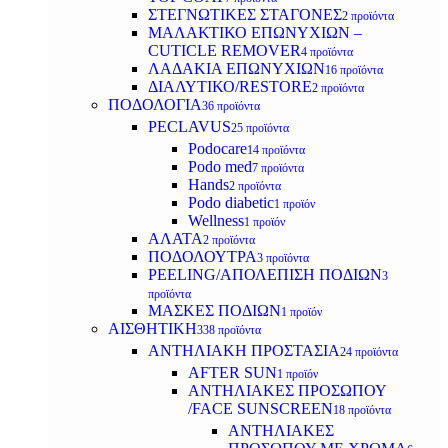
ΣΤΕΓΝΩΤΙΚΕΣ ΣΤΑΓΟΝΕΣ
2 προϊόντα
ΜΑΛΑΚΤΙΚΟ ΕΠΩΝΥΧΙΩΝ –
CUTICLE REMOVER
4 προϊόντα
ΛΑΔΑΚΙΑ ΕΠΩΝΥΧΙΩΝ
16 προϊόντα
ΔΙΑΛΥΤΙΚΟ/RESTORE
2 προϊόντα
ΠΟΔΟΛΟΓΙΑ
36 προϊόντα
PECLAVUS
25 προϊόντα
Podocare
14 προϊόντα
Podo med
7 προϊόντα
Hands
2 προϊόντα
Podo diabetic
1 προϊόν
Wellness
1 προϊόν
ΑΛΑΤΑ
2 προϊόντα
ΠΟΔΟΛΟΥΤΡΑ
3 προϊόντα
PEELING/ΑΠΟΛΕΠΙΣΗ ΠΟΔΙΩΝ
3
προϊόντα
ΜΑΣΚΕΣ ΠΟΔΙΩΝ
1 προϊόν
ΑΙΣΘΗΤΙΚΗ
338 προϊόντα
ΑΝΤΗΛΙΑΚΗ ΠΡΟΣΤΑΣΙΑ
24 προϊόντα
AFTER SUN
1 προϊόν
ΑΝΤΗΛΙΑΚΕΣ ΠΡΟΣΩΠΟΥ
/FACE SUNSCREEN
18 προϊόντα
ΑΝΤΗΛΙΑΚΕΣ