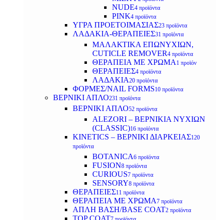
NUDE
4 προϊόντα
PINK
4 προϊόντα
ΥΓΡΑ ΠΡΟΕΤΟΙΜΑΣΙΑΣ
23 προϊόντα
ΛΑΔΑΚΙΑ-ΘΕΡΑΠΕΙΕΣ
31 προϊόντα
ΜΑΛΑΚΤΙΚΑ ΕΠΩΝΥΧΙΩΝ,
CUTICLE REMOVER
4 προϊόντα
ΘΕΡΑΠΕΙΑ ΜΕ ΧΡΩΜΑ
1 προϊόν
ΘΕΡΑΠΕΙΕΣ
4 προϊόντα
ΛΑΔΑΚΙΑ
20 προϊόντα
ΦΟΡΜΕΣ/NAIL FORMS
10 προϊόντα
ΒΕΡΝΙΚΙ ΑΠΛΟ
231 προϊόντα
ΒΕΡΝΙΚΙ ΑΠΛΟ
52 προϊόντα
ALEZORI – ΒΕΡΝΙΚΙΑ ΝΥΧΙΩΝ
(CLASSIC)
16 προϊόντα
KINETICS – ΒΕΡΝΙΚΙ ΔΙΑΡΚΕΙΑΣ
120
προϊόντα
BOTANICA
6 προϊόντα
FUSION
8 προϊόντα
CURIOUS
7 προϊόντα
SENSORY
8 προϊόντα
ΘΕΡΑΠΕΙΕΣ
11 προϊόντα
ΘΕΡΑΠΕΙΑ ΜΕ ΧΡΩΜΑ
7 προϊόντα
ΑΠΛΗ ΒΑΣΗ/BASE COAT
2 προϊόντα
TOP COAT
7 προϊόντα