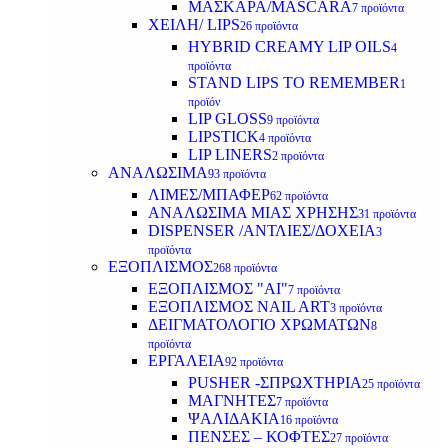
ΜΑΣΚΑΡΑ/MASCARA
7 προϊόντα
ΧΕΙΛΗ/ LIPS
26 προϊόντα
HYBRID CREAMY LIP OILS
4
προϊόντα
STAND LIPS TO REMEMBER
1
προϊόν
LIP GLOSS
9 προϊόντα
LIPSTICK
4 προϊόντα
LIP LINERS
2 προϊόντα
ΑΝΑΛΩΣΙΜΑ
93 προϊόντα
ΛΙΜΕΣ/ΜΠΑΦΕΡ
62 προϊόντα
ΑΝΑΛΩΣΙΜΑ ΜΙΑΣ ΧΡΗΣΗΣ
31 προϊόντα
DISPENSER /ΑΝΤΛΙΕΣ/ΔΟΧΕΙΑ
3
προϊόντα
ΕΞΟΠΛΙΣΜΟΣ
268 προϊόντα
ΕΞΟΠΛΙΣΜΟΣ "AI"
7 προϊόντα
ΕΞΟΠΛΙΣΜΟΣ NAIL ART
3 προϊόντα
ΔΕΙΓΜΑΤΟΛΟΓΙΟ ΧΡΩΜΑΤΩΝ
8
προϊόντα
ΕΡΓΑΛΕΙΑ
92 προϊόντα
PUSHER -ΣΠΡΩΧΤΗΡΙΑ
25 προϊόντα
ΜΑΓΝΗΤΕΣ
7 προϊόντα
ΨΑΛΙΔΑΚΙΑ
16 προϊόντα
ΠΕΝΣΕΣ – ΚΟΦΤΕΣ
27 προϊόντα