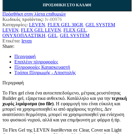
ΠΡΟΣΘΉΚΗ ΣΤΟ ΚΑΛΆΘΙ
Πρόσθήκη στην λίστα επιθυμιών
Κωδικός προϊόντος:
lv-00976
Κατηγορίες:
LEVEN
,
FLEX GEL 30GR
,
GEL SYSTEM
LEVEN
,
FLEX GEL LEVEN
,
FLEX GEL
,
ΟΝΥΧΟΠΛΑΣΤΙΚΗ
,
GEL
,
GEL SYSTEM
Ετικέτα:
leven
Share:
Περιγραφή
Επιπλέον πληροφορίες
Πληροφορίες Κατασκευαστή
Τρόποι Πληρωμής - Αποστολής
Περιγραφή
Το Flex gel είναι ένα αυτοεπιπεδούμενο, μέτριας ρευστότητας
Builder gel, εξαιρετικα ανθεκτκό. Κατάλληλο και για την
τεχνική
χωρίς λιμάρισμα (no file)
. Η εφαρμογή του είναι εύκολη και
μπορεί να χρησιμοποιηθεί κι από αρχάριους τεχνίτες. Δεν
αναπτύσσει θερμότητα, μπορεί να χρησιμοποιηθεί για ενίσχυση
του φυσικού νυχιού, αλλά και για επιμήκυνση με φόρμα ή tip.
Τα Flex Gel της LEVEN διατίθενται σε Clear, Cover και Light