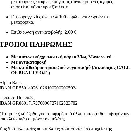
μεταφορικές εταιρίες και για τις συγκεκριμένες αγορές
απαιτείται πάντα προεξόφληση.
Για παραγγελίες άνω των 100 ευρώ είναι δωρεάν τα
μεταφορικά.
Επιβάρυνση αντικαταβολής: 2,00 €
ΤΡΟΠΟΙ ΠΛΗΡΩΜΗΣ
Με πιστωτική/χρεωστική κάρτα Visa
, Mastercard.
Με αντικαταβολή
Με κατάθεση σε τραπεζικό λογαριασμό (Δικαιούχος CALL
OF BEAUTY O.E.)
Alpha Bank
ΙΒΑΝ GR5501402610261002002005924
Τράπεζα Πειραιώς
ΙΒΑΝ GR8601717270006727162523782
(Τα τραπεζικά έξοδα για μεταφορά από άλλη τράπεζα θα επιβαρύνουν
αποκλειστικά και μόνο τον πελάτη)
Στις δυο τελευταίες περιπτώσεις απαιτούνται τα στοιχεία της