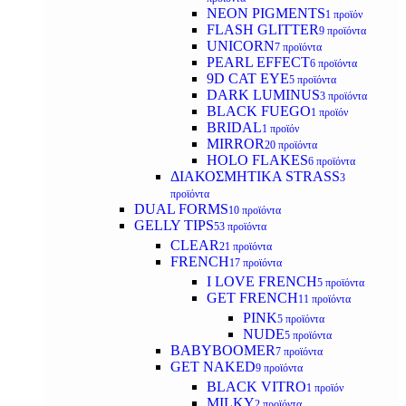
NEON PIGMENTS
1 προϊόν
FLASH GLITTER
9 προϊόντα
UNICORN
7 προϊόντα
PEARL EFFECT
6 προϊόντα
9D CAT EYE
5 προϊόντα
DARK LUMINUS
3 προϊόντα
BLACK FUEGO
1 προϊόν
BRIDAL
1 προϊόν
MIRROR
20 προϊόντα
HOLO FLAKES
6 προϊόντα
ΔΙΑΚΟΣΜΗΤΙΚΑ STRASS
3
προϊόντα
DUAL FORMS
10 προϊόντα
GELLY TIPS
53 προϊόντα
CLEAR
21 προϊόντα
FRENCH
17 προϊόντα
I LOVE FRENCH
5 προϊόντα
GET FRENCH
11 προϊόντα
PINK
5 προϊόντα
NUDE
5 προϊόντα
BABYBOOMER
7 προϊόντα
GET NAKED
9 προϊόντα
BLACK VITRO
1 προϊόν
MILKY
2 προϊόντα