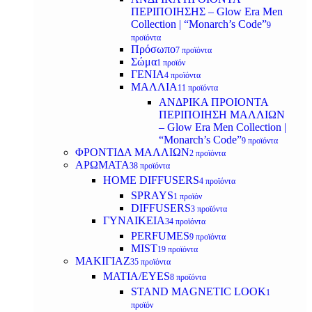
ΠΕΡΙΠΟΙΗΣΗΣ – Glow Era Men
Collection | “Monarch’s Code”
9
προϊόντα
Πρόσωπο
7 προϊόντα
Σώμα
1 προϊόν
ΓΕΝΙΑ
4 προϊόντα
ΜΑΛΛΙΑ
11 προϊόντα
ΑΝΔΡΙΚΑ ΠΡΟΙΟΝΤΑ
ΠΕΡΙΠΟΙΗΣΗ ΜΑΛΛΙΩΝ
– Glow Era Men Collection |
“Monarch’s Code”
9 προϊόντα
ΦΡΟΝΤΙΔΑ ΜΑΛΛΙΩΝ
2 προϊόντα
ΑΡΩΜΑΤΑ
38 προϊόντα
HOME DIFFUSERS
4 προϊόντα
SPRAYS
1 προϊόν
DIFFUSERS
3 προϊόντα
ΓΥΝΑΙΚΕΙΑ
34 προϊόντα
PERFUMES
9 προϊόντα
MIST
19 προϊόντα
ΜΑΚΙΓΙΑΖ
35 προϊόντα
ΜΑΤΙΑ/EYES
8 προϊόντα
STAND MAGNETIC LOOK
1
προϊόν