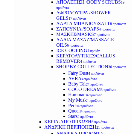
ΑΠΟΛΕΠΙΣΗ /BODY SCRUBS
19
προϊόντα
ΑΦΡΟΛΟΥΤΡΑ /SHOWER
GELS
17 προϊόντα
ΑΛΑΤΑ ΜΠΑΝΙΟΥ/SALT
8 προϊόντα
ΣΑΠΟΥΝΙΑ /SOAPS
4 προϊόντα
ΜΑΣΚΕΣ/MASKS
7 προϊόντα
ΛΑΔΙΑ ΜΑΣΑΖ/MASSAGE
OILS
6 προϊόντα
ICE COOLING
1 προϊόν
ΚΕΡΑΤΟΛΥΤΙΚΕΣ/CALLUS
REMOVER
4 προϊόντα
SHOP BY COLLECTION
36 προϊόντα
Fairy Dust
4 προϊόντα
AVRA
4 προϊόντα
Baby Talc
4 προϊόντα
COCO DREAM
3 προϊόντα
Hammam
4 προϊόντα
My Musk
4 προϊόντα
Perla
4 προϊόντα
Queen
4 προϊόντα
Stars
5 προϊόντα
ΚΕΡΙΑ-ΑΠΟΤΡΙΧΩΣΗ
6 προϊόντα
ΑΝΔΡΙΚΗ ΠΕΡΙΠΟΙΗΣΗ
21 προϊόντα
ΑΝΔΡΙΚΑ ΠΡΟΙΟΝΤΑ