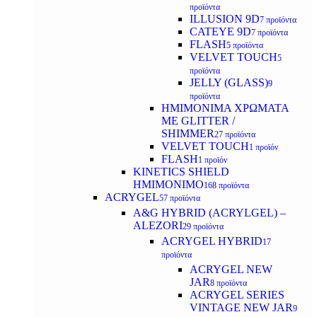
προϊόντα
ILLUSION 9D
7 προϊόντα
CATEYE 9D
7 προϊόντα
FLASH
5 προϊόντα
VELVET TOUCH
5
προϊόντα
JELLY (GLASS)
9
προϊόντα
ΗΜΙΜΟΝΙΜA ΧΡΩΜΑΤΑ
ΜΕ GLITTER /
SHIMMER
27 προϊόντα
VELVET TOUCH
1 προϊόν
FLASH
1 προϊόν
KINETICS SHIELD
ΗΜΙΜΟΝΙΜΟ
168 προϊόντα
ACRYGEL
57 προϊόντα
A&G HYBRID (ACRYLGEL) –
ALEZORI
29 προϊόντα
ACRYGEL HYBRID
17
προϊόντα
ACRYGEL NEW
JAR
8 προϊόντα
ACRYGEL SERIES
VINTAGE NEW JAR
9