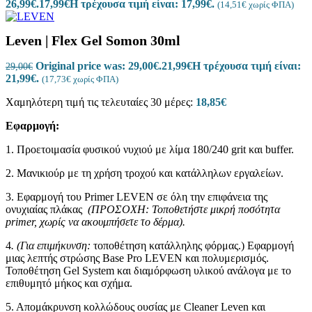
26,99€.
17,99
€
Η τρέχουσα τιμή είναι: 17,99€.
(
14,51
€
χωρίς ΦΠΑ)
Leven | Flex Gel Somon 30ml
Original price was: 29,00€.
21,99
€
Η τρέχουσα τιμή είναι:
29,00
€
21,99€.
(
17,73
€
χωρίς ΦΠΑ)
Χαμηλότερη τιμή τις τελευταίες 30 μέρες:
18,85
€
Εφαρμογή:
1. Προετοιμασία φυσικού νυχιού με λίμα 180/240 grit και buffer.
2. Μανικιούρ με τη χρήση τροχού και κατάλληλων εργαλείων.
3. Εφαρμογή του Primer LEVEN σε όλη την επιφάνεια της
ονυχιαίας πλάκας
(ΠΡΟΣΟΧΗ: Τοποθετήστε μικρή ποσότητα
primer, χωρίς να ακουμπήσετε το δέρμα).
4
. (Για επιμήκυνση:
τοποθέτηση κατάλληλης φόρμας.) Εφαρμογή
μιας λεπτής στρώσης Base Pro LEVEN και πολυμερισμός.
Τοποθέτηση Gel System και διαμόρφωση υλικού ανάλογα με το
επιθυμητό μήκος και σχήμα.
5. Απομάκρυνση κολλώδους ουσίας με Cleaner Leven και