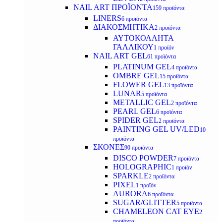
NAIL ART ΠΡΟΪΟΝΤΑ
159 προϊόντα
LINERS
6 προϊόντα
ΔΙΑΚΟΣΜΗΤΙΚΑ
2 προϊόντα
ΑΥΤΟΚΟΛΛΗΤΑ
ΓΑΛΛΙΚΟΥ
1 προϊόν
NAIL ART GEL
61 προϊόντα
PLATINUM GEL
4 προϊόντα
OMBRE GEL
15 προϊόντα
FLOWER GEL
13 προϊόντα
LUNAR
5 προϊόντα
METALLIC GEL
2 προϊόντα
PEARL GEL
6 προϊόντα
SPIDER GEL
2 προϊόντα
PAINTING GEL UV/LED
10
προϊόντα
ΣΚΟΝΕΣ
90 προϊόντα
DISCO POWDER
7 προϊόντα
HOLOGRAPHIC
1 προϊόν
SPARKLE
2 προϊόντα
PIXEL
1 προϊόν
AURORA
6 προϊόντα
SUGAR/GLITTER
5 προϊόντα
CHAMELEON CAT EYE
2
προϊόντα