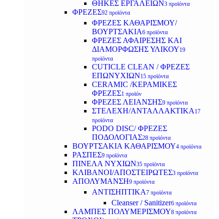
ΘΗΚΕΣ ΕΡΓΑΛΕΙΩΝ
3 προϊόντα
ΦΡΕΖΕΣ
92 προϊόντα
ΦΡΕΖΕΣ ΚΑΘΑΡΙΣΜΟΥ/
ΒΟΥΡΤΣΑΚΙΑ
6 προϊόντα
ΦΡΕΖΕΣ ΑΦΑΙΡΕΣΗΣ ΚΑΙ
ΔΙΑΜΟΡΦΩΣΗΣ ΥΛΙΚΟΥ
19
προϊόντα
CUTICLE CLEAN / ΦΡΕΖΕΣ
ΕΠΩΝΥΧΙΩΝ
15 προϊόντα
CERAMIC /ΚΕΡΑΜΙΚΕΣ
ΦΡΕΖΕΣ
1 προϊόν
ΦΡΕΖΕΣ ΛΕΙΑΝΣΗΣ
9 προϊόντα
ΣΤΕΛΕΧΗ/ΑΝΤΑΛΛΑΚΤΙΚΑ
17
προϊόντα
PODO DISC/ ΦΡΕΖΕΣ
ΠΟΔΟΛΟΓΙΑΣ
28 προϊόντα
ΒΟΥΡΤΣΑΚΙΑ ΚΑΘΑΡΙΣΜΟΥ
4 προϊόντα
ΡΑΣΠΕΣ
9 προϊόντα
ΠΙΝΕΛΑ ΝΥΧΙΩΝ
35 προϊόντα
ΚΛΙΒΑΝΟΙ/ΑΠΟΣΤΕΙΡΩΤΕΣ
3 προϊόντα
ΑΠΟΛΥΜΑΝΣΗ
9 προϊόντα
ΑΝΤΙΣΗΠΤΙΚΑ
7 προϊόντα
Cleanser / Sanitizer
6 προϊόντα
ΛΑΜΠΕΣ ΠΟΛΥΜΕΡΙΣΜΟΥ
8 προϊόντα