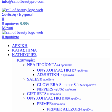
info@callofbeautypro.com
Σύνδεση / Εγγραφή
0
0
προϊόντα
0,00
€
Μενού
0
προϊόντα
ΑΡΧΙΚΗ
ΚΑΤΑΣΤΗΜΑ
ΚΑΤΗΓΟΡΙΕΣ
Κατηγορίες
ΝΕΑ ΠΡΟΪΟΝΤΑ
44 προϊόντα
ΟΝΥΧΟΠΛΑΣΤΙΚΗ
27 προϊόντα
ΑΙΣΘΗΤΙΚΗ
16 προϊόντα
SALES
31 προϊόντα
GLOW ERA Summer Sales
25 προϊόντα
NIPPERS -20%
6 προϊόντα
GIFT SETS
11 προϊόντα
ΟΝΥΧΟΠΛΑΣΤΙΚΗ
1,820 προϊόντα
PRIMER
8 προϊόντα
PRIMER ALEZORI
4 προϊόντα