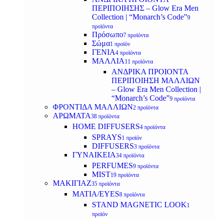
ΠΕΡΙΠΟΙΗΣΗΣ – Glow Era Men
Collection | “Monarch’s Code”
9
προϊόντα
Πρόσωπο
7 προϊόντα
Σώμα
1 προϊόν
ΓΕΝΙΑ
4 προϊόντα
ΜΑΛΛΙΑ
11 προϊόντα
ΑΝΔΡΙΚΑ ΠΡΟΙΟΝΤΑ
ΠΕΡΙΠΟΙΗΣΗ ΜΑΛΛΙΩΝ
– Glow Era Men Collection |
“Monarch’s Code”
9 προϊόντα
ΦΡΟΝΤΙΔΑ ΜΑΛΛΙΩΝ
2 προϊόντα
ΑΡΩΜΑΤΑ
38 προϊόντα
HOME DIFFUSERS
4 προϊόντα
SPRAYS
1 προϊόν
DIFFUSERS
3 προϊόντα
ΓΥΝΑΙΚΕΙΑ
34 προϊόντα
PERFUMES
9 προϊόντα
MIST
19 προϊόντα
ΜΑΚΙΓΙΑΖ
35 προϊόντα
ΜΑΤΙΑ/EYES
8 προϊόντα
STAND MAGNETIC LOOK
1
προϊόν