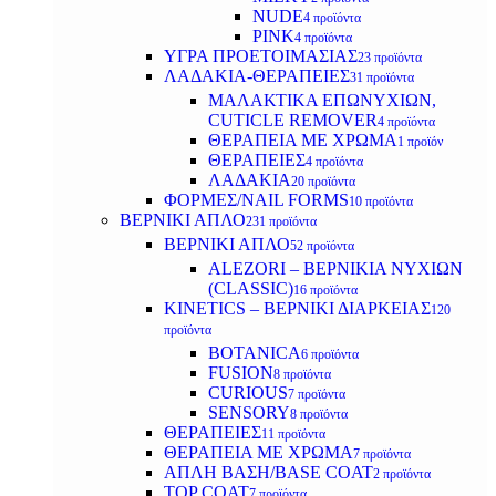
NUDE
4 προϊόντα
PINK
4 προϊόντα
ΥΓΡΑ ΠΡΟΕΤΟΙΜΑΣΙΑΣ
23 προϊόντα
ΛΑΔΑΚΙΑ-ΘΕΡΑΠΕΙΕΣ
31 προϊόντα
ΜΑΛΑΚΤΙΚΑ ΕΠΩΝΥΧΙΩΝ,
CUTICLE REMOVER
4 προϊόντα
ΘΕΡΑΠΕΙΑ ΜΕ ΧΡΩΜΑ
1 προϊόν
ΘΕΡΑΠΕΙΕΣ
4 προϊόντα
ΛΑΔΑΚΙΑ
20 προϊόντα
ΦΟΡΜΕΣ/NAIL FORMS
10 προϊόντα
ΒΕΡΝΙΚΙ ΑΠΛΟ
231 προϊόντα
ΒΕΡΝΙΚΙ ΑΠΛΟ
52 προϊόντα
ALEZORI – ΒΕΡΝΙΚΙΑ ΝΥΧΙΩΝ
(CLASSIC)
16 προϊόντα
KINETICS – ΒΕΡΝΙΚΙ ΔΙΑΡΚΕΙΑΣ
120
προϊόντα
BOTANICA
6 προϊόντα
FUSION
8 προϊόντα
CURIOUS
7 προϊόντα
SENSORY
8 προϊόντα
ΘΕΡΑΠΕΙΕΣ
11 προϊόντα
ΘΕΡΑΠΕΙΑ ΜΕ ΧΡΩΜΑ
7 προϊόντα
ΑΠΛΗ ΒΑΣΗ/BASE COAT
2 προϊόντα
TOP COAT
7 προϊόντα