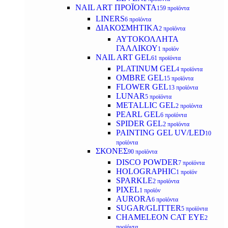
NAIL ART ΠΡΟΪΟΝΤΑ
159 προϊόντα
LINERS
6 προϊόντα
ΔΙΑΚΟΣΜΗΤΙΚΑ
2 προϊόντα
ΑΥΤΟΚΟΛΛΗΤΑ
ΓΑΛΛΙΚΟΥ
1 προϊόν
NAIL ART GEL
61 προϊόντα
PLATINUM GEL
4 προϊόντα
OMBRE GEL
15 προϊόντα
FLOWER GEL
13 προϊόντα
LUNAR
5 προϊόντα
METALLIC GEL
2 προϊόντα
PEARL GEL
6 προϊόντα
SPIDER GEL
2 προϊόντα
PAINTING GEL UV/LED
10
προϊόντα
ΣΚΟΝΕΣ
90 προϊόντα
DISCO POWDER
7 προϊόντα
HOLOGRAPHIC
1 προϊόν
SPARKLE
2 προϊόντα
PIXEL
1 προϊόν
AURORA
6 προϊόντα
SUGAR/GLITTER
5 προϊόντα
CHAMELEON CAT EYE
2
προϊόντα