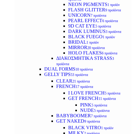
NEON PIGMENTS
1 προϊόν
FLASH GLITTER
9 προϊόντα
UNICORN
7 προϊόντα
PEARL EFFECT
6 προϊόντα
9D CAT EYE
5 προϊόντα
DARK LUMINUS
3 προϊόντα
BLACK FUEGO
1 προϊόν
BRIDAL
1 προϊόν
MIRROR
20 προϊόντα
HOLO FLAKES
6 προϊόντα
ΔΙΑΚΟΣΜΗΤΙΚΑ STRASS
3
προϊόντα
DUAL FORMS
10 προϊόντα
GELLY TIPS
53 προϊόντα
CLEAR
21 προϊόντα
FRENCH
17 προϊόντα
I LOVE FRENCH
5 προϊόντα
GET FRENCH
11 προϊόντα
PINK
5 προϊόντα
NUDE
5 προϊόντα
BABYBOOMER
7 προϊόντα
GET NAKED
9 προϊόντα
BLACK VITRO
1 προϊόν
MILKY
2 προϊόντα