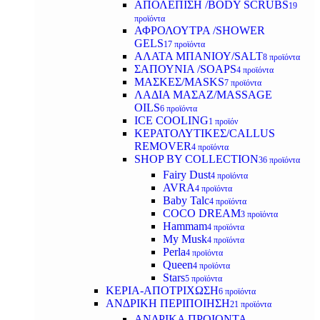
ΑΠΟΛΕΠΙΣΗ /BODY SCRUBS
19
προϊόντα
ΑΦΡΟΛΟΥΤΡΑ /SHOWER
GELS
17 προϊόντα
ΑΛΑΤΑ ΜΠΑΝΙΟΥ/SALT
8 προϊόντα
ΣΑΠΟΥΝΙΑ /SOAPS
4 προϊόντα
ΜΑΣΚΕΣ/MASKS
7 προϊόντα
ΛΑΔΙΑ ΜΑΣΑΖ/MASSAGE
OILS
6 προϊόντα
ICE COOLING
1 προϊόν
ΚΕΡΑΤΟΛΥΤΙΚΕΣ/CALLUS
REMOVER
4 προϊόντα
SHOP BY COLLECTION
36 προϊόντα
Fairy Dust
4 προϊόντα
AVRA
4 προϊόντα
Baby Talc
4 προϊόντα
COCO DREAM
3 προϊόντα
Hammam
4 προϊόντα
My Musk
4 προϊόντα
Perla
4 προϊόντα
Queen
4 προϊόντα
Stars
5 προϊόντα
ΚΕΡΙΑ-ΑΠΟΤΡΙΧΩΣΗ
6 προϊόντα
ΑΝΔΡΙΚΗ ΠΕΡΙΠΟΙΗΣΗ
21 προϊόντα
ΑΝΔΡΙΚΑ ΠΡΟΙΟΝΤΑ