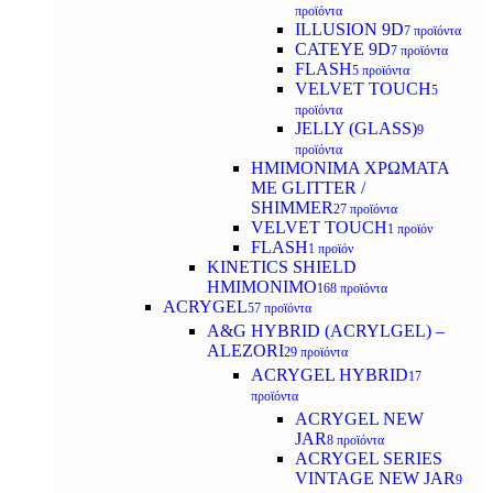
προϊόντα
ILLUSION 9D
7 προϊόντα
CATEYE 9D
7 προϊόντα
FLASH
5 προϊόντα
VELVET TOUCH
5
προϊόντα
JELLY (GLASS)
9
προϊόντα
ΗΜΙΜΟΝΙΜA ΧΡΩΜΑΤΑ
ΜΕ GLITTER /
SHIMMER
27 προϊόντα
VELVET TOUCH
1 προϊόν
FLASH
1 προϊόν
KINETICS SHIELD
ΗΜΙΜΟΝΙΜΟ
168 προϊόντα
ACRYGEL
57 προϊόντα
A&G HYBRID (ACRYLGEL) –
ALEZORI
29 προϊόντα
ACRYGEL HYBRID
17
προϊόντα
ACRYGEL NEW
JAR
8 προϊόντα
ACRYGEL SERIES
VINTAGE NEW JAR
9