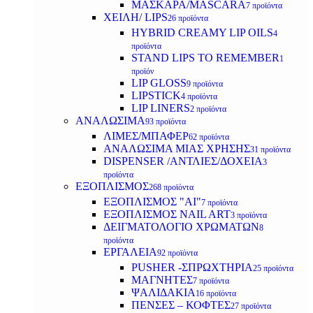
ΜΑΣΚΑΡΑ/MASCARA
7 προϊόντα
ΧΕΙΛΗ/ LIPS
26 προϊόντα
HYBRID CREAMY LIP OILS
4
προϊόντα
STAND LIPS TO REMEMBER
1
προϊόν
LIP GLOSS
9 προϊόντα
LIPSTICK
4 προϊόντα
LIP LINERS
2 προϊόντα
ΑΝΑΛΩΣΙΜΑ
93 προϊόντα
ΛΙΜΕΣ/ΜΠΑΦΕΡ
62 προϊόντα
ΑΝΑΛΩΣΙΜΑ ΜΙΑΣ ΧΡΗΣΗΣ
31 προϊόντα
DISPENSER /ΑΝΤΛΙΕΣ/ΔΟΧΕΙΑ
3
προϊόντα
ΕΞΟΠΛΙΣΜΟΣ
268 προϊόντα
ΕΞΟΠΛΙΣΜΟΣ "AI"
7 προϊόντα
ΕΞΟΠΛΙΣΜΟΣ NAIL ART
3 προϊόντα
ΔΕΙΓΜΑΤΟΛΟΓΙΟ ΧΡΩΜΑΤΩΝ
8
προϊόντα
ΕΡΓΑΛΕΙΑ
92 προϊόντα
PUSHER -ΣΠΡΩΧΤΗΡΙΑ
25 προϊόντα
ΜΑΓΝΗΤΕΣ
7 προϊόντα
ΨΑΛΙΔΑΚΙΑ
16 προϊόντα
ΠΕΝΣΕΣ – ΚΟΦΤΕΣ
27 προϊόντα