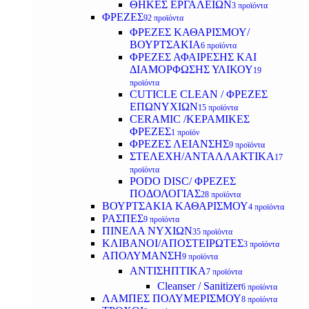
ΘΗΚΕΣ ΕΡΓΑΛΕΙΩΝ
3 προϊόντα
ΦΡΕΖΕΣ
92 προϊόντα
ΦΡΕΖΕΣ ΚΑΘΑΡΙΣΜΟΥ/
ΒΟΥΡΤΣΑΚΙΑ
6 προϊόντα
ΦΡΕΖΕΣ ΑΦΑΙΡΕΣΗΣ ΚΑΙ
ΔΙΑΜΟΡΦΩΣΗΣ ΥΛΙΚΟΥ
19
προϊόντα
CUTICLE CLEAN / ΦΡΕΖΕΣ
ΕΠΩΝΥΧΙΩΝ
15 προϊόντα
CERAMIC /ΚΕΡΑΜΙΚΕΣ
ΦΡΕΖΕΣ
1 προϊόν
ΦΡΕΖΕΣ ΛΕΙΑΝΣΗΣ
9 προϊόντα
ΣΤΕΛΕΧΗ/ΑΝΤΑΛΛΑΚΤΙΚΑ
17
προϊόντα
PODO DISC/ ΦΡΕΖΕΣ
ΠΟΔΟΛΟΓΙΑΣ
28 προϊόντα
ΒΟΥΡΤΣΑΚΙΑ ΚΑΘΑΡΙΣΜΟΥ
4 προϊόντα
ΡΑΣΠΕΣ
9 προϊόντα
ΠΙΝΕΛΑ ΝΥΧΙΩΝ
35 προϊόντα
ΚΛΙΒΑΝΟΙ/ΑΠΟΣΤΕΙΡΩΤΕΣ
3 προϊόντα
ΑΠΟΛΥΜΑΝΣΗ
9 προϊόντα
ΑΝΤΙΣΗΠΤΙΚΑ
7 προϊόντα
Cleanser / Sanitizer
6 προϊόντα
ΛΑΜΠΕΣ ΠΟΛΥΜΕΡΙΣΜΟΥ
8 προϊόντα