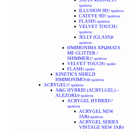
9
προϊόντα
ILLUSION 9D
7 προϊόντα
CATEYE 9D
7 προϊόντα
FLASH
5 προϊόντα
VELVET TOUCH
5
προϊόντα
JELLY (GLASS)
9
προϊόντα
ΗΜΙΜΟΝΙΜA ΧΡΩΜΑΤΑ
ΜΕ GLITTER /
SHIMMER
27 προϊόντα
VELVET TOUCH
1 προϊόν
FLASH
1 προϊόν
KINETICS SHIELD
ΗΜΙΜΟΝΙΜΟ
168 προϊόντα
ACRYGEL
57 προϊόντα
A&G HYBRID (ACRYLGEL) –
ALEZORI
29 προϊόντα
ACRYGEL HYBRID
17
προϊόντα
ACRYGEL NEW
JAR
8 προϊόντα
ACRYGEL SERIES
VINTAGE NEW JAR
9