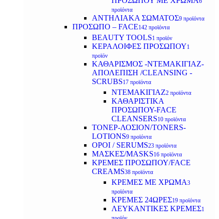
ΠΡΟΣΩΠΟΥ ΜΕ ΧΡΩΜΑ
6
προϊόντα
ΑΝΤΗΛΙΑΚΑ ΣΩΜΑΤΟΣ
9 προϊόντα
ΠΡΟΣΩΠΟ – FACE
142 προϊόντα
BEAUTY TOOLS
1 προϊόν
ΚΕΡΑΛΟΙΦΕΣ ΠΡΟΣΩΠΟΥ
1
προϊόν
ΚΑΘΑΡΙΣΜΟΣ -ΝΤΕΜΑΚΙΓΙΑΖ-
ΑΠΟΛΕΠΙΣΗ /CLEANSING -
SCRUBS
17 προϊόντα
ΝΤΕΜΑΚΙΓΙΑΖ
2 προϊόντα
ΚΑΘΑΡΙΣΤΙΚΑ
ΠΡΟΣΩΠΟΥ-FACE
CLEANSERS
10 προϊόντα
ΤΟΝΕΡ-ΛΟΣΙΟΝ/TONERS-
LOTIONS
9 προϊόντα
ΟΡΟΙ / SERUMS
23 προϊόντα
ΜΑΣΚΕΣ/MASKS
16 προϊόντα
ΚΡΕΜΕΣ ΠΡΟΣΩΠΟΥ/FACE
CREAMS
38 προϊόντα
ΚΡΕΜΕΣ ΜΕ ΧΡΩΜΑ
3
προϊόντα
ΚΡΕΜΕΣ 24ΩΡΕΣ
19 προϊόντα
ΛΕΥΚΑΝΤΙΚΕΣ ΚΡΕΜΕΣ
1
προϊόν