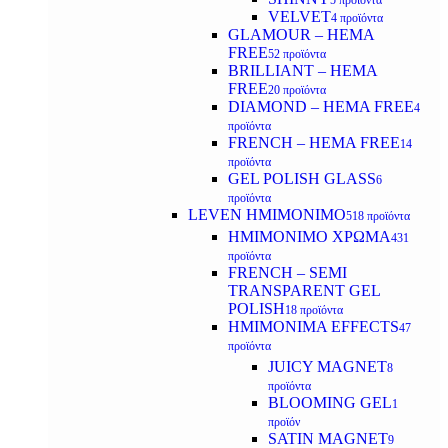
5 προϊόντα
VELVET
4 προϊόντα
GLAMOUR – HEMA
FREE
52 προϊόντα
BRILLIANT – HEMA
FREE
20 προϊόντα
DIAMOND – HEMA FREE
4
προϊόντα
FRENCH – HEMA FREE
14
προϊόντα
GEL POLISH GLASS
6
προϊόντα
LEVEN ΗΜΙΜΟΝΙΜΟ
518 προϊόντα
ΗΜΙΜΟΝΙΜΟ ΧΡΩΜΑ
431
προϊόντα
FRENCH – SEMI
TRANSPARENT GEL
POLISH
18 προϊόντα
HMIMONIMA EFFECTS
47
προϊόντα
JUICY MAGNET
8
προϊόντα
BLOOMING GEL
1
προϊόν
SATIN MAGNET
9