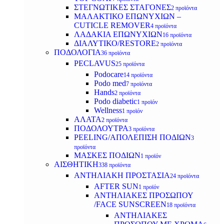
ΣΤΕΓΝΩΤΙΚΕΣ ΣΤΑΓΟΝΕΣ
2 προϊόντα
ΜΑΛΑΚΤΙΚΟ ΕΠΩΝΥΧΙΩΝ –
CUTICLE REMOVER
4 προϊόντα
ΛΑΔΑΚΙΑ ΕΠΩΝΥΧΙΩΝ
16 προϊόντα
ΔΙΑΛΥΤΙΚΟ/RESTORE
2 προϊόντα
ΠΟΔΟΛΟΓΙΑ
36 προϊόντα
PECLAVUS
25 προϊόντα
Podocare
14 προϊόντα
Podo med
7 προϊόντα
Hands
2 προϊόντα
Podo diabetic
1 προϊόν
Wellness
1 προϊόν
ΑΛΑΤΑ
2 προϊόντα
ΠΟΔΟΛΟΥΤΡΑ
3 προϊόντα
PEELING/ΑΠΟΛΕΠΙΣΗ ΠΟΔΙΩΝ
3
προϊόντα
ΜΑΣΚΕΣ ΠΟΔΙΩΝ
1 προϊόν
ΑΙΣΘΗΤΙΚΗ
338 προϊόντα
ΑΝΤΗΛΙΑΚΗ ΠΡΟΣΤΑΣΙΑ
24 προϊόντα
AFTER SUN
1 προϊόν
ΑΝΤΗΛΙΑΚΕΣ ΠΡΟΣΩΠΟΥ
/FACE SUNSCREEN
18 προϊόντα
ΑΝΤΗΛΙΑΚΕΣ