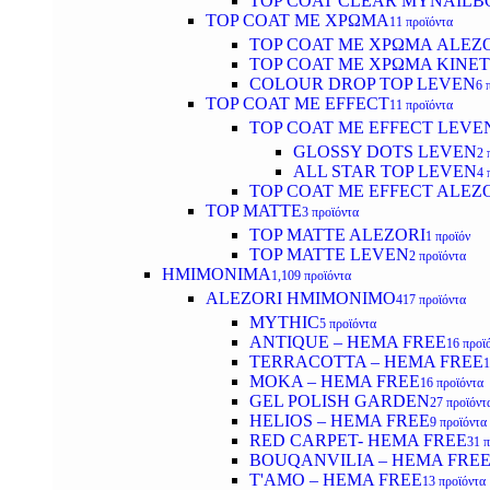
TOP COAT CLEAR MYNAILB
TOP COAT ΜΕ ΧΡΩΜΑ
11 προϊόντα
TOP COAT ΜΕ ΧΡΩΜΑ ALEZ
TOP COAT ΜΕ ΧΡΩΜΑ KINET
COLOUR DROP TOP LEVEN
6 
TOP COAT ΜΕ EFFECT
11 προϊόντα
TOP COAT ME EFFECT LEVE
GLOSSY DOTS LEVEN
2 
ALL STAR TOP LEVEN
4 
TOP COAT ME EFFECT ALEZ
TOP MATTE
3 προϊόντα
TOP MATTE ALEZORI
1 προϊόν
TOP MATTE LEVEN
2 προϊόντα
ΗΜΙΜΟΝΙΜΑ
1,109 προϊόντα
ALEZORI ΗΜΙΜΟΝΙΜΟ
417 προϊόντα
MYTHIC
5 προϊόντα
ANTIQUE – HEMA FREE
16 προϊ
TERRACOTTA – HEMA FREE
1
MOKA – HEMA FREE
16 προϊόντα
GEL POLISH GARDEN
27 προϊόντ
HELIOS – HEMA FREE
9 προϊόντα
RED CARPET- HEMA FREE
31 
BOUQANVILIA – HEMA FRE
T'AMO – HEMA FREE
13 προϊόντα