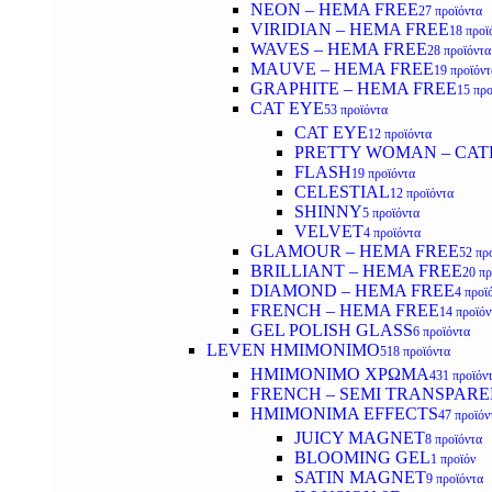
NEON – HEMA FREE
27 προϊόντα
VIRIDIAN – HEMA FREE
18 προϊ
WAVES – HEMA FREE
28 προϊόντα
MAUVE – HEMA FREE
19 προϊόντ
GRAPHITE – HEMA FREE
15 προ
CAT EYE
53 προϊόντα
CAT EYE
12 προϊόντα
PRETTY WOMAN – CAT
FLASH
19 προϊόντα
CELESTIAL
12 προϊόντα
SHINNY
5 προϊόντα
VELVET
4 προϊόντα
GLAMOUR – HEMA FREE
52 πρ
BRILLIANT – HEMA FREE
20 πρ
DIAMOND – HEMA FREE
4 προϊ
FRENCH – HEMA FREE
14 προϊόν
GEL POLISH GLASS
6 προϊόντα
LEVEN ΗΜΙΜΟΝΙΜΟ
518 προϊόντα
ΗΜΙΜΟΝΙΜΟ ΧΡΩΜΑ
431 προϊόν
FRENCH – SEMI TRANSPARE
HMIMONIMA EFFECTS
47 προϊόν
JUICY MAGNET
8 προϊόντα
BLOOMING GEL
1 προϊόν
SATIN MAGNET
9 προϊόντα