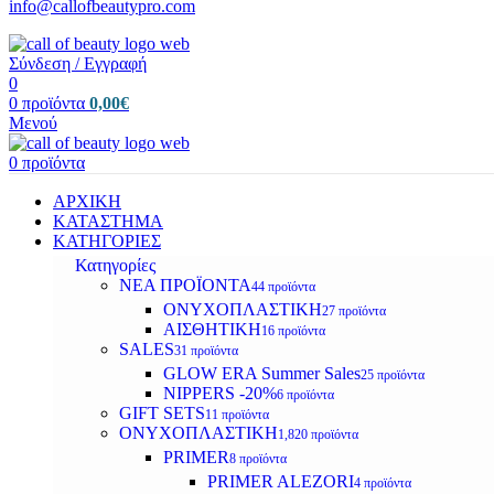
info@callofbeautypro.com
Σύνδεση / Εγγραφή
0
0
προϊόντα
0,00
€
Μενού
0
προϊόντα
ΑΡΧΙΚΗ
ΚΑΤΑΣΤΗΜΑ
ΚΑΤΗΓΟΡΙΕΣ
Κατηγορίες
ΝΕΑ ΠΡΟΪΟΝΤΑ
44 προϊόντα
ΟΝΥΧΟΠΛΑΣΤΙΚΗ
27 προϊόντα
ΑΙΣΘΗΤΙΚΗ
16 προϊόντα
SALES
31 προϊόντα
GLOW ERA Summer Sales
25 προϊόντα
NIPPERS -20%
6 προϊόντα
GIFT SETS
11 προϊόντα
ΟΝΥΧΟΠΛΑΣΤΙΚΗ
1,820 προϊόντα
PRIMER
8 προϊόντα
PRIMER ALEZORI
4 προϊόντα