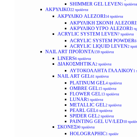
SHIMMER GEL LEVEN
5 προϊόντα
ΑΚΡΥΛΙΚΟ
22 προϊόντα
ΑΚΡΥΛΙΚΟ ALEZORI
14 προϊόντα
ΑΚΡΥΛΙΚΗ ΣΚΟΝΗ ALEZORI
ΑΚΡΥΛΙΚΟ ΥΓΡΟ ALEZORI
5 π
ACRYLIC SYSTEM LEVEN
7 προϊόντα
ACRYLIC SYSTEM POWDER
6
ACRYLIC LIQUID LEVEN
2 προ
NAIL ART ΠΡΟΪΟΝΤΑ
159 προϊόντα
LINERS
6 προϊόντα
ΔΙΑΚΟΣΜΗΤΙΚΑ
2 προϊόντα
ΑΥΤΟΚΟΛΛΗΤΑ ΓΑΛΛΙΚΟΥ
1 
NAIL ART GEL
61 προϊόντα
PLATINUM GEL
4 προϊόντα
OMBRE GEL
15 προϊόντα
FLOWER GEL
13 προϊόντα
LUNAR
5 προϊόντα
METALLIC GEL
2 προϊόντα
PEARL GEL
6 προϊόντα
SPIDER GEL
2 προϊόντα
PAINTING GEL UV/LED
10 προϊό
ΣΚΟΝΕΣ
90 προϊόντα
HOLOGRAPHIC
1 προϊόν