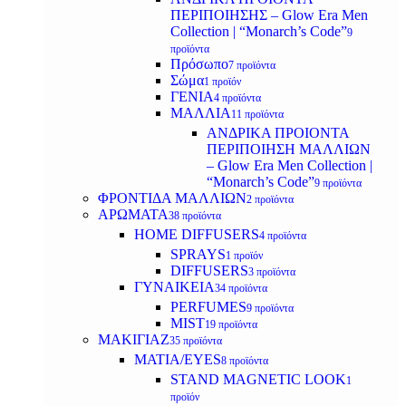
ΠΕΡΙΠΟΙΗΣΗΣ – Glow Era Men
Collection | “Monarch’s Code”
9
προϊόντα
Πρόσωπο
7 προϊόντα
Σώμα
1 προϊόν
ΓΕΝΙΑ
4 προϊόντα
ΜΑΛΛΙΑ
11 προϊόντα
ΑΝΔΡΙΚΑ ΠΡΟΙΟΝΤΑ
ΠΕΡΙΠΟΙΗΣΗ ΜΑΛΛΙΩΝ
– Glow Era Men Collection |
“Monarch’s Code”
9 προϊόντα
ΦΡΟΝΤΙΔΑ ΜΑΛΛΙΩΝ
2 προϊόντα
ΑΡΩΜΑΤΑ
38 προϊόντα
HOME DIFFUSERS
4 προϊόντα
SPRAYS
1 προϊόν
DIFFUSERS
3 προϊόντα
ΓΥΝΑΙΚΕΙΑ
34 προϊόντα
PERFUMES
9 προϊόντα
MIST
19 προϊόντα
ΜΑΚΙΓΙΑΖ
35 προϊόντα
ΜΑΤΙΑ/EYES
8 προϊόντα
STAND MAGNETIC LOOK
1
προϊόν