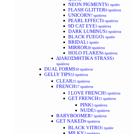
NEON PIGMENTS
1 προϊόν
FLASH GLITTER
9 προϊόντα
UNICORN
7 προϊόντα
PEARL EFFECT
6 προϊόντα
9D CAT EYE
5 προϊόντα
DARK LUMINUS
3 προϊόντα
BLACK FUEGO
1 προϊόν
BRIDAL
1 προϊόν
MIRROR
20 προϊόντα
HOLO FLAKES
6 προϊόντα
ΔΙΑΚΟΣΜΗΤΙΚΑ STRASS
3
προϊόντα
DUAL FORMS
10 προϊόντα
GELLY TIPS
53 προϊόντα
CLEAR
21 προϊόντα
FRENCH
17 προϊόντα
I LOVE FRENCH
5 προϊόντα
GET FRENCH
11 προϊόντα
PINK
5 προϊόντα
NUDE
5 προϊόντα
BABYBOOMER
7 προϊόντα
GET NAKED
9 προϊόντα
BLACK VITRO
1 προϊόν
MILKY
2 προϊόντα