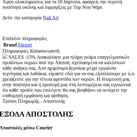
Αφού ολοκληρώσεις και τα 10 δάχτυλα, αφαιρείς την περιττή
ποσότητα σκόνης και σφραγίζεις με Top Non Wipe.
Δείτε την κατηγορία
Nail Art
Επιπλέον πληροφορίες
Brand
Alezori
Πληροφορίες Κατασκευαστή
SALES -15% Ανακαλύψτε μια πλήρη γκάμα επαγγελματικών
προϊόντων νυχιών από την Alezori, σχεδιασμένα να καλύπτουν
κάθε ανάγκη σας. Από ημιμόνιμα βερνίκια μέχρι εργαλεία
τεχνίτριας και λαδάκια, είμαστε εδώ για να σας εξοπλίσουμε με ό,τι
χρειάζεστε για την τέλεια φροντίδα των νυχιών. Η δέσμευσή μας
στην ποιότητα και η προσοχή μας στη λεπτομέρεια σας εγγυώνται
ότι κάθε προϊόν που επιλέγετε θα σας βοηθήσει να πετύχετε την
επιθυμητή εμφάνιση και αίσθηση.
Τρόποι Πληρωμής - Αποστολής
ΕΞΟΔΑ ΑΠΟΣΤΟΛΗΣ
Αποστολές μέσω Courier