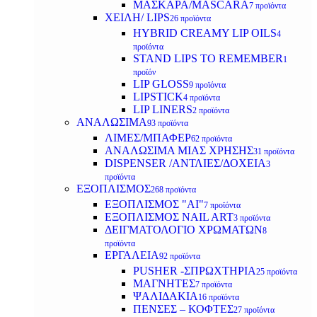
ΜΑΣΚΑΡΑ/MASCARA
7 προϊόντα
ΧΕΙΛΗ/ LIPS
26 προϊόντα
HYBRID CREAMY LIP OILS
4
προϊόντα
STAND LIPS TO REMEMBER
1
προϊόν
LIP GLOSS
9 προϊόντα
LIPSTICK
4 προϊόντα
LIP LINERS
2 προϊόντα
ΑΝΑΛΩΣΙΜΑ
93 προϊόντα
ΛΙΜΕΣ/ΜΠΑΦΕΡ
62 προϊόντα
ΑΝΑΛΩΣΙΜΑ ΜΙΑΣ ΧΡΗΣΗΣ
31 προϊόντα
DISPENSER /ΑΝΤΛΙΕΣ/ΔΟΧΕΙΑ
3
προϊόντα
ΕΞΟΠΛΙΣΜΟΣ
268 προϊόντα
ΕΞΟΠΛΙΣΜΟΣ "AI"
7 προϊόντα
ΕΞΟΠΛΙΣΜΟΣ NAIL ART
3 προϊόντα
ΔΕΙΓΜΑΤΟΛΟΓΙΟ ΧΡΩΜΑΤΩΝ
8
προϊόντα
ΕΡΓΑΛΕΙΑ
92 προϊόντα
PUSHER -ΣΠΡΩΧΤΗΡΙΑ
25 προϊόντα
ΜΑΓΝΗΤΕΣ
7 προϊόντα
ΨΑΛΙΔΑΚΙΑ
16 προϊόντα
ΠΕΝΣΕΣ – ΚΟΦΤΕΣ
27 προϊόντα