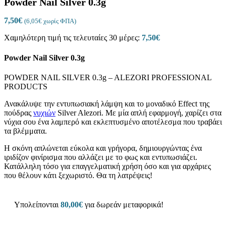
Powder Nail Silver 0.3g
7,50
€
(
6,05
€
χωρίς ΦΠΑ)
Χαμηλότερη τιμή τις τελευταίες 30 μέρες:
7,50
€
Powder Nail Silver 0.3g
POWDER NAIL SILVER 0.3g – ALEZORI PROFESSIONAL
PRODUCTS
Ανακάλυψε την εντυπωσιακή λάμψη και το μοναδικό Effect της
πούδρας
νυχιών
Silver Alezori. Με μία απλή εφαρμογή, χαρίζει στα
νύχια σου ένα λαμπερό και εκλεπτυσμένο αποτέλεσμα που τραβάει
τα βλέμματα.
Η σκόνη απλώνεται εύκολα και γρήγορα, δημιουργώντας ένα
ιριδίζον φινίρισμα που αλλάζει με το φως και εντυπωσιάζει.
Κατάλληλη τόσο για επαγγελματική χρήση όσο και για αρχάριες
που θέλουν κάτι ξεχωριστό. Θα τη λατρέψεις!
Υπολείπονται
80,00
€
για δωρεάν μεταφορικά!