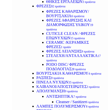
ΘΗΚΕΣ ΕΡΓΑΛΕΙΩΝ
3 προϊόντα
ΦΡΕΖΕΣ
92 προϊόντα
ΦΡΕΖΕΣ ΚΑΘΑΡΙΣΜΟΥ/
ΒΟΥΡΤΣΑΚΙΑ
6 προϊόντα
ΦΡΕΖΕΣ ΑΦΑΙΡΕΣΗΣ ΚΑΙ
ΔΙΑΜΟΡΦΩΣΗΣ ΥΛΙΚΟΥ
19
προϊόντα
CUTICLE CLEAN / ΦΡΕΖΕΣ
ΕΠΩΝΥΧΙΩΝ
15 προϊόντα
CERAMIC /ΚΕΡΑΜΙΚΕΣ
ΦΡΕΖΕΣ
1 προϊόν
ΦΡΕΖΕΣ ΛΕΙΑΝΣΗΣ
9 προϊόντα
ΣΤΕΛΕΧΗ/ΑΝΤΑΛΛΑΚΤΙΚΑ
17
προϊόντα
PODO DISC/ ΦΡΕΖΕΣ
ΠΟΔΟΛΟΓΙΑΣ
28 προϊόντα
ΒΟΥΡΤΣΑΚΙΑ ΚΑΘΑΡΙΣΜΟΥ
4 προϊόντα
ΡΑΣΠΕΣ
9 προϊόντα
ΠΙΝΕΛΑ ΝΥΧΙΩΝ
35 προϊόντα
ΚΛΙΒΑΝΟΙ/ΑΠΟΣΤΕΙΡΩΤΕΣ
3 προϊόντα
ΑΠΟΛΥΜΑΝΣΗ
9 προϊόντα
ΑΝΤΙΣΗΠΤΙΚΑ
7 προϊόντα
Cleanser / Sanitizer
6 προϊόντα
ΛΑΜΠΕΣ ΠΟΛΥΜΕΡΙΣΜΟΥ
8 προϊόντα