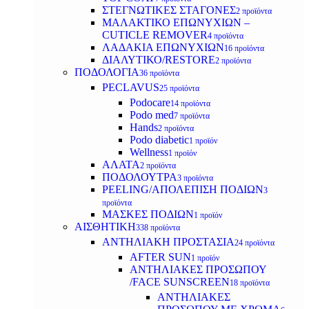
ΣΤΕΓΝΩΤΙΚΕΣ ΣΤΑΓΟΝΕΣ
2 προϊόντα
ΜΑΛΑΚΤΙΚΟ ΕΠΩΝΥΧΙΩΝ –
CUTICLE REMOVER
4 προϊόντα
ΛΑΔΑΚΙΑ ΕΠΩΝΥΧΙΩΝ
16 προϊόντα
ΔΙΑΛΥΤΙΚΟ/RESTORE
2 προϊόντα
ΠΟΔΟΛΟΓΙΑ
36 προϊόντα
PECLAVUS
25 προϊόντα
Podocare
14 προϊόντα
Podo med
7 προϊόντα
Hands
2 προϊόντα
Podo diabetic
1 προϊόν
Wellness
1 προϊόν
ΑΛΑΤΑ
2 προϊόντα
ΠΟΔΟΛΟΥΤΡΑ
3 προϊόντα
PEELING/ΑΠΟΛΕΠΙΣΗ ΠΟΔΙΩΝ
3
προϊόντα
ΜΑΣΚΕΣ ΠΟΔΙΩΝ
1 προϊόν
ΑΙΣΘΗΤΙΚΗ
338 προϊόντα
ΑΝΤΗΛΙΑΚΗ ΠΡΟΣΤΑΣΙΑ
24 προϊόντα
AFTER SUN
1 προϊόν
ΑΝΤΗΛΙΑΚΕΣ ΠΡΟΣΩΠΟΥ
/FACE SUNSCREEN
18 προϊόντα
ΑΝΤΗΛΙΑΚΕΣ