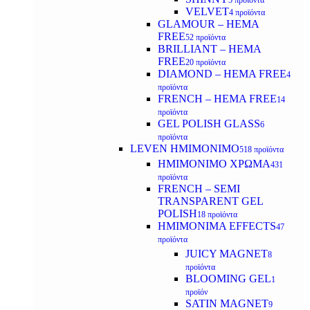
5 προϊόντα
VELVET
4 προϊόντα
GLAMOUR – HEMA
FREE
52 προϊόντα
BRILLIANT – HEMA
FREE
20 προϊόντα
DIAMOND – HEMA FREE
4
προϊόντα
FRENCH – HEMA FREE
14
προϊόντα
GEL POLISH GLASS
6
προϊόντα
LEVEN ΗΜΙΜΟΝΙΜΟ
518 προϊόντα
ΗΜΙΜΟΝΙΜΟ ΧΡΩΜΑ
431
προϊόντα
FRENCH – SEMI
TRANSPARENT GEL
POLISH
18 προϊόντα
HMIMONIMA EFFECTS
47
προϊόντα
JUICY MAGNET
8
προϊόντα
BLOOMING GEL
1
προϊόν
SATIN MAGNET
9