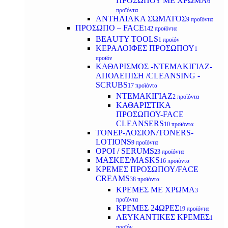
ΠΡΟΣΩΠΟΥ ΜΕ ΧΡΩΜΑ
6
προϊόντα
ΑΝΤΗΛΙΑΚΑ ΣΩΜΑΤΟΣ
9 προϊόντα
ΠΡΟΣΩΠΟ – FACE
142 προϊόντα
BEAUTY TOOLS
1 προϊόν
ΚΕΡΑΛΟΙΦΕΣ ΠΡΟΣΩΠΟΥ
1
προϊόν
ΚΑΘΑΡΙΣΜΟΣ -ΝΤΕΜΑΚΙΓΙΑΖ-
ΑΠΟΛΕΠΙΣΗ /CLEANSING -
SCRUBS
17 προϊόντα
ΝΤΕΜΑΚΙΓΙΑΖ
2 προϊόντα
ΚΑΘΑΡΙΣΤΙΚΑ
ΠΡΟΣΩΠΟΥ-FACE
CLEANSERS
10 προϊόντα
ΤΟΝΕΡ-ΛΟΣΙΟΝ/TONERS-
LOTIONS
9 προϊόντα
ΟΡΟΙ / SERUMS
23 προϊόντα
ΜΑΣΚΕΣ/MASKS
16 προϊόντα
ΚΡΕΜΕΣ ΠΡΟΣΩΠΟΥ/FACE
CREAMS
38 προϊόντα
ΚΡΕΜΕΣ ΜΕ ΧΡΩΜΑ
3
προϊόντα
ΚΡΕΜΕΣ 24ΩΡΕΣ
19 προϊόντα
ΛΕΥΚΑΝΤΙΚΕΣ ΚΡΕΜΕΣ
1
προϊόν