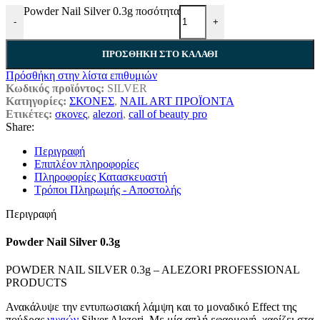
Powder Nail Silver 0.3g ποσότητα
-
+
ΠΡΟΣΘΉΚΗ ΣΤΟ ΚΑΛΆΘΙ
Πρόσθήκη στην λίστα επιθυμιών
Κωδικός προϊόντος:
SILVER
Κατηγορίες:
ΣΚΟΝΕΣ
,
NAIL ART ΠΡΟΪΟΝΤΑ
Ετικέτες:
σκονες
,
alezori
,
call of beauty pro
Share:
Περιγραφή
Επιπλέον πληροφορίες
Πληροφορίες Κατασκευαστή
Τρόποι Πληρωμής - Αποστολής
Περιγραφή
Powder Nail Silver 0.3g
POWDER NAIL SILVER 0.3g – ALEZORI PROFESSIONAL
PRODUCTS
Ανακάλυψε την εντυπωσιακή λάμψη και το μοναδικό Effect της
πούδρας
νυχιών
Silver Alezori. Με μία απλή εφαρμογή, χαρίζει στα