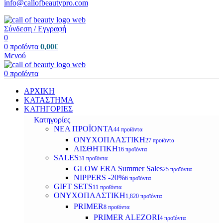
info@callofbeautypro.com
Σύνδεση / Εγγραφή
0
0
προϊόντα
0,00
€
Μενού
0
προϊόντα
ΑΡΧΙΚΗ
ΚΑΤΑΣΤΗΜΑ
ΚΑΤΗΓΟΡΙΕΣ
Κατηγορίες
ΝΕΑ ΠΡΟΪΟΝΤΑ
44 προϊόντα
ΟΝΥΧΟΠΛΑΣΤΙΚΗ
27 προϊόντα
ΑΙΣΘΗΤΙΚΗ
16 προϊόντα
SALES
31 προϊόντα
GLOW ERA Summer Sales
25 προϊόντα
NIPPERS -20%
6 προϊόντα
GIFT SETS
11 προϊόντα
ΟΝΥΧΟΠΛΑΣΤΙΚΗ
1,820 προϊόντα
PRIMER
8 προϊόντα
PRIMER ALEZORI
4 προϊόντα