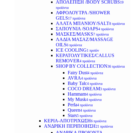
ΑΠΟΛΕΠΙΣΗ /BODY SCRUBS
19
προϊόντα
ΑΦΡΟΛΟΥΤΡΑ /SHOWER
GELS
17 προϊόντα
ΑΛΑΤΑ ΜΠΑΝΙΟΥ/SALT
8 προϊόντα
ΣΑΠΟΥΝΙΑ /SOAPS
4 προϊόντα
ΜΑΣΚΕΣ/MASKS
7 προϊόντα
ΛΑΔΙΑ ΜΑΣΑΖ/MASSAGE
OILS
6 προϊόντα
ICE COOLING
1 προϊόν
ΚΕΡΑΤΟΛΥΤΙΚΕΣ/CALLUS
REMOVER
4 προϊόντα
SHOP BY COLLECTION
36 προϊόντα
Fairy Dust
4 προϊόντα
AVRA
4 προϊόντα
Baby Talc
4 προϊόντα
COCO DREAM
3 προϊόντα
Hammam
4 προϊόντα
My Musk
4 προϊόντα
Perla
4 προϊόντα
Queen
4 προϊόντα
Stars
5 προϊόντα
ΚΕΡΙΑ-ΑΠΟΤΡΙΧΩΣΗ
6 προϊόντα
ΑΝΔΡΙΚΗ ΠΕΡΙΠΟΙΗΣΗ
21 προϊόντα
ΑΝΔΡΙΚΑ ΠΡΟΙΟΝΤΑ