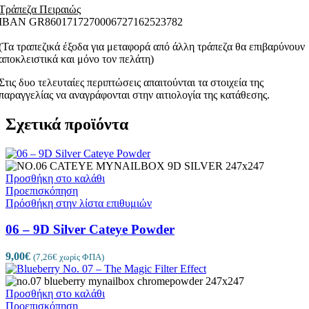
Τράπεζα Πειραιώς
ΙΒΑΝ GR8601717270006727162523782
(Τα τραπεζικά έξοδα για μεταφορά από άλλη τράπεζα θα επιβαρύνουν
αποκλειστικά και μόνο τον πελάτη)
Στις δυο τελευταίες περιπτώσεις απαιτούνται τα στοιχεία της
παραγγελίας να αναγράφονται στην αιτιολογία της κατάθεσης.
Σχετικά προϊόντα
Προσθήκη στο καλάθι
Προεπισκόπηση
Πρόσθήκη στην λίστα επιθυμιών
06 – 9D Silver Cateye Powder
9,00
€
(
7,26
€
χωρίς ΦΠΑ)
Προσθήκη στο καλάθι
Προεπισκόπηση