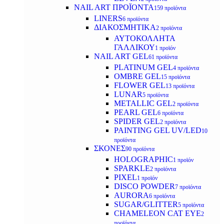
NAIL ART ΠΡΟΪΟΝΤΑ
159 προϊόντα
LINERS
6 προϊόντα
ΔΙΑΚΟΣΜΗΤΙΚΑ
2 προϊόντα
ΑΥΤΟΚΟΛΛΗΤΑ
ΓΑΛΛΙΚΟΥ
1 προϊόν
NAIL ART GEL
61 προϊόντα
PLATINUM GEL
4 προϊόντα
OMBRE GEL
15 προϊόντα
FLOWER GEL
13 προϊόντα
LUNAR
5 προϊόντα
METALLIC GEL
2 προϊόντα
PEARL GEL
6 προϊόντα
SPIDER GEL
2 προϊόντα
PAINTING GEL UV/LED
10
προϊόντα
ΣΚΟΝΕΣ
90 προϊόντα
HOLOGRAPHIC
1 προϊόν
SPARKLE
2 προϊόντα
PIXEL
1 προϊόν
DISCO POWDER
7 προϊόντα
AURORA
6 προϊόντα
SUGAR/GLITTER
5 προϊόντα
CHAMELEON CAT EYE
2
προϊόντα