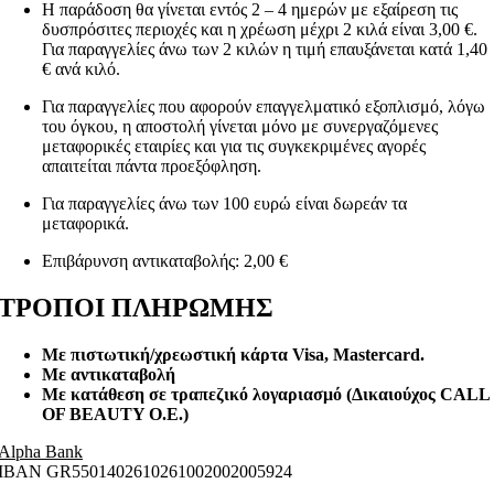
Η παράδοση θα γίνεται εντός 2 – 4 ημερών με εξαίρεση τις
δυσπρόσιτες περιοχές και η χρέωση μέχρι 2 κιλά είναι 3,00 €.
Για παραγγελίες άνω των 2 κιλών η τιμή επαυξάνεται κατά 1,40
€ ανά κιλό.
Για παραγγελίες που αφορούν επαγγελματικό εξοπλισμό, λόγω
του όγκου, η αποστολή γίνεται μόνο με συνεργαζόμενες
μεταφορικές εταιρίες και για τις συγκεκριμένες αγορές
απαιτείται πάντα προεξόφληση.
Για παραγγελίες άνω των 100 ευρώ είναι δωρεάν τα
μεταφορικά.
Επιβάρυνση αντικαταβολής: 2,00 €
ΤΡΟΠΟΙ ΠΛΗΡΩΜΗΣ
Με πιστωτική/χρεωστική κάρτα Visa
, Mastercard.
Με αντικαταβολή
Με κατάθεση σε τραπεζικό λογαριασμό (Δικαιούχος CALL
OF BEAUTY O.E.)
Alpha Bank
ΙΒΑΝ GR5501402610261002002005924