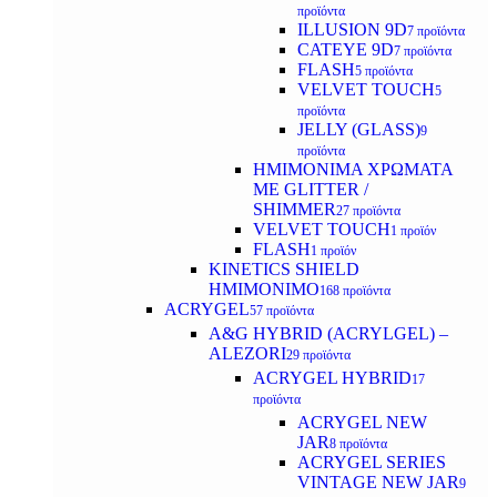
προϊόντα
ILLUSION 9D
7 προϊόντα
CATEYE 9D
7 προϊόντα
FLASH
5 προϊόντα
VELVET TOUCH
5
προϊόντα
JELLY (GLASS)
9
προϊόντα
ΗΜΙΜΟΝΙΜA ΧΡΩΜΑΤΑ
ΜΕ GLITTER /
SHIMMER
27 προϊόντα
VELVET TOUCH
1 προϊόν
FLASH
1 προϊόν
KINETICS SHIELD
ΗΜΙΜΟΝΙΜΟ
168 προϊόντα
ACRYGEL
57 προϊόντα
A&G HYBRID (ACRYLGEL) –
ALEZORI
29 προϊόντα
ACRYGEL HYBRID
17
προϊόντα
ACRYGEL NEW
JAR
8 προϊόντα
ACRYGEL SERIES
VINTAGE NEW JAR
9