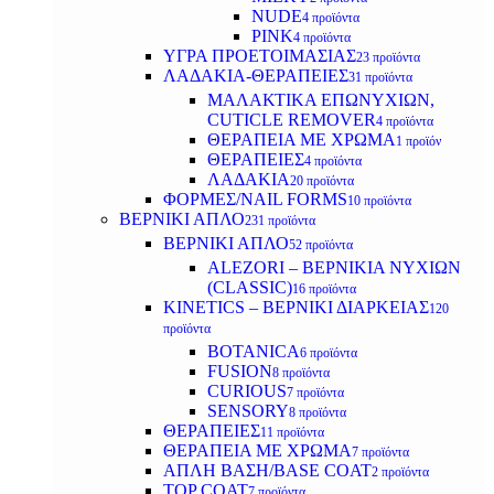
NUDE
4 προϊόντα
PINK
4 προϊόντα
ΥΓΡΑ ΠΡΟΕΤΟΙΜΑΣΙΑΣ
23 προϊόντα
ΛΑΔΑΚΙΑ-ΘΕΡΑΠΕΙΕΣ
31 προϊόντα
ΜΑΛΑΚΤΙΚΑ ΕΠΩΝΥΧΙΩΝ,
CUTICLE REMOVER
4 προϊόντα
ΘΕΡΑΠΕΙΑ ΜΕ ΧΡΩΜΑ
1 προϊόν
ΘΕΡΑΠΕΙΕΣ
4 προϊόντα
ΛΑΔΑΚΙΑ
20 προϊόντα
ΦΟΡΜΕΣ/NAIL FORMS
10 προϊόντα
ΒΕΡΝΙΚΙ ΑΠΛΟ
231 προϊόντα
ΒΕΡΝΙΚΙ ΑΠΛΟ
52 προϊόντα
ALEZORI – ΒΕΡΝΙΚΙΑ ΝΥΧΙΩΝ
(CLASSIC)
16 προϊόντα
KINETICS – ΒΕΡΝΙΚΙ ΔΙΑΡΚΕΙΑΣ
120
προϊόντα
BOTANICA
6 προϊόντα
FUSION
8 προϊόντα
CURIOUS
7 προϊόντα
SENSORY
8 προϊόντα
ΘΕΡΑΠΕΙΕΣ
11 προϊόντα
ΘΕΡΑΠΕΙΑ ΜΕ ΧΡΩΜΑ
7 προϊόντα
ΑΠΛΗ ΒΑΣΗ/BASE COAT
2 προϊόντα
TOP COAT
7 προϊόντα