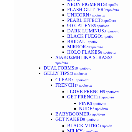
NEON PIGMENTS
1 προϊόν
FLASH GLITTER
9 προϊόντα
UNICORN
7 προϊόντα
PEARL EFFECT
6 προϊόντα
9D CAT EYE
5 προϊόντα
DARK LUMINUS
3 προϊόντα
BLACK FUEGO
1 προϊόν
BRIDAL
1 προϊόν
MIRROR
20 προϊόντα
HOLO FLAKES
6 προϊόντα
ΔΙΑΚΟΣΜΗΤΙΚΑ STRASS
3
προϊόντα
DUAL FORMS
10 προϊόντα
GELLY TIPS
53 προϊόντα
CLEAR
21 προϊόντα
FRENCH
17 προϊόντα
I LOVE FRENCH
5 προϊόντα
GET FRENCH
11 προϊόντα
PINK
5 προϊόντα
NUDE
5 προϊόντα
BABYBOOMER
7 προϊόντα
GET NAKED
9 προϊόντα
BLACK VITRO
1 προϊόν
MILKY
2 προϊόντα