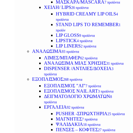
ΜΑΣΚΑΡΑ/MASCARA
7 προϊόντα
ΧΕΙΛΗ/ LIPS
26 προϊόντα
HYBRID CREAMY LIP OILS
4
προϊόντα
STAND LIPS TO REMEMBER
1
προϊόν
LIP GLOSS
9 προϊόντα
LIPSTICK
4 προϊόντα
LIP LINERS
2 προϊόντα
ΑΝΑΛΩΣΙΜΑ
93 προϊόντα
ΛΙΜΕΣ/ΜΠΑΦΕΡ
62 προϊόντα
ΑΝΑΛΩΣΙΜΑ ΜΙΑΣ ΧΡΗΣΗΣ
31 προϊόντα
DISPENSER /ΑΝΤΛΙΕΣ/ΔΟΧΕΙΑ
3
προϊόντα
ΕΞΟΠΛΙΣΜΟΣ
268 προϊόντα
ΕΞΟΠΛΙΣΜΟΣ "AI"
7 προϊόντα
ΕΞΟΠΛΙΣΜΟΣ NAIL ART
3 προϊόντα
ΔΕΙΓΜΑΤΟΛΟΓΙΟ ΧΡΩΜΑΤΩΝ
8
προϊόντα
ΕΡΓΑΛΕΙΑ
92 προϊόντα
PUSHER -ΣΠΡΩΧΤΗΡΙΑ
25 προϊόντα
ΜΑΓΝΗΤΕΣ
7 προϊόντα
ΨΑΛΙΔΑΚΙΑ
16 προϊόντα
ΠΕΝΣΕΣ – ΚΟΦΤΕΣ
27 προϊόντα