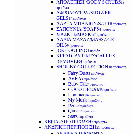
ΑΠΟΛΕΠΙΣΗ /BODY SCRUBS
19
προϊόντα
ΑΦΡΟΛΟΥΤΡΑ /SHOWER
GELS
17 προϊόντα
ΑΛΑΤΑ ΜΠΑΝΙΟΥ/SALT
8 προϊόντα
ΣΑΠΟΥΝΙΑ /SOAPS
4 προϊόντα
ΜΑΣΚΕΣ/MASKS
7 προϊόντα
ΛΑΔΙΑ ΜΑΣΑΖ/MASSAGE
OILS
6 προϊόντα
ICE COOLING
1 προϊόν
ΚΕΡΑΤΟΛΥΤΙΚΕΣ/CALLUS
REMOVER
4 προϊόντα
SHOP BY COLLECTION
36 προϊόντα
Fairy Dust
4 προϊόντα
AVRA
4 προϊόντα
Baby Talc
4 προϊόντα
COCO DREAM
3 προϊόντα
Hammam
4 προϊόντα
My Musk
4 προϊόντα
Perla
4 προϊόντα
Queen
4 προϊόντα
Stars
5 προϊόντα
ΚΕΡΙΑ-ΑΠΟΤΡΙΧΩΣΗ
6 προϊόντα
ΑΝΔΡΙΚΗ ΠΕΡΙΠΟΙΗΣΗ
21 προϊόντα
ΑΝΔΡΙΚΑ ΠΡΟΙΟΝΤΑ