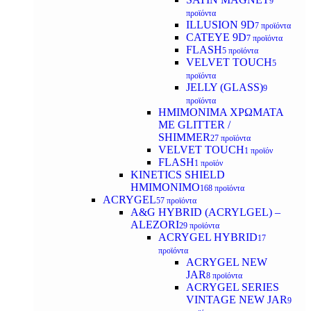
9
προϊόντα
ILLUSION 9D
7 προϊόντα
CATEYE 9D
7 προϊόντα
FLASH
5 προϊόντα
VELVET TOUCH
5
προϊόντα
JELLY (GLASS)
9
προϊόντα
ΗΜΙΜΟΝΙΜA ΧΡΩΜΑΤΑ
ΜΕ GLITTER /
SHIMMER
27 προϊόντα
VELVET TOUCH
1 προϊόν
FLASH
1 προϊόν
KINETICS SHIELD
ΗΜΙΜΟΝΙΜΟ
168 προϊόντα
ACRYGEL
57 προϊόντα
A&G HYBRID (ACRYLGEL) –
ALEZORI
29 προϊόντα
ACRYGEL HYBRID
17
προϊόντα
ACRYGEL NEW
JAR
8 προϊόντα
ACRYGEL SERIES
VINTAGE NEW JAR
9