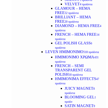
5 προϊόντα
VELVET
4 προϊόντα
GLAMOUR – HEMA
FREE
52 προϊόντα
BRILLIANT – HEMA
FREE
20 προϊόντα
DIAMOND – HEMA FREE
4
προϊόντα
FRENCH – HEMA FREE
14
προϊόντα
GEL POLISH GLASS
6
προϊόντα
LEVEN ΗΜΙΜΟΝΙΜΟ
518 προϊόντα
ΗΜΙΜΟΝΙΜΟ ΧΡΩΜΑ
431
προϊόντα
FRENCH – SEMI
TRANSPARENT GEL
POLISH
18 προϊόντα
HMIMONIMA EFFECTS
47
προϊόντα
JUICY MAGNET
8
προϊόντα
BLOOMING GEL
1
προϊόν
SATIN MAGNET
9