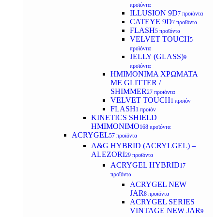
προϊόντα
ILLUSION 9D
7 προϊόντα
CATEYE 9D
7 προϊόντα
FLASH
5 προϊόντα
VELVET TOUCH
5
προϊόντα
JELLY (GLASS)
9
προϊόντα
ΗΜΙΜΟΝΙΜA ΧΡΩΜΑΤΑ
ΜΕ GLITTER /
SHIMMER
27 προϊόντα
VELVET TOUCH
1 προϊόν
FLASH
1 προϊόν
KINETICS SHIELD
ΗΜΙΜΟΝΙΜΟ
168 προϊόντα
ACRYGEL
57 προϊόντα
A&G HYBRID (ACRYLGEL) –
ALEZORI
29 προϊόντα
ACRYGEL HYBRID
17
προϊόντα
ACRYGEL NEW
JAR
8 προϊόντα
ACRYGEL SERIES
VINTAGE NEW JAR
9