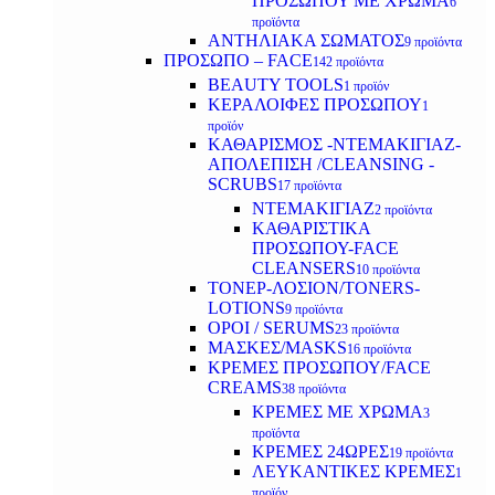
ΠΡΟΣΩΠΟΥ ΜΕ ΧΡΩΜΑ
6
προϊόντα
ΑΝΤΗΛΙΑΚΑ ΣΩΜΑΤΟΣ
9 προϊόντα
ΠΡΟΣΩΠΟ – FACE
142 προϊόντα
BEAUTY TOOLS
1 προϊόν
ΚΕΡΑΛΟΙΦΕΣ ΠΡΟΣΩΠΟΥ
1
προϊόν
ΚΑΘΑΡΙΣΜΟΣ -ΝΤΕΜΑΚΙΓΙΑΖ-
ΑΠΟΛΕΠΙΣΗ /CLEANSING -
SCRUBS
17 προϊόντα
ΝΤΕΜΑΚΙΓΙΑΖ
2 προϊόντα
ΚΑΘΑΡΙΣΤΙΚΑ
ΠΡΟΣΩΠΟΥ-FACE
CLEANSERS
10 προϊόντα
ΤΟΝΕΡ-ΛΟΣΙΟΝ/TONERS-
LOTIONS
9 προϊόντα
ΟΡΟΙ / SERUMS
23 προϊόντα
ΜΑΣΚΕΣ/MASKS
16 προϊόντα
ΚΡΕΜΕΣ ΠΡΟΣΩΠΟΥ/FACE
CREAMS
38 προϊόντα
ΚΡΕΜΕΣ ΜΕ ΧΡΩΜΑ
3
προϊόντα
ΚΡΕΜΕΣ 24ΩΡΕΣ
19 προϊόντα
ΛΕΥΚΑΝΤΙΚΕΣ ΚΡΕΜΕΣ
1
προϊόν