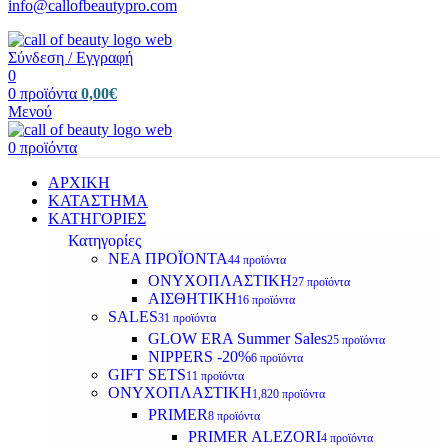
info@callofbeautypro.com
Σύνδεση / Εγγραφή
0
0
προϊόντα
0,00
€
Μενού
0
προϊόντα
ΑΡΧΙΚΗ
ΚΑΤΑΣΤΗΜΑ
ΚΑΤΗΓΟΡΙΕΣ
Κατηγορίες
ΝΕΑ ΠΡΟΪΟΝΤΑ
44 προϊόντα
ΟΝΥΧΟΠΛΑΣΤΙΚΗ
27 προϊόντα
ΑΙΣΘΗΤΙΚΗ
16 προϊόντα
SALES
31 προϊόντα
GLOW ERA Summer Sales
25 προϊόντα
NIPPERS -20%
6 προϊόντα
GIFT SETS
11 προϊόντα
ΟΝΥΧΟΠΛΑΣΤΙΚΗ
1,820 προϊόντα
PRIMER
8 προϊόντα
PRIMER ALEZORI
4 προϊόντα