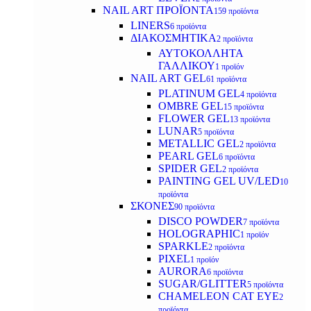
NAIL ART ΠΡΟΪΟΝΤΑ
159 προϊόντα
LINERS
6 προϊόντα
ΔΙΑΚΟΣΜΗΤΙΚΑ
2 προϊόντα
ΑΥΤΟΚΟΛΛΗΤΑ
ΓΑΛΛΙΚΟΥ
1 προϊόν
NAIL ART GEL
61 προϊόντα
PLATINUM GEL
4 προϊόντα
OMBRE GEL
15 προϊόντα
FLOWER GEL
13 προϊόντα
LUNAR
5 προϊόντα
METALLIC GEL
2 προϊόντα
PEARL GEL
6 προϊόντα
SPIDER GEL
2 προϊόντα
PAINTING GEL UV/LED
10
προϊόντα
ΣΚΟΝΕΣ
90 προϊόντα
DISCO POWDER
7 προϊόντα
HOLOGRAPHIC
1 προϊόν
SPARKLE
2 προϊόντα
PIXEL
1 προϊόν
AURORA
6 προϊόντα
SUGAR/GLITTER
5 προϊόντα
CHAMELEON CAT EYE
2
προϊόντα