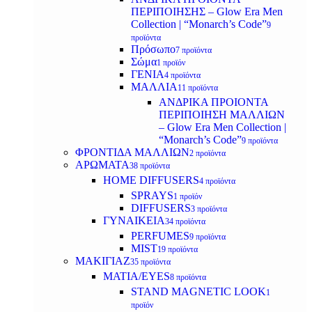
ΠΕΡΙΠΟΙΗΣΗΣ – Glow Era Men
Collection | “Monarch’s Code”
9
προϊόντα
Πρόσωπο
7 προϊόντα
Σώμα
1 προϊόν
ΓΕΝΙΑ
4 προϊόντα
ΜΑΛΛΙΑ
11 προϊόντα
ΑΝΔΡΙΚΑ ΠΡΟΙΟΝΤΑ
ΠΕΡΙΠΟΙΗΣΗ ΜΑΛΛΙΩΝ
– Glow Era Men Collection |
“Monarch’s Code”
9 προϊόντα
ΦΡΟΝΤΙΔΑ ΜΑΛΛΙΩΝ
2 προϊόντα
ΑΡΩΜΑΤΑ
38 προϊόντα
HOME DIFFUSERS
4 προϊόντα
SPRAYS
1 προϊόν
DIFFUSERS
3 προϊόντα
ΓΥΝΑΙΚΕΙΑ
34 προϊόντα
PERFUMES
9 προϊόντα
MIST
19 προϊόντα
ΜΑΚΙΓΙΑΖ
35 προϊόντα
ΜΑΤΙΑ/EYES
8 προϊόντα
STAND MAGNETIC LOOK
1
προϊόν