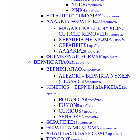
NUDE
4 προϊόντα
PINK
4 προϊόντα
ΥΓΡΑ ΠΡΟΕΤΟΙΜΑΣΙΑΣ
23 προϊόντα
ΛΑΔΑΚΙΑ-ΘΕΡΑΠΕΙΕΣ
31 προϊόντα
ΜΑΛΑΚΤΙΚΑ ΕΠΩΝΥΧΙΩΝ,
CUTICLE REMOVER
4 προϊόντα
ΘΕΡΑΠΕΙΑ ΜΕ ΧΡΩΜΑ
1 προϊόν
ΘΕΡΑΠΕΙΕΣ
4 προϊόντα
ΛΑΔΑΚΙΑ
20 προϊόντα
ΦΟΡΜΕΣ/NAIL FORMS
10 προϊόντα
ΒΕΡΝΙΚΙ ΑΠΛΟ
231 προϊόντα
ΒΕΡΝΙΚΙ ΑΠΛΟ
52 προϊόντα
ALEZORI – ΒΕΡΝΙΚΙΑ ΝΥΧΙΩΝ
(CLASSIC)
16 προϊόντα
KINETICS – ΒΕΡΝΙΚΙ ΔΙΑΡΚΕΙΑΣ
120
προϊόντα
BOTANICA
6 προϊόντα
FUSION
8 προϊόντα
CURIOUS
7 προϊόντα
SENSORY
8 προϊόντα
ΘΕΡΑΠΕΙΕΣ
11 προϊόντα
ΘΕΡΑΠΕΙΑ ΜΕ ΧΡΩΜΑ
7 προϊόντα
ΑΠΛΗ ΒΑΣΗ/BASE COAT
2 προϊόντα
TOP COAT
7 προϊόντα