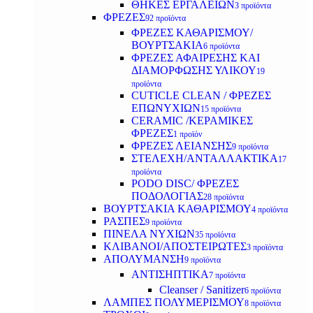
ΘΗΚΕΣ ΕΡΓΑΛΕΙΩΝ
3 προϊόντα
ΦΡΕΖΕΣ
92 προϊόντα
ΦΡΕΖΕΣ ΚΑΘΑΡΙΣΜΟΥ/
ΒΟΥΡΤΣΑΚΙΑ
6 προϊόντα
ΦΡΕΖΕΣ ΑΦΑΙΡΕΣΗΣ ΚΑΙ
ΔΙΑΜΟΡΦΩΣΗΣ ΥΛΙΚΟΥ
19
προϊόντα
CUTICLE CLEAN / ΦΡΕΖΕΣ
ΕΠΩΝΥΧΙΩΝ
15 προϊόντα
CERAMIC /ΚΕΡΑΜΙΚΕΣ
ΦΡΕΖΕΣ
1 προϊόν
ΦΡΕΖΕΣ ΛΕΙΑΝΣΗΣ
9 προϊόντα
ΣΤΕΛΕΧΗ/ΑΝΤΑΛΛΑΚΤΙΚΑ
17
προϊόντα
PODO DISC/ ΦΡΕΖΕΣ
ΠΟΔΟΛΟΓΙΑΣ
28 προϊόντα
ΒΟΥΡΤΣΑΚΙΑ ΚΑΘΑΡΙΣΜΟΥ
4 προϊόντα
ΡΑΣΠΕΣ
9 προϊόντα
ΠΙΝΕΛΑ ΝΥΧΙΩΝ
35 προϊόντα
ΚΛΙΒΑΝΟΙ/ΑΠΟΣΤΕΙΡΩΤΕΣ
3 προϊόντα
ΑΠΟΛΥΜΑΝΣΗ
9 προϊόντα
ΑΝΤΙΣΗΠΤΙΚΑ
7 προϊόντα
Cleanser / Sanitizer
6 προϊόντα
ΛΑΜΠΕΣ ΠΟΛΥΜΕΡΙΣΜΟΥ
8 προϊόντα