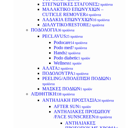
ΣΤΕΓΝΩΤΙΚΕΣ ΣΤΑΓΟΝΕΣ
2 προϊόντα
ΜΑΛΑΚΤΙΚΟ ΕΠΩΝΥΧΙΩΝ –
CUTICLE REMOVER
4 προϊόντα
ΛΑΔΑΚΙΑ ΕΠΩΝΥΧΙΩΝ
16 προϊόντα
ΔΙΑΛΥΤΙΚΟ/RESTORE
2 προϊόντα
ΠΟΔΟΛΟΓΙΑ
36 προϊόντα
PECLAVUS
25 προϊόντα
Podocare
14 προϊόντα
Podo med
7 προϊόντα
Hands
2 προϊόντα
Podo diabetic
1 προϊόν
Wellness
1 προϊόν
ΑΛΑΤΑ
2 προϊόντα
ΠΟΔΟΛΟΥΤΡΑ
3 προϊόντα
PEELING/ΑΠΟΛΕΠΙΣΗ ΠΟΔΙΩΝ
3
προϊόντα
ΜΑΣΚΕΣ ΠΟΔΙΩΝ
1 προϊόν
ΑΙΣΘΗΤΙΚΗ
338 προϊόντα
ΑΝΤΗΛΙΑΚΗ ΠΡΟΣΤΑΣΙΑ
24 προϊόντα
AFTER SUN
1 προϊόν
ΑΝΤΗΛΙΑΚΕΣ ΠΡΟΣΩΠΟΥ
/FACE SUNSCREEN
18 προϊόντα
ΑΝΤΗΛΙΑΚΕΣ