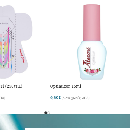
i (250τεμ.)
Optimizer 15ml
6,50
€
ΠΑ)
(
5,24
€
χωρίς ΦΠΑ)