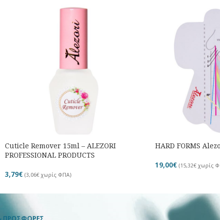
Cuticle Remover 15ml – ALEZORI
HARD FORMS Alezor
PROFESSIONAL PRODUCTS
19,00
€
(
15,32
€
χωρίς Φ
3,79
€
(
3,06
€
χωρίς ΦΠΑ)
& ΠΡΟΣΦΟΡΕΣ