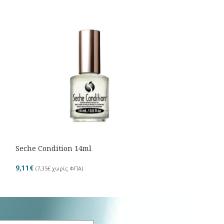
Seche Condition 14ml
Seche rebuild 
9,11
€
10,68
€
(
7,35
€
χωρίς ΦΠΑ)
(
8,61
€
χωρίς