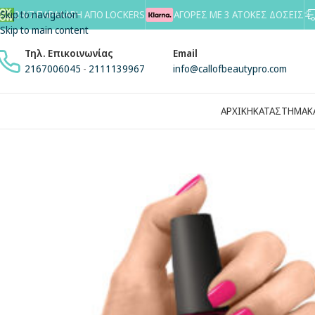
Skip to navigation
24/7 ΠΑΡΑΛΑΒΗ ΑΠΟ LOCKERS
ΑΓΟΡΕΣ ΜΕ 3 ΑΤΟΚΕΣ ΔΟΣΕΙΣ
Skip to main content
Τηλ. Επικοινωνίας
Email
2167006045
-
2111139967
info@callofbeautypro.com
ΑΡΧΙΚΗ
ΚΑΤΑΣΤΗΜΑ
Κ