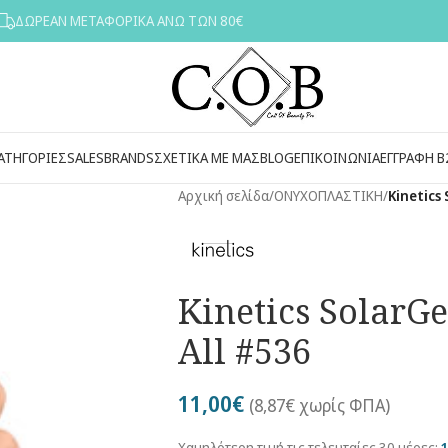
ΔΩΡΕΑΝ ΜΕΤΑΦΟΡΙΚΑ ΑΝΩ ΤΩΝ 80€
ΑΤΗΓΟΡΙΕΣ
SALES
BRANDS
ΣΧΕΤΙΚΑ ΜΕ ΜΑΣ
BLOG
ΕΠΙΚΟΙΝΩΝΙΑ
ΕΓΓΡΑΦΗ Β
Αρχική σελίδα
/
ΟΝΥΧΟΠΛΑΣΤΙΚΗ
/
Kinetics 
Kinetics SolarGe
All #536
11,00
€
(
8,87
€
χωρίς ΦΠΑ)
Χαμηλότερη τιμή τις τελευταίες 30 μέρες: