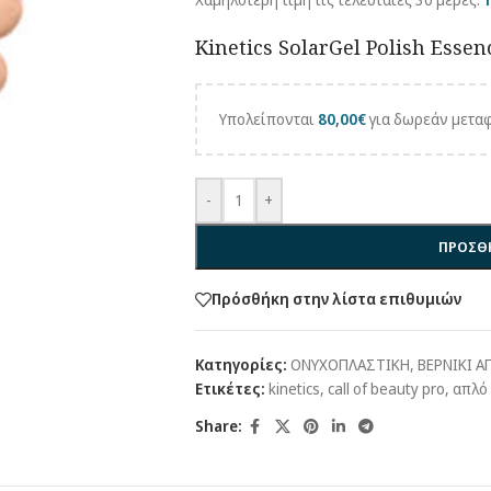
Kinetics SolarGel Polish Essenc
Υπολείπονται
80,00
€
για δωρεάν μεταφ
-
+
ΠΡΟΣΘΗ
Πρόσθήκη στην λίστα επιθυμιών
Κατηγορίες:
ΟΝΥΧΟΠΛΑΣΤΙΚΗ
,
ΒΕΡΝΙΚΙ Α
Ετικέτες:
kinetics
,
call of beauty pro
,
απλό 
Share: