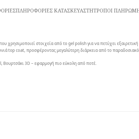
ΟΡΙΕΣ
ΠΛΗΡΟΦΟΡΙΕΣ ΚΑΤΑΣΚΕΥΑΣΤΗ
ΤΡΟΠΟΙ ΠΛΗΡΩΜΗ
ου χρησιμοποιεί στοιχεία από το gel polish για να πετύχει εξαιρετικ
ουνιά top coat, προσφέροντας μεγαλύτερη διάρκεια από το παραδοσιακ
l, Βουρτσάκι 3D – εφαρμογή πιο εύκολη από ποτέ.