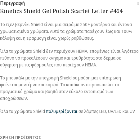
Περιγραφή
Kinetics Shield Gel Polish Scarlet Letter #464
Το τζελ βερνίκι Shield είναι μια σειρά με 250+ μοντέρνα και έντονα
χρωματισμένα χρώματα. Αυτά τα χρώματα παρέχουν έως και 100%
κάλυψη και η εφαρμογή είναι χωρίς ραβδώσεις.
Όλα τα χρώματα Shield δεν περιέχουν HEMA, επομένως είναι λιγότερο
πιθανό να προκαλέσουν κνησμό και ερυθρότητα στο δέρμα σε
σύγκριση με τις φόρμουλες που περιέχουν HEMA.
Το μπουκάλι με την υπογραφή Shield σε μαύρη ματ επίστρωση
φαίνεται μοντέρνο και κομψό. Το καπάκι αντιπροσωπεύει το
πραγματικό χρώμα και βοηθά στον εύκολο εντοπισμό των
αποχρώσεων.
Όλα τα χρώματα Shield
πολυμερίζονται
σε λάμπες LED, UV/LED και UV.
ΧΡΗΣΗ ΠΡΟΪΟΝΤΟΣ