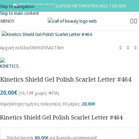
ΔΩΡΕΑΝ ΜΕΤΑΦΟΡΙΚΑ ΑΝΩ ΤΩΝ 80€
Skip to navigation
Skip to main content
ΜΕΝΟΥ
Κλικ για μεγέθυνση
Αρχική σελίδα
/
ΟΝΥΧΟΠΛΑΣΤΙΚΗ
Kinetics Shield Gel Polish Scarlet Letter #464
20,00
€
(
16,13
€
χωρίς ΦΠΑ)
Χαμηλότερη τιμή τις τελευταίες 30 μέρες:
20,00
€
Kinetics Shield Gel Polish Scarlet Letter #464
Υπολείπονται
80,00
€
για δωρεάν μεταφορικά!