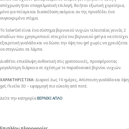
απόχρωση ήταν επαγγελματική επιλογή, θα ήταν εξωτική χορεύτρια,
μόνο για πείσμα και διασκέδαση ακόμα κι αν της προσδίδει ένα
συγκεκριμένο στίγμα.
Το SolarGel είναι ένα σύστημα βερνικιού νυχιών τελευταίας γενιάς 2
σταδίων που χρησιμοποιεί στοιχεία του βερνικιού gel για να επιτύχει
εξαιρετική γυαλάδα και να δώσει την όψη του gel χωρίς να χρειάζεται
να στεγνώσει σε λάμπα.
Διαθέτει επικάλυψη ανθεκτική στις γρατσουνιές, προσφέροντας
μεγαλύτερη διάρκεια σε σχέση με το παραδοσιακό βερνίκι νυχιών.
ΧΑΡΑΚΤΗΡΙΣΤΙΚΑ:
Διαρκεί έως 10 ημέρες, Απίστευτη γυαλάδα και όψη
gel, Πινέλο 3D – εφαρμογή πιο εύκολη από ποτέ.
Δείτε την κατηγορία
ΒΕΡΝΙΚΙ ΑΠΛΟ
Επιπλέον πληροφορίες