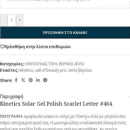
-
+
ΠΡΟΣΘΗΚΗ ΣΤΟ ΚΑΛΑΘΙ
Πρόσθήκη στην λίστα επιθυμιών
Κατηγορίες:
ΟΝΥΧΟΠΛΑΣΤΙΚΗ
,
ΒΕΡΝΙΚΙ ΑΠΛΟ
Ετικέτες:
kinetics
,
call of beauty pro
,
απλό βερνίκι
Share:
Περιγραφή
Kinetics Solar Gel Polish Scarlet Letter #464
ΠΕΡΙΓΡΑΦΗ:
Αμαρτωλό κόκκινο «Λέγε με Cherry» είπε με γοητεία στο
πάρτι αποχαιρετισμού της. Η μυστηριώδης εναλλακτική πλευρά ενός
απλού και σχεδόν ξεθωριασμένου ατόμου γεννήθηκε. Αν αυτή η