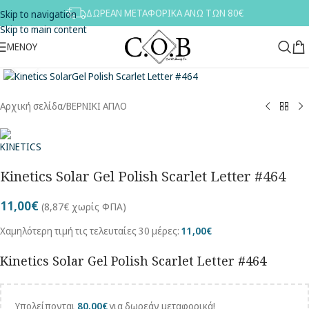
ΔΩΡΕΑΝ ΜΕΤΑΦΟΡΙΚΑ ΑΝΩ ΤΩΝ 80€
Skip to navigation
Skip to main content
ΜΕΝΟΥ
Κλικ για μεγέθυνση
Αρχική σελίδα
/
ΒΕΡΝΙΚΙ ΑΠΛΟ
Kinetics Solar Gel Polish Scarlet Letter #464
11,00
€
(
8,87
€
χωρίς ΦΠΑ)
Χαμηλότερη τιμή τις τελευταίες 30 μέρες:
11,00
€
Kinetics Solar Gel Polish Scarlet Letter #464
Υπολείπονται
80,00
€
για δωρεάν μεταφορικά!