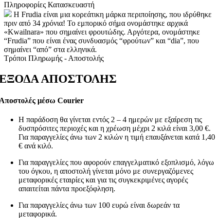
Πληροφορίες Κατασκευαστή
Η Frudia είναι μια κορεάτικη μάρκα περιποίησης, που ιδρύθηκε
πριν από 34 χρόνια! Το εμπορικό σήμα ονομάστηκε αρχικά
«Kwailnara» που σημαίνει φρουτώδης. Αργότερα, ονομάστηκε
“Frudia” που είναι ένας συνδυασμός “φρούτων” και “dia”, που
σημαίνει “από” στα ελληνικά.
Τρόποι Πληρωμής - Αποστολής
ΕΞΟΔΑ ΑΠΟΣΤΟΛΗΣ
Αποστολές μέσω Courier
Η παράδοση θα γίνεται εντός 2 – 4 ημερών με εξαίρεση τις
δυσπρόσιτες περιοχές και η χρέωση μέχρι 2 κιλά είναι 3,00 €.
Για παραγγελίες άνω των 2 κιλών η τιμή επαυξάνεται κατά 1,40
€ ανά κιλό.
Για παραγγελίες που αφορούν επαγγελματικό εξοπλισμό, λόγω
του όγκου, η αποστολή γίνεται μόνο με συνεργαζόμενες
μεταφορικές εταιρίες και για τις συγκεκριμένες αγορές
απαιτείται πάντα προεξόφληση.
Για παραγγελίες άνω των 100 ευρώ είναι δωρεάν τα
μεταφορικά.