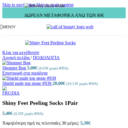
Skip to navigation
Skip to main content
ΔΩΡΕΑΝ ΜΕΤΑΦΟΡΙΚΑ ΑΝΩ ΤΩΝ 80€
ΜΕΝΟΎ
Κλικ για μεγέθυνση
Αρχική σελίδα
/
ΠΟΔΟΛΟΓΙΑ
Shopper Bag
5,00
€
(
4,03
€
χωρίς ΦΠΑ)
Επιστροφή στα προϊόντα
Shield nude top stone #939
20,00
€
(
16,13
€
χωρίς ΦΠΑ)
Shiny Feet Peeling Socks 1Pair
5,40
€
(
4,35
€
χωρίς ΦΠΑ)
Χαμηλότερη τιμή τις τελευταίες 30 μέρες:
5,39
€