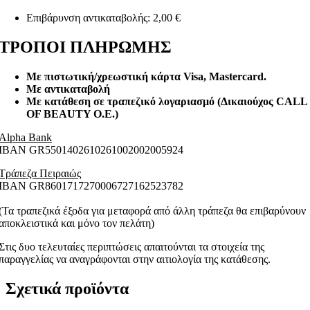
Επιβάρυνση αντικαταβολής: 2,00 €
ΤΡΟΠΟΙ ΠΛΗΡΩΜΗΣ
Με πιστωτική/χρεωστική κάρτα Visa
, Mastercard.
Με αντικαταβολή
Με κατάθεση σε τραπεζικό λογαριασμό (Δικαιούχος CALL
OF BEAUTY O.E.)
Alpha Bank
ΙΒΑΝ GR5501402610261002002005924
Τράπεζα Πειραιώς
ΙΒΑΝ GR8601717270006727162523782
(Τα τραπεζικά έξοδα για μεταφορά από άλλη τράπεζα θα επιβαρύνουν
αποκλειστικά και μόνο τον πελάτη)
Στις δυο τελευταίες περιπτώσεις απαιτούνται τα στοιχεία της
παραγγελίας να αναγράφονται στην αιτιολογία της κατάθεσης.
Σχετικά προϊόντα