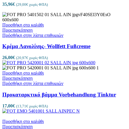
35,96
€
(
29,00
€
χωρίς ΦΠΑ)
Προσθήκη στο καλάθι
Προεπισκόπηση
Πρόσθήκη στην λίστα επιθυμιών
Κρέμα Λανολίνης- Wollfett Fußcreme
26,00
€
(
20,97
€
χωρίς ΦΠΑ)
Προσθήκη στο καλάθι
Προεπισκόπηση
Πρόσθήκη στην λίστα επιθυμιών
Προκαταρκτικό βάμμα Vorbehandlung Tinktur
17,00
€
(
13,71
€
χωρίς ΦΠΑ)
Προσθήκη στο καλάθι
Προεπισκόπηση