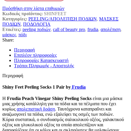
Πρόσθήκη στην λίστα επιθυμιών
Κωδικός προϊόντος:
SHINFEET
Κατηγορίες:
PEELING/ΑΠΟΛΕΠΙΣΗ ΠΟΔΙΩΝ
,
ΜΑΣΚΕΣ
ΠΟΔΙΩΝ
,
ΠΟΔΟΛΟΓΙΑ
Ετικέτες:
peeling ποδιών
,
call of beauty pro
,
frudia
,
απολέπιση
,
μάσκες
,
πόδι
Share:
Περιγραφή
Επιπλέον πληροφορίες
Πληροφορίες Κατασκευαστή
Τρόποι Πληρωμής - Αποστολής
Περιγραφή
Shiny Feet Peeling Socks 1 Pair by
Frudia
Η
Frudia Peach Vinegar Shiny Peeling Socks
είναι μια μάσκα
μιας χρήσης κατάλληλη για τα πόδια και τα πέλματα που έχει
κυρίως
απολεπιστική δράση
. Ταυτόχρονα καταπραΰνει και
αναζωογονεί τα πόδια, ενώ εξαλείφει τις οσμές των ποδιών.
Κύρια συστατικά, ο συνδυασμός σαλικυλικού οξέος, γαλακτικού
οξέος και γλυκολικού οξέος τα οποία απολεπίζουν και
διασφαλίζουν ότι οι κάλοι και οι σκληρύνσεις θα μαλακώσουν.