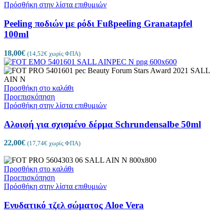
Πρόσθήκη στην λίστα επιθυμιών
Peeling ποδιών με ρόδι Fußpeeling Granatapfel
100ml
18,00
€
(
14,52
€
χωρίς ΦΠΑ)
Προσθήκη στο καλάθι
Προεπισκόπηση
Πρόσθήκη στην λίστα επιθυμιών
Αλοιφή για σχισμένο δέρμα Schrundensalbe 50ml
22,00
€
(
17,74
€
χωρίς ΦΠΑ)
Προσθήκη στο καλάθι
Προεπισκόπηση
Πρόσθήκη στην λίστα επιθυμιών
Ενυδατικό τζελ σώματος Aloe Vera