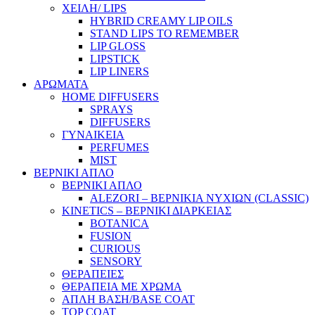
ΧΕΙΛΗ/ LIPS
HYBRID CREAMY LIP OILS
STAND LIPS TO REMEMBER
LIP GLOSS
LIPSTICK
LIP LINERS
ΑΡΩΜΑΤΑ
HOME DIFFUSERS
SPRAYS
DIFFUSERS
ΓΥΝΑΙΚΕΙΑ
PERFUMES
MIST
ΒΕΡΝΙΚΙ ΑΠΛΟ
ΒΕΡΝΙΚΙ ΑΠΛΟ
ALEZORI – ΒΕΡΝΙΚΙΑ ΝΥΧΙΩΝ (CLASSIC)
KINETICS – ΒΕΡΝΙΚΙ ΔΙΑΡΚΕΙΑΣ
BOTANICA
FUSION
CURIOUS
SENSORY
ΘΕΡΑΠΕΙΕΣ
ΘΕΡΑΠΕΙΑ ΜΕ ΧΡΩΜΑ
ΑΠΛΗ ΒΑΣΗ/BASE COAT
TOP COAT