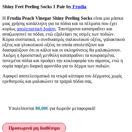
Shiny Feet Peeling Socks 1 Pair by
Frudia
Η
Frudia Peach Vinegar Shiny Peeling Socks
είναι μια μάσκα
μιας χρήσης κατάλληλη για τα πόδια και τα πέλματα που έχει
κυρίως
απολεπιστική δράση
. Ταυτόχρονα καταπραΰνει και
αναζωογονεί τα πόδια, ενώ εξαλείφει τις οσμές των ποδιών.
Κύρια συστατικά, ο συνδυασμός σαλικυλικού οξέος, γαλακτικού
οξέος και γλυκολικού οξέος τα οποία απολεπίζουν και
διασφαλίζουν ότι οι κάλοι και οι σκληρύνσεις θα μαλακώσουν.
Ακόμη η δροσιστική μενθόλη καταπραΰνει τα κουρασμένα,
πονεμένα πόδια και προάγει την κυκλοφορία του αίματος, ενώ η
ουρία παρέχει διαρκή φροντίδα για το δέρμα των ποδιών.
Αφαιρεί αποτελεσματικά τα νεκρά κύτταρα του δέρματος χωρίς
ερεθισμούς και μαλακώνει τα τραχιά πόδια σας.
Υπολείπονται
80,00
€
για δωρεάν μεταφορικά!
Προσωρινά μη διαθέσιμο