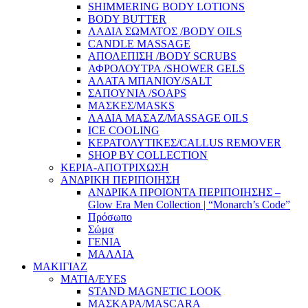
SHIMMERING BODY LOTIONS
BODY BUTTER
ΛΑΔΙΑ ΣΩΜΑΤΟΣ /BODY OILS
CANDLE MASSAGE
ΑΠΟΛΕΠΙΣΗ /BODY SCRUBS
ΑΦΡΟΛΟΥΤΡΑ /SHOWER GELS
ΑΛΑΤΑ ΜΠΑΝΙΟΥ/SALT
ΣΑΠΟΥΝΙΑ /SOAPS
ΜΑΣΚΕΣ/MASKS
ΛΑΔΙΑ ΜΑΣΑΖ/MASSAGE OILS
ICE COOLING
ΚΕΡΑΤΟΛΥΤΙΚΕΣ/CALLUS REMOVER
SHOP BY COLLECTION
ΚΕΡΙΑ-ΑΠΟΤΡΙΧΩΣΗ
ΑΝΔΡΙΚΗ ΠΕΡΙΠΟΙΗΣΗ
ΑΝΔΡΙΚΑ ΠΡΟΙΟΝΤΑ ΠΕΡΙΠΟΙΗΣΗΣ –
Glow Era Men Collection | “Monarch’s Code”
Πρόσωπο
Σώμα
ΓΕΝΙΑ
ΜΑΛΛΙΑ
ΜΑΚΙΓΙΑΖ
ΜΑΤΙΑ/EYES
STAND MAGNETIC LOOK
ΜΑΣΚΑΡΑ/MASCARA