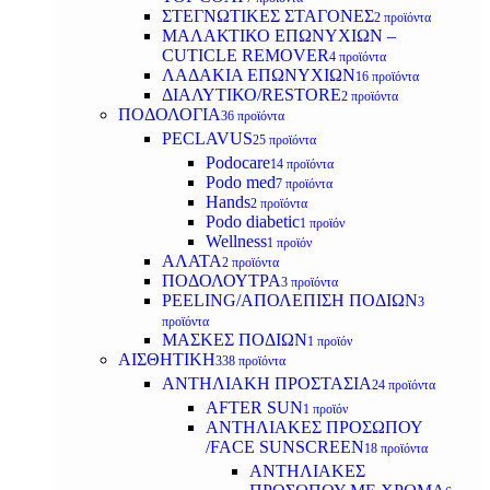
ΣΤΕΓΝΩΤΙΚΕΣ ΣΤΑΓΟΝΕΣ
2 προϊόντα
ΜΑΛΑΚΤΙΚΟ ΕΠΩΝΥΧΙΩΝ –
CUTICLE REMOVER
4 προϊόντα
ΛΑΔΑΚΙΑ ΕΠΩΝΥΧΙΩΝ
16 προϊόντα
ΔΙΑΛΥΤΙΚΟ/RESTORE
2 προϊόντα
ΠΟΔΟΛΟΓΙΑ
36 προϊόντα
PECLAVUS
25 προϊόντα
Podocare
14 προϊόντα
Podo med
7 προϊόντα
Hands
2 προϊόντα
Podo diabetic
1 προϊόν
Wellness
1 προϊόν
ΑΛΑΤΑ
2 προϊόντα
ΠΟΔΟΛΟΥΤΡΑ
3 προϊόντα
PEELING/ΑΠΟΛΕΠΙΣΗ ΠΟΔΙΩΝ
3
προϊόντα
ΜΑΣΚΕΣ ΠΟΔΙΩΝ
1 προϊόν
ΑΙΣΘΗΤΙΚΗ
338 προϊόντα
ΑΝΤΗΛΙΑΚΗ ΠΡΟΣΤΑΣΙΑ
24 προϊόντα
AFTER SUN
1 προϊόν
ΑΝΤΗΛΙΑΚΕΣ ΠΡΟΣΩΠΟΥ
/FACE SUNSCREEN
18 προϊόντα
ΑΝΤΗΛΙΑΚΕΣ