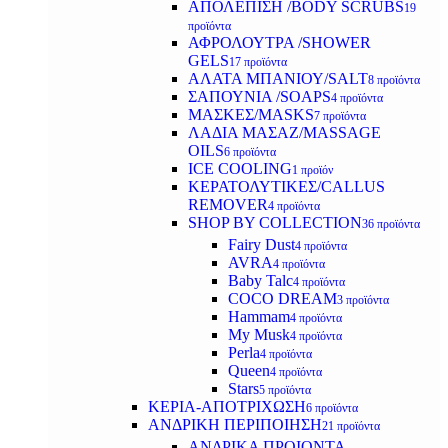
ΑΠΟΛΕΠΙΣΗ /BODY SCRUBS
19
προϊόντα
ΑΦΡΟΛΟΥΤΡΑ /SHOWER
GELS
17 προϊόντα
ΑΛΑΤΑ ΜΠΑΝΙΟΥ/SALT
8 προϊόντα
ΣΑΠΟΥΝΙΑ /SOAPS
4 προϊόντα
ΜΑΣΚΕΣ/MASKS
7 προϊόντα
ΛΑΔΙΑ ΜΑΣΑΖ/MASSAGE
OILS
6 προϊόντα
ICE COOLING
1 προϊόν
ΚΕΡΑΤΟΛΥΤΙΚΕΣ/CALLUS
REMOVER
4 προϊόντα
SHOP BY COLLECTION
36 προϊόντα
Fairy Dust
4 προϊόντα
AVRA
4 προϊόντα
Baby Talc
4 προϊόντα
COCO DREAM
3 προϊόντα
Hammam
4 προϊόντα
My Musk
4 προϊόντα
Perla
4 προϊόντα
Queen
4 προϊόντα
Stars
5 προϊόντα
ΚΕΡΙΑ-ΑΠΟΤΡΙΧΩΣΗ
6 προϊόντα
ΑΝΔΡΙΚΗ ΠΕΡΙΠΟΙΗΣΗ
21 προϊόντα
ΑΝΔΡΙΚΑ ΠΡΟΙΟΝΤΑ