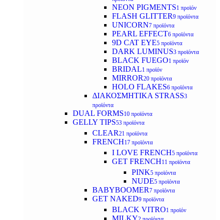
NEON PIGMENTS
1 προϊόν
FLASH GLITTER
9 προϊόντα
UNICORN
7 προϊόντα
PEARL EFFECT
6 προϊόντα
9D CAT EYE
5 προϊόντα
DARK LUMINUS
3 προϊόντα
BLACK FUEGO
1 προϊόν
BRIDAL
1 προϊόν
MIRROR
20 προϊόντα
HOLO FLAKES
6 προϊόντα
ΔΙΑΚΟΣΜΗΤΙΚΑ STRASS
3
προϊόντα
DUAL FORMS
10 προϊόντα
GELLY TIPS
53 προϊόντα
CLEAR
21 προϊόντα
FRENCH
17 προϊόντα
I LOVE FRENCH
5 προϊόντα
GET FRENCH
11 προϊόντα
PINK
5 προϊόντα
NUDE
5 προϊόντα
BABYBOOMER
7 προϊόντα
GET NAKED
9 προϊόντα
BLACK VITRO
1 προϊόν
MILKY
2 προϊόντα