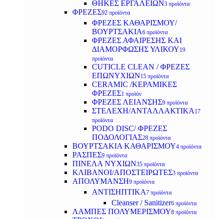
ΘΗΚΕΣ ΕΡΓΑΛΕΙΩΝ
3 προϊόντα
ΦΡΕΖΕΣ
92 προϊόντα
ΦΡΕΖΕΣ ΚΑΘΑΡΙΣΜΟΥ/
ΒΟΥΡΤΣΑΚΙΑ
6 προϊόντα
ΦΡΕΖΕΣ ΑΦΑΙΡΕΣΗΣ ΚΑΙ
ΔΙΑΜΟΡΦΩΣΗΣ ΥΛΙΚΟΥ
19
προϊόντα
CUTICLE CLEAN / ΦΡΕΖΕΣ
ΕΠΩΝΥΧΙΩΝ
15 προϊόντα
CERAMIC /ΚΕΡΑΜΙΚΕΣ
ΦΡΕΖΕΣ
1 προϊόν
ΦΡΕΖΕΣ ΛΕΙΑΝΣΗΣ
9 προϊόντα
ΣΤΕΛΕΧΗ/ΑΝΤΑΛΛΑΚΤΙΚΑ
17
προϊόντα
PODO DISC/ ΦΡΕΖΕΣ
ΠΟΔΟΛΟΓΙΑΣ
28 προϊόντα
ΒΟΥΡΤΣΑΚΙΑ ΚΑΘΑΡΙΣΜΟΥ
4 προϊόντα
ΡΑΣΠΕΣ
9 προϊόντα
ΠΙΝΕΛΑ ΝΥΧΙΩΝ
35 προϊόντα
ΚΛΙΒΑΝΟΙ/ΑΠΟΣΤΕΙΡΩΤΕΣ
3 προϊόντα
ΑΠΟΛΥΜΑΝΣΗ
9 προϊόντα
ΑΝΤΙΣΗΠΤΙΚΑ
7 προϊόντα
Cleanser / Sanitizer
6 προϊόντα
ΛΑΜΠΕΣ ΠΟΛΥΜΕΡΙΣΜΟΥ
8 προϊόντα