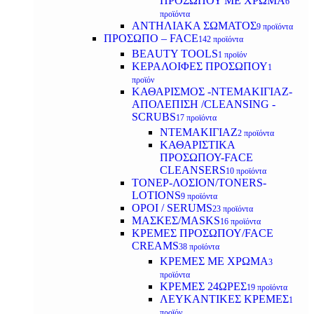
ΠΡΟΣΩΠΟΥ ΜΕ ΧΡΩΜΑ
6
προϊόντα
ΑΝΤΗΛΙΑΚΑ ΣΩΜΑΤΟΣ
9 προϊόντα
ΠΡΟΣΩΠΟ – FACE
142 προϊόντα
BEAUTY TOOLS
1 προϊόν
ΚΕΡΑΛΟΙΦΕΣ ΠΡΟΣΩΠΟΥ
1
προϊόν
ΚΑΘΑΡΙΣΜΟΣ -ΝΤΕΜΑΚΙΓΙΑΖ-
ΑΠΟΛΕΠΙΣΗ /CLEANSING -
SCRUBS
17 προϊόντα
ΝΤΕΜΑΚΙΓΙΑΖ
2 προϊόντα
ΚΑΘΑΡΙΣΤΙΚΑ
ΠΡΟΣΩΠΟΥ-FACE
CLEANSERS
10 προϊόντα
ΤΟΝΕΡ-ΛΟΣΙΟΝ/TONERS-
LOTIONS
9 προϊόντα
ΟΡΟΙ / SERUMS
23 προϊόντα
ΜΑΣΚΕΣ/MASKS
16 προϊόντα
ΚΡΕΜΕΣ ΠΡΟΣΩΠΟΥ/FACE
CREAMS
38 προϊόντα
ΚΡΕΜΕΣ ΜΕ ΧΡΩΜΑ
3
προϊόντα
ΚΡΕΜΕΣ 24ΩΡΕΣ
19 προϊόντα
ΛΕΥΚΑΝΤΙΚΕΣ ΚΡΕΜΕΣ
1
προϊόν