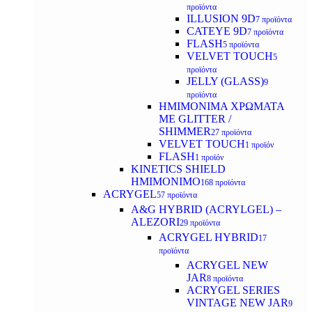
προϊόντα
ILLUSION 9D
7 προϊόντα
CATEYE 9D
7 προϊόντα
FLASH
5 προϊόντα
VELVET TOUCH
5
προϊόντα
JELLY (GLASS)
9
προϊόντα
ΗΜΙΜΟΝΙΜA ΧΡΩΜΑΤΑ
ΜΕ GLITTER /
SHIMMER
27 προϊόντα
VELVET TOUCH
1 προϊόν
FLASH
1 προϊόν
KINETICS SHIELD
ΗΜΙΜΟΝΙΜΟ
168 προϊόντα
ACRYGEL
57 προϊόντα
A&G HYBRID (ACRYLGEL) –
ALEZORI
29 προϊόντα
ACRYGEL HYBRID
17
προϊόντα
ACRYGEL NEW
JAR
8 προϊόντα
ACRYGEL SERIES
VINTAGE NEW JAR
9