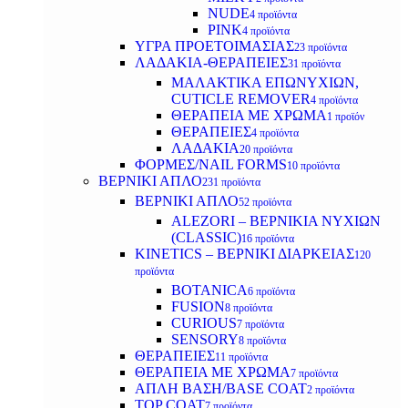
NUDE
4 προϊόντα
PINK
4 προϊόντα
ΥΓΡΑ ΠΡΟΕΤΟΙΜΑΣΙΑΣ
23 προϊόντα
ΛΑΔΑΚΙΑ-ΘΕΡΑΠΕΙΕΣ
31 προϊόντα
ΜΑΛΑΚΤΙΚΑ ΕΠΩΝΥΧΙΩΝ,
CUTICLE REMOVER
4 προϊόντα
ΘΕΡΑΠΕΙΑ ΜΕ ΧΡΩΜΑ
1 προϊόν
ΘΕΡΑΠΕΙΕΣ
4 προϊόντα
ΛΑΔΑΚΙΑ
20 προϊόντα
ΦΟΡΜΕΣ/NAIL FORMS
10 προϊόντα
ΒΕΡΝΙΚΙ ΑΠΛΟ
231 προϊόντα
ΒΕΡΝΙΚΙ ΑΠΛΟ
52 προϊόντα
ALEZORI – ΒΕΡΝΙΚΙΑ ΝΥΧΙΩΝ
(CLASSIC)
16 προϊόντα
KINETICS – ΒΕΡΝΙΚΙ ΔΙΑΡΚΕΙΑΣ
120
προϊόντα
BOTANICA
6 προϊόντα
FUSION
8 προϊόντα
CURIOUS
7 προϊόντα
SENSORY
8 προϊόντα
ΘΕΡΑΠΕΙΕΣ
11 προϊόντα
ΘΕΡΑΠΕΙΑ ΜΕ ΧΡΩΜΑ
7 προϊόντα
ΑΠΛΗ ΒΑΣΗ/BASE COAT
2 προϊόντα
TOP COAT
7 προϊόντα