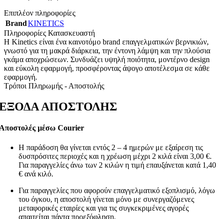
Επιπλέον πληροφορίες
Brand
KINETICS
Πληροφορίες Κατασκευαστή
Η Kinetics είναι ένα καινοτόμο brand επαγγελματικών βερνικιών,
γνωστό για τη μακρά διάρκεια, την έντονη λάμψη και την πλούσια
γκάμα αποχρώσεων. Συνδυάζει υψηλή ποιότητα, μοντέρνο design
και εύκολη εφαρμογή, προσφέροντας άψογο αποτέλεσμα σε κάθε
εφαρμογή.
Τρόποι Πληρωμής - Αποστολής
ΕΞΟΔΑ ΑΠΟΣΤΟΛΗΣ
Αποστολές μέσω Courier
Η παράδοση θα γίνεται εντός 2 – 4 ημερών με εξαίρεση τις
δυσπρόσιτες περιοχές και η χρέωση μέχρι 2 κιλά είναι 3,00 €.
Για παραγγελίες άνω των 2 κιλών η τιμή επαυξάνεται κατά 1,40
€ ανά κιλό.
Για παραγγελίες που αφορούν επαγγελματικό εξοπλισμό, λόγω
του όγκου, η αποστολή γίνεται μόνο με συνεργαζόμενες
μεταφορικές εταιρίες και για τις συγκεκριμένες αγορές
απαιτείται πάντα προεξόφληση.