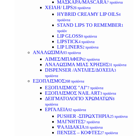
ΜΑΣΚΑΡΑ/MASCARA
7 προϊόντα
ΧΕΙΛΗ/ LIPS
26 προϊόντα
HYBRID CREAMY LIP OILS
4
προϊόντα
STAND LIPS TO REMEMBER
1
προϊόν
LIP GLOSS
9 προϊόντα
LIPSTICK
4 προϊόντα
LIP LINERS
2 προϊόντα
ΑΝΑΛΩΣΙΜΑ
93 προϊόντα
ΛΙΜΕΣ/ΜΠΑΦΕΡ
62 προϊόντα
ΑΝΑΛΩΣΙΜΑ ΜΙΑΣ ΧΡΗΣΗΣ
31 προϊόντα
DISPENSER /ΑΝΤΛΙΕΣ/ΔΟΧΕΙΑ
3
προϊόντα
ΕΞΟΠΛΙΣΜΟΣ
268 προϊόντα
ΕΞΟΠΛΙΣΜΟΣ "AI"
7 προϊόντα
ΕΞΟΠΛΙΣΜΟΣ NAIL ART
3 προϊόντα
ΔΕΙΓΜΑΤΟΛΟΓΙΟ ΧΡΩΜΑΤΩΝ
8
προϊόντα
ΕΡΓΑΛΕΙΑ
92 προϊόντα
PUSHER -ΣΠΡΩΧΤΗΡΙΑ
25 προϊόντα
ΜΑΓΝΗΤΕΣ
7 προϊόντα
ΨΑΛΙΔΑΚΙΑ
16 προϊόντα
ΠΕΝΣΕΣ – ΚΟΦΤΕΣ
27 προϊόντα