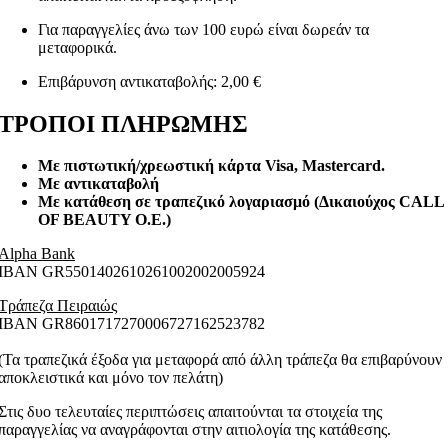
Για παραγγελίες άνω των 100 ευρώ είναι δωρεάν τα
μεταφορικά.
Επιβάρυνση αντικαταβολής: 2,00 €
ΤΡΟΠΟΙ ΠΛΗΡΩΜΗΣ
Με πιστωτική/χρεωστική κάρτα Visa
, Mastercard.
Με αντικαταβολή
Με κατάθεση σε τραπεζικό λογαριασμό (Δικαιούχος CALL
OF BEAUTY O.E.)
Alpha Bank
ΙΒΑΝ GR5501402610261002002005924
Τράπεζα Πειραιώς
ΙΒΑΝ GR8601717270006727162523782
(Τα τραπεζικά έξοδα για μεταφορά από άλλη τράπεζα θα επιβαρύνουν
αποκλειστικά και μόνο τον πελάτη)
Στις δυο τελευταίες περιπτώσεις απαιτούνται τα στοιχεία της
παραγγελίας να αναγράφονται στην αιτιολογία της κατάθεσης.