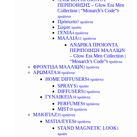
ΠΕΡΙΠΟΙΗΣΗΣ – Glow Era Men
Collection | “Monarch’s Code”
9
προϊόντα
Πρόσωπο
7 προϊόντα
Σώμα
1 προϊόν
ΓΕΝΙΑ
4 προϊόντα
ΜΑΛΛΙΑ
11 προϊόντα
ΑΝΔΡΙΚΑ ΠΡΟΙΟΝΤΑ
ΠΕΡΙΠΟΙΗΣΗ ΜΑΛΛΙΩΝ
– Glow Era Men Collection |
“Monarch’s Code”
9 προϊόντα
ΦΡΟΝΤΙΔΑ ΜΑΛΛΙΩΝ
2 προϊόντα
ΑΡΩΜΑΤΑ
38 προϊόντα
HOME DIFFUSERS
4 προϊόντα
SPRAYS
1 προϊόν
DIFFUSERS
3 προϊόντα
ΓΥΝΑΙΚΕΙΑ
34 προϊόντα
PERFUMES
9 προϊόντα
MIST
19 προϊόντα
ΜΑΚΙΓΙΑΖ
35 προϊόντα
ΜΑΤΙΑ/EYES
8 προϊόντα
STAND MAGNETIC LOOK
1
προϊόν