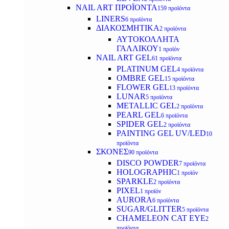
NAIL ART ΠΡΟΪΟΝΤΑ
159 προϊόντα
LINERS
6 προϊόντα
ΔΙΑΚΟΣΜΗΤΙΚΑ
2 προϊόντα
ΑΥΤΟΚΟΛΛΗΤΑ
ΓΑΛΛΙΚΟΥ
1 προϊόν
NAIL ART GEL
61 προϊόντα
PLATINUM GEL
4 προϊόντα
OMBRE GEL
15 προϊόντα
FLOWER GEL
13 προϊόντα
LUNAR
5 προϊόντα
METALLIC GEL
2 προϊόντα
PEARL GEL
6 προϊόντα
SPIDER GEL
2 προϊόντα
PAINTING GEL UV/LED
10
προϊόντα
ΣΚΟΝΕΣ
90 προϊόντα
DISCO POWDER
7 προϊόντα
HOLOGRAPHIC
1 προϊόν
SPARKLE
2 προϊόντα
PIXEL
1 προϊόν
AURORA
6 προϊόντα
SUGAR/GLITTER
5 προϊόντα
CHAMELEON CAT EYE
2
προϊόντα