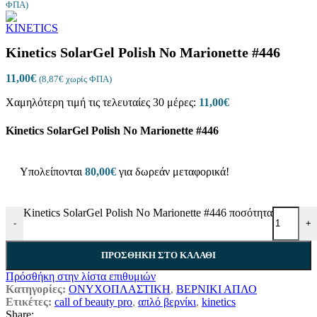
ΦΠΑ)
Kinetics SolarGel Polish No Marionette #446
11,00
€
(
8,87
€
χωρίς ΦΠΑ)
Χαμηλότερη τιμή τις τελευταίες 30 μέρες:
11,00
€
Kinetics SolarGel Polish No Marionette #446
Υπολείπονται
80,00
€
για δωρεάν μεταφορικά!
Kinetics SolarGel Polish No Marionette #446 ποσότητα
-
+
ΠΡΟΣΘΗΚΗ ΣΤΟ ΚΑΛΑΘΙ
Πρόσθήκη στην λίστα επιθυμιών
Κατηγορίες:
ΟΝΥΧΟΠΛΑΣΤΙΚΗ
,
ΒΕΡΝΙΚΙ ΑΠΛΟ
Ετικέτες:
call of beauty pro
,
απλό βερνίκι
,
kinetics
Share: