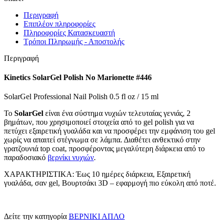
Περιγραφή
Επιπλέον πληροφορίες
Πληροφορίες Κατασκευαστή
Τρόποι Πληρωμής - Αποστολής
Περιγραφή
Kinetics SolarGel Polish No Marionette #446
SolarGel Professional Nail Polish 0.5 fl oz / 15 ml
Το
SolarGel
είναι ένα σύστημα νυχιών τελευταίας γενιάς, 2
βημάτων, που χρησιμοποιεί στοιχεία από το gel polish για να
πετύχει εξαιρετική γυαλάδα και να προσφέρει την εμφάνιση του gel
χωρίς να απαιτεί στέγνωμα σε λάμπα. Διαθέτει ανθεκτικό στην
γρατζουνιά top coat, προσφέροντας μεγαλύτερη διάρκεια από το
παραδοσιακό
βερνίκι νυχιών
.
ΧΑΡΑΚΤΗΡΙΣΤΙΚΑ: Έως 10 ημέρες διάρκεια, Εξαιρετική
γυαλάδα, σαν gel, Βουρτσάκι 3D – εφαρμογή πιο εύκολη από ποτέ.
Δείτε την κατηγορία
ΒΕΡΝΙΚΙ ΑΠΛΟ