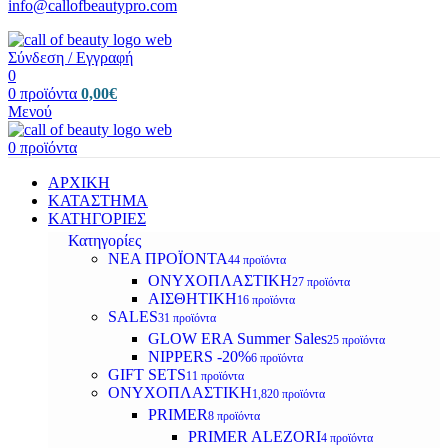
info@callofbeautypro.com
Σύνδεση / Εγγραφή
0
0
προϊόντα
0,00
€
Μενού
0
προϊόντα
ΑΡΧΙΚΗ
ΚΑΤΑΣΤΗΜΑ
ΚΑΤΗΓΟΡΙΕΣ
Κατηγορίες
ΝΕΑ ΠΡΟΪΟΝΤΑ
44 προϊόντα
ΟΝΥΧΟΠΛΑΣΤΙΚΗ
27 προϊόντα
ΑΙΣΘΗΤΙΚΗ
16 προϊόντα
SALES
31 προϊόντα
GLOW ERA Summer Sales
25 προϊόντα
NIPPERS -20%
6 προϊόντα
GIFT SETS
11 προϊόντα
ΟΝΥΧΟΠΛΑΣΤΙΚΗ
1,820 προϊόντα
PRIMER
8 προϊόντα
PRIMER ALEZORI
4 προϊόντα