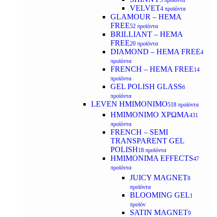
5 προϊόντα
VELVET
4 προϊόντα
GLAMOUR – HEMA
FREE
52 προϊόντα
BRILLIANT – HEMA
FREE
20 προϊόντα
DIAMOND – HEMA FREE
4
προϊόντα
FRENCH – HEMA FREE
14
προϊόντα
GEL POLISH GLASS
6
προϊόντα
LEVEN ΗΜΙΜΟΝΙΜΟ
518 προϊόντα
ΗΜΙΜΟΝΙΜΟ ΧΡΩΜΑ
431
προϊόντα
FRENCH – SEMI
TRANSPARENT GEL
POLISH
18 προϊόντα
HMIMONIMA EFFECTS
47
προϊόντα
JUICY MAGNET
8
προϊόντα
BLOOMING GEL
1
προϊόν
SATIN MAGNET
9