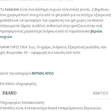
Το
SolarGel
είναι ένα σύστημα νυχιών τελευταίας γενιάς, 2 βημάτων,
που χρησιμοποιεί στοιχεία από το gel polish για να πετύχει εξαιρετική
γυαλάδα και να προσφέρει την εμφάνιση του gel χωρίς να απαιτεί
στέγνωμα σε λάμπα. Διαθέτει ανθεκτικό στην γρατζουνιά top coat,
προσφέροντας μεγαλύτερη διάρκεια από το παραδοσιακό
βερνίκι
νυχιών
.
ΧΑΡΑΚΤΗΡΙΣΤΙΚΑ: Έως 10 ημέρες διάρκεια, Εξαιρετική γυαλάδα, σαν
gel, Βουρτσάκι 3D – εφαρμογή πιο εύκολη από ποτέ.
Δείτε την κατηγορία
ΒΕΡΝΙΚΙ ΑΠΛΟ
Επιπλέον πληροφορίες
BRAND
KINETICS
Πληροφορίες Κατασκευαστή
Η Kinetics είναι ένα καινοτόμο brand επαγγελματικών βερνικιών,