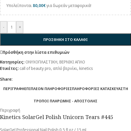
Υπολείπονται
80,00
€
για δωρεάν μεταφορικά!
-
+
ΠΡΟΣΘΗΚΗ ΣΤΟ ΚΑΛΑΘΙ
Πρόσθήκη στην λίστα επιθυμιών
Κατηγορίες:
ΟΝΥΧΟΠΛΑΣΤΙΚΗ
,
ΒΕΡΝΙΚΙ ΑΠΛΟ
Ετικέτες:
call of beauty pro
,
απλό βερνίκι
,
kinetics
Share:
ΠΕΡΙΓΡΑΦΗ
ΕΠΙΠΛΕΟΝ ΠΛΗΡΟΦΟΡΙΕΣ
ΠΛΗΡΟΦΟΡΙΕΣ ΚΑΤΑΣΚΕΥΑΣΤΗ
ΤΡΟΠΟΙ ΠΛΗΡΩΜΗΣ - ΑΠΟΣΤΟΛΗΣ
Περιγραφή
Kinetics SolarGel Polish Unicorn Tears #445
SolarGel Professional Nail Polish 0.5 fl oz / 15 ml