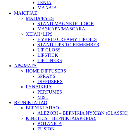
ΓΕΝΙΑ
ΜΑΛΛΙΑ
ΜΑΚΙΓΙΑΖ
ΜΑΤΙΑ/EYES
STAND MAGNETIC LOOK
ΜΑΣΚΑΡΑ/MASCARA
ΧΕΙΛΗ/ LIPS
HYBRID CREAMY LIP OILS
STAND LIPS TO REMEMBER
LIP GLOSS
LIPSTICK
LIP LINERS
ΑΡΩΜΑΤΑ
HOME DIFFUSERS
SPRAYS
DIFFUSERS
ΓΥΝΑΙΚΕΙΑ
PERFUMES
MIST
ΒΕΡΝΙΚΙ ΑΠΛΟ
ΒΕΡΝΙΚΙ ΑΠΛΟ
ALEZORI – ΒΕΡΝΙΚΙΑ ΝΥΧΙΩΝ (CLASSIC)
KINETICS – ΒΕΡΝΙΚΙ ΔΙΑΡΚΕΙΑΣ
BOTANICA
FUSION