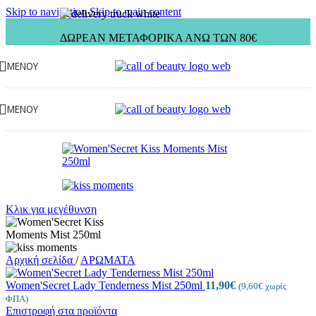
Skip to navigation
Skip to main content
ΔΩΡΕΑΝ ΜΕΤΑΦΟΡΙΚΑ ΑΝΩ ΤΩΝ 80€
ΜΕΝΟΥ
ΜΕΝΟΥ
Κλικ για μεγέθυνση
Αρχική σελίδα
/
ΑΡΩΜΑΤΑ
Women'Secret Lady Tenderness Mist 250ml
11,90
€
(
9,60
€
χωρίς
ΦΠΑ)
Επιστροφή στα προϊόντα