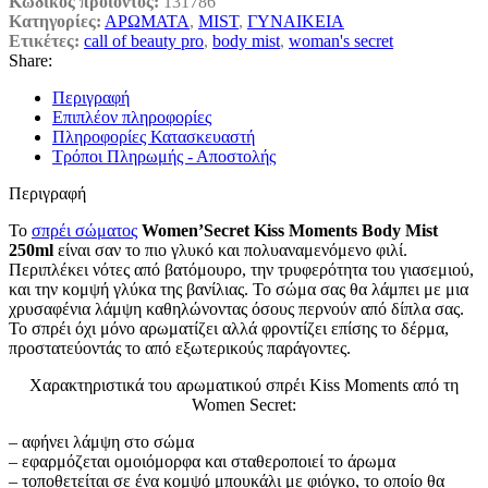
Κωδικός προϊόντος:
131786
Κατηγορίες:
ΑΡΩΜΑΤΑ
,
MIST
,
ΓΥΝΑΙΚΕΙΑ
Ετικέτες:
call of beauty pro
,
body mist
,
woman's secret
Share:
Περιγραφή
Επιπλέον πληροφορίες
Πληροφορίες Κατασκευαστή
Τρόποι Πληρωμής - Αποστολής
Περιγραφή
Το
σπρέι σώματος
Women’Secret Kiss Moments Body Mist
250ml
είναι σαν το πιο γλυκό και πολυαναμενόμενο φιλί.
Περιπλέκει νότες από βατόμουρο, την τρυφερότητα του γιασεμιού,
και την κομψή γλύκα της βανίλιας. Το σώμα σας θα λάμπει με μια
χρυσαφένια λάμψη καθηλώνοντας όσους περνούν από δίπλα σας.
Το σπρέι όχι μόνο αρωματίζει αλλά φροντίζει επίσης το δέρμα,
προστατεύοντάς το από εξωτερικούς παράγοντες.
Χαρακτηριστικά του αρωματικού σπρέι Kiss Moments από τη
Women Secret:
– αφήνει λάμψη στο σώμα
– εφαρμόζεται ομοιόμορφα και σταθεροποιεί το άρωμα
– τοποθετείται σε ένα κομψό μπουκάλι με φιόγκο, το οποίο θα