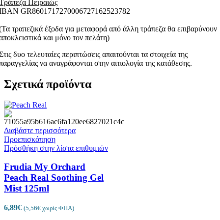
Τράπεζα Πειραιώς
ΙΒΑΝ GR8601717270006727162523782
(Τα τραπεζικά έξοδα για μεταφορά από άλλη τράπεζα θα επιβαρύνουν
αποκλειστικά και μόνο τον πελάτη)
Στις δυο τελευταίες περιπτώσεις απαιτούνται τα στοιχεία της
παραγγελίας να αναγράφονται στην αιτιολογία της κατάθεσης.
Σχετικά προϊόντα
Διαβάστε περισσότερα
Προεπισκόπηση
Πρόσθήκη στην λίστα επιθυμιών
Frudia My Orchard
Peach Real Soothing Gel
Mist 125ml
6,89
€
(
5,56
€
χωρίς ΦΠΑ)