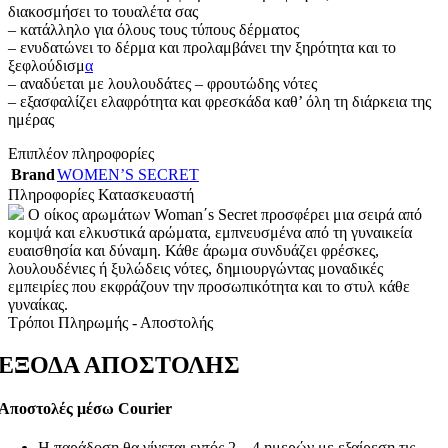
διακοσμήσει το τουαλέτα σας
– κατάλληλο για όλους τους τύπους δέρματος
– ενυδατώνει το δέρμα και προλαμβάνει την ξηρότητα και το
ξεφλούδισμ
α
– αναδύεται με λουλουδάτες – φρουτώδης νότες
– εξασφαλίζει ελαφρότητα και φρεσκάδα καθ’ όλη τη διάρκεια της
ημέρας
Επιπλέον πληροφορίες
Brand
WOMEN’S SECRET
Πληροφορίες Κατασκευαστή
Ο οίκος αρωμάτων Woman΄s Secret προσφέρει μια σειρά από
κομψά και ελκυστικά αρώματα, εμπνευσμένα από τη γυναικεία
ευαισθησία και δύναμη. Κάθε άρωμα συνδυάζει φρέσκες,
λουλουδένιες ή ξυλώδεις νότες, δημιουργώντας μοναδικές
εμπειρίες που εκφράζουν την προσωπικότητα και το στυλ κάθε
γυναίκας.
Τρόποι Πληρωμής - Αποστολής
ΕΞΟΔΑ ΑΠΟΣΤΟΛΗΣ
Αποστολές μέσω Courier
Η παράδοση θα γίνεται εντός 2 – 4 ημερών με εξαίρεση τις