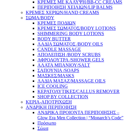
ΚΡΕΜΕΣ ΜΕ ΚΑΛΥΨΗ/BB-CC CREAMS
ΠΕΡΙΠΟΙΗΣΗ ΧΕΙΛΙΩΝ/LIP BALMS
ΚΡΕΜΕΣ ΧΕΡΙΩΝ/HAND CREAMS
ΣΩΜΑ/BODY
ΚΡΕΜΕΣ ΠΟΔΙΩΝ
ΚΡΕΜΕΣ ΣΩΜΑΤΟΣ/BODY LOTIONS
SHIMMERING BODY LOTIONS
BODY BUTTER
ΛΑΔΙΑ ΣΩΜΑΤΟΣ /BODY OILS
CANDLE MASSAGE
ΑΠΟΛΕΠΙΣΗ /BODY SCRUBS
ΑΦΡΟΛΟΥΤΡΑ /SHOWER GELS
ΑΛΑΤΑ ΜΠΑΝΙΟΥ/SALT
ΣΑΠΟΥΝΙΑ /SOAPS
ΜΑΣΚΕΣ/MASKS
ΛΑΔΙΑ ΜΑΣΑΖ/MASSAGE OILS
ICE COOLING
ΚΕΡΑΤΟΛΥΤΙΚΕΣ/CALLUS REMOVER
SHOP BY COLLECTION
ΚΕΡΙΑ-ΑΠΟΤΡΙΧΩΣΗ
ΑΝΔΡΙΚΗ ΠΕΡΙΠΟΙΗΣΗ
ΑΝΔΡΙΚΑ ΠΡΟΙΟΝΤΑ ΠΕΡΙΠΟΙΗΣΗΣ –
Glow Era Men Collection | “Monarch’s Code”
Πρόσωπο
Σώμα