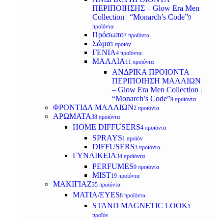
ΠΕΡΙΠΟΙΗΣΗΣ – Glow Era Men
Collection | “Monarch’s Code”
9
προϊόντα
Πρόσωπο
7 προϊόντα
Σώμα
1 προϊόν
ΓΕΝΙΑ
4 προϊόντα
ΜΑΛΛΙΑ
11 προϊόντα
ΑΝΔΡΙΚΑ ΠΡΟΙΟΝΤΑ
ΠΕΡΙΠΟΙΗΣΗ ΜΑΛΛΙΩΝ
– Glow Era Men Collection |
“Monarch’s Code”
9 προϊόντα
ΦΡΟΝΤΙΔΑ ΜΑΛΛΙΩΝ
2 προϊόντα
ΑΡΩΜΑΤΑ
38 προϊόντα
HOME DIFFUSERS
4 προϊόντα
SPRAYS
1 προϊόν
DIFFUSERS
3 προϊόντα
ΓΥΝΑΙΚΕΙΑ
34 προϊόντα
PERFUMES
9 προϊόντα
MIST
19 προϊόντα
ΜΑΚΙΓΙΑΖ
35 προϊόντα
ΜΑΤΙΑ/EYES
8 προϊόντα
STAND MAGNETIC LOOK
1
προϊόν