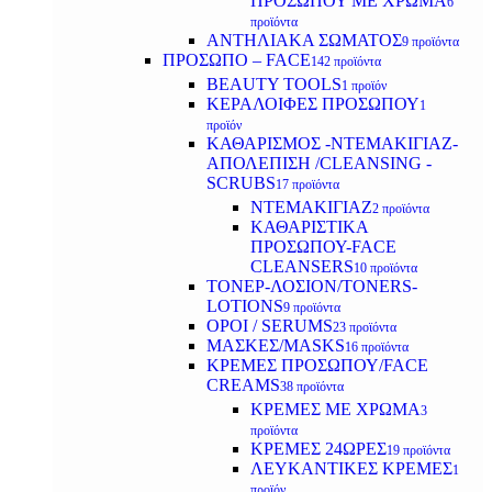
ΠΡΟΣΩΠΟΥ ΜΕ ΧΡΩΜΑ
6
προϊόντα
ΑΝΤΗΛΙΑΚΑ ΣΩΜΑΤΟΣ
9 προϊόντα
ΠΡΟΣΩΠΟ – FACE
142 προϊόντα
BEAUTY TOOLS
1 προϊόν
ΚΕΡΑΛΟΙΦΕΣ ΠΡΟΣΩΠΟΥ
1
προϊόν
ΚΑΘΑΡΙΣΜΟΣ -ΝΤΕΜΑΚΙΓΙΑΖ-
ΑΠΟΛΕΠΙΣΗ /CLEANSING -
SCRUBS
17 προϊόντα
ΝΤΕΜΑΚΙΓΙΑΖ
2 προϊόντα
ΚΑΘΑΡΙΣΤΙΚΑ
ΠΡΟΣΩΠΟΥ-FACE
CLEANSERS
10 προϊόντα
ΤΟΝΕΡ-ΛΟΣΙΟΝ/TONERS-
LOTIONS
9 προϊόντα
ΟΡΟΙ / SERUMS
23 προϊόντα
ΜΑΣΚΕΣ/MASKS
16 προϊόντα
ΚΡΕΜΕΣ ΠΡΟΣΩΠΟΥ/FACE
CREAMS
38 προϊόντα
ΚΡΕΜΕΣ ΜΕ ΧΡΩΜΑ
3
προϊόντα
ΚΡΕΜΕΣ 24ΩΡΕΣ
19 προϊόντα
ΛΕΥΚΑΝΤΙΚΕΣ ΚΡΕΜΕΣ
1
προϊόν