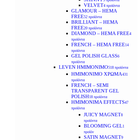
5 προϊόντα
VELVET
4 προϊόντα
GLAMOUR – HEMA
FREE
52 προϊόντα
BRILLIANT – HEMA
FREE
20 προϊόντα
DIAMOND – HEMA FREE
4
προϊόντα
FRENCH – HEMA FREE
14
προϊόντα
GEL POLISH GLASS
6
προϊόντα
LEVEN ΗΜΙΜΟΝΙΜΟ
518 προϊόντα
ΗΜΙΜΟΝΙΜΟ ΧΡΩΜΑ
431
προϊόντα
FRENCH – SEMI
TRANSPARENT GEL
POLISH
18 προϊόντα
HMIMONIMA EFFECTS
47
προϊόντα
JUICY MAGNET
8
προϊόντα
BLOOMING GEL
1
προϊόν
SATIN MAGNET
9