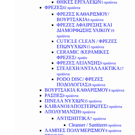
ΘΗΚΕΣ ΕΡΓΑΛΕΙΩΝ
3 προϊόντα
ΦΡΕΖΕΣ
92 προϊόντα
ΦΡΕΖΕΣ ΚΑΘΑΡΙΣΜΟΥ/
ΒΟΥΡΤΣΑΚΙΑ
6 προϊόντα
ΦΡΕΖΕΣ ΑΦΑΙΡΕΣΗΣ ΚΑΙ
ΔΙΑΜΟΡΦΩΣΗΣ ΥΛΙΚΟΥ
19
προϊόντα
CUTICLE CLEAN / ΦΡΕΖΕΣ
ΕΠΩΝΥΧΙΩΝ
15 προϊόντα
CERAMIC /ΚΕΡΑΜΙΚΕΣ
ΦΡΕΖΕΣ
1 προϊόν
ΦΡΕΖΕΣ ΛΕΙΑΝΣΗΣ
9 προϊόντα
ΣΤΕΛΕΧΗ/ΑΝΤΑΛΛΑΚΤΙΚΑ
17
προϊόντα
PODO DISC/ ΦΡΕΖΕΣ
ΠΟΔΟΛΟΓΙΑΣ
28 προϊόντα
ΒΟΥΡΤΣΑΚΙΑ ΚΑΘΑΡΙΣΜΟΥ
4 προϊόντα
ΡΑΣΠΕΣ
9 προϊόντα
ΠΙΝΕΛΑ ΝΥΧΙΩΝ
35 προϊόντα
ΚΛΙΒΑΝΟΙ/ΑΠΟΣΤΕΙΡΩΤΕΣ
3 προϊόντα
ΑΠΟΛΥΜΑΝΣΗ
9 προϊόντα
ΑΝΤΙΣΗΠΤΙΚΑ
7 προϊόντα
Cleanser / Sanitizer
6 προϊόντα
ΛΑΜΠΕΣ ΠΟΛΥΜΕΡΙΣΜΟΥ
8 προϊόντα