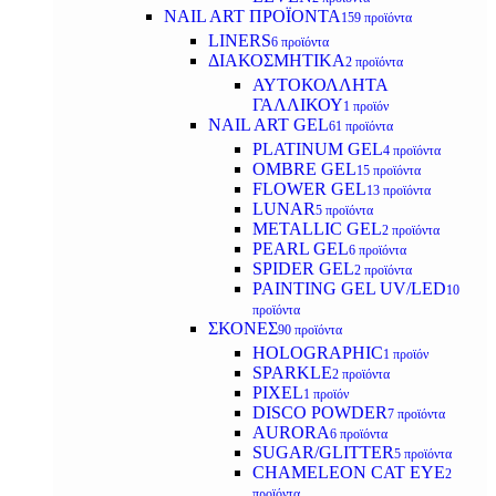
NAIL ART ΠΡΟΪΟΝΤΑ
159 προϊόντα
LINERS
6 προϊόντα
ΔΙΑΚΟΣΜΗΤΙΚΑ
2 προϊόντα
ΑΥΤΟΚΟΛΛΗΤΑ
ΓΑΛΛΙΚΟΥ
1 προϊόν
NAIL ART GEL
61 προϊόντα
PLATINUM GEL
4 προϊόντα
OMBRE GEL
15 προϊόντα
FLOWER GEL
13 προϊόντα
LUNAR
5 προϊόντα
METALLIC GEL
2 προϊόντα
PEARL GEL
6 προϊόντα
SPIDER GEL
2 προϊόντα
PAINTING GEL UV/LED
10
προϊόντα
ΣΚΟΝΕΣ
90 προϊόντα
HOLOGRAPHIC
1 προϊόν
SPARKLE
2 προϊόντα
PIXEL
1 προϊόν
DISCO POWDER
7 προϊόντα
AURORA
6 προϊόντα
SUGAR/GLITTER
5 προϊόντα
CHAMELEON CAT EYE
2
προϊόντα