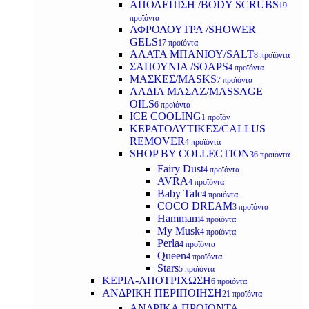
ΑΠΟΛΕΠΙΣΗ /BODY SCRUBS
19
προϊόντα
ΑΦΡΟΛΟΥΤΡΑ /SHOWER
GELS
17 προϊόντα
ΑΛΑΤΑ ΜΠΑΝΙΟΥ/SALT
8 προϊόντα
ΣΑΠΟΥΝΙΑ /SOAPS
4 προϊόντα
ΜΑΣΚΕΣ/MASKS
7 προϊόντα
ΛΑΔΙΑ ΜΑΣΑΖ/MASSAGE
OILS
6 προϊόντα
ICE COOLING
1 προϊόν
ΚΕΡΑΤΟΛΥΤΙΚΕΣ/CALLUS
REMOVER
4 προϊόντα
SHOP BY COLLECTION
36 προϊόντα
Fairy Dust
4 προϊόντα
AVRA
4 προϊόντα
Baby Talc
4 προϊόντα
COCO DREAM
3 προϊόντα
Hammam
4 προϊόντα
My Musk
4 προϊόντα
Perla
4 προϊόντα
Queen
4 προϊόντα
Stars
5 προϊόντα
ΚΕΡΙΑ-ΑΠΟΤΡΙΧΩΣΗ
6 προϊόντα
ΑΝΔΡΙΚΗ ΠΕΡΙΠΟΙΗΣΗ
21 προϊόντα
ΑΝΔΡΙΚΑ ΠΡΟΙΟΝΤΑ