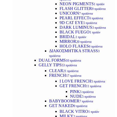
NEON PIGMENTS
1 προϊόν
FLASH GLITTER
9 προϊόντα
UNICORN
7 προϊόντα
PEARL EFFECT
6 προϊόντα
9D CAT EYE
5 προϊόντα
DARK LUMINUS
3 προϊόντα
BLACK FUEGO
1 προϊόν
BRIDAL
1 προϊόν
MIRROR
20 προϊόντα
HOLO FLAKES
6 προϊόντα
ΔΙΑΚΟΣΜΗΤΙΚΑ STRASS
3
προϊόντα
DUAL FORMS
10 προϊόντα
GELLY TIPS
53 προϊόντα
CLEAR
21 προϊόντα
FRENCH
17 προϊόντα
I LOVE FRENCH
5 προϊόντα
GET FRENCH
11 προϊόντα
PINK
5 προϊόντα
NUDE
5 προϊόντα
BABYBOOMER
7 προϊόντα
GET NAKED
9 προϊόντα
BLACK VITRO
1 προϊόν
MILKY
2 προϊόντα