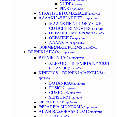
NUDE
4 προϊόντα
PINK
4 προϊόντα
ΥΓΡΑ ΠΡΟΕΤΟΙΜΑΣΙΑΣ
23 προϊόντα
ΛΑΔΑΚΙΑ-ΘΕΡΑΠΕΙΕΣ
31 προϊόντα
ΜΑΛΑΚΤΙΚΑ ΕΠΩΝΥΧΙΩΝ,
CUTICLE REMOVER
4 προϊόντα
ΘΕΡΑΠΕΙΑ ΜΕ ΧΡΩΜΑ
1 προϊόν
ΘΕΡΑΠΕΙΕΣ
4 προϊόντα
ΛΑΔΑΚΙΑ
20 προϊόντα
ΦΟΡΜΕΣ/NAIL FORMS
10 προϊόντα
ΒΕΡΝΙΚΙ ΑΠΛΟ
231 προϊόντα
ΒΕΡΝΙΚΙ ΑΠΛΟ
52 προϊόντα
ALEZORI – ΒΕΡΝΙΚΙΑ ΝΥΧΙΩΝ
(CLASSIC)
16 προϊόντα
KINETICS – ΒΕΡΝΙΚΙ ΔΙΑΡΚΕΙΑΣ
120
προϊόντα
BOTANICA
6 προϊόντα
FUSION
8 προϊόντα
CURIOUS
7 προϊόντα
SENSORY
8 προϊόντα
ΘΕΡΑΠΕΙΕΣ
11 προϊόντα
ΘΕΡΑΠΕΙΑ ΜΕ ΧΡΩΜΑ
7 προϊόντα
ΑΠΛΗ ΒΑΣΗ/BASE COAT
2 προϊόντα
TOP COAT
7 προϊόντα