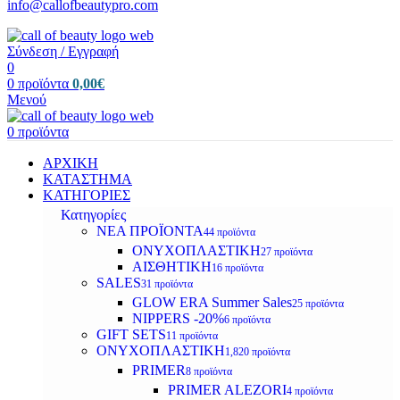
info@callofbeautypro.com
Σύνδεση / Εγγραφή
0
0
προϊόντα
0,00
€
Μενού
0
προϊόντα
ΑΡΧΙΚΗ
ΚΑΤΑΣΤΗΜΑ
ΚΑΤΗΓΟΡΙΕΣ
Κατηγορίες
ΝΕΑ ΠΡΟΪΟΝΤΑ
44 προϊόντα
ΟΝΥΧΟΠΛΑΣΤΙΚΗ
27 προϊόντα
ΑΙΣΘΗΤΙΚΗ
16 προϊόντα
SALES
31 προϊόντα
GLOW ERA Summer Sales
25 προϊόντα
NIPPERS -20%
6 προϊόντα
GIFT SETS
11 προϊόντα
ΟΝΥΧΟΠΛΑΣΤΙΚΗ
1,820 προϊόντα
PRIMER
8 προϊόντα
PRIMER ALEZORI
4 προϊόντα