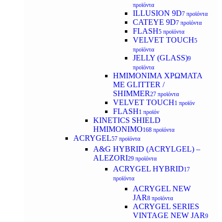
προϊόντα
ILLUSION 9D
7 προϊόντα
CATEYE 9D
7 προϊόντα
FLASH
5 προϊόντα
VELVET TOUCH
5
προϊόντα
JELLY (GLASS)
9
προϊόντα
ΗΜΙΜΟΝΙΜA ΧΡΩΜΑΤΑ
ΜΕ GLITTER /
SHIMMER
27 προϊόντα
VELVET TOUCH
1 προϊόν
FLASH
1 προϊόν
KINETICS SHIELD
ΗΜΙΜΟΝΙΜΟ
168 προϊόντα
ACRYGEL
57 προϊόντα
A&G HYBRID (ACRYLGEL) –
ALEZORI
29 προϊόντα
ACRYGEL HYBRID
17
προϊόντα
ACRYGEL NEW
JAR
8 προϊόντα
ACRYGEL SERIES
VINTAGE NEW JAR
9