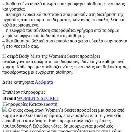
– διαθέτει ένα απαλό άρωμα που προσφέρει αίσθηση φρεσκάδας
και γοητείας.
– περιέχει ενυδατικά συστατικά που βοηθούν στη διατήρηση της
υγρασίας στα κύτταρα του δέρματος, κάνοντάς το απαλό, λείο και
καλά περιποιημένο.
– η ελαφριά του σύνθεση απορροφάται γρήγορα από το δέρμα
χωρίς να αφήνει καμία δυσάρεστη αίσθηση.
– διατίθεται σε βολική συσκευασία που χωρά εύκολα στην τσάντα
ή στο νεσεσέρ σας.
Η σειρά Body Mists της Women’s Secret προσφέρει
αναζωογονητικά αρώματα που διαρκούν, ιδανικά για καθημερινή
χρήση. Κάθε άρωμα συνδυάζει νότες φρεσκάδας και θηλυκότητας,
προφέροντας μια ευχάριστη αίσθηση.
Δείτε κατηγορία:
Αρώματα
Επιπλέον πληροφορίες
Brand
WOMEN’S SECRET
Πληροφορίες Κατασκευαστή
Ο οίκος αρωμάτων Woman΄s Secret προσφέρει μια σειρά από
κομψά και ελκυστικά αρώματα, εμπνευσμένα από τη γυναικεία
ευαισθησία και δύναμη. Κάθε άρωμα συνδυάζει φρέσκες,
λουλουδένιες ή ξυλώδεις νότες, δημιουργώντας μοναδικές
εμπειρίες που εκφράζουν την προσωπικότητα και το στυλ κάθε