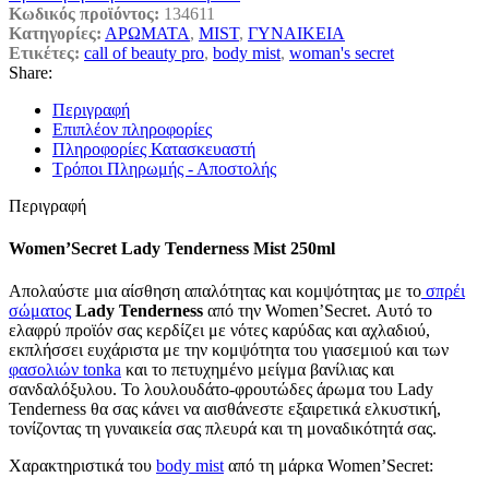
Κωδικός προϊόντος:
134611
Κατηγορίες:
ΑΡΩΜΑΤΑ
,
MIST
,
ΓΥΝΑΙΚΕΙΑ
Ετικέτες:
call of beauty pro
,
body mist
,
woman's secret
Share:
Περιγραφή
Επιπλέον πληροφορίες
Πληροφορίες Κατασκευαστή
Τρόποι Πληρωμής - Αποστολής
Περιγραφή
Women’Secret Lady Tenderness Mist 250ml
Απολαύστε μια αίσθηση απαλότητας και κομψότητας με το
σπρέι
σώματος
Lady Tenderness
από την Women’Secret. Αυτό το
ελαφρύ προϊόν σας κερδίζει με νότες καρύδας και αχλαδιού,
εκπλήσσει ευχάριστα με την κομψότητα του γιασεμιού και των
φασολιών tonka
και το πετυχημένο μείγμα βανίλιας και
σανδαλόξυλου. Το λουλουδάτο-φρουτώδες άρωμα του Lady
Tenderness θα σας κάνει να αισθάνεστε εξαιρετικά ελκυστική,
τονίζοντας τη γυναικεία σας πλευρά και τη μοναδικότητά σας.
Χαρακτηριστικά του
body mist
από τη μάρκα Women’Secret: