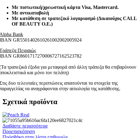
Με πιστωτική/χρεωστική κάρτα Visa
, Mastercard.
Με αντικαταβολή
Με κατάθεση σε τραπεζικό λογαριασμό (Δικαιούχος CALL
OF BEAUTY O.E.)
Alpha Bank
ΙΒΑΝ GR5501402610261002002005924
Τράπεζα Πειραιώς
ΙΒΑΝ GR8601717270006727162523782
(Τα τραπεζικά έξοδα για μεταφορά από άλλη τράπεζα θα επιβαρύνουν
αποκλειστικά και μόνο τον πελάτη)
Στις δυο τελευταίες περιπτώσεις απαιτούνται τα στοιχεία της
παραγγελίας να αναγράφονται στην αιτιολογία της κατάθεσης.
Σχετικά προϊόντα
Διαβάστε περισσότερα
Προεπισκόπηση
Πρόσθήκη στην λίστα επιθυμιών