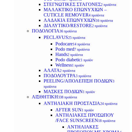
ΣΤΕΓΝΩΤΙΚΕΣ ΣΤΑΓΟΝΕΣ
2 προϊόντα
ΜΑΛΑΚΤΙΚΟ ΕΠΩΝΥΧΙΩΝ –
CUTICLE REMOVER
4 προϊόντα
ΛΑΔΑΚΙΑ ΕΠΩΝΥΧΙΩΝ
16 προϊόντα
ΔΙΑΛΥΤΙΚΟ/RESTORE
2 προϊόντα
ΠΟΔΟΛΟΓΙΑ
36 προϊόντα
PECLAVUS
25 προϊόντα
Podocare
14 προϊόντα
Podo med
7 προϊόντα
Hands
2 προϊόντα
Podo diabetic
1 προϊόν
Wellness
1 προϊόν
ΑΛΑΤΑ
2 προϊόντα
ΠΟΔΟΛΟΥΤΡΑ
3 προϊόντα
PEELING/ΑΠΟΛΕΠΙΣΗ ΠΟΔΙΩΝ
3
προϊόντα
ΜΑΣΚΕΣ ΠΟΔΙΩΝ
1 προϊόν
ΑΙΣΘΗΤΙΚΗ
338 προϊόντα
ΑΝΤΗΛΙΑΚΗ ΠΡΟΣΤΑΣΙΑ
24 προϊόντα
AFTER SUN
1 προϊόν
ΑΝΤΗΛΙΑΚΕΣ ΠΡΟΣΩΠΟΥ
/FACE SUNSCREEN
18 προϊόντα
ΑΝΤΗΛΙΑΚΕΣ