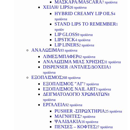
ΜΑΣΚΑΡΑ/MASCARA
7 προϊόντα
ΧΕΙΛΗ/ LIPS
26 προϊόντα
HYBRID CREAMY LIP OILS
4
προϊόντα
STAND LIPS TO REMEMBER
1
προϊόν
LIP GLOSS
9 προϊόντα
LIPSTICK
4 προϊόντα
LIP LINERS
2 προϊόντα
ΑΝΑΛΩΣΙΜΑ
93 προϊόντα
ΛΙΜΕΣ/ΜΠΑΦΕΡ
62 προϊόντα
ΑΝΑΛΩΣΙΜΑ ΜΙΑΣ ΧΡΗΣΗΣ
31 προϊόντα
DISPENSER /ΑΝΤΛΙΕΣ/ΔΟΧΕΙΑ
3
προϊόντα
ΕΞΟΠΛΙΣΜΟΣ
268 προϊόντα
ΕΞΟΠΛΙΣΜΟΣ "AI"
7 προϊόντα
ΕΞΟΠΛΙΣΜΟΣ NAIL ART
3 προϊόντα
ΔΕΙΓΜΑΤΟΛΟΓΙΟ ΧΡΩΜΑΤΩΝ
8
προϊόντα
ΕΡΓΑΛΕΙΑ
92 προϊόντα
PUSHER -ΣΠΡΩΧΤΗΡΙΑ
25 προϊόντα
ΜΑΓΝΗΤΕΣ
7 προϊόντα
ΨΑΛΙΔΑΚΙΑ
16 προϊόντα
ΠΕΝΣΕΣ – ΚΟΦΤΕΣ
27 προϊόντα