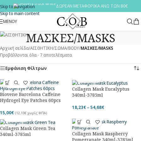
ΔΩΡΕΑΝ ΜΕΤΑΦΟΡΙΚΑ ΑΝΩ ΤΩΝ 80€
Skip to navigation
Skip to main content
ΜΕΝΟΥ
ΜΑΣΚΕΣ/MASKS
Αρχική σελίδα
/
ΑΙΣΘΗΤΙΚΗ
/
ΣΩΜΑ/BODY
/
ΜΑΣΚΕΣ/MASKS
Προβάλλονται όλα - 7 αποτελέσματα
Εμφάνιση Φίλτρων
Collagen Mask Eucalyptus
Biovene Barcelona Caffeine
340ml-3785ml
Hydrogel Eye Patches 60pcs
18,23
€
–
54,68
€
15,00
€
(
12,10
€
χωρίς ΦΠΑ)
Collagen Mask Green Tea
Collagen Mask Raspberry
340ml-3785ml
Pomegranate 340ml-3785ml