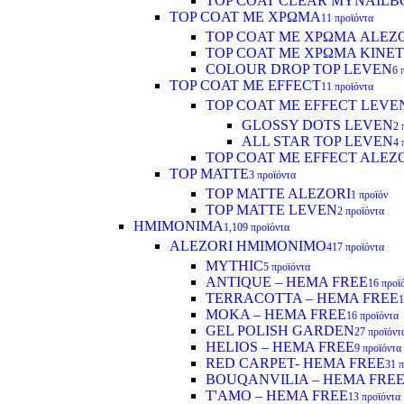
TOP COAT CLEAR MYNAILB
TOP COAT ΜΕ ΧΡΩΜΑ
11 προϊόντα
TOP COAT ΜΕ ΧΡΩΜΑ ALEZ
TOP COAT ΜΕ ΧΡΩΜΑ KINET
COLOUR DROP TOP LEVEN
6 
TOP COAT ΜΕ EFFECT
11 προϊόντα
TOP COAT ME EFFECT LEVE
GLOSSY DOTS LEVEN
2 
ALL STAR TOP LEVEN
4 
TOP COAT ME EFFECT ALEZ
TOP MATTE
3 προϊόντα
TOP MATTE ALEZORI
1 προϊόν
TOP MATTE LEVEN
2 προϊόντα
ΗΜΙΜΟΝΙΜΑ
1,109 προϊόντα
ALEZORI ΗΜΙΜΟΝΙΜΟ
417 προϊόντα
MYTHIC
5 προϊόντα
ANTIQUE – HEMA FREE
16 προϊ
TERRACOTTA – HEMA FREE
1
MOKA – HEMA FREE
16 προϊόντα
GEL POLISH GARDEN
27 προϊόντ
HELIOS – HEMA FREE
9 προϊόντα
RED CARPET- HEMA FREE
31 
BOUQANVILIA – HEMA FRE
T'AMO – HEMA FREE
13 προϊόντα