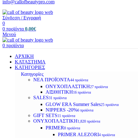
info@callofbeautypro.com
Σύνδεση / Εγγραφή
0
0
προϊόντα
0,00
€
Μενού
0
προϊόντα
ΑΡΧΙΚΗ
ΚΑΤΑΣΤΗΜΑ
ΚΑΤΗΓΟΡΙΕΣ
Κατηγορίες
ΝΕΑ ΠΡΟΪΟΝΤΑ
44 προϊόντα
ΟΝΥΧΟΠΛΑΣΤΙΚΗ
27 προϊόντα
ΑΙΣΘΗΤΙΚΗ
16 προϊόντα
SALES
31 προϊόντα
GLOW ERA Summer Sales
25 προϊόντα
NIPPERS -20%
6 προϊόντα
GIFT SETS
11 προϊόντα
ΟΝΥΧΟΠΛΑΣΤΙΚΗ
1,820 προϊόντα
PRIMER
8 προϊόντα
PRIMER ALEZORI
4 προϊόντα