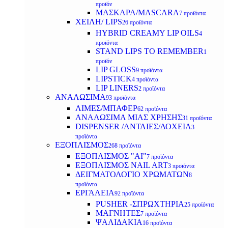
προϊόν
ΜΑΣΚΑΡΑ/MASCARA
7 προϊόντα
ΧΕΙΛΗ/ LIPS
26 προϊόντα
HYBRID CREAMY LIP OILS
4
προϊόντα
STAND LIPS TO REMEMBER
1
προϊόν
LIP GLOSS
9 προϊόντα
LIPSTICK
4 προϊόντα
LIP LINERS
2 προϊόντα
ΑΝΑΛΩΣΙΜΑ
93 προϊόντα
ΛΙΜΕΣ/ΜΠΑΦΕΡ
62 προϊόντα
ΑΝΑΛΩΣΙΜΑ ΜΙΑΣ ΧΡΗΣΗΣ
31 προϊόντα
DISPENSER /ΑΝΤΛΙΕΣ/ΔΟΧΕΙΑ
3
προϊόντα
ΕΞΟΠΛΙΣΜΟΣ
268 προϊόντα
ΕΞΟΠΛΙΣΜΟΣ "AI"
7 προϊόντα
ΕΞΟΠΛΙΣΜΟΣ NAIL ART
3 προϊόντα
ΔΕΙΓΜΑΤΟΛΟΓΙΟ ΧΡΩΜΑΤΩΝ
8
προϊόντα
ΕΡΓΑΛΕΙΑ
92 προϊόντα
PUSHER -ΣΠΡΩΧΤΗΡΙΑ
25 προϊόντα
ΜΑΓΝΗΤΕΣ
7 προϊόντα
ΨΑΛΙΔΑΚΙΑ
16 προϊόντα