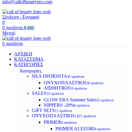
info@callofbeautypro.com
Σύνδεση / Εγγραφή
0
0
προϊόντα
0,00
€
Μενού
0
προϊόντα
ΑΡΧΙΚΗ
ΚΑΤΑΣΤΗΜΑ
ΚΑΤΗΓΟΡΙΕΣ
Κατηγορίες
ΝΕΑ ΠΡΟΪΟΝΤΑ
45 προϊόντα
ΟΝΥΧΟΠΛΑΣΤΙΚΗ
28 προϊόντα
ΑΙΣΘΗΤΙΚΗ
16 προϊόντα
SALES
31 προϊόντα
GLOW ERA Summer Sales
25 προϊόντα
NIPPERS -20%
6 προϊόντα
GIFT SETS
11 προϊόντα
ΟΝΥΧΟΠΛΑΣΤΙΚΗ
1,821 προϊόντα
PRIMER
8 προϊόντα
PRIMER ALEZORI
4 προϊόντα