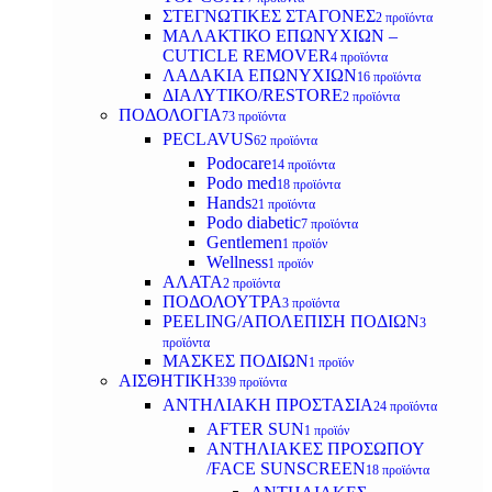
ΣΤΕΓΝΩΤΙΚΕΣ ΣΤΑΓΟΝΕΣ
2 προϊόντα
ΜΑΛΑΚΤΙΚΟ ΕΠΩΝΥΧΙΩΝ –
CUTICLE REMOVER
4 προϊόντα
ΛΑΔΑΚΙΑ ΕΠΩΝΥΧΙΩΝ
16 προϊόντα
ΔΙΑΛΥΤΙΚΟ/RESTORE
2 προϊόντα
ΠΟΔΟΛΟΓΙΑ
73 προϊόντα
PECLAVUS
62 προϊόντα
Podocare
14 προϊόντα
Podo med
18 προϊόντα
Hands
21 προϊόντα
Podo diabetic
7 προϊόντα
Gentlemen
1 προϊόν
Wellness
1 προϊόν
ΑΛΑΤΑ
2 προϊόντα
ΠΟΔΟΛΟΥΤΡΑ
3 προϊόντα
PEELING/ΑΠΟΛΕΠΙΣΗ ΠΟΔΙΩΝ
3
προϊόντα
ΜΑΣΚΕΣ ΠΟΔΙΩΝ
1 προϊόν
ΑΙΣΘΗΤΙΚΗ
339 προϊόντα
ΑΝΤΗΛΙΑΚΗ ΠΡΟΣΤΑΣΙΑ
24 προϊόντα
AFTER SUN
1 προϊόν
ΑΝΤΗΛΙΑΚΕΣ ΠΡΟΣΩΠΟΥ
/FACE SUNSCREEN
18 προϊόντα