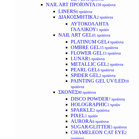
NAIL ART ΠΡΟΪΟΝΤΑ
159 προϊόντα
LINERS
6 προϊόντα
ΔΙΑΚΟΣΜΗΤΙΚΑ
2 προϊόντα
ΑΥΤΟΚΟΛΛΗΤΑ
ΓΑΛΛΙΚΟΥ
1 προϊόν
NAIL ART GEL
61 προϊόντα
PLATINUM GEL
4 προϊόντα
OMBRE GEL
15 προϊόντα
FLOWER GEL
13 προϊόντα
LUNAR
5 προϊόντα
METALLIC GEL
2 προϊόντα
PEARL GEL
6 προϊόντα
SPIDER GEL
2 προϊόντα
PAINTING GEL UV/LED
10
προϊόντα
ΣΚΟΝΕΣ
90 προϊόντα
DISCO POWDER
7 προϊόντα
HOLOGRAPHIC
1 προϊόν
SPARKLE
2 προϊόντα
PIXEL
1 προϊόν
AURORA
6 προϊόντα
SUGAR/GLITTER
5 προϊόντα
CHAMELEON CAT EYE
2
προϊόντα