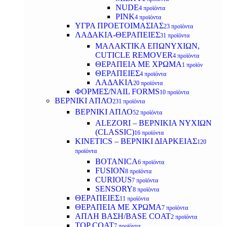
NUDE
4 προϊόντα
PINK
4 προϊόντα
ΥΓΡΑ ΠΡΟΕΤΟΙΜΑΣΙΑΣ
23 προϊόντα
ΛΑΔΑΚΙΑ-ΘΕΡΑΠΕΙΕΣ
31 προϊόντα
ΜΑΛΑΚΤΙΚΑ ΕΠΩΝΥΧΙΩΝ,
CUTICLE REMOVER
4 προϊόντα
ΘΕΡΑΠΕΙΑ ΜΕ ΧΡΩΜΑ
1 προϊόν
ΘΕΡΑΠΕΙΕΣ
4 προϊόντα
ΛΑΔΑΚΙΑ
20 προϊόντα
ΦΟΡΜΕΣ/NAIL FORMS
10 προϊόντα
ΒΕΡΝΙΚΙ ΑΠΛΟ
231 προϊόντα
ΒΕΡΝΙΚΙ ΑΠΛΟ
52 προϊόντα
ALEZORI – ΒΕΡΝΙΚΙΑ ΝΥΧΙΩΝ
(CLASSIC)
16 προϊόντα
KINETICS – ΒΕΡΝΙΚΙ ΔΙΑΡΚΕΙΑΣ
120
προϊόντα
BOTANICA
6 προϊόντα
FUSION
8 προϊόντα
CURIOUS
7 προϊόντα
SENSORY
8 προϊόντα
ΘΕΡΑΠΕΙΕΣ
11 προϊόντα
ΘΕΡΑΠΕΙΑ ΜΕ ΧΡΩΜΑ
7 προϊόντα
ΑΠΛΗ ΒΑΣΗ/BASE COAT
2 προϊόντα
TOP COAT
7 προϊόντα