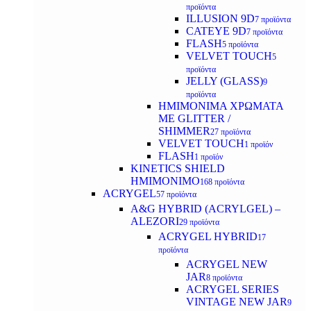
προϊόντα
ILLUSION 9D
7 προϊόντα
CATEYE 9D
7 προϊόντα
FLASH
5 προϊόντα
VELVET TOUCH
5
προϊόντα
JELLY (GLASS)
9
προϊόντα
ΗΜΙΜΟΝΙΜA ΧΡΩΜΑΤΑ
ΜΕ GLITTER /
SHIMMER
27 προϊόντα
VELVET TOUCH
1 προϊόν
FLASH
1 προϊόν
KINETICS SHIELD
ΗΜΙΜΟΝΙΜΟ
168 προϊόντα
ACRYGEL
57 προϊόντα
A&G HYBRID (ACRYLGEL) –
ALEZORI
29 προϊόντα
ACRYGEL HYBRID
17
προϊόντα
ACRYGEL NEW
JAR
8 προϊόντα
ACRYGEL SERIES
VINTAGE NEW JAR
9