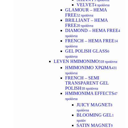
5 προϊόντα
VELVET
4 προϊόντα
GLAMOUR – HEMA
FREE
52 προϊόντα
BRILLIANT – HEMA
FREE
20 προϊόντα
DIAMOND – HEMA FREE
4
προϊόντα
FRENCH – HEMA FREE
14
προϊόντα
GEL POLISH GLASS
6
προϊόντα
LEVEN ΗΜΙΜΟΝΙΜΟ
518 προϊόντα
ΗΜΙΜΟΝΙΜΟ ΧΡΩΜΑ
431
προϊόντα
FRENCH – SEMI
TRANSPARENT GEL
POLISH
18 προϊόντα
HMIMONIMA EFFECTS
47
προϊόντα
JUICY MAGNET
8
προϊόντα
BLOOMING GEL
1
προϊόν
SATIN MAGNET
9